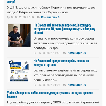
людей
У ДТП, що сталася поблизу Перечина постраждали двоє
людей: 64-річна жінка та 63-річний чол...
06.08.2026 17:56
Коменарів - 0
На Закарпатті визначили переможців конкурсу
ветеранських ГО, яких фінансуватимуть з бюджету
області
Визначили переможців конкурсу серед
ветеранських громадських організацій та
благодійних фо...
06.08.2026 14:52
Коменарів - 0
На Закарпатті продовжили прийом заявок на
конкурс стартапів
Бачимо велику зацікавленість серед тих,
хто прагне започаткувати чи розвинути
власну справ...
05.08.2026 21:24
Коменарів - 0
У лісах Закарпаття побільшало ведмедів: туристам нагадали правила
безпеки
Під час обліку диких тварин у 2026 році в лісах Карпатської