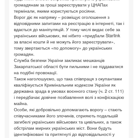
громадянам за гроші зареєструвати у ЦНАПах
термінали, якими користуються росіяни.
Ворог діє як напряму – розміщує оголошення з
відповідними запитами на реєстрацію в інтернеті, так і
вдається до маніпуляцій. У тому числі видає себе за
українських військових, які нібито «придбали Starlink
за власні кошти й не можуть його зареєструвати»,
тому звертаються «по допомогу» до українських
громадян.
Служба безпеки України закликає мешканців
Закарпатської області бути пильними і не піддаватися
на подібні провокації.
Також наголошуємо, що така співпраця з окупантами
кваліфікується Кримінальним кодексом України як
державна зрада в умовах воєнного стану (ч. 2 ст. 111)
і передбачає довічне позбавлення волі з конфіскацією
майна.
Особи, які добровільно допомагають ворогу – стають
співучасниками його злочинів, сприяють подальшій
загибелі українських військових та цивільних, а також
обстрілам мирних українських міст. Вони будуть
ідентифіковані та притягнуті до відповідальності у