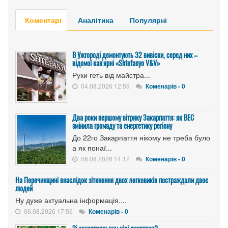
Коментарі
Аналітика
Популярні
В Ужгороді демонтують 32 вивіски, серед них –
відомої кав'ярні «Shtefanyo V&V»
Руки геть від майстра...
04.08.2026 12:59
Коменарів - 0
Два роки першому вітряку Закарпаття: як ВЕС
змінила громаду та енергетику регіону
До 22го Закарпаття нікому не треба було
а як понаї...
06.08.2026 14:12
Коменарів - 0
На Перечинщині внаслідок зіткнення двох легковиків постраждали двоє
людей
Ну дуже актуальна інформація....
06.08.2026 17:56
Коменарів - 0