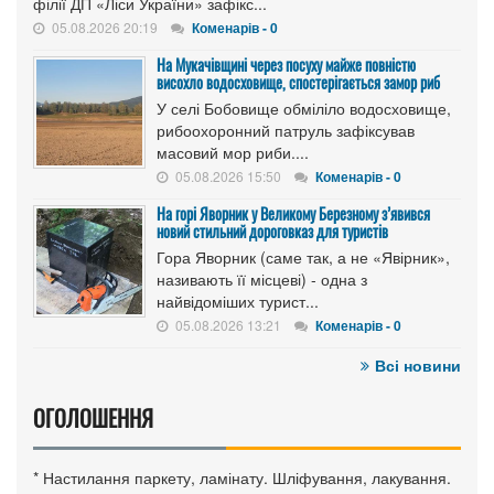
філії ДП «Ліси України» зафікс...
05.08.2026 20:19
Коменарів - 0
На Мукачівщині через посуху майже повністю
висохло водосховище, спостерігається замор риб
У селі Бобовище обміліло водосховище,
рибоохоронний патруль зафіксував
масовий мор риби....
05.08.2026 15:50
Коменарів - 0
На горі Яворник у Великому Березному з’явився
новий стильний дороговказ для туристів
Гора Яворник (саме так, а не «Явірник»,
називають її місцеві) - одна з
найвідоміших турист...
05.08.2026 13:21
Коменарів - 0
Всі новини
ОГОЛОШЕННЯ
* Настилання паркету, ламінату. Шліфування, лакування.