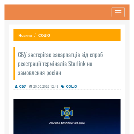
Toggle
navigati
Новини
СОЦІО
СБУ застерігає закарпатців від спроб
реєстрації терміналів Starlink на
замовлення росіян
20.05.2026 12:49
СБУ
СОЦІО