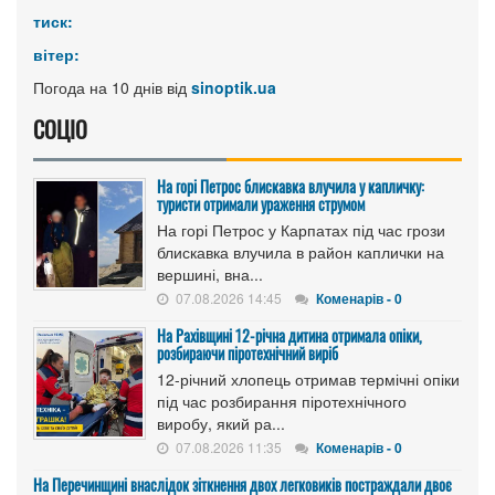
тиск:
вітер:
Погода на 10 днів від
sinoptik.ua
СОЦІО
На горі Петрос блискавка влучила у капличку:
туристи отримали ураження струмом
На горі Петрос у Карпатах під час грози
блискавка влучила в район каплички на
вершині, вна...
07.08.2026 14:45
Коменарів - 0
На Рахівщині 12-річна дитина отримала опіки,
розбираючи піротехнічний виріб
12-річний хлопець отримав термічні опіки
під час розбирання піротехнічного
виробу, який ра...
07.08.2026 11:35
Коменарів - 0
На Перечинщині внаслідок зіткнення двох легковиків постраждали двоє