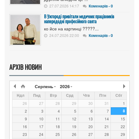
27.07.2026 14:17
Коменарів - 0
В Ужгороді привітали медичних працівників
напередодні професійного свята
ко йсе на картинці ?????...
24.07.2026 22:00
Коменарів - 0
АРХІВ НОВИН
Серпень
2026
Ндл
Пнд
Втр
Срд
Чтв
Птн
Сбт
26
27
28
29
30
31
1
8
2
3
4
5
6
7
9
10
11
12
13
14
15
16
17
18
19
20
21
22
23
24
25
26
27
28
29