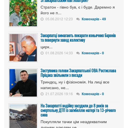
Зі закарпатським ківі лохотрон?
Стратон - гівно був, є і буде. Даремно я
його не п...
05.06.2012 12:23
Коменарів - 49
Закарпатці вимагають покарати коньячних баронів
та повернути завод колективу
цирк...
01.08.2026 14:33
Коменарів - 0
Заступника голови Закарпатської ОВА Ростислава
Пріцака звільнили з посади
Триндєц, ну і фізіономія. На лиці все
написано, не...
21.07.2026 19:16
Коменарів - 0
На Закарпатті водійку засудили до 8 років за
смертельну ДТП із загибеллю матері та 13-річного
сина
Покупляли тачки цім неадекватним
дурням алюдям це ...