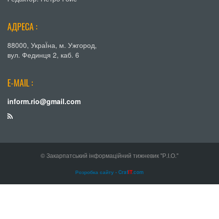
АДРЕСА :
88000, УкраЇна, м. Ужгород,
вул. Фединця 2, каб. 6
E-MAIL :
inform.rio@gmail.com
© Закарпатський інформаційний тижневик "Р.І.О."
Розробка сайту - Craf
IT
.com