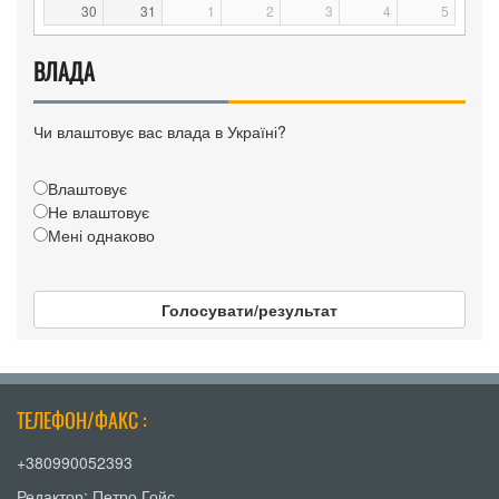
30
31
1
2
3
4
5
ВЛАДА
Чи влаштовує вас влада в Україні?
Влаштовує
Не влаштовує
Мені однаково
Голосувати/результат
ТЕЛЕФОН/ФАКС :
+380990052393
Редактор: Петро Гойс