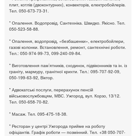
плит, котлів (двоконтурних), конвекторів, електробойлерів.
Тел. 050-673-73-31.
* Опалення. Водопровід. Сантехніка. Швидко. Якісно. Тел.
050-523-58-88.
* Опалення, водопровід, «безбашенки», електробойлери,
газові колонки. Встановлення, ремонт, сантехнічні роботи.
Тел.: 050-974-99-73, 099-240-09-84.
* Виготовлення пам’ятників, сходинок, підвіконників та ін. із
граніту, мармуру, гранітної крихти. Тел.: 095-707-92-09,
050-199-63-92, Віктор.
* Адвокатські послуги, перерахунок пенсій
військовослужбовцям, МВС. Ужгород, вул. Корзо, 13/12.
Тел. 050-658-70-82.
* Масаж. Тел. 095-475-18-38.
* Ресторан у центрі Ужгорода прийме на роботу
офіціантів. Графік роботи — позмінний. Тел. +38 050-707-