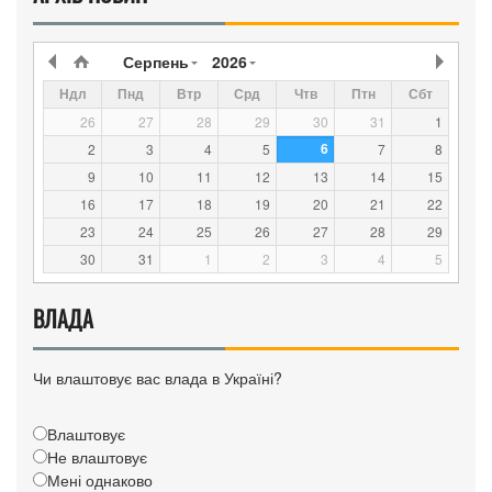
Серпень
2026
Ндл
Пнд
Втр
Срд
Чтв
Птн
Сбт
26
27
28
29
30
31
1
6
2
3
4
5
7
8
9
10
11
12
13
14
15
16
17
18
19
20
21
22
23
24
25
26
27
28
29
30
31
1
2
3
4
5
ВЛАДА
Чи влаштовує вас влада в Україні?
Влаштовує
Не влаштовує
Мені однаково