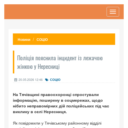
Toggle
navigati
Новини
СОЦІО
Поліція пояснила інцидент із лежачою
жінкою у Нересниці
20.05.2026 12:46
СОЦІО
На Тячівщині правоохоронці спростували
інформацію, поширену в соцмережах, щодо
нібито неправомірних дій поліцейських під час
виклику в селі Нересниця.
Як повідомили у Тячівському районному відділі