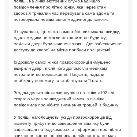
поліції, на лінію екстрених служб надійшло
повідомлення про літню жінку, яка через стан
здоров’я тривалий час перебувала сама вдома та
потребувала невідкладної медичної допомоги.
З’ясувалося, що жінка самостійно викликала швидку,
однак медики не могли потрапити до будинку,
оскільки двері були зачинені ззовні. Для забезпечення
доступу до хворої на місце прибули поліцейські.
Із дозволу самої жінки правоохоронці вимушено
відкрили двері, після чого допомогли медикам
потрапити до помешкання. Пацієнтці надали
необхідну допомогу та стабілізували її стан.
Згодом донька жінки звернулася на лінію «102» зі
скаргою через пошкоджений замок, а пізніше
повідомила про нібито зникнення грошей із будинку.
У поліції наголошують: усі дії правоохоронців від
моменту прибуття до завершення виклику були
зафіксовані на бодікамерах, а інформація про нібито
зникнення коштів не відповідає дійсності та не має