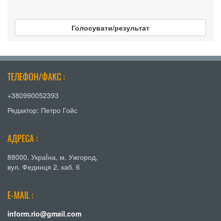
Голосувати/результат
ТЕЛЕФОН/ФАКС :
+380990052393
Редактор: Петро Гойс
АДРЕСА :
88000, УкраЇна, м. Ужгород,
вул. Фединця 2, каб. 6
E-MAIL :
inform.rio@gmail.com