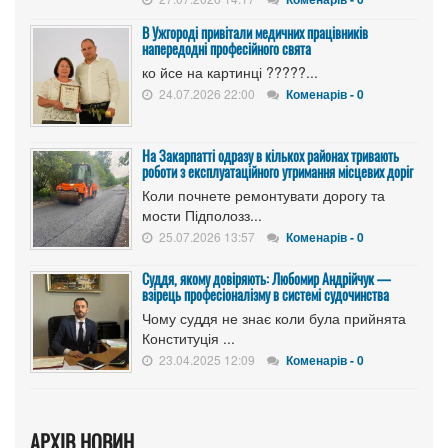
В Ужгороді привітали медичних працівників
напередодні професійного свята
ко йсе на картинці ?????...
24.07.2026 22:00
Коменарів - 0
На Закарпатті одразу в кількох районах тривають
роботи з експлуатаційного утримання місцевих доріг
Коли почнете ремонтувати дорогу та
мости Підполозз...
25.07.2026 13:57
Коменарів - 0
Суддя, якому довіряють: Любомир Андрійчук —
взірець професіоналізму в системі судочинства
Чому суддя не знає коли була прийнята
Конституція ...
23.04.2025 12:09
Коменарів - 0
АРХІВ НОВИН