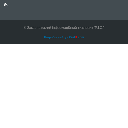
© Закарпатський інформаційний тижневик "Р.І.О."
Розробка сайту - Craf
IT
.com