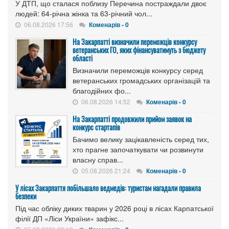
У ДТП, що сталася поблизу Перечина постраждали двоє
людей: 64-річна жінка та 63-річний чол...
06.08.2026 17:56
Коменарів - 0
На Закарпатті визначили переможців конкурсу
ветеранських ГО, яких фінансуватимуть з бюджету
області
Визначили переможців конкурсу серед
ветеранських громадських організацій та
благодійних фо...
06.08.2026 14:52
Коменарів - 0
На Закарпатті продовжили прийом заявок на
конкурс стартапів
Бачимо велику зацікавленість серед тих,
хто прагне започаткувати чи розвинути
власну справ...
05.08.2026 21:24
Коменарів - 0
У лісах Закарпаття побільшало ведмедів: туристам нагадали правила
безпеки
Під час обліку диких тварин у 2026 році в лісах Карпатської
філії ДП «Ліси України» зафікс...