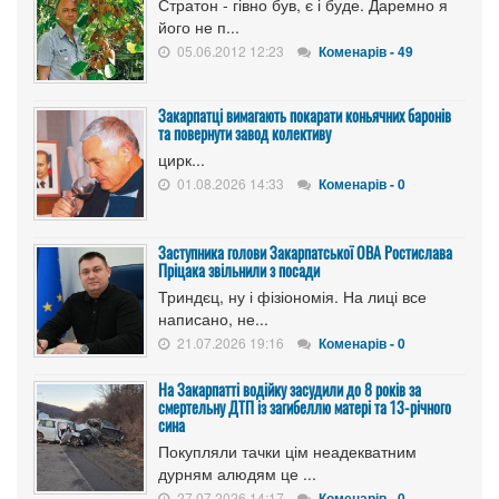
Стратон - гівно був, є і буде. Даремно я
його не п...
05.06.2012 12:23
Коменарів - 49
Закарпатці вимагають покарати коньячних баронів
та повернути завод колективу
цирк...
01.08.2026 14:33
Коменарів - 0
Заступника голови Закарпатської ОВА Ростислава
Пріцака звільнили з посади
Триндєц, ну і фізіономія. На лиці все
написано, не...
21.07.2026 19:16
Коменарів - 0
На Закарпатті водійку засудили до 8 років за
смертельну ДТП із загибеллю матері та 13-річного
сина
Покупляли тачки цім неадекватним
дурням алюдям це ...
27.07.2026 14:17
Коменарів - 0