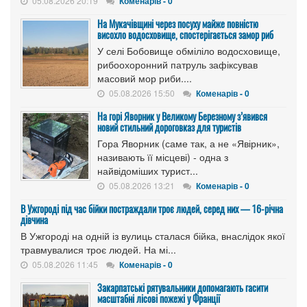
05.08.2026 20:19
Коменарів - 0
На Мукачівщині через посуху майже повністю
висохло водосховище, спостерігається замор риб
У селі Бобовище обміліло водосховище,
рибоохоронний патруль зафіксував
масовий мор риби....
05.08.2026 15:50
Коменарів - 0
На горі Яворник у Великому Березному з’явився
новий стильний дороговказ для туристів
Гора Яворник (саме так, а не «Явірник»,
називають її місцеві) - одна з
найвідоміших турист...
05.08.2026 13:21
Коменарів - 0
В Ужгороді під час бійки постраждали троє людей, серед них — 16-річна
дівчина
В Ужгороді на одній із вулиць сталася бійка, внаслідок якої
травмувалися троє людей. На мі...
05.08.2026 11:45
Коменарів - 0
Закарпатські рятувальники допомагають гасити
масштабні лісові пожежі у Франції