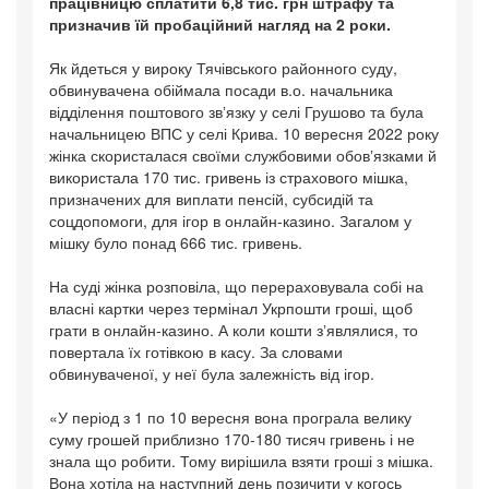
працівницю сплатити 6,8 тис. грн штрафу та
призначив їй пробаційний нагляд на 2 роки.
Як йдеться у вироку Тячівського районного суду,
обвинувачена обіймала посади в.о. начальника
відділення поштового звʼязку у селі Грушово та була
начальницею ВПС у селі Крива. 10 вересня 2022 року
жінка скористалася своїми службовими обовʼязками й
використала 170 тис. гривень із страхового мішка,
призначених для виплати пенсій, субсидій та
соцдопомоги, для ігор в онлайн-казино. Загалом у
мішку було понад 666 тис. гривень.
На суді жінка розповіла, що перераховувала собі на
власні картки через термінал Укрпошти гроші, щоб
грати в онлайн-казино. А коли кошти зʼявлялися, то
повертала їх готівкою в касу. За словами
обвинуваченої, у неї була залежність від ігор.
«У період з 1 по 10 вересня вона програла велику
суму грошей приблизно 170-180 тисяч гривень і не
знала що робити. Тому вирішила взяти гроші з мішка.
Вона хотіла на наступний день позичити у когось