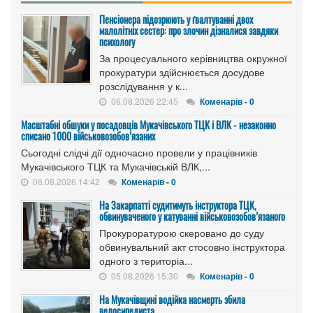
Пенсіонера підозрюють у ґвалтуванні двох
малолітніх сестер: про злочин дізналися завдяки
психологу
За процесуального керівництва окружної
прокуратури здійснюється досудове
розслідування у к...
06.08.2026 22:45
Коменарів - 0
Масштабні обшуки у посадовців Мукачівського ТЦК і ВЛК - незаконно
списано 1000 військовозобов’язаних
Сьогодні слідчі дії одночасно провели у працівників
Мукачівського ТЦК та Мукачівській ВЛК,...
06.08.2026 14:42
Коменарів - 0
На Закарпатті судитимуть інструктора ТЦК,
обвинуваченого у катуванні військовозобов’язаного
Прокуроратурою скеровано до суду
обвинувальний акт стосовно інструктора
одного з територіа...
05.08.2026 15:30
Коменарів - 0
На Мукачівщині водійка насмерть збила
велосипедиста