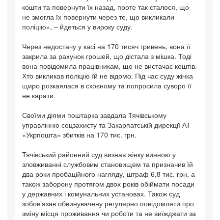
кошти та повернути їх назад, проте так сталося, що
не змогла їх повернути через те, що викликали
поліцію», – йдеться у вироку суду.
Через недостачу у касі на 170 тисяч гривень, вона її
закрила за рахунок грошей, що дістала з мішка. Тоді
вона повідомила працівникам, що не вистачає коштів.
Хто викликав поліцію їй не відомо. Під час суду жінка
щиро розкаялася в скоєному та попросила суворо її
не карати.
Своїми діями поштарка завдала Тячівському
управлінню соцзахисту та Закарпатській дирекції АТ
«Укрпошта» збитків на 170 тис. грн.
Тячівський районний суд визнав жінку винною у
зловживанні службовим становищем та призначив їй
два роки пробаційного нагляду, штраф 6,8 тис. грн, а
також заборону протягом двох років обіймати посади
у державних і комунальних установах. Також суд
зобовʼязав обвинувачену регулярно повідомляти про
зміну місця проживання чи роботи та не виїжджати за