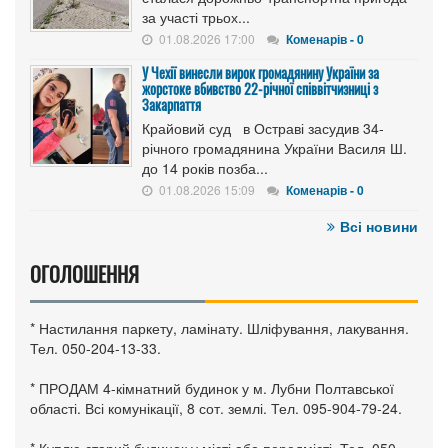
за участі трьох...
01.08.2026 17:00
Коменарів - 0
У Чехії винесли вирок громадянину України за
жорстоке вбивство 22-річної співвітчизниці з
Закарпаття
Крайовий суд в Остраві засудив 34-
річного громадянина України Василя Ш.
до 14 років позба...
01.08.2026 15:09
Коменарів - 0
Всі новини
ОГОЛОШЕННЯ
* Настилання паркету, ламінату. Шліфування, лакування.
Тел. 050-204-13-33.
* ПРОДАМ 4-кімнатний будинок у м. Лубни Полтавської
області. Всі комунікації, 8 сот. землі. Тел. 095-904-79-24.