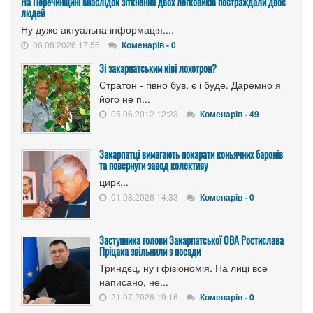
На Перечинщині внаслідок зіткнення двох легковиків постраждали двоє
людей
Ну дуже актуальна інформація....
06.08.2026 17:56
Коменарів - 0
Зі закарпатським ківі лохотрон?
Стратон - гівно був, є і буде. Даремно я
його не п...
05.06.2012 12:23
Коменарів - 49
Закарпатці вимагають покарати коньячних баронів
та повернути завод колективу
цирк...
01.08.2026 14:33
Коменарів - 0
Заступника голови Закарпатської ОВА Ростислава
Пріцака звільнили з посади
Триндєц, ну і фізіономія. На лиці все
написано, не...
21.07.2026 19:16
Коменарів - 0