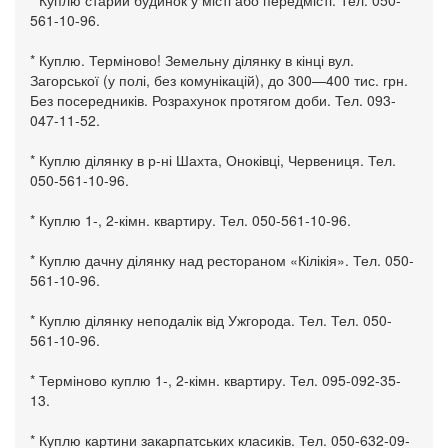
* Куплю старий будинок у місті або передмісті. Тел. 050-
561-10-96.
* Куплю. Терміново! Земельну ділянку в кінці вул.
Загорської (у полі, без комунікацій), до 300—400 тис. грн.
Без посередників. Розрахунок протягом доби. Тел. 093-
047-11-52.
* Куплю ділянку в р-ні Шахта, Оноківці, Червениця. Тел.
050-561-10-96.
* Куплю 1-, 2-кімн. квартиру. Тел. 050-561-10-96.
* Куплю дачну ділянку над рестораном «Кілікія». Тел. 050-
561-10-96.
* Куплю ділянку неподалік від Ужгорода. Тел. Тел. 050-
561-10-96.
* Терміново куплю 1-, 2-кімн. квартиру. Тел. 095-092-35-
13.
* Куплю картини закарпатських класиків. Тел. 050-632-09-