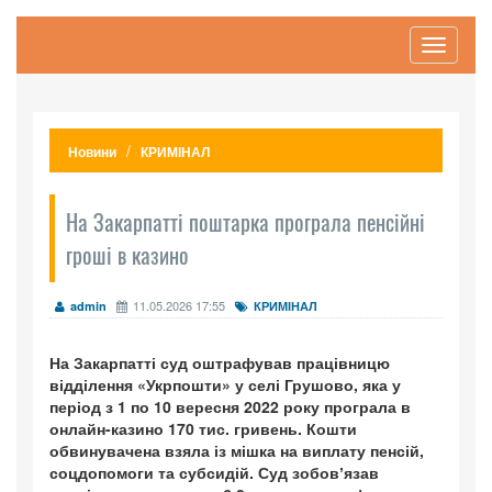
Toggle
navigati
Новини
КРИМІНАЛ
На Закарпатті поштарка програла пенсійні
гроші в казино
11.05.2026 17:55
admin
КРИМІНАЛ
На Закарпатті суд оштрафував працівницю
відділення «Укрпошти» у селі Грушово, яка у
період з 1 по 10 вересня 2022 року програла в
онлайн-казино 170 тис. гривень. Кошти
обвинувачена взяла із мішка на виплату пенсій,
соцдопомоги та субсидій. Суд зобовʼязав