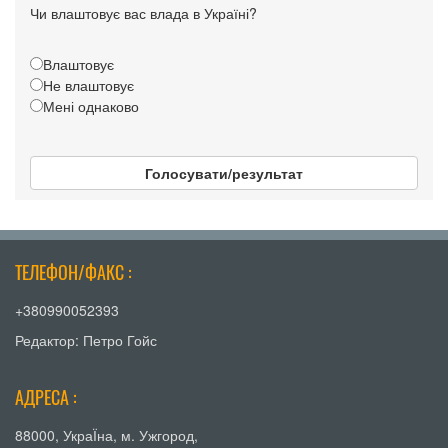
Чи влаштовує вас влада в Україні?
Влаштовує
Не влаштовує
Мені однаково
Голосувати/результат
ТЕЛЕФОН/ФАКС :
+380990052393
Редактор: Петро Гойс
АДРЕСА :
88000, УкраЇна, м. Ужгород,