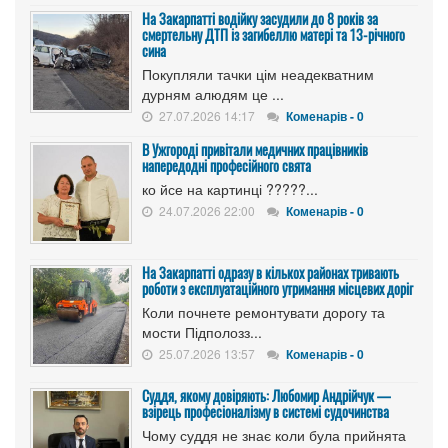
На Закарпатті водійку засудили до 8 років за
смертельну ДТП із загибеллю матері та 13-річного
сина
Покупляли тачки цім неадекватним
дурням алюдям це ...
27.07.2026 14:17
Коменарів - 0
В Ужгороді привітали медичних працівників
напередодні професійного свята
ко йсе на картинці ?????...
24.07.2026 22:00
Коменарів - 0
На Закарпатті одразу в кількох районах тривають
роботи з експлуатаційного утримання місцевих доріг
Коли почнете ремонтувати дорогу та
мости Підполозз...
25.07.2026 13:57
Коменарів - 0
Суддя, якому довіряють: Любомир Андрійчук —
взірець професіоналізму в системі судочинства
Чому суддя не знає коли була прийнята