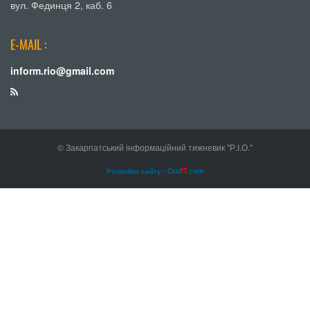
вул. Фединця 2, каб. 6
E-MAIL :
inform.rio@gmail.com
© Закарпатський інформаційний тижневик "Р.І.О."
Розробка сайту - Craf
IT
.com