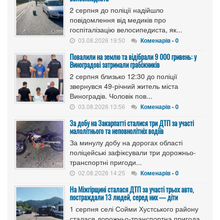
2 серпня до поліції надійшло
повідомлення від медиків про
госпіталізацію велосипедиста, як...
03.08.2026 19:50
Коменарів - 0
Повалили на землю та відібрали 9 000 гривень: у
Виноградові затримали грабіжників
2 серпня близько 12:30 до поліції
звернувся 49-річний житель міста
Виноградів. Чоловік пов...
03.08.2026 13:56
Коменарів - 0
За добу на Закарпатті сталися три ДТП за участі
малолітнього та неповнолітніх водіїв
За минулу добу на дорогах області
поліцейські зафіксували три дорожньо-
транспортні пригоди...
02.08.2026 14:25
Коменарів - 0
На Міжгірщині сталася ДТП за участі трьох авто,
постраждали 13 людей, серед них — діти
1 серпня селі Сойми Хустського району
сталася дорожньо-транспортна пригода