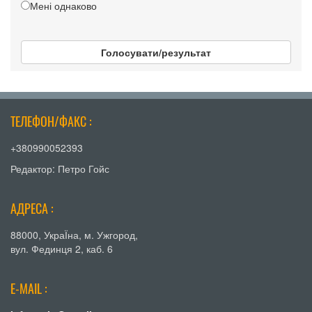
Мені однаково
Голосувати/результат
ТЕЛЕФОН/ФАКС :
+380990052393
Редактор: Петро Гойс
АДРЕСА :
88000, УкраЇна, м. Ужгород,
вул. Фединця 2, каб. 6
E-MAIL :