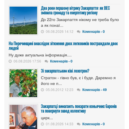
Два роки першому вітряку Закарпаття: як ВЕС
змінила громаду та енергетику регіону
До 22го Закарпаття нікому не треба було
а як понаї...
06.08.2026 14:12
Коменарів - 0
На Перечинщині внаслідок зіткнення двох легковиків постраждали двоє
людей
Ну дуже актуальна інформація....
06.08.2026 17:56
Коменарів - 0
Зі закарпатським ківі лохотрон?
Стратон - гівно був, є і буде. Даремно я
його не п...
05.06.2012 12:23
Коменарів - 49
Закарпатці вимагають покарати коньячних баронів
та повернути завод колективу
цирк...
01.08.2026 14:33
Коменарів - 0