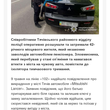
Співробітники Тячівського районного відділу
поліції оперативно розшукали та затримали 42-
річного місцевого жителя, який незаконно
заволодів автомобілем пенсіонера. Зловмисника,
який перебував у стані сп’яніння та намагався
втекти з міста на чужому авто, помістили до
ізолятора тимчасового тримання.
9 травня на лінію «102» надійшло повідомлення про
викрадення у місті Тячів автомобіля «Mitsubishi
Lancer». Заявник повідомив, що його батько
припаркував авто біля гаража та залишив ключі у
замку запалювання. Щойно чоловік відійшов, цим
скористався невідомий, який сів за кермо та поїхав у
напрямку виїзду з міста.