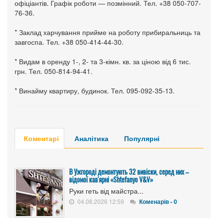
офіціантів. Графік роботи — позмінний. Тел. +38 050-707-
76-36.
* Заклад харчування прийме на роботу прибиральниць та
завгоспа. Тел. +38 050-414-44-30.
* Видам в оренду 1-, 2- та 3-кімн. кв. за ціною від 6 тис.
грн. Тел. 050-814-94-41.
* Винайму квартиру, будинок. Тел. 095-092-35-13.
Коментарі
Аналітика
Популярні
В Ужгороді демонтують 32 вивіски, серед них –
відомої кав'ярні «Shtefanyo V&V»
Руки геть від майстра...
04.08.2026 12:59
Коменарів - 0