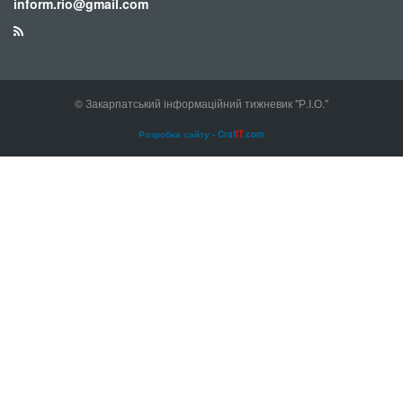
inform.rio@gmail.com
© Закарпатський інформаційний тижневик "Р.І.О."
Розробка сайту - Craf
IT
.com