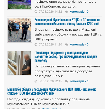
повідомлення від медиків про те, що в
селі Приборжавське авто...
07.08.2026 14:32
Коменарів - 0
Експосадовці Мукачівського РТЦК та СП незаконно
виключили з військового обліку близько 1200 осіб
Вчора ми повідомляли, що у Мукачеві
відбуваються обшуки у посадовців ТЦК та
ВЛК у справі п...
07.08.2026 11:30
Коменарів - 0
Пенсіонера підозрюють у ґвалтуванні двох
малолітніх сестер: про злочин дізналися завдяки
психологу
За процесуального керівництва окружної
прокуратури здійснюється досудове
розслідування у к...
06.08.2026 22:45
Коменарів - 0
Масштабні обшуки у посадовців Мукачівського ТЦК і ВЛК - незаконно
списано 1000 військовозобов’язаних
Сьогодні слідчі дії одночасно провели у працівників
Мукачівського ТЦК та Мукачівській ВЛК,...
06.08.2026 14:42