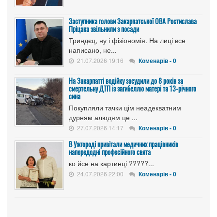
Заступника голови Закарпатської ОВА Ростислава
Пріцака звільнили з посади
Триндєц, ну і фізіономія. На лиці все
написано, не...
21.07.2026 19:16
Коменарів - 0
На Закарпатті водійку засудили до 8 років за
смертельну ДТП із загибеллю матері та 13-річного
сина
Покупляли тачки цім неадекватним
дурням алюдям це ...
27.07.2026 14:17
Коменарів - 0
В Ужгороді привітали медичних працівників
напередодні професійного свята
ко йсе на картинці ?????...
24.07.2026 22:00
Коменарів - 0