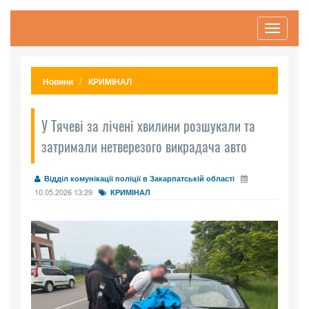
Toggle
navigati
Новини
КРИМІНАЛ
У Тячеві за лічені хвилини розшукали та
затримали нетверезого викрадача авто
Відділ комунікації поліції в Закарпатській області
10.05.2026 13:29
КРИМІНАЛ