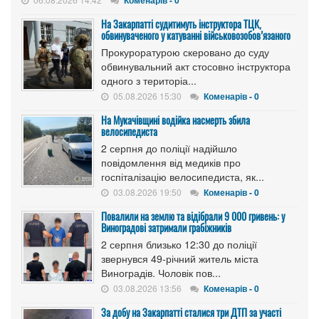
Коменарів - 0
На Закарпатті судитимуть інструктора ТЦК,
обвинуваченого у катуванні військовозобов’язаного
Прокуроратурою скеровано до суду
обвинувальний акт стосовно інструктора
одного з територіа...
05.08.2026 15:30
Коменарів - 0
На Мукачівщині водійка насмерть збила
велосипедиста
2 серпня до поліції надійшло
повідомлення від медиків про
госпіталізацію велосипедиста, як...
03.08.2026 19:50
Коменарів - 0
Повалили на землю та відібрали 9 000 гривень: у
Виноградові затримали грабіжників
2 серпня близько 12:30 до поліції
звернувся 49-річний житель міста
Виноградів. Чоловік пов...
03.08.2026 13:56
Коменарів - 0
За добу на Закарпатті сталися три ДТП за участі