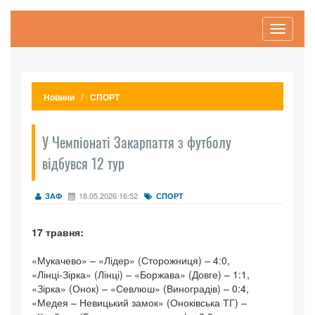
Toggle
navigati
Новини
СПОРТ
У Чемпіонаті Закарпаття з футболу
відбувся 12 тур
18.05.2026 16:52
ЗАФ
СПОРТ
17 травня:
«Мукачево» – «Лідер» (Сторожниця) – 4:0,
«Лінці-Зірка» (Лінці) – «Боржава» (Довге) – 1:1,
«Зірка» (Онок) – «Севлюш» (Виноградів) – 0:4,
«Медея – Невицький замок» (Оноківська ТГ) –