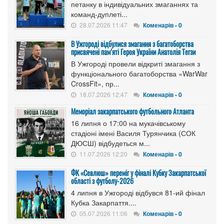
петанку в індивідуальних змаганнях та
команд-дуплеті...
28.07.2026 11:47
Коменарів - 0
В Ужгороді відбулися змагання з багатоборства
присвячені пам’яті Героя України Анатолія Тегзи
В Ужгороді провели відкриті змагання з
функціонального багатоборства «WarWar
CrossFit», пр...
18.07.2026 12:47
Коменарів - 0
Меморіал закарпатського футбольного Атланта
16 липня о 17:00 на мукачівському
стадіоні імені Василя Турянчика (СОК
ДЮСШ) відбудеться м...
11.07.2026 12:20
Коменарів - 0
ФК «Севлюш» переміг у фіналі Кубку Закарпатської
області з футболу-2026
4 липня в Ужгороді відбувся 81-ий фінал
Кубка Закарпаття....
05.07.2026 11:06
Коменарів - 0