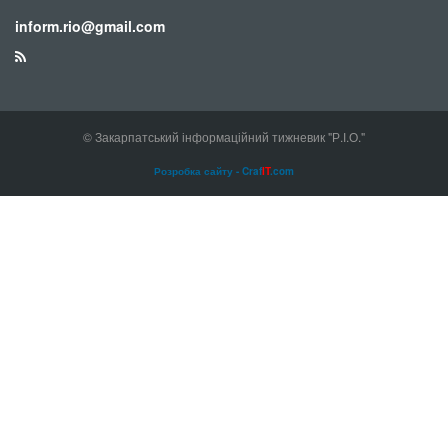
inform.rio@gmail.com
© Закарпатський інформаційний тижневик "Р.І.О."
Розробка сайту - Craf
IT
.com