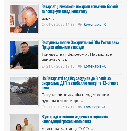
Закарпатці вимагають покарати коньячних баронів
та повернути завод колективу
цирк...
01.08.2026 14:33
Коменарів - 0
Заступника голови Закарпатської ОВА Ростислава
Пріцака звільнили з посади
Триндєц, ну і фізіономія. На лиці все
написано, не...
21.07.2026 19:16
Коменарів - 0
На Закарпатті водійку засудили до 8 років за
смертельну ДТП із загибеллю матері та 13-річного
сина
Покупляли тачки цім неадекватним
дурням алюдям це ...
27.07.2026 14:17
Коменарів - 0
В Ужгороді привітали медичних працівників
напередодні професійного свята
ко йсе на картинці ?????...