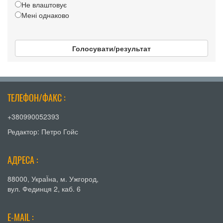
Не влаштовує
Мені однаково
Голосувати/результат
ТЕЛЕФОН/ФАКС :
+380990052393
Редактор: Петро Гойс
АДРЕСА :
88000, УкраЇна, м. Ужгород,
вул. Фединця 2, каб. 6
E-MAIL :