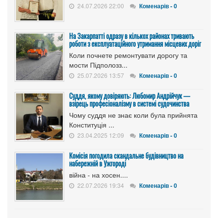
24.07.2026 22:00
Коменарів - 0
На Закарпатті одразу в кількох районах тривають
роботи з експлуатаційного утримання місцевих доріг
Коли почнете ремонтувати дорогу та
мости Підполозз...
25.07.2026 13:57
Коменарів - 0
Суддя, якому довіряють: Любомир Андрійчук —
взірець професіоналізму в системі судочинства
Чому суддя не знає коли була прийнята
Конституція ...
23.04.2025 12:09
Коменарів - 0
Комісія погодила скандальне будівництво на
набережній в Ужгороді
війна - на хосен....
22.07.2026 19:34
Коменарів - 0