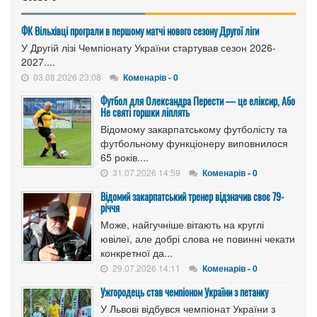
ФК Вільхівці програли в першому матчі нового сезону Другої ліги
У Другій лізі Чемпіонату України стартував сезон 2026-
2027....
03.08.2026 23:08
Коменарів - 0
Футбол для Олександра Перести — це еліксир, Або
Не святі горшки ліплять
Відомому закарпатському футболісту та
футбольному функціонеру виповнилося
65 років....
31.07.2026 14:59
Коменарів - 0
Відомий закарпатський тренер відзначив своє 79-
річчя
Може, найгучніше вітають на круглі
ювілеї, але добрі слова не повинні чекати
конкретної да...
29.07.2026 14:11
Коменарів - 0
Ужгородець став чемпіоном України з петанку
У Львові відбувся чемпіонат України з