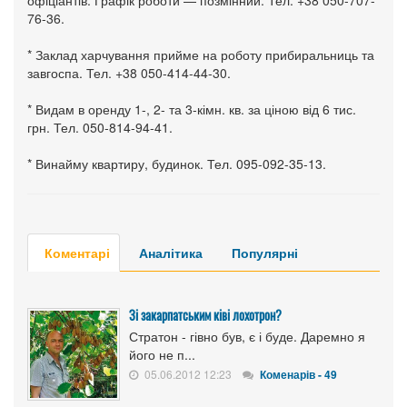
офіціантів. Графік роботи — позмінний. Тел. +38 050-707-
76-36.
* Заклад харчування прийме на роботу прибиральниць та
завгоспа. Тел. +38 050-414-44-30.
* Видам в оренду 1-, 2- та 3-кімн. кв. за ціною від 6 тис.
грн. Тел. 050-814-94-41.
* Винайму квартиру, будинок. Тел. 095-092-35-13.
Коментарі
Аналітика
Популярні
Зі закарпатським ківі лохотрон?
Стратон - гівно був, є і буде. Даремно я
його не п...
05.06.2012 12:23
Коменарів - 49