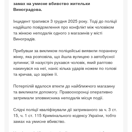
замах на умисне вбивство жительки
Виноградова.
Інцидент трапився 3 грудня 2025 року. Тоді до поліції
надійшло повідомлення про конфлікт між чоловіком
та жінкою неподалік одного з магазинів у місті
Виноградів.
Прибувши за викликом поліцейські виявили поранену
жінку, яка розповіла, що йшла вулицею з автобусної
зупинки; їй назустріч рухався чоловік, який раптово
накинувся на неї, наніс кілька ударів ножем по голові
та кричав, що заріже її.
Потерпілій вдалося втекти до найближчого магазину
та викликати допомогу. Правоохоронці оперативно
затримали зловмисника неподалік місця події.
Слідчі поліції кваліфікували дії затриманого за ч. 3 ст.
15, ч. 1 ст. 115 Кримінального кодексу України, тобто
замах на умисне вбивство.