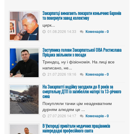
Закарпатці вимагають покарати коньячних баронів
та повернути завод колективу
цирк...
01.08.2026 14:33
Коменарів - 0
Заступника голови Закарпатської ОВА Ростислава
Пріцака звільнили з посади
Триндєц, ну і фізіономія. На лиці все
написано, не...
21.07.2026 19:16
Коменарів - 0
На Закарпатті водійку засудили до 8 років за
смертельну ДТП із загибеллю матері та 13-річного
сина
Покупляли тачки цім неадекватним
дурням алюдям це ...
27.07.2026 14:17
Коменарів - 0
В Ужгороді привітали медичних працівників
напередодні професійного свята