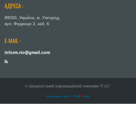
АДРЕСА :
88000, УкраЇна, м. Ужгород,
вул. Фединця 2, каб. 6
E-MAIL :
inform.rio@gmail.com
© Закарпатський інформаційний тижневик "Р.І.О."
Розробка сайту - Craf
IT
.com