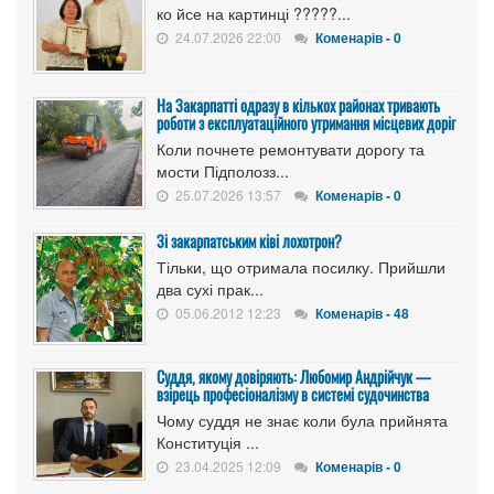
ко йсе на картинці ?????...
24.07.2026 22:00
Коменарів - 0
На Закарпатті одразу в кількох районах тривають
роботи з експлуатаційного утримання місцевих доріг
Коли почнете ремонтувати дорогу та
мости Підполозз...
25.07.2026 13:57
Коменарів - 0
Зі закарпатським ківі лохотрон?
Тільки, що отримала посилку. Прийшли
два сухі прак...
05.06.2012 12:23
Коменарів - 48
Суддя, якому довіряють: Любомир Андрійчук —
взірець професіоналізму в системі судочинства
Чому суддя не знає коли була прийнята
Конституція ...
23.04.2025 12:09
Коменарів - 0