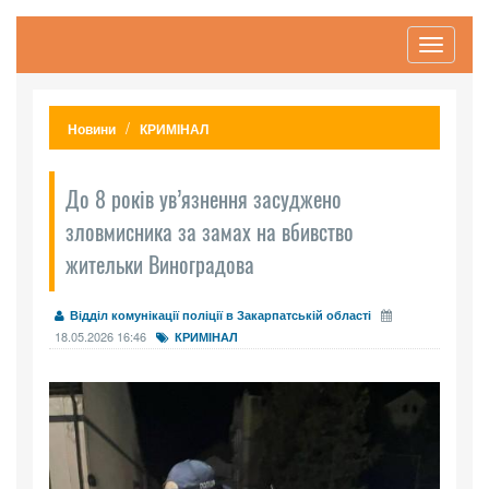
Toggle
navigati
Новини
КРИМІНАЛ
До 8 років ув’язнення засуджено
зловмисника за замах на вбивство
жительки Виноградова
Відділ комунікації поліції в Закарпатській області
18.05.2026 16:46
КРИМІНАЛ