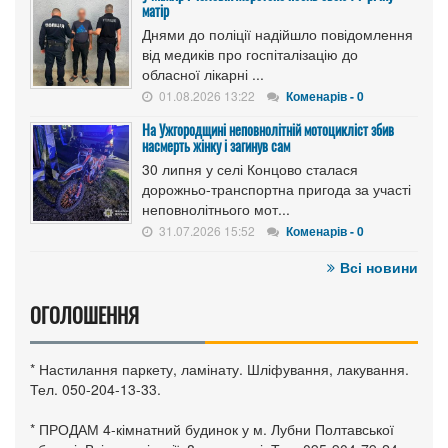
матір
Днями до поліції надійшло повідомлення
від медиків про госпіталізацію до
обласної лікарні ...
01.08.2026 13:22
Коменарів - 0
На Ужгородщині неповнолітній мотоцикліст збив
насмерть жінку і загинув сам
30 липня у селі Концово сталася
дорожньо-транспортна пригода за участі
неповнолітнього мот...
31.07.2026 15:52
Коменарів - 0
Всі новини
ОГОЛОШЕННЯ
* Настилання паркету, ламінату. Шліфування, лакування.
Тел. 050-204-13-33.
* ПРОДАМ 4-кімнатний будинок у м. Лубни Полтавської