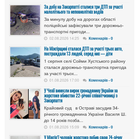
За добу на Закарпатті сталися три ДТП за участі
малолітнього та неповнолітніх водіїв
За минулу добу на дорогах області
поліцейські зафіксували три дорожньо-
транспортні пригоди...
02.08.2026 14:25
Коменарів - 0
На Міжгірщині сталася ДТП за участі трьох авто,
постраждали 13 людей, серед них — діти
1 серпня селі Сойми Хустського району
сталася дорожньо-транспортна пригода
за участі трьох...
01.08.2026 17:00
Коменарів - 0
У Чехії винесли вирок громадянину України за
жорстоке вбивство 22-річної співвітчизниці з
Закарпаття
Крайовий суд в Остраві засудив 34-
річного громадянина України Василя Ш.
до 14 років позба...
01.08.2026 15:09
Коменарів - 0
У Міжгір’ї чоловік жорстоко побив свою 74-річну