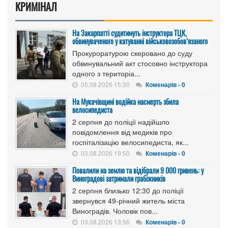
КРИМІНАЛ
На Закарпатті судитимуть інструктора ТЦК,
обвинуваченого у катуванні військовозобов’язаного
Прокуроратурою скеровано до суду
обвинувальний акт стосовно інструктора
одного з територіа...
05.08.2026 15:30
Коменарів - 0
На Мукачівщині водійка насмерть збила
велосипедиста
2 серпня до поліції надійшло
повідомлення від медиків про
госпіталізацію велосипедиста, як...
03.08.2026 19:50
Коменарів - 0
Повалили на землю та відібрали 9 000 гривень: у
Виноградові затримали грабіжників
2 серпня близько 12:30 до поліції
звернувся 49-річний житель міста
Виноградів. Чоловік пов...
03.08.2026 13:56
Коменарів - 0