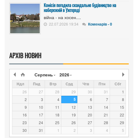
Комісія погодила скандальне будівництво на
набережній в Ужгороді
війна - на хосен....
22.07.2026 19:34
Коменарів - 0
АРХІВ НОВИН
Серпень
2026
Ндл
Пнд
Втр
Срд
Чтв
Птн
Сбт
26
27
28
29
30
31
1
5
2
3
4
6
7
8
9
10
11
12
13
14
15
16
17
18
19
20
21
22
23
24
25
26
27
28
29
30
31
1
2
3
4
5