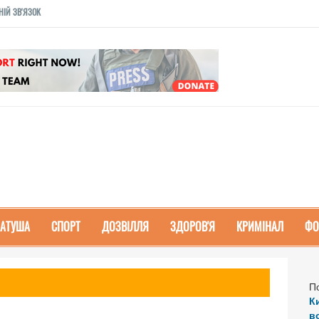
НІЙ ЗВ'ЯЗОК
РАТУША
СПОРТ
ДОЗВІЛЛЯ
ЗДОРОВ'Я
КРИМІНАЛ
ФО
П
К
в