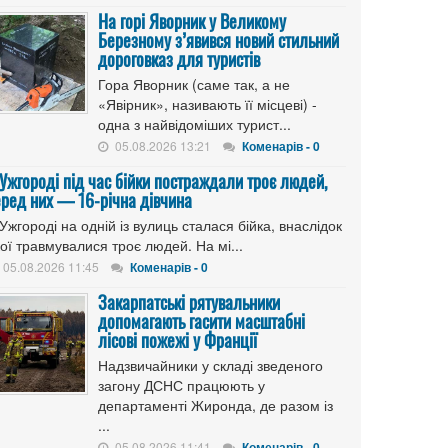
На горі Яворник у Великому
Березному з’явився новий стильний
дороговказ для туристів
Гора Яворник (саме так, а не
«Явірник», називають її місцеві) -
одна з найвідоміших турист...
05.08.2026 13:21
Коменарів - 0
 Ужгороді під час бійки постраждали троє людей,
еред них — 16-річна дівчина
Ужгороді на одній із вулиць сталася бійка, внаслідок
ої травмувалися троє людей. На мі...
05.08.2026 11:45
Коменарів - 0
Закарпатські рятувальники
допомагають гасити масштабні
лісові пожежі у Франції
Надзвичайники у складі зведеного
загону ДСНС працюють у
департаменті Жиронда, де разом із
...
05.08.2026 11:41
Коменарів - 0