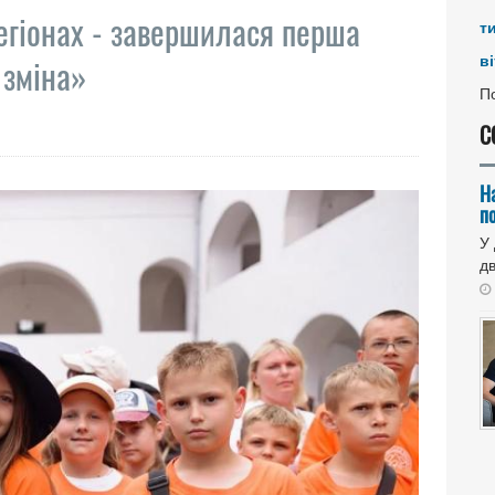
регіонах - завершилася перша
т
ві
 зміна»
По
С
Н
п
У
дв