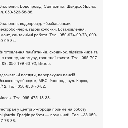
Опалення. Водопровід. Сантехніка. Швидко. Якісно.
л. 050-523-58-88.
 Опалення, водопровід, «безбашенки»,
ектробойлери, газові колонки. Встановлення,
монт, сантехнічні роботи. Тел.: 050-974-99-73, 099-
0-09-84.
Виготовлення пам’ятників, сходинок, підвіконників та
. із граніту, мармуру, гранітної крихти. Тел.: 095-707-
-09, 050-199-63-92, Віктор.
Адвокатські послуги, перерахунок пенсій
ійськовослужбовцям, МВС. Ужгород, вул. Корзо,
/12. Тел. 050-658-70-82.
Масаж. Тел. 095-475-18-38.
 Ресторан у центрі Ужгорода прийме на роботу
іціантів. Графік роботи — позмінний. Тел. +38 050-
7-76-36.