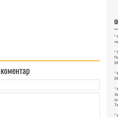
О
*
ла
*
По
0
 коментар
* 
0
* 
За
гр
Те
* 