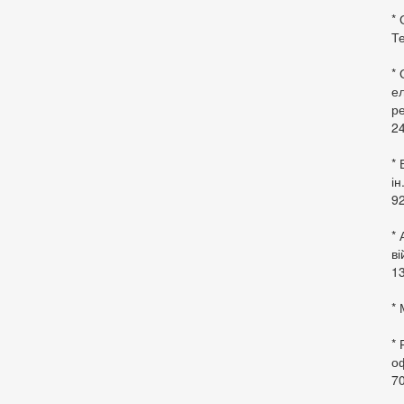
* 
Те
*
ел
ре
24
* 
ін
92
* 
в
13
* 
*
оф
70