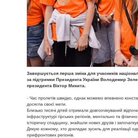
Завершується перша зміна для учасників націонал
за підтримки Президента України Володимир Зеле
президента Віктор Микита.
- Час пролетів швидко, однак можемо впевнено конста
досягла своєї мети.
Близько тисячі дітей отримали довгоочікуваний відпоч
інфраструктурі гірських регіонів, ментально та фізичн
історичну спадщину, знайшли нових друзів і започаткув
Дякую кожному, хто докладає зусиль для реалізації о
прифронтових регіонів.