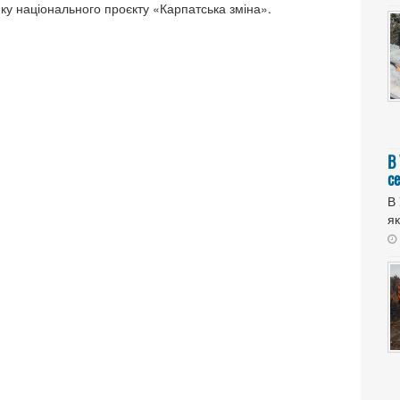
мку національного проєкту «Карпатська зміна».
В
с
В 
як