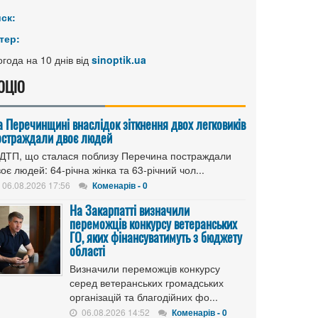
иск:
тер:
года на 10 днів від
sinoptik.ua
ОЦІО
а Перечинщині внаслідок зіткнення двох легковиків
остраждали двоє людей
 ДТП, що сталася поблизу Перечина постраждали
оє людей: 64-річна жінка та 63-річний чол...
06.08.2026 17:56
Коменарів - 0
На Закарпатті визначили
переможців конкурсу ветеранських
ГО, яких фінансуватимуть з бюджету
області
Визначили переможців конкурсу
серед ветеранських громадських
організацій та благодійних фо...
06.08.2026 14:52
Коменарів - 0