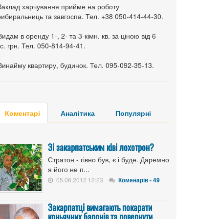
 Заклад харчування прийме на роботу
ибиральниць та завгоспа. Тел. +38 050-414-44-30.
Видам в оренду 1-, 2- та 3-кімн. кв. за ціною від 6
с. грн. Тел. 050-814-94-41.
Винайму квартиру, будинок. Тел. 095-092-35-13.
Коментарі
Аналітика
Популярні
Зі закарпатським ківі лохотрон?
Стратон - гівно був, є і буде. Даремно
я його не п...
05.06.2012 12:23
Коменарів - 49
Закарпатці вимагають покарати
коньячних баронів та повернути