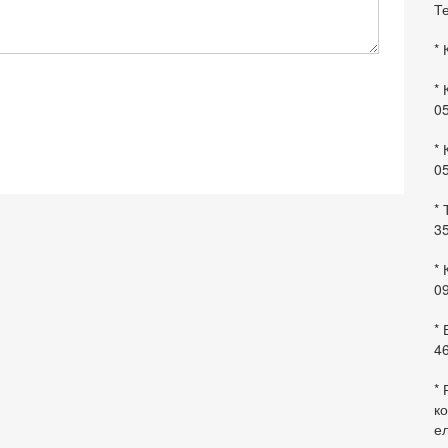
Те
* 
* 
0
* 
0
* 
35
* 
09
*
46
* 
ко
ел