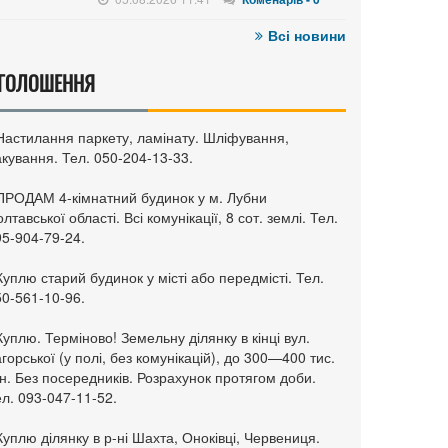
Всі новини
ГОЛОШЕННЯ
 Настилання паркету, ламінату. Шліфування,
кування. Тел. 050-204-13-33.
 ПРОДАМ 4-кімнатний будинок у м. Лубни
лтавської області. Всі комунікації, 8 сот. землі. Тел.
95-904-79-24.
Куплю старий будинок у місті або передмісті. Тел.
50-561-10-96.
Куплю. Терміново! Земельну ділянку в кінці вул.
горської (у полі, без комунікацій), до 300—400 тис.
н. Без посередників. Розрахунок протягом доби.
л. 093-047-11-52.
Куплю ділянку в р-ні Шахта, Оноківці, Червениця.