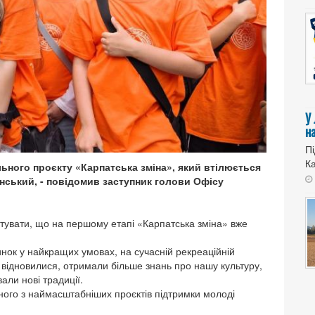
У
н
Пі
Ка
ьного проєкту «Карпатська зміна», який втілюється
нський, - повідомив заступник голови Офісу
тувати, що на першому етапі «Карпатська зміна» вже
инок у найкращих умовах, на сучасній рекреаційній
о відновилися, отримали більше знань про нашу культуру,
али нові традиції.
дного з наймасштабніших проєктів підтримки молоді