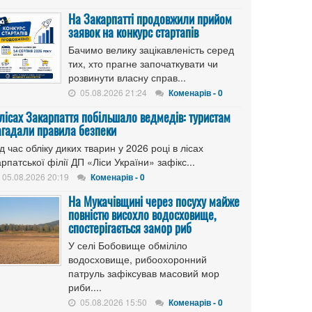
На Закарпатті продовжили прийом
заявок на конкурс стартапів
Бачимо велику зацікавленість серед
тих, хто прагне започаткувати чи
розвинути власну справ...
05.08.2026 21:24
Коменарів - 0
 лісах Закарпаття побільшало ведмедів: туристам
агадали правила безпеки
д час обліку диких тварин у 2026 році в лісах
рпатської філії ДП «Ліси України» зафікс...
05.08.2026 20:19
Коменарів - 0
На Мукачівщині через посуху майже
повністю висохло водосховище,
спостерігається замор риб
У селі Бобовище обміліло
водосховище, рибоохоронний
патруль зафіксував масовий мор
риби....
05.08.2026 15:50
Коменарів - 0