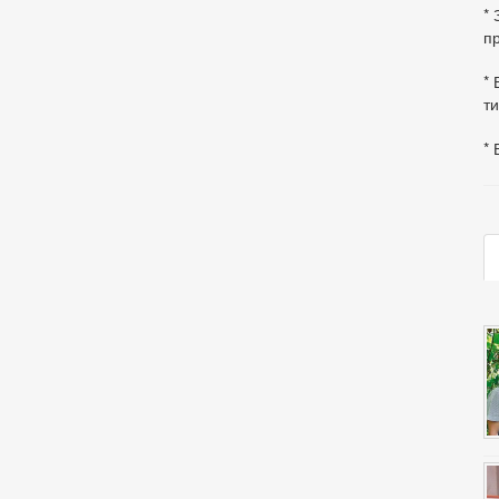
*
пр
* 
ти
* 