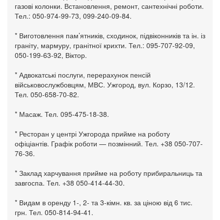
газові колонки. Встановлення, ремонт, сантехнічні роботи.
Тел.: 050-974-99-73, 099-240-09-84.
* Виготовлення пам’ятників, сходинок, підвіконників та ін. із
граніту, мармуру, гранітної крихти. Тел.: 095-707-92-09,
050-199-63-92, Віктор.
* Адвокатські послуги, перерахунок пенсій
військовослужбовцям, МВС. Ужгород, вул. Корзо, 13/12.
Тел. 050-658-70-82.
* Масаж. Тел. 095-475-18-38.
* Ресторан у центрі Ужгорода прийме на роботу
офіціантів. Графік роботи — позмінний. Тел. +38 050-707-
76-36.
* Заклад харчування прийме на роботу прибиральниць та
завгоспа. Тел. +38 050-414-44-30.
* Видам в оренду 1-, 2- та 3-кімн. кв. за ціною від 6 тис.
грн. Тел. 050-814-94-41.