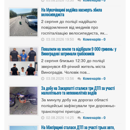
На Мукачівщині водійка насмерть збила
велосипедиста
2 серпня до поліції надійшло
повідомлення від медиків про
госпіталізацію велосипедиста, як...
03.08.2026 19:50
Коменарів - 0
Повалили на землю та відібрали 9 000 гривень: у
Виноградові затримали грабіжників
2 серпня близько 12:30 до поліції
звернувся 49-річний житель міста
Виноградів. Чоловік пов...
03.08.2026 13:56
Коменарів - 0
За добу на Закарпатті сталися три ДТП за участі
малолітнього та неповнолітніх водіїв
За минулу добу на дорогах області
поліцейські зафіксували три дорожньо-
транспортні пригоди...
02.08.2026 14:25
Коменарів - 0
На Міжгірщині сталася ДТП за участі трьох авто,