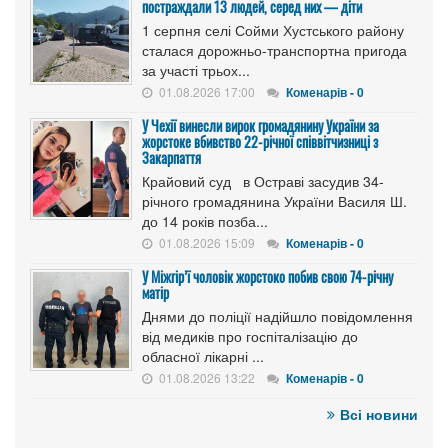
постраждали 13 людей, серед них — діти
1 серпня селі Сойми Хустського району
сталася дорожньо-транспортна пригода
за участі трьох...
01.08.2026 17:00
Коменарів - 0
У Чехії винесли вирок громадянину України за
жорстоке вбивство 22-річної співвітчизниці з
Закарпаття
Крайовий суд в Остраві засудив 34-
річного громадянина України Василя Ш.
до 14 років позба...
01.08.2026 15:09
Коменарів - 0
У Міжгір’ї чоловік жорстоко побив свою 74-річну
матір
Днями до поліції надійшло повідомлення
від медиків про госпіталізацію до
обласної лікарні ...
01.08.2026 13:22
Коменарів - 0
Всі новини