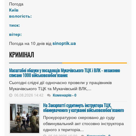
Погода
Київ
вологість:
тиск:
вітер:
Погода на 10 днів від
sinoptik.ua
КРИМІНАЛ
Масштабні обшуки у посадовців Мукачівського ТЦК і ВЛК - незаконно
списано 1000 військовозобов’язаних
Сьогодні слідчі дії одночасно провели у працівників
Мукачівського ТЦК та Мукачівській ВЛК,...
06.08.2026 14:42
Коменарів - 0
На Закарпатті судитимуть інструктора ТЦК,
обвинуваченого у катуванні військовозобов’язаного
Прокуроратурою скеровано до суду
обвинувальний акт стосовно інструктора
одного з територіа...
05.08.2026 15:30
Коменарів - 0