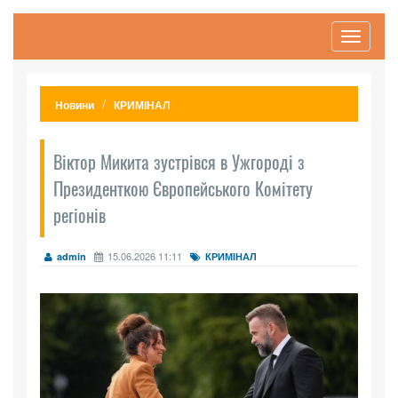
Toggle
navigati
Новини
КРИМІНАЛ
Віктор Микита зустрівся в Ужгороді з
Президенткою Європейського Комітету
регіонів
15.06.2026 11:11
admin
КРИМІНАЛ