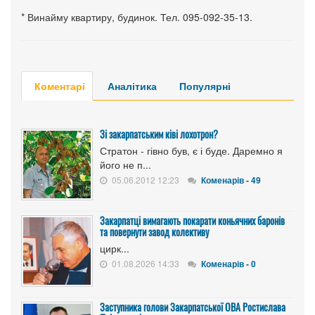
* Винайму квартиру, будинок. Тел. 095-092-35-13.
Коментарі
Аналітика
Популярні
Зі закарпатським ківі лохотрон?
Стратон - гівно був, є і буде. Даремно я
його не п...
05.06.2012 12:23
Коменарів - 49
Закарпатці вимагають покарати коньячних баронів
та повернути завод колективу
цирк...
01.08.2026 14:33
Коменарів - 0
Заступника голови Закарпатської ОВА Ростислава