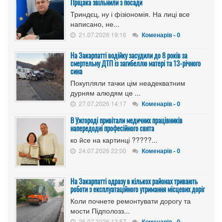
Пріцака звільнили з посади
Триндєц, ну і фізіономія. На лиці все
написано, не...
21.07.2026 19:16
Коменарів - 0
На Закарпатті водійку засудили до 8 років за
смертельну ДТП із загибеллю матері та 13-річного
сина
Покупляли тачки цім неадекватним
дурням алюдям це ...
27.07.2026 14:17
Коменарів - 0
В Ужгороді привітали медичних працівників
напередодні професійного свята
ко йсе на картинці ?????...
24.07.2026 22:00
Коменарів - 0
На Закарпатті одразу в кількох районах тривають
роботи з експлуатаційного утримання місцевих доріг
Коли почнете ремонтувати дорогу та
мости Підполозз...
25.07.2026 13:57
Коменарів - 0