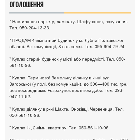
ОГОЛОШЕННЯ
* Настилання паркету, ламінату. Шліфування, лакування.
Тел. 050-204-13-33.
* ПРОДАМ 4-кімнатний будинок у м. Лубни Полтавської
області. Всі комунікації, 8 сот. землі. Тел. 095-904-79-24.
* Куплю старий будинок у місті або передмісті. Тел. 050-
561-10-96.
* Куплю. Терміново! Земельну ділянку в кінці вул.
Загорської (у полі, без комунікацій), до 300—400 тис. грн.
Без посередників. Розрахунок протягом доби. Тел. 093-
047-11-52.
* Куплю ділянку в р-ні Шахта, Оноківці, Червениця. Тел.
050-561-10-96.
* Куплю 1-, 2-кімн. квартиру. Тел. 050-561-10-96.
* Куплю дачну ділянку над рестораном «Кілікія». Тел. 050-