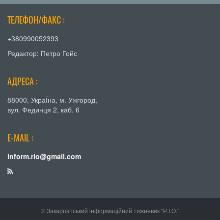
ТЕЛЕФОН/ФАКС :
+380990052393
Редактор: Петро Гойс
АДРЕСА :
88000, УкраЇна, м. Ужгород,
вул. Фединця 2, каб. 6
E-MAIL :
inform.rio@gmail.com
© Закарпатський інформаційний тижневик "Р.І.О."