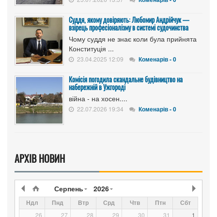
Суддя, якому довіряють: Любомир Андрійчук —
взірець професіоналізму в системі судочинства
Чому суддя не знає коли була прийнята
Конституція ...
23.04.2025 12:09
Коменарів - 0
Комісія погодила скандальне будівництво на
набережній в Ужгороді
війна - на хосен....
22.07.2026 19:34
Коменарів - 0
АРХІВ НОВИН
Серпень
2026
Ндл
Пнд
Втр
Срд
Чтв
Птн
Сбт
26
27
28
29
30
31
1