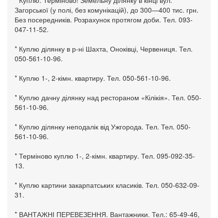
* Куплю. Терміново! Земельну ділянку в кінці вул.
Загорської (у полі, без комунікацій), до 300—400 тис. грн.
Без посередників. Розрахунок протягом доби. Тел. 093-
047-11-52.
* Куплю ділянку в р-ні Шахта, Оноківці, Червениця. Тел.
050-561-10-96.
* Куплю 1-, 2-кімн. квартиру. Тел. 050-561-10-96.
* Куплю дачну ділянку над рестораном «Кілікія». Тел. 050-
561-10-96.
* Куплю ділянку неподалік від Ужгорода. Тел. Тел. 050-
561-10-96.
* Терміново куплю 1-, 2-кімн. квартиру. Тел. 095-092-35-
13.
* Куплю картини закарпатських класиків. Тел. 050-632-09-
31.
* ВАНТАЖНІ ПЕРЕВЕЗЕННЯ. Вантажники. Тел.: 65-49-46,