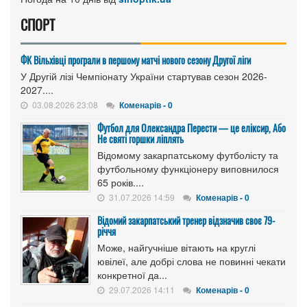
СПОРТ
ФК Вільхівці програли в першому матчі нового сезону Другої ліги
У Другій лізі Чемпіонату України стартував сезон 2026-
2027....
03.08.2026 23:08
Коменарів - 0
Футбол для Олександра Перести — це еліксир, Або
Не святі горшки ліплять
Відомому закарпатському футболісту та
футбольному функціонеру виповнилося
65 років....
31.07.2026 14:59
Коменарів - 0
Відомий закарпатський тренер відзначив своє 79-
річчя
Може, найгучніше вітають на круглі
ювілеї, але добрі слова не повинні чекати
конкретної да...
29.07.2026 14:11
Коменарів - 0