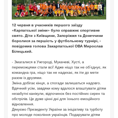
12 червня в учасників першого заїзду
«Карпатської зміни» було справжнє спортивне
свято. Діти з Київщини, Запоріжжя та Донеччини
боролися за першість у футбольному турнірі, -
повідомив голова Закарпатської ОВА Мирослав
Білецький.
- Змагалися в Ужгороді, Мукачеві, Хусті, а
переможцями стали всі! Адже ніщо так не об’єднує, як
командна гра, ніщо так не надихає, як іти до мети
разом із друзями.
Зміна добігає кінця, а спогади залишаться надовго.
Вдячний усім, завдяки кому вдалося влаштувати дітям
незабутні канікули, відпочинок без постійних сирен та
обстрілів. Це дуже цінні дні для їхнього емоційного
відновлення.
Дякуємо Президенту України за ініціативу та турботу
про молоде покоління українців. Подарувати дітям