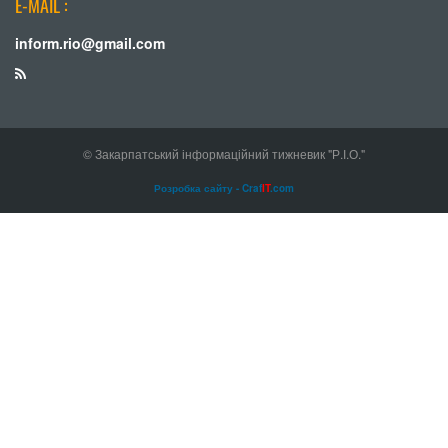
E-MAIL :
inform.rio@gmail.com
© Закарпатський інформаційний тижневик "Р.І.О."
Розробка сайту - Craf
IT
.com