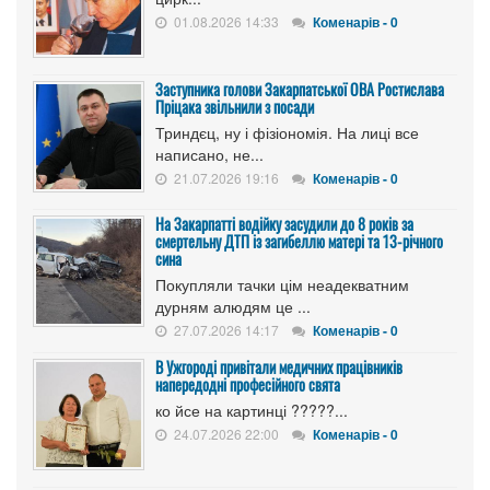
01.08.2026 14:33
Коменарів - 0
Заступника голови Закарпатської ОВА Ростислава
Пріцака звільнили з посади
Триндєц, ну і фізіономія. На лиці все
написано, не...
21.07.2026 19:16
Коменарів - 0
На Закарпатті водійку засудили до 8 років за
смертельну ДТП із загибеллю матері та 13-річного
сина
Покупляли тачки цім неадекватним
дурням алюдям це ...
27.07.2026 14:17
Коменарів - 0
В Ужгороді привітали медичних працівників
напередодні професійного свята
ко йсе на картинці ?????...
24.07.2026 22:00
Коменарів - 0