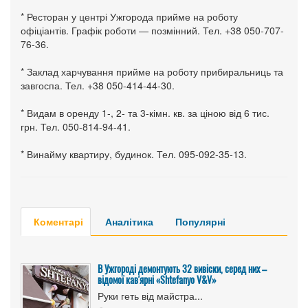
* Ресторан у центрі Ужгорода прийме на роботу
офіціантів. Графік роботи — позмінний. Тел. +38 050-707-
76-36.
* Заклад харчування прийме на роботу прибиральниць та
завгоспа. Тел. +38 050-414-44-30.
* Видам в оренду 1-, 2- та 3-кімн. кв. за ціною від 6 тис.
грн. Тел. 050-814-94-41.
* Винайму квартиру, будинок. Тел. 095-092-35-13.
Коментарі
Аналітика
Популярні
В Ужгороді демонтують 32 вивіски, серед них –
відомої кав'ярні «Shtefanyo V&V»
Руки геть від майстра...