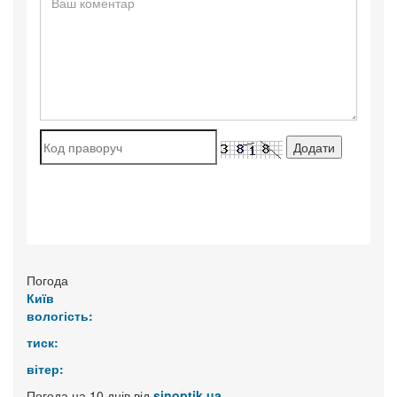
Погода
Київ
вологість:
тиск:
вітер:
Погода на 10 днів від
sinoptik.ua