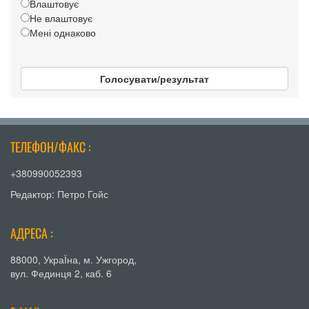
Влаштовує
Не влаштовує
Мені однаково
Голосувати/результат
ТЕЛЕФОН/ФАКС :
+380990052393
Редактор: Петро Гойс
АДРЕСА :
88000, УкраЇна, м. Ужгород,
вул. Фединця 2, каб. 6