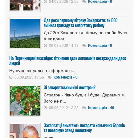
04.08.2026 12:59
Коменарів - 0
Два роки першому вітряку Закарпаття: як ВЕС
змінила громаду та енергетику регіону
До 22го Закарпаття нікому не треба було
а як понаї...
06.08.2026 14:12
Коменарів - 0
На Перечинщині внаслідок зіткнення двох легковиків постраждали двоє
людей
Ну дуже актуальна інформація....
06.08.2026 17:56
Коменарів - 0
Зі закарпатським ківі лохотрон?
Стратон - гівно був, є і буде. Даремно я
його не п...
05.06.2012 12:23
Коменарів - 49
Закарпатці вимагають покарати коньячних баронів
та повернути завод колективу
цирк...