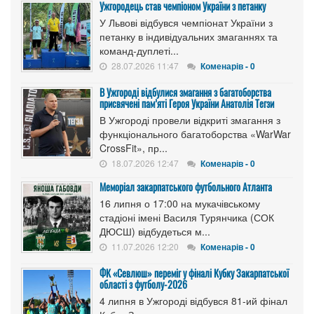
Ужгородець став чемпіоном України з петанку
У Львові відбувся чемпіонат України з
петанку в індивідуальних змаганнях та
команд-дуплеті...
28.07.2026 11:47
Коменарів - 0
В Ужгороді відбулися змагання з багатоборства
присвячені пам’яті Героя України Анатолія Тегзи
В Ужгороді провели відкриті змагання з
функціонального багатоборства «WarWar
CrossFit», пр...
18.07.2026 12:47
Коменарів - 0
Меморіал закарпатського футбольного Атланта
16 липня о 17:00 на мукачівському
стадіоні імені Василя Турянчика (СОК
ДЮСШ) відбудеться м...
11.07.2026 12:20
Коменарів - 0
ФК «Севлюш» переміг у фіналі Кубку Закарпатської
області з футболу-2026
4 липня в Ужгороді відбувся 81-ий фінал