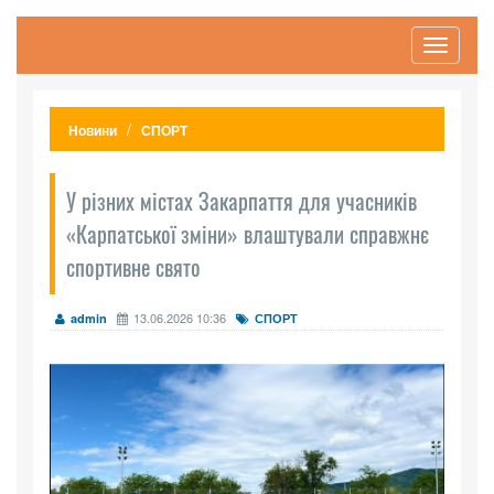
Toggle
navigati
Новини
СПОРТ
У різних містах Закарпаття для учасників
«Карпатської зміни» влаштували справжнє
спортивне свято
13.06.2026 10:36
admin
СПОРТ