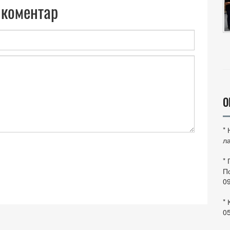
 коментар
О
*
ла
*
По
0
* 
0