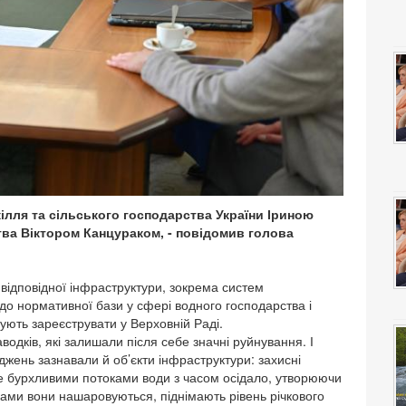
кілля та сільського господарства України Іриною
ва Віктором Канцураком, - повідомив голова
а відповідної інфраструктури, зокрема систем
 до нормативної бази у сфері водного господарства і
ють зареєструвати у Верховній Раді.
одків, які залишали після себе значні руйнування. І
жень зазнавали й об’єкти інфраструктури: захисні
не бурхливими потоками води з часом осідало, утворюючи
оками вони нашаровуються, піднімають рівень річкового