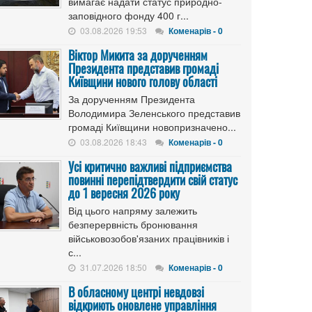
вимагає надати статус природно-
заповідного фонду 400 г...
03.08.2026 19:53
Коменарів - 0
Віктор Микита за дорученням
Президента представив громаді
Київщини нового голову області
За дорученням Президента
Володимира Зеленського представив
громаді Київщини новопризначено...
03.08.2026 18:43
Коменарів - 0
Усі критично важливі підприємства
повинні перепідтвердити свій статус
до 1 вересня 2026 року
Від цього напряму залежить
безперервність бронювання
військовозобов'язаних працівників і
с...
31.07.2026 18:50
Коменарів - 0
В обласному центрі невдовзі
відкриють оновлене управління