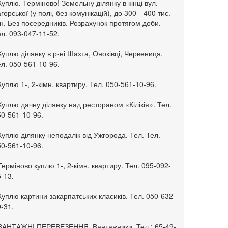
Куплю. Терміново! Земельну ділянку в кінці вул.
горської (у полі, без комунікацій), до 300—400 тис.
н. Без посередників. Розрахунок протягом доби.
л. 093-047-11-52.
Куплю ділянку в р-ні Шахта, Оноківці, Червениця.
л. 050-561-10-96.
Куплю 1-, 2-кімн. квартиру. Тел. 050-561-10-96.
Куплю дачну ділянку над рестораном «Кілікія». Тел.
50-561-10-96.
Куплю ділянку неподалік від Ужгорода. Тел. Тел.
50-561-10-96.
Терміново куплю 1-, 2-кімн. квартиру. Тел. 095-092-
-13.
Куплю картини закарпатських класиків. Тел. 050-632-
-31.
 ВАНТАЖНІ ПЕРЕВЕЗЕННЯ. Вантажники. Тел.: 65-49-