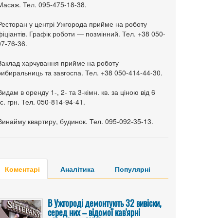
Масаж. Тел. 095-475-18-38.
 Ресторан у центрі Ужгорода прийме на роботу
іціантів. Графік роботи — позмінний. Тел. +38 050-
7-76-36.
 Заклад харчування прийме на роботу
ибиральниць та завгоспа. Тел. +38 050-414-44-30.
Видам в оренду 1-, 2- та 3-кімн. кв. за ціною від 6
с. грн. Тел. 050-814-94-41.
Винайму квартиру, будинок. Тел. 095-092-35-13.
Коментарі
Аналітика
Популярні
В Ужгороді демонтують 32 вивіски,
серед них – відомої кав'ярні