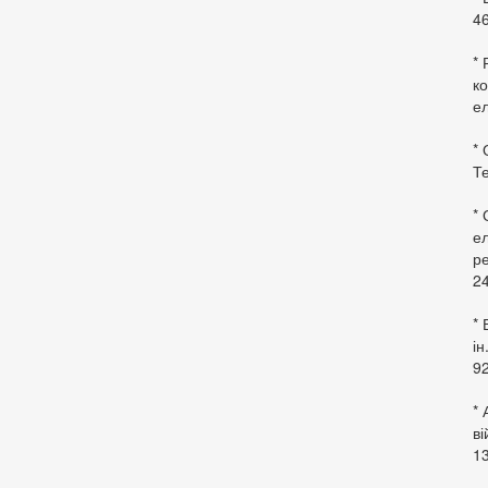
46
* 
ко
ел
* 
Те
*
ел
ре
24
* 
ін
92
* 
в
13