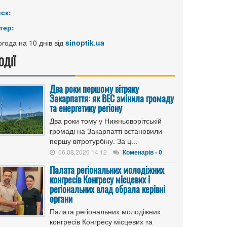
иск:
тер:
года на 10 днів від
sinoptik.ua
ОДІЇ
Два роки першому вітряку
Закарпаття: як ВЕС змінила громаду
та енергетику регіону
Два роки тому у Нижньоворітській
громаді на Закарпатті встановили
першу вітротурбіну. За ц...
06.08.2026 14:12
Коменарів - 0
Палата регіональних молодіжних
конгресів Конгресу місцевих і
регіональних влад обрала керівні
органи
Палата регіональних молодіжних
конгресів Конгресу місцевих та