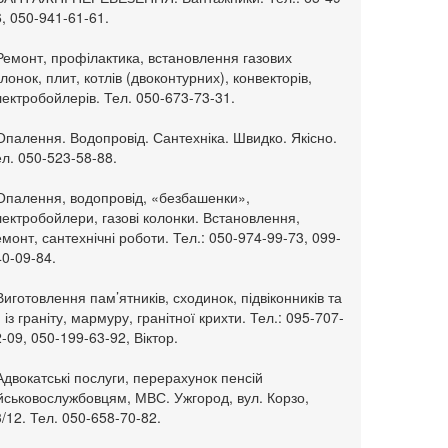
, 050-941-61-61.
Ремонт, профілактика, встановлення газових
лонок, плит, котлів (двоконтурних), конвекторів,
ектробойлерів. Тел. 050-673-73-31.
Опалення. Водопровід. Сантехніка. Швидко. Якісно.
л. 050-523-58-88.
 Опалення, водопровід, «безбашенки»,
ектробойлери, газові колонки. Встановлення,
монт, сантехнічні роботи. Тел.: 050-974-99-73, 099-
0-09-84.
Виготовлення пам’ятників, сходинок, підвіконників та
. із граніту, мармуру, гранітної крихти. Тел.: 095-707-
-09, 050-199-63-92, Віктор.
Адвокатські послуги, перерахунок пенсій
ійськовослужбовцям, МВС. Ужгород, вул. Корзо,
/12. Тел. 050-658-70-82.