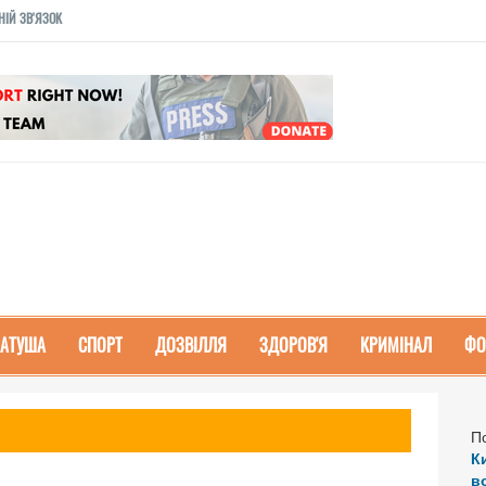
НІЙ ЗВ'ЯЗОК
РАТУША
СПОРТ
ДОЗВІЛЛЯ
ЗДОРОВ'Я
КРИМІНАЛ
ФО
П
К
в