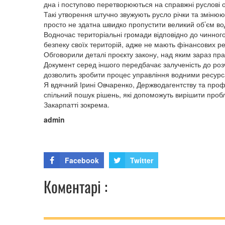
дна і поступово перетворюються на справжні руслові 
Такі утворення штучно звужують русло річки та змінюють
просто не здатна швидко пропустити великий об’єм вод
Водночас територіальні громади відповідно до чинног
безпеку своїх територій, адже не мають фінансових ре
Обговорили деталі проєкту закону, над яким зараз пра
Документ серед іншого передбачає залученість до роз
дозволить зробити процес управління водними ресур
Я вдячний Ірині Овчаренко, Держводагентству та профі
спільний пошук рішень, які допоможуть вирішити пробл
Закарпатті зокрема.
admin
Facebook
Twitter
Коментарі :