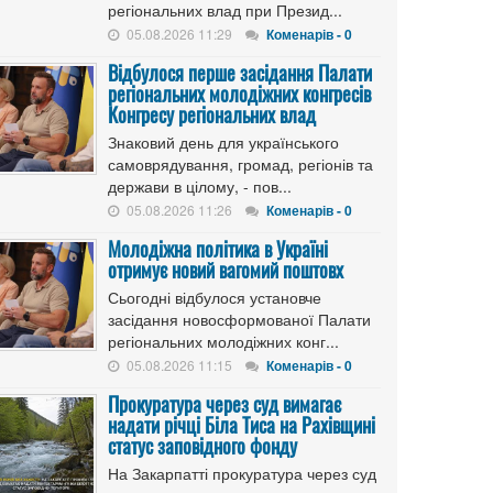
регіональних влад при Презид...
05.08.2026 11:29
Коменарів - 0
Відбулося перше засідання Палати
регіональних молодіжних конгресів
Конгресу регіональних влад
Знаковий день для українського
самоврядування, громад, регіонів та
держави в цілому, - пов...
05.08.2026 11:26
Коменарів - 0
Молодіжна політика в Україні
отримує новий вагомий поштовх
Сьогодні відбулося установче
засідання новосформованої Палати
регіональних молодіжних конг...
05.08.2026 11:15
Коменарів - 0
Прокуратура через суд вимагає
надати річці Біла Тиса на Рахівщині
статус заповідного фонду
На Закарпатті прокуратура через суд