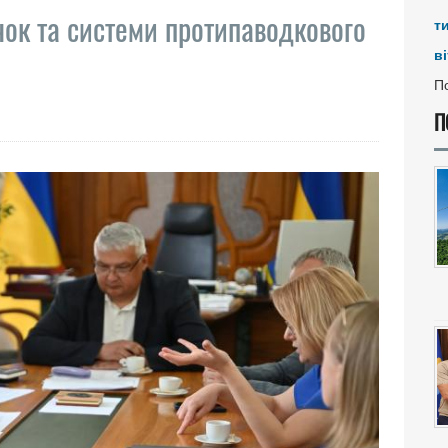
чок та системи протипаводкового
т
ві
По
П