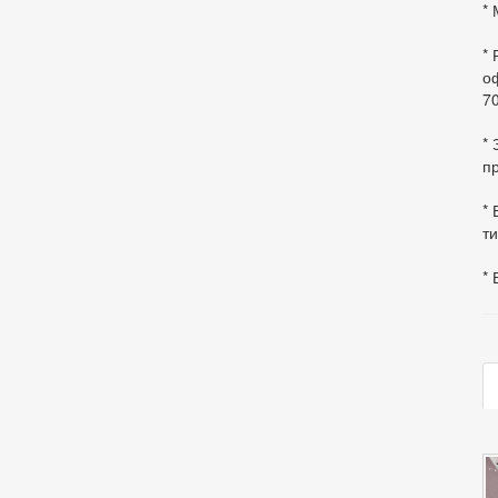
* 
*
оф
70
*
пр
* 
ти
* 