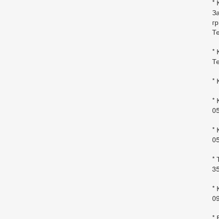
* 
За
гр
Те
* 
Те
* 
* 
0
* 
0
* 
35
* 
09
*