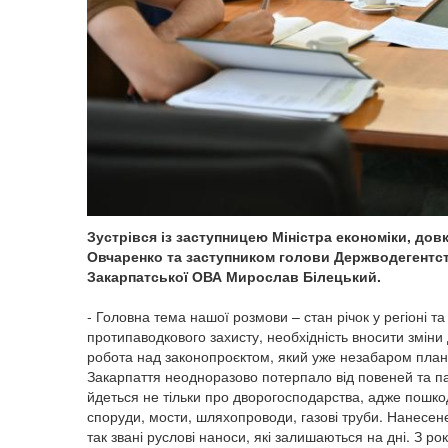
Зустрівся із заступницею Міністра економіки, дов
Овчаренко та заступником голови Держводегентст
Закарпатської ОВА Мирослав Білецький.
- Головна тема нашої розмови – стан річок у регіоні т
протипаводкового захисту, необхідність вносити зміни
робота над законопроєктом, який уже незабаром плану
Закарпаття неодноразово потерпало від повеней та пав
йдеться не тільки про дворогосподарства, адже пошкод
споруди, мости, шляхопроводи, газові труби. Нанесе
так звані руслові наноси, які залишаються на дні. З р