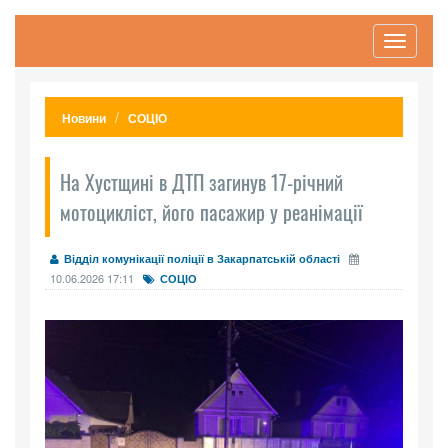
Toggle
navigati
Новини
СОЦІО
На Хустщині в ДТП загинув 17-річний
мотоцикліст, його пасажир у реанімації
Відділ комунікації поліції в Закарпатській області
10.06.2026 17:11
СОЦІО