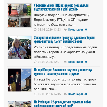
У Берегівському ТЦК незаконно позбавляли
відстрочок чоловіків з усієї України
Шокуючі подробиці із Закарпаття: у
Берегівському РТЦК та СП «одним
кліком» позбавляли зако...
08.08.2026 13:23
Коменарів - 0
Закарпатці здійснили прощу до єдиного в Україні
храму-пантеону пам’яті полеглих воїнів
25 липня понад 60 представників родин
полеглих героїв із Закарпаття за участі
військовослу...
08.08.2026 12:01
Коменарів - 0
На горі Петрос блискавка влучила у капличку:
туристи отримали ураження струмом
На горі Петрос у Карпатах під час грози
блискавка влучила в район каплички на
вершині, вна...
07.08.2026 14:45
Коменарів - 0
На Рахівщині 12-річна дитина отримала опіки,
розбираючи піротехнічний виріб