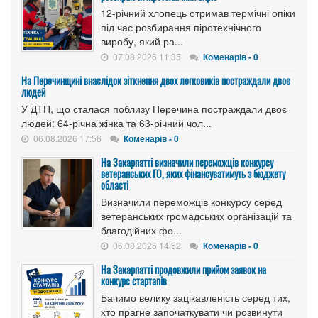
12-річний хлопець отримав термічні опіки
під час розбирання піротехнічного
виробу, який ра...
07.08.2026 11:35
Коменарів - 0
На Перечинщині внаслідок зіткнення двох легковиків постраждали двоє
людей
У ДТП, що сталася поблизу Перечина постраждали двоє
людей: 64-річна жінка та 63-річний чол...
06.08.2026 17:56
Коменарів - 0
На Закарпатті визначили переможців конкурсу
ветеранських ГО, яких фінансуватимуть з бюджету
області
Визначили переможців конкурсу серед
ветеранських громадських організацій та
благодійних фо...
06.08.2026 14:52
Коменарів - 0
На Закарпатті продовжили прийом заявок на
конкурс стартапів
Бачимо велику зацікавленість серед тих,
хто прагне започаткувати чи розвинути