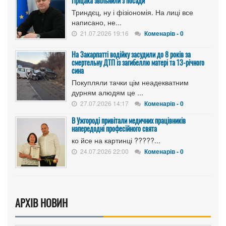
Пріцака звільнили з посади
Триндєц, ну і фізіономія. На лиці все
написано, не...
21.07.2026 19:16
Коменарів - 0
На Закарпатті водійку засудили до 8 років за
смертельну ДТП із загибеллю матері та 13-річного
сина
Покупляли тачки цім неадекватним
дурням алюдям це ...
27.07.2026 14:17
Коменарів - 0
В Ужгороді привітали медичних працівників
напередодні професійного свята
ко йсе на картинці ?????...
24.07.2026 22:00
Коменарів - 0
АРХІВ НОВИН