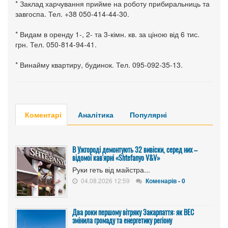
* Заклад харчування прийме на роботу прибиральниць та
завгоспа. Тел. +38 050-414-44-30.
* Видам в оренду 1-, 2- та 3-кімн. кв. за ціною від 6 тис.
грн. Тел. 050-814-94-41.
* Винайму квартиру, будинок. Тел. 095-092-35-13.
Коментарі
Аналітика
Популярні
В Ужгороді демонтують 32 вивіски, серед них –
відомої кав'ярні «Shtefanyo V&V»
Руки геть від майстра...
04.08.2026 12:59
Коменарів - 0
Два роки першому вітряку Закарпаття: як ВЕС
змінила громаду та енергетику регіону