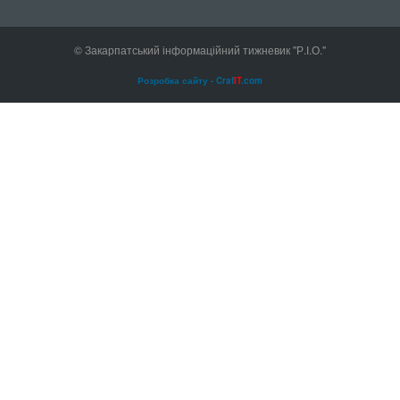
© Закарпатський інформаційний тижневик "Р.І.О."
Розробка сайту - Craf
IT
.com