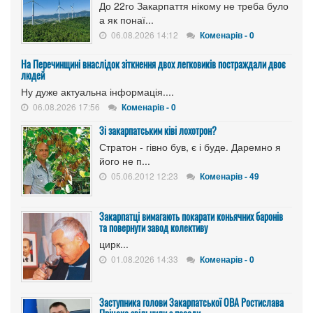
До 22го Закарпаття нікому не треба було
а як понаї...
06.08.2026 14:12
Коменарів - 0
На Перечинщині внаслідок зіткнення двох легковиків постраждали двоє
людей
Ну дуже актуальна інформація....
06.08.2026 17:56
Коменарів - 0
Зі закарпатським ківі лохотрон?
Стратон - гівно був, є і буде. Даремно я
його не п...
05.06.2012 12:23
Коменарів - 49
Закарпатці вимагають покарати коньячних баронів
та повернути завод колективу
цирк...
01.08.2026 14:33
Коменарів - 0
Заступника голови Закарпатської ОВА Ростислава