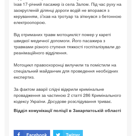
їхав 17-річний пасажир із села Залом. Під час руху на
заокругленій ділянці дороги водій не впорався з
керуванням, з’їхав на тротуар та зіткнувся з бетонною
електроопорою.
Від отриманих травм мотоцикліст помер у кареті
швидкої медичної допомоги. Його пасажира з
травмами різного ступеня тяжкості госпіталізували до
реанімаційного відділення.
Мотоцикл правоохоронці вилучили та помістили на
спеціальний майданчик для проведення необхідних
експертиз.
За фактом аварії слідчі відкрили кримінальне
провадження за частиною 2 статті 286 Кримінального
кодексу України. Досудове розслідування триває.
Відділ комунікації поліції в Закарпатській області
Facebook
Twitter