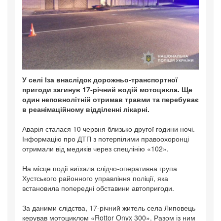
У селі Іза внаслідок дорожньо-транспортної
пригоди загинув 17-річний водій мотоцикла. Ще
один неповнолітній отримав травми та перебуває
в реанімаційному відділенні лікарні.
Аварія сталася 10 червня близько другої години ночі.
Інформацію про ДТП з потерпілими правоохоронці
отримали від медиків через спецлінію «102».
На місце події виїхала слідчо-оперативна група
Хустського районного управління поліції, яка
встановила попередні обставини автопригоди.
За даними слідства, 17-річний житель села Липовець
керував мотоциклом «Rottor Onyx 300». Разом із ним