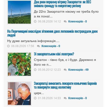
Два роки першому вітряку Закарпаття: як ВЕС
змінила громаду та енергетику регіону
До 22го Закарпаття нікому не треба було
а як понаї...
06.08.2026 14:12
Коменарів - 0
На Перечинщині внаслідок зіткнення двох легковиків постраждали двоє
людей
Ну дуже актуальна інформація....
06.08.2026 17:56
Коменарів - 0
Зі закарпатським ківі лохотрон?
Стратон - гівно був, є і буде. Даремно я
його не п...
05.06.2012 12:23
Коменарів - 49
Закарпатці вимагають покарати коньячних баронів
та повернути завод колективу
цирк...
01.08.2026 14:33
Коменарів - 0