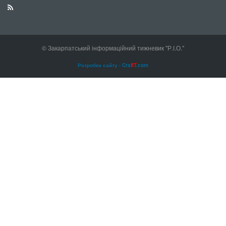
© Закарпатський інформаційний тижневик "Р.І.О."
Розробка сайту - Craf
IT
.com