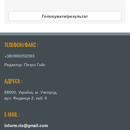
Голосувати/результат
ТЕЛЕФОН/ФАКС :
+380990052393
Редактор: Петро Гойс
АДРЕСА :
88000, УкраЇна, м. Ужгород,
вул. Фединця 2, каб. 6
E-MAIL :
inform.rio@gmail.com