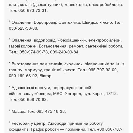
плит, котлів (двоконтурних), конвекторів, електробойлерів.
Тел. 050-673-73-31.
* Опалення. Водопровід. Сантехніка. Швидко. Якісно. Тел.
050-523-58-88.
* Опалення, водопровід, «безбашенки», електробойлери,
газові колонки. Встановлення, ремонт, сантехнічні роботи.
Тел.: 050-974-99-73, 099-240-09-84.
* Виготовлення пам’ятників, сходинок, підвіконників та ін. із
граніту, мармуру, гранітної крихти. Тел.: 095-707-92-09,
050-199-63-92, Віктор.
* Адвокатські послуги, перерахунок пенсій
військовослужбовцям, МВС. Ужгород, вул. Корзо, 13/12.
Тел. 050-658-70-82.
* Масаж. Тел. 095-475-18-38.
* Ресторан у центрі Ужгорода прийме на роботу
офіціантів. Графік роботи — позмінний. Тел. +38 050-707-