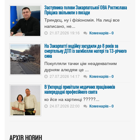
Заступника голови Закарпатської ОВА Ростислава
Пріцака звільнили з посади
Триндєц, ну і фізіономія. На лиці все
написано, не...
21.07.2026 19:16
Коменарів - 0
На Закарпатті водійку засудили до 8 років за
смертельну ДТП із загибеллю матері та 13-річного
сина
Покупляли тачки цім неадекватним
дурням алюдям це ...
27.07.2026 14:17
Коменарів - 0
В Ужгороді привітали медичних працівників
напередодні професійного свята
ко йсе на картинці ?????...
24.07.2026 22:00
Коменарів - 0
АРХІВ НОВИН