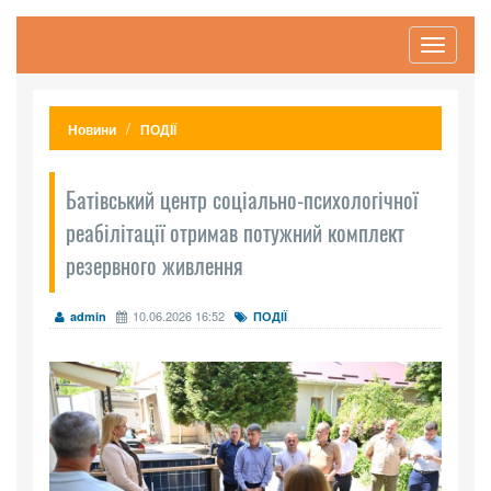
Toggle
navigati
Новини
ПОДІЇ
Батівський центр соціально-психологічної
реабілітації отримав потужний комплект
резервного живлення
10.06.2026 16:52
admin
ПОДІЇ