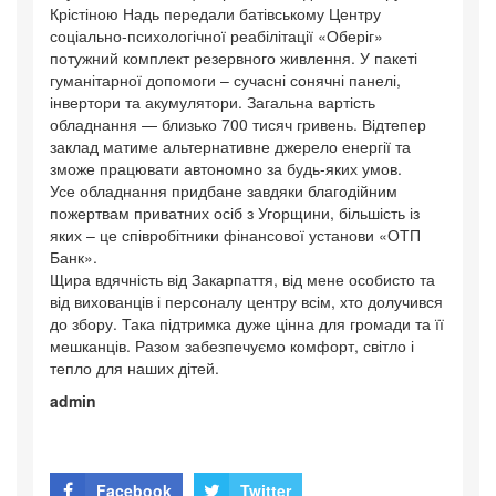
Крістіною Надь передали батівському Центру
соціально-психологічної реабілітації «Оберіг»
потужний комплект резервного живлення. У пакеті
гуманітарної допомоги – сучасні сонячні панелі,
інвертори та акумулятори. Загальна вартість
обладнання — близько 700 тисяч гривень. Відтепер
заклад матиме альтернативне джерело енергії та
зможе працювати автономно за будь-яких умов.
Усе обладнання придбане завдяки благодійним
пожертвам приватних осіб з Угорщини, більшість із
яких – це співробітники фінансової установи «ОТП
Банк».
Щира вдячність від Закарпаття, від мене особисто та
від вихованців і персоналу центру всім, хто долучився
до збору. Така підтримка дуже цінна для громади та її
мешканців. Разом забезпечуємо комфорт, світло і
тепло для наших дітей.
admin
Facebook
Twitter