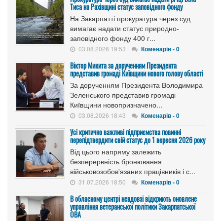
Тиса на Рахівщині статус заповідного фонду
На Закарпатті прокуратура через суд
вимагає надати статус природно-
заповідного фонду 400 г...
03.08.2026 19:53
Коменарів - 0
Віктор Микита за дорученням Президента
представив громаді Київщини нового голову області
За дорученням Президента Володимира
Зеленського представив громаді
Київщини новопризначено...
03.08.2026 18:43
Коменарів - 0
Усі критично важливі підприємства повинні
перепідтвердити свій статус до 1 вересня 2026 року
Від цього напряму залежить
безперервність бронювання
військовозобов'язаних працівників і с...
31.07.2026 18:50
Коменарів - 0
В обласному центрі невдовзі відкриють оновлене
управління ветеранської політики Закарпатської
ОВА