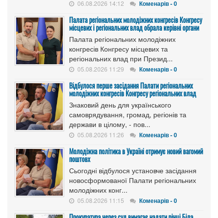
06.08.2026 14:12
Коменарів - 0
Палата регіональних молодіжних конгресів Конгресу
місцевих і регіональних влад обрала керівні органи
Палата регіональних молодіжних
конгресів Конгресу місцевих та
регіональних влад при Презид...
05.08.2026 11:29
Коменарів - 0
Відбулося перше засідання Палати регіональних
молодіжних конгресів Конгресу регіональних влад
Знаковий день для українського
самоврядування, громад, регіонів та
держави в цілому, - пов...
05.08.2026 11:26
Коменарів - 0
Молодіжна політика в Україні отримує новий вагомий
поштовх
Сьогодні відбулося установче засідання
новосформованої Палати регіональних
молодіжних конг...
05.08.2026 11:15
Коменарів - 0
Прокуратура через суд вимагає надати річці Біла