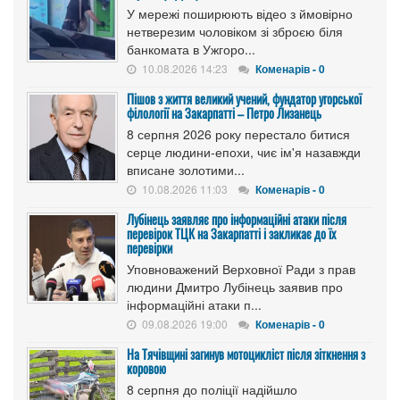
У мережі поширюють відео з ймовірно
нетверезим чоловіком зі зброєю біля
банкомата в Ужгоро...
10.08.2026 14:23
Коменарів - 0
Пішов з життя великий учений, фундатор угорської
філології на Закарпатті – Петро Лизанець
8 серпня 2026 року перестало битися
серце людини-епохи, чиє ім'я назавжди
вписане золотими...
10.08.2026 11:03
Коменарів - 0
Лубінець заявляє про інформаційні атаки після
перевірок ТЦК на Закарпатті і закликає до їх
перевірки
Уповноважений Верховної Ради з прав
людини Дмитро Лубінець заявив про
інформаційні атаки п...
09.08.2026 19:00
Коменарів - 0
На Тячівщині загинув мотоцикліст після зіткнення з
коровою
8 серпня до поліції надійшло