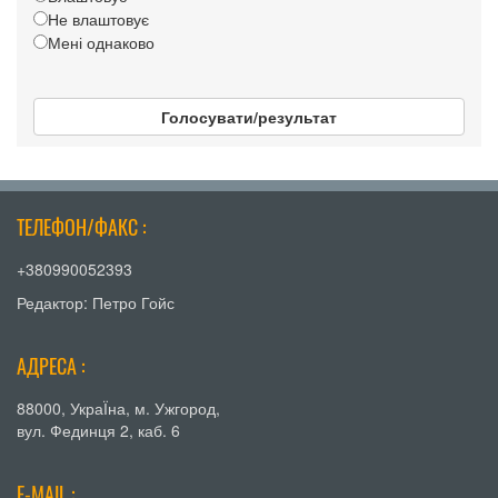
Не влаштовує
Мені однаково
Голосувати/результат
ТЕЛЕФОН/ФАКС :
+380990052393
Редактор: Петро Гойс
АДРЕСА :
88000, УкраЇна, м. Ужгород,
вул. Фединця 2, каб. 6
E-MAIL :