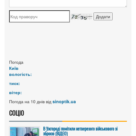
Погода
Київ
вологість:
тиск:
вітер:
Погода на 10 днів від
sinoptik.ua
СОЦІО
В Ужгороді помітили нетверезого військового зі
зброєю (ВІДЕО)