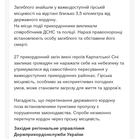
Загиблого знайшли у важкодоступній гірській
місцевості на відстані близько 3,5 кілометра від
державного кордону.
На місце події прикордонники викликали
співробітників ДСНС та поліції. Наразі правоохоронці
встановлюють особу загиблого та обставини його
смерті.
27 прикордонний загін імені героїв Карпатської Січі
закликає громадян не наражати себе на небезпеку та
утримуватися від самостійного пересування у
важкодоступних прикордонних районах. Гірська
місцевість, особливо за несприятливих погодних
умов, може становити загрозу для життя та здоров’я.
Нагадують, що перетинання державного кордону
поза встановленими пунктами пропуску є
порушенням законодавства. Спроби незаконно
перетнути кордон через гірську місцевість.
Західне регіональне управління
Держприкордонслужби України