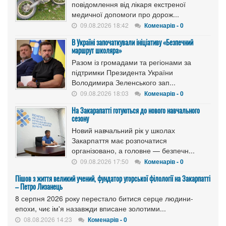
повідомлення від лікаря екстреної
медичної допомоги про дорож...
09.08.2026 18:42
Коменарів - 0
В Україні започаткували ініціативу «Безпечний
маршрут школяра»
Разом із громадами та регіонами за
підтримки Президента України
Володимира Зеленського зап...
09.08.2026 18:03
Коменарів - 0
На Закарапатті готуються до нового навчального
сезону
Новий навчальний рік у школах
Закарпаття має розпочатися
організовано, а головне — безпечн...
09.08.2026 17:50
Коменарів - 0
Пішов з життя великий учений, фундатор угорської філології на Закарпатті
– Петро Лизанець
8 серпня 2026 року перестало битися серце людини-
епохи, чиє ім'я назавжди вписане золотими...
08.08.2026 14:23
Коменарів - 0