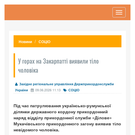
Toggle
navigati
Новини
СОЦІО
У горах на Закарпатті виявили тіло
чоловіка
Західне регіональне управління Держприкордонслужби
09.06.2026 11:13
України
СОЦІО
Під час патрулювання українсько-румунської
ділянки державного кордону прикордонний
наряд відділу прикордонної служби «Ділове»
Мукачівського прикордонного загону виявив тіло
невідомого чоловіка.