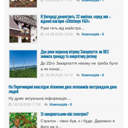
Коменарів - 1
В Ужгороді демонтують 32 вивіски, серед них –
відомої кав'ярні «Shtefanyo V&V»
Руки геть від майстра...
04.08.2026 12:59
Коменарів - 0
Два роки першому вітряку Закарпаття: як ВЕС
змінила громаду та енергетику регіону
До 22го Закарпаття нікому не треба було
а як понаї...
06.08.2026 14:12
Коменарів - 0
На Перечинщині внаслідок зіткнення двох легковиків постраждали двоє
людей
Ну дуже актуальна інформація....
06.08.2026 17:56
Коменарів - 0
Зі закарпатським ківі лохотрон?
Стратон - гівно був, є і буде. Даремно я
його не п...