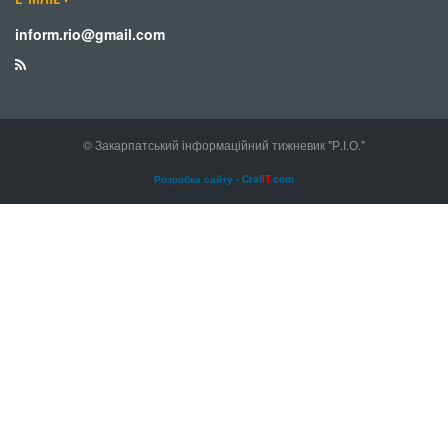
inform.rio@gmail.com
© Закарпатський інформаційний тижневик "Р.І.О."
Розробка сайту - Craf
IT
.com