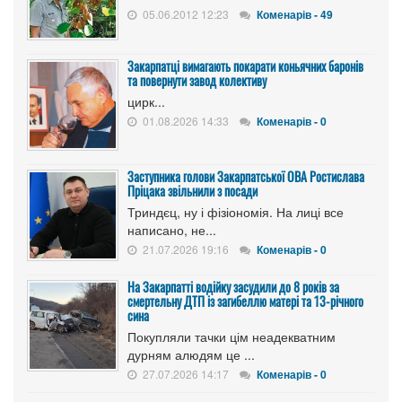
05.06.2012 12:23
Коменарів - 49
Закарпатці вимагають покарати коньячних баронів
та повернути завод колективу
цирк...
01.08.2026 14:33
Коменарів - 0
Заступника голови Закарпатської ОВА Ростислава
Пріцака звільнили з посади
Триндєц, ну і фізіономія. На лиці все
написано, не...
21.07.2026 19:16
Коменарів - 0
На Закарпатті водійку засудили до 8 років за
смертельну ДТП із загибеллю матері та 13-річного
сина
Покупляли тачки цім неадекватним
дурням алюдям це ...
27.07.2026 14:17
Коменарів - 0