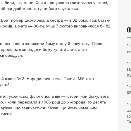
 любили, ніж мене. Хоч я працювала вчителькою у школі,
їй лагідній манері, і діти його слухалися.
. Брат помер школярем, а сестра — в 32 роки. Тож батьки
 років, а мати — 86-ти. Міші 7 лютого виповнилося би 82
О
ро них. І вони залишили йому стару й нову хату. Після
*
жгороді. Батьки радили йому купити авто, а він
ла
ії обійдуся.
*
По
0
ій школі № 2. Народилася в селі Ганичі. Мій тато
дітей.
* 
0
теті українську філологію, а він — історичний факультет.
. І коли переїхали в 1966 році до Ужгорода, то десять
* 
 нарікав, що задихається. Казав, що йому нема чим
За
 кисню.
гр
Те