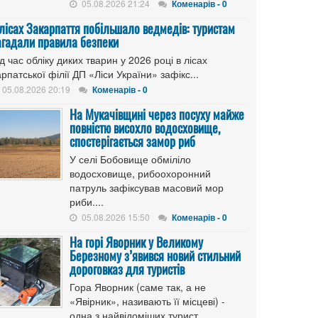
05.08.2026 21:24
Коменарів - 0
 лісах Закарпаття побільшало ведмедів: туристам
агадали правила безпеки
д час обліку диких тварин у 2026 році в лісах
рпатської філії ДП «Ліси України» зафікс...
05.08.2026 20:19
Коменарів - 0
На Мукачівщині через посуху майже
повністю висохло водосховище,
спостерігається замор риб
У селі Бобовище обміліло
водосховище, рибоохоронний
патруль зафіксував масовий мор
риби....
05.08.2026 15:50
Коменарів - 0
На горі Яворник у Великому
Березному з’явився новий стильний
дороговказ для туристів
Гора Яворник (саме так, а не
«Явірник», називають її місцеві) -
одна з найвідоміших турист...