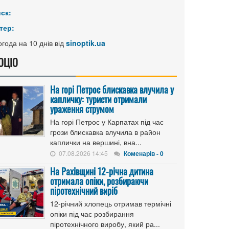
иск:
тер:
года на 10 днів від
sinoptik.ua
ОЦІО
На горі Петрос блискавка влучила у
капличку: туристи отримали
ураження струмом
На горі Петрос у Карпатах під час
грози блискавка влучила в район
каплички на вершині, вна...
07.08.2026 14:45
Коменарів - 0
На Рахівщині 12-річна дитина
отримала опіки, розбираючи
піротехнічний виріб
12-річний хлопець отримав термічні
опіки під час розбирання
піротехнічного виробу, який ра...