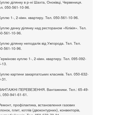
Куплю ділянку в р-ні Шахта, Оноківці, Червениця.
л. 050-561-10-96.
Куплю 1-, 2-кімн. квартиру. Тел. 050-561-10-96.
Куплю дачну ділянку над рестораном «Кілікія». Тел.
50-561-10-96.
Куплю ділянку неподалік від Ужгорода. Тел. Тел.
50-561-10-96.
Терміново куплю 1-, 2-кімн. квартиру. Тел. 095-092-
-13.
Куплю картини закарпатських класиків. Тел. 050-632-
-31.
 ВАНТАЖНІ ПЕРЕВЕЗЕННЯ. Вантажники. Тел.: 65-49-
, 050-941-61-61.
Ремонт, профілактика, встановлення газових
лонок, плит, котлів (двоконтурних), конвекторів,