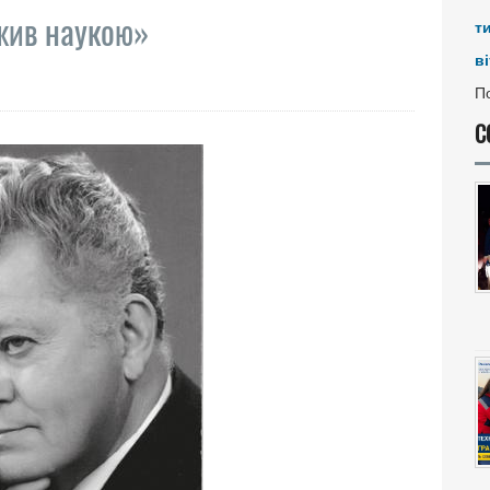
 жив наукою»
т
ві
По
С