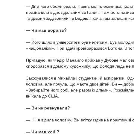
— Діти його обожнювали. Навіть мої племінники. Коли 
призначили відповідальним за Ганичі. Там його нази
то дзвони задзвонили і в Бедевлі, хоча там залишили
— Чи мав ворогів?
— Його шлях в університеті був нелегким. Був молод
«націоналізм». При здачі крові заразився Боткіна. З то
Пригадую, як Федір Манайло приїхав у Дубове малюв
сподобався відомому художнику, що Володя ледь не 
Закохувалися в Михайла і студентки, й аспірантки. О
чоловіка, але почула, що маєте двоє дітей. Ви — доб
«Забирайте його собі, але разом із дітьми». Розсміяла
виїхала до США.
— Ви не ревнували?
— Ні, я вірила чоловіку. Він влітку їздив на практику з
— Чи мав хобі?