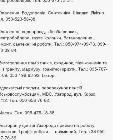
ектробойлерів. Тел. 050-673-73-31.
Опалення. Водопровід. Сантехніка. Швидко. Якісно.
л. 050-523-58-88.
 Опалення, водопровід, «безбашенки»,
ектробойлери, газові колонки. Встановлення,
монт, сантехнічні роботи. Тел.: 050-974-99-73, 099-
0-09-84.
Виготовлення пам’ятників, сходинок, підвіконників та
. із граніту, мармуру, гранітної крихти. Тел.: 095-707-
-09, 050-199-63-92, Віктор.
Адвокатські послуги, перерахунок пенсій
ійськовослужбовцям, МВС. Ужгород, вул. Корзо,
/12. Тел. 050-658-70-82.
Масаж. Тел. 095-475-18-38.
 Ресторан у центрі Ужгорода прийме на роботу
іціантів. Графік роботи — позмінний. Тел. +38 050-
7-76-36.