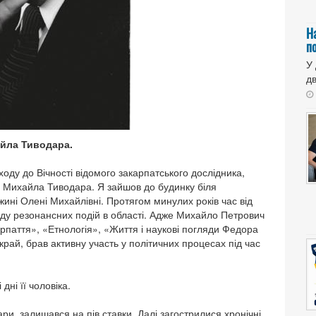
Н
п
У
дв
айла Тиводара.
ходу до Вічності відомого закарпатського дослідника,
 Михайла Тиводара. Я зайшов до будинку біля
жині Олені Михайлівні. Протягом минулих років час від
ду резонансних подій в області. Адже Михайло Петрович
рпаття», «Етнологія», «Життя і наукові погляди Федора
рай, брав активну участь у політичних процесах під час
ні її чоловіка.
ри, залишався на пів ставки. Далі загострилися хронічні