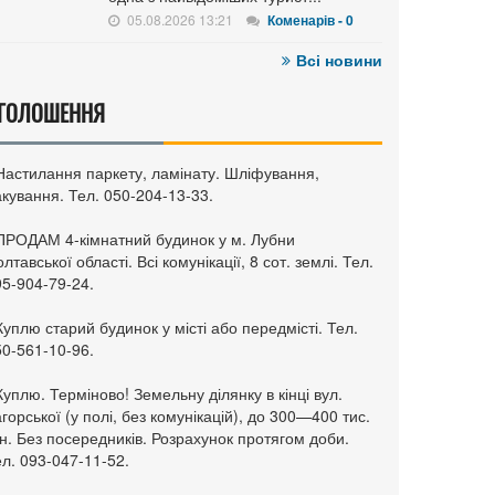
05.08.2026 13:21
Коменарів - 0
Всі новини
ГОЛОШЕННЯ
 Настилання паркету, ламінату. Шліфування,
кування. Тел. 050-204-13-33.
 ПРОДАМ 4-кімнатний будинок у м. Лубни
лтавської області. Всі комунікації, 8 сот. землі. Тел.
95-904-79-24.
Куплю старий будинок у місті або передмісті. Тел.
50-561-10-96.
Куплю. Терміново! Земельну ділянку в кінці вул.
горської (у полі, без комунікацій), до 300—400 тис.
н. Без посередників. Розрахунок протягом доби.
л. 093-047-11-52.