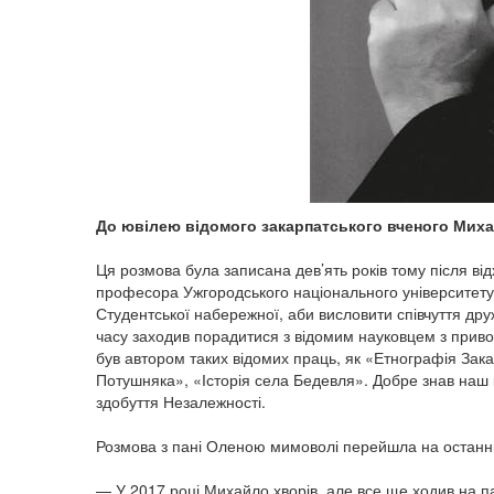
До ювілею відомого закарпатського вченого Мих
Ця розмова була записана дев’ять років тому після від
професора Ужгородського національного університету
Студентської набережної, аби висловити співчуття дру
часу заходив порадитися з відомим науковцем з приво
був автором таких відомих праць, як «Етнографія Зака
Потушняка», «Історія села Бедевля». Добре знав наш к
здобуття Незалежності.
Розмова з пані Оленою мимоволі перейшла на останні д
— У 2017 році Михайло хворів, але все ще ходив на па