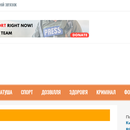
НІЙ ЗВ'ЯЗОК
РАТУША
СПОРТ
ДОЗВІЛЛЯ
ЗДОРОВ'Я
КРИМІНАЛ
ФО
П
К
в