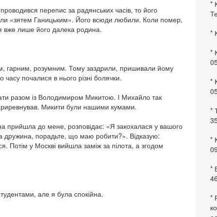
* 
проводився перепис за радянських часів, то його
Те
вали «зятем Ганицьким». Його всюди любили. Коли помер,
ся вже лише його далека родина.
* 
* 
0
им, гарним, розумним. Тому заздрили, пришивали йому
го часу почалися в нього різні болячки.
* 
0
ати разом із Володимиром Микитою. І Михайло так
приревнував. Микити були нашими кумами.
* 
35
дна прийшла до мене, розповідає: «Я закохалася у вашого
ра дружина, порадьте, що маю робити?». Відказую:
* 
ся. Потім у Москві вийшла заміж за пілота, а згодом
09
*
46
і студентами, але я була спокійна.
* 
ко