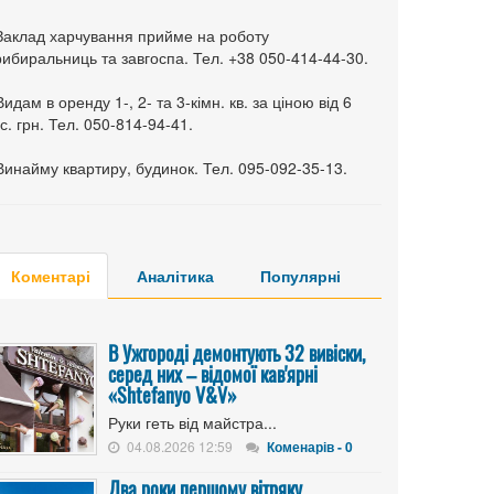
 Заклад харчування прийме на роботу
ибиральниць та завгоспа. Тел. +38 050-414-44-30.
Видам в оренду 1-, 2- та 3-кімн. кв. за ціною від 6
с. грн. Тел. 050-814-94-41.
Винайму квартиру, будинок. Тел. 095-092-35-13.
Коментарі
Аналітика
Популярні
В Ужгороді демонтують 32 вивіски,
серед них – відомої кав'ярні
«Shtefanyo V&V»
Руки геть від майстра...
04.08.2026 12:59
Коменарів - 0
Два роки першому вітряку