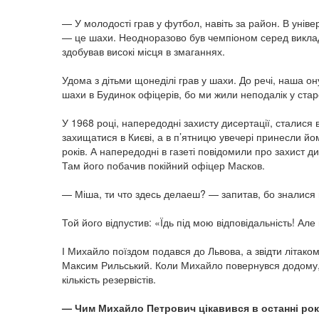
— У молодості грав у футбол, навіть за район. В уніве
— це шахи. Неодноразово був чемпіоном серед виклада
здобував високі місця в змаганнях.
Удома з дітьми щонеділі грав у шахи. До речі, наша о
шахи в Будинок офіцерів, бо ми жили неподалік у стар
У 1968 році, напередодні захисту дисертації, сталися в
захищатися в Києві, а в п’ятницю увечері принесли й
років. А напередодні в газеті повідомили про захист 
Там його побачив покійний офіцер Масков.
— Міша, ти что здесь делаеш? — запитав, бо зналися 
Той його відпустив: «Їдь під мою відповідальність! Ал
І Михайло поїздом подався до Львова, а звідти літако
Максим Рильський. Коли Михайло повернувся додому, 
кількість резервістів.
— Чим Михайло Петрович цікавився в останні ро