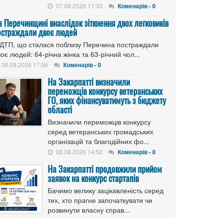
07.08.2026 11:35
Коменарів - 0
а Перечинщині внаслідок зіткнення двох легковиків
остраждали двоє людей
 ДТП, що сталася поблизу Перечина постраждали
оє людей: 64-річна жінка та 63-річний чол...
06.08.2026 17:56
Коменарів - 0
На Закарпатті визначили
переможців конкурсу ветеранських
ГО, яких фінансуватимуть з бюджету
області
Визначили переможців конкурсу
серед ветеранських громадських
організацій та благодійних фо...
06.08.2026 14:52
Коменарів - 0
На Закарпатті продовжили прийом
заявок на конкурс стартапів
Бачимо велику зацікавленість серед
тих, хто прагне започаткувати чи
розвинути власну справ...