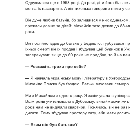
Одружилися ще в 1958 році. До речі, діти його більше
могла їх насварити. А він тихенько говорив з ними у сво
Він дуже любив батьків, бо залишився у них одинаком
прожили довше за дітей: Михайлів тато дожив до 88-ми
роки.
Він постійно їздив до батьків у Бедевлю, турбувався п
їхньої смерті він їх продав і збудував цей будинок в У
заперечував: якщо до 60 років не придбав, то й на пенс
— Розкажіть трохи про себе?
— Я навчала українську мову і літературу в Ужгородськ
Михайло Плиска був ґаздою. Батьки виховали семеро 
Ми з Михайлом з одного року. Я закінчувала в універси
Вісім років учителювали в Дубовому, винаймаючи житло
років нам не виділяли квартири. Тіснячись, він не раз
дихати. Тому збудував простору хату, аби мати досить
— Яким він був батьком?