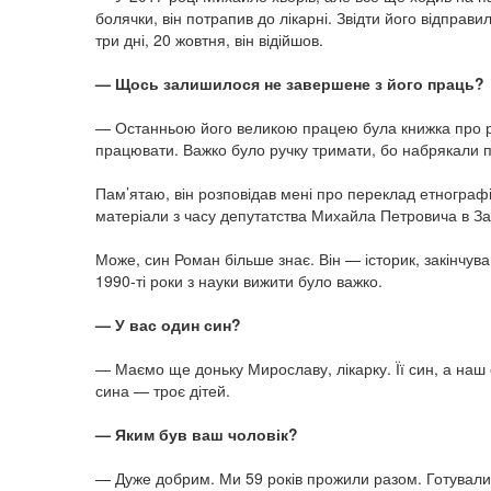
болячки, він потрапив до лікарні. Звідти його відправ
три дні, 20 жовтня, він відійшов.
— Щось залишилося не завершене з його праць?
— Останньою його великою працею була книжка про рі
працювати. Важко було ручку тримати, бо набрякали п
Пам’ятаю, він розповідав мені про переклад етнограф
матеріали з часу депутатства Михайла Петровича в Зак
Може, син Роман більше знає. Він — історик, закінчував
1990-ті роки з науки вижити було важко.
— У вас один син?
— Маємо ще доньку Мирославу, лікарку. Її син, а наш 
сина — троє дітей.
— Яким був ваш чоловік?
— Дуже добрим. Ми 59 років прожили разом. Готувалис