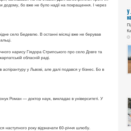
или додому, бо вже не було надії на покращення. І через
У
н
Пі
Ка
дне село Бедевлю. В останні місяці вже не берував
альці.
ічного нарису Гіядора Стрипського про село Довге та
арпатській обласній раді.
 аспірантуру у Львові, але далі подався у бізнес. Бо в
онук Роман — доктор наук, викладає в університеті. У
я наступного року відзначати 60-річчя шлюбу.