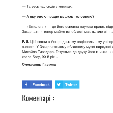
— Та весь час сидів у книжках.
— А яку свою працю вважав головною?
— «Етнологія» — це його основна наукова праця, підру
Закарпаття» тепер майже всі області мають, але він 
P. S.
Цієї весни в Ужгородському національному універ
вченого. У Закарпатському обласному музеї народної 
Михайла Тиводара. Готується до друку його книжка: «Із
хвала Богу, 90-й рік…
Олександр Гаврош
Facebook
Twitter
Коментарі :