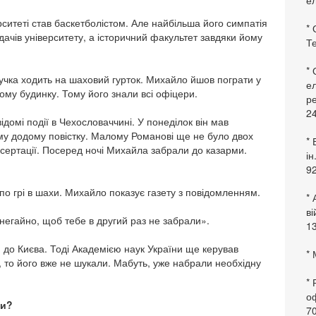
ел
рситеті став баскетболістом. Але найбільша його симпатія
* 
чів університету, а історичний факультет завдяки йому
Те
*
нучка ходить на шаховий гурток. Михайло йшов пограти у
ел
ому будинку. Тому його знали всі офіцери.
ре
24
ідомі події в Чехословаччині. У понеділок він мав
ому додому повістку. Малому Романові ще не було двох
* 
дисертації. Посеред ночі Михайла забрали до казарми.
ін
92
по грі в шахи. Михайло показує газету з повідомленням.
* 
в
е негайно, щоб тебе в другий раз не забрали».
13
м до Києва. Тоді Академією наук України ще керував
* 
то його вже не шукали. Мабуть, уже набрали необхідну
*
оф
ки?
70