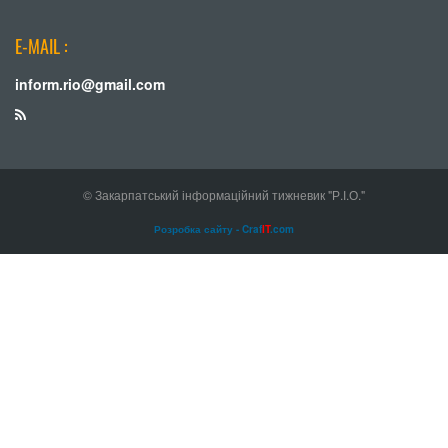
E-MAIL :
inform.rio@gmail.com
© Закарпатський інформаційний тижневик "Р.І.О."
Розробка сайту - Craf
IT
.com