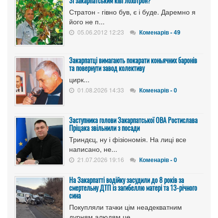
Зі закарпатським ківі лохотрон?
Стратон - гівно був, є і буде. Даремно я
його не п...
05.06.2012 12:23
Коменарів - 49
Закарпатці вимагають покарати коньячних баронів
та повернути завод колективу
цирк...
01.08.2026 14:33
Коменарів - 0
Заступника голови Закарпатської ОВА Ростислава
Пріцака звільнили з посади
Триндєц, ну і фізіономія. На лиці все
написано, не...
21.07.2026 19:16
Коменарів - 0
На Закарпатті водійку засудили до 8 років за
смертельну ДТП із загибеллю матері та 13-річного
сина
Покупляли тачки цім неадекватним
дурням алюдям це ...