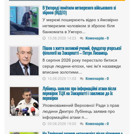
В Ужгороді помітили нетверезого військового зі
зброєю (ВІДЕО)
У мережі поширюють відео з ймовірно
нетверезим чоловіком зі зброєю біля
банкомата в Ужгоро...
10.08.2026 14:23
Коменарів - 0
Пішов з життя великий учений, фундатор угорської
філології на Закарпатті – Петро Лизанець
8 серпня 2026 року перестало битися
серце людини-епохи, чиє ім'я назавжди
вписане золотими...
10.08.2026 11:03
Коменарів - 0
Лубінець заявляє про інформаційні атаки після
перевірок ТЦК на Закарпатті і закликає до їх
перевірки
Уповноважений Верховної Ради з прав
людини Дмитро Лубінець заявив про
інформаційні атаки п...
09.08.2026 19:00
Коменарів - 0
На Тячівщині загинув мотоцикліст після зіткнення з