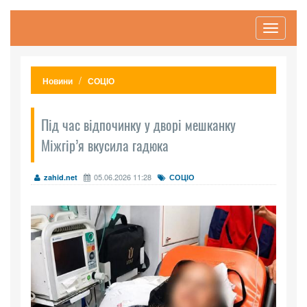
Toggle
navigati
Новини
СОЦІО
Під час відпочинку у дворі мешканку
Міжгір’я вкусила гадюка
05.06.2026 11:28
zahid.net
СОЦІО