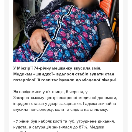
У Міжгір’ї 74-річну мешканку вкусила змія.
Медикам «швидкої» вдалося стабілізувати стан
потерпілої, її госпіталізували до місцевої лікарні.
Як повідомили у п’ятницю, 5 червня, у
Закарпатському центрі екстреної медичної допомоги,
інцидент стався у дворі закарпатки. Гадюка звичайна
вкусила пенсіонерку, коли та сиділа на стільчику.
«У жінки був набряк кисті та губ, утруднене дихання,
нудота, а сатурація знизилася до 87%. Медики