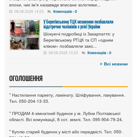
епохи, чиє ім'я назавжди вписане золотими...
08.08.2026 14:23
Коменарів - 0
У Берегівському ТЦК незаконно позбавляли
відстрочок чоловіків з усієї України
Шокуючі подробиці із Закарпаття: у
Берегівському РТЦК та СП «одним
кліком» позбавляли зако...
08.08.2026 13:23
Коменарів - 0
Всі новини
ОГОЛОШЕННЯ
* Настилання паркету, ламінату. Шліфування, лакування.
Тел. 050-204-13-33.
* ПРОДАМ 4-кімнатний будинок у м. Лубни Полтавської
області. Всі комунікації, 8 сот. землі. Тел. 095-904-79-24.
* Куплю старий будинок у місті або передмісті. Тел. 050-