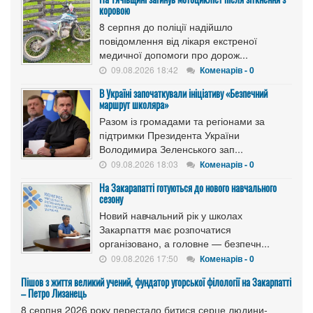
коровою
8 серпня до поліції надійшло
повідомлення від лікаря екстреної
медичної допомоги про дорож...
09.08.2026 18:42
Коменарів - 0
В Україні започаткували ініціативу «Безпечний
маршрут школяра»
Разом із громадами та регіонами за
підтримки Президента України
Володимира Зеленського зап...
09.08.2026 18:03
Коменарів - 0
На Закарапатті готуються до нового навчального
сезону
Новий навчальний рік у школах
Закарпаття має розпочатися
організовано, а головне — безпечн...
09.08.2026 17:50
Коменарів - 0
Пішов з життя великий учений, фундатор угорської філології на Закарпатті
– Петро Лизанець
8 серпня 2026 року перестало битися серце людини-