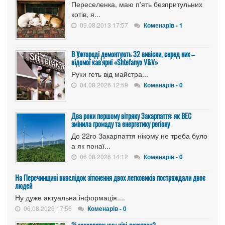
Переселенка, маю п'ять безпритульних
котів, я...
09.08.2013 17:57
Коменарів - 1
В Ужгороді демонтують 32 вивіски, серед них –
відомої кав'ярні «Shtefanyo V&V»
Руки геть від майстра...
04.08.2026 12:59
Коменарів - 0
Два роки першому вітряку Закарпаття: як ВЕС
змінила громаду та енергетику регіону
До 22го Закарпаття нікому не треба було
а як понаї...
06.08.2026 14:12
Коменарів - 0
На Перечинщині внаслідок зіткнення двох легковиків постраждали двоє
людей
Ну дуже актуальна інформація....
06.08.2026 17:56
Коменарів - 0