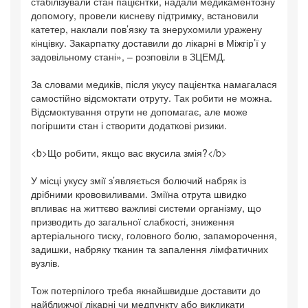
стабілізували стан пацієнтки, надали медикаментозну
допомогу, провели кисневу підтримку, встановили
катетер, наклали пов’язку та знерухомили уражену
кінцівку. Закарпатку доставили до лікарні в Міжгір’ї у
задовільному стані», – розповіли в ЗЦЕМД.
За словами медиків, після укусу пацієнтка намагалася
самостійно відсмоктати отруту. Так робити не можна.
Відсмоктування отрути не допомагає, але може
погіршити стан і створити додаткові ризики.
<b>Що робити, якщо вас вкусила змія?</b>
У місці укусу змії з’являється болючий набряк із
дрібними крововиливами. Зміїна отрута швидко
впливає на життєво важливі системи організму, що
призводить до загальної слабкості, зниження
артеріального тиску, головного болю, запаморочення,
задишки, набряку тканин та запалення лімфатичних
вузлів.
Тож потерпілого треба якнайшвидше доставити до
найближчої лікарні чи медпункту або викликати