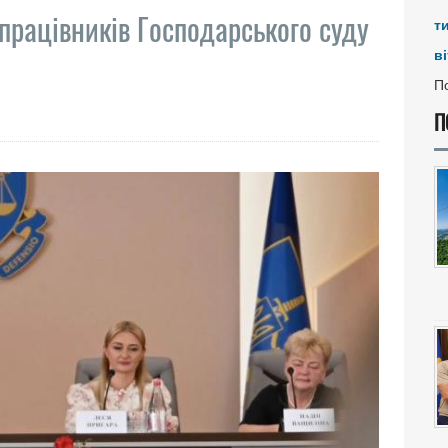
працівників Господарського суду
т
ві
По
П