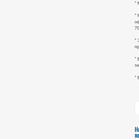
* 
*
оф
70
*
пр
* 
ти
* 
Н
п