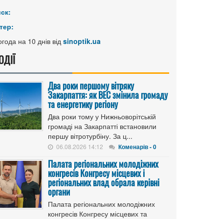
иск:
тер:
года на 10 днів від
sinoptik.ua
ОДІЇ
Два роки першому вітряку
Закарпаття: як ВЕС змінила громаду
та енергетику регіону
Два роки тому у Нижньоворітській
громаді на Закарпатті встановили
першу вітротурбіну. За ц...
06.08.2026 14:12
Коменарів - 0
Палата регіональних молодіжних
конгресів Конгресу місцевих і
регіональних влад обрала керівні
органи
Палата регіональних молодіжних
конгресів Конгресу місцевих та