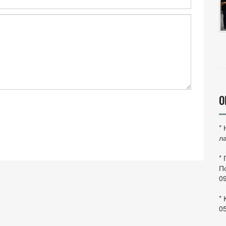
О
*
ла
*
По
0
* 
0