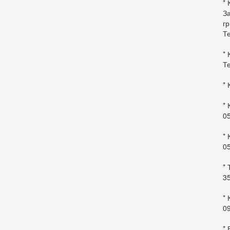
* 
За
гр
Те
* 
Те
* 
* 
0
* 
0
* 
35
* 
09
*