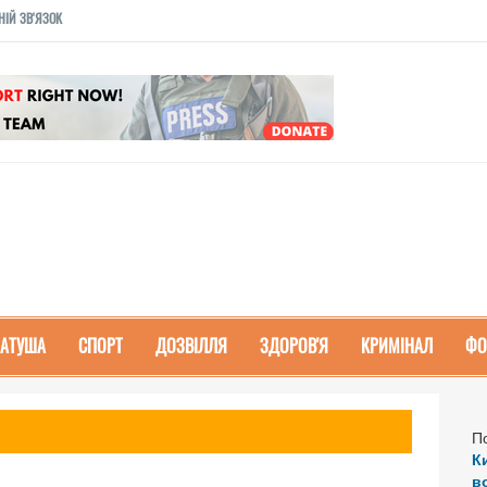
НІЙ ЗВ'ЯЗОК
РАТУША
СПОРТ
ДОЗВІЛЛЯ
ЗДОРОВ'Я
КРИМІНАЛ
ФО
П
К
в