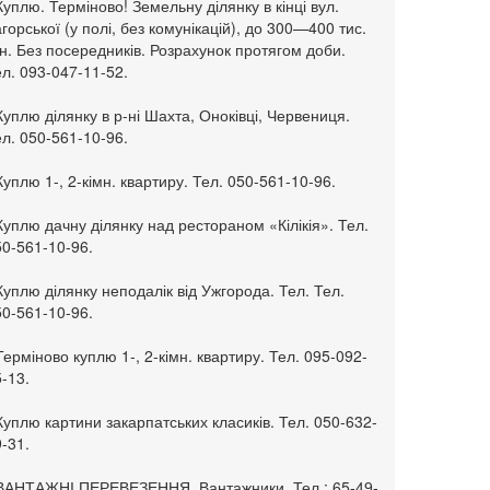
Куплю. Терміново! Земельну ділянку в кінці вул.
горської (у полі, без комунікацій), до 300—400 тис.
н. Без посередників. Розрахунок протягом доби.
л. 093-047-11-52.
Куплю ділянку в р-ні Шахта, Оноківці, Червениця.
л. 050-561-10-96.
Куплю 1-, 2-кімн. квартиру. Тел. 050-561-10-96.
Куплю дачну ділянку над рестораном «Кілікія». Тел.
50-561-10-96.
Куплю ділянку неподалік від Ужгорода. Тел. Тел.
50-561-10-96.
Терміново куплю 1-, 2-кімн. квартиру. Тел. 095-092-
-13.
Куплю картини закарпатських класиків. Тел. 050-632-
-31.
 ВАНТАЖНІ ПЕРЕВЕЗЕННЯ. Вантажники. Тел.: 65-49-