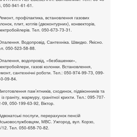
, 050-941-61-61.
Ремонт, профілактика, встановлення газових
лонок, плит, котлів (двоконтурних), конвекторів,
ектробойлерів. Тел. 050-673-73-31.
Опалення. Водопровід. Сантехніка. Швидко. Якісно.
л. 050-523-58-88.
 Опалення, водопровід, «безбашенки»,
ектробойлери, газові колонки. Встановлення,
монт, сантехнічні роботи. Тел.: 050-974-99-73, 099-
0-09-84.
Виготовлення пам’ятників, сходинок, підвіконників та
. із граніту, мармуру, гранітної крихти. Тел.: 095-707-
-09, 050-199-63-92, Віктор.
Адвокатські послуги, перерахунок пенсій
ійськовослужбовцям, МВС. Ужгород, вул. Корзо,
/12. Тел. 050-658-70-82.