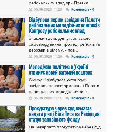
регіональних влад при Презид...
05.08.2026 11:29
Коменарів - 0
Відбулося перше засідання Палати
регіональних молодіжних конгресів
Конгресу регіональних влад
Знаковий день для українського
самоврядування, громад, регіонів та
держави в цілому, - пов...
05.08.2026 11:26
Коменарів - 0
Молодіжна політика в Україні
отримує новий вагомий поштовх
Сьогодні відбулося установче
засідання новосформованої Палати
регіональних молодіжних конг...
05.08.2026 11:15
Коменарів - 0
Прокуратура через суд вимагає
надати річці Біла Тиса на Рахівщині
статус заповідного фонду
На Закарпатті прокуратура через суд