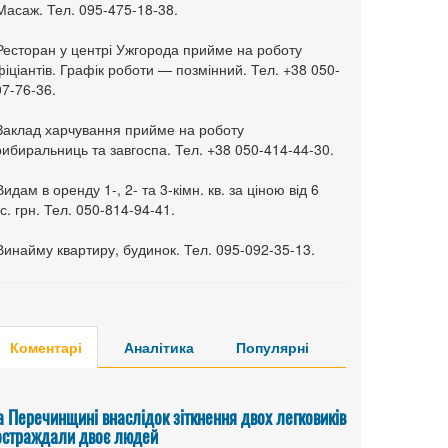
Масаж. Тел. 095-475-18-38.
 Ресторан у центрі Ужгорода прийме на роботу
іціантів. Графік роботи — позмінний. Тел. +38 050-
7-76-36.
 Заклад харчування прийме на роботу
ибиральниць та завгоспа. Тел. +38 050-414-44-30.
Видам в оренду 1-, 2- та 3-кімн. кв. за ціною від 6
с. грн. Тел. 050-814-94-41.
Винайму квартиру, будинок. Тел. 095-092-35-13.
Коментарі
Аналітика
Популярні
а Перечинщині внаслідок зіткнення двох легковиків
остраждали двоє людей