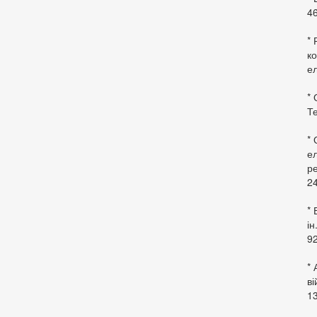
46
* 
ко
ел
* 
Те
*
ел
ре
24
* 
ін
92
* 
в
13