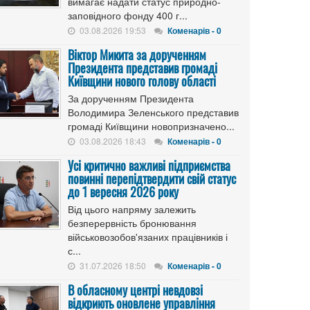
вимагає надати статус природно-
заповідного фонду 400 г...
03.08.2026 19:53
Коменарів - 0
Віктор Микита за дорученням
Президента представив громаді
Київщини нового голову області
За дорученням Президента
Володимира Зеленського представив
громаді Київщини новопризначено...
03.08.2026 18:43
Коменарів - 0
Усі критично важливі підприємства
повинні перепідтвердити свій статус
до 1 вересня 2026 року
Від цього напряму залежить
безперервність бронювання
військовозобов'язаних працівників і
с...
31.07.2026 18:50
Коменарів - 0
В обласному центрі невдовзі
відкриють оновлене управління