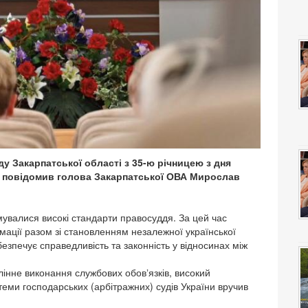
у Закарпатської області з 35-ю річницею з дня
 - повідомив голова Закарпатської ОВА Мирослав
мувалися високі стандарти правосуддя. За цей час
ації разом зі становленням незалежної української
безпечує справедливість та законність у відносинах між
лінне виконання службових обовʼязків, високий
теми господарських (арбітражних) судів України вручив