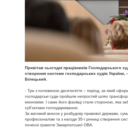
Привітав сьогодні працівників Господарського суд
створення системи господарських судів України,
Білецький.
- Три з половиною десятиліття – період, за який сфор
господарські суди пройшли непростий шлях трансформ
економіки. І саме його фахівці стали стороною, яка за
суб’єктами господарювання.
За вагомий внесок у розбудову правової держави, сум
професіоналізм та з нагоди 35-ї річниці створення сис
почесні грамоти Закарпатської ОВА.