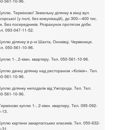
50-561-10-96.
Куплю. Терміново! Земельну ділянку в кінці вул.
горської (у полі, без комунікацій), до 300—400 тис.
н. Без посередників. Розрахунок протягом доби.
л. 093-047-11-52.
Куплю ділянку в р-ні Шахта, Оноківці, Червениця.
л. 050-561-10-96.
Куплю 1-, 2-кімн. квартиру. Тел. 050-561-10-96.
Куплю дачну ділянку над рестораном «Кілікія». Тел.
50-561-10-96.
Куплю ділянку неподалік від Ужгорода. Тел. Тел.
50-561-10-96.
Терміново куплю 1-, 2-кімн. квартиру. Тел. 095-092-
-13.
Куплю картини закарпатських класиків. Тел. 050-632-
-31.