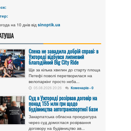
иск:
тер:
года на 10 днів від
sinoptik.ua
АТУША
Спека не завадила добрій справі: в
Ужгороді відбувся липневий
благодійний Big City Ride
Ще за кілька хвилин до старту площа
Петефі поволі перетворилася на
велопаркінг просто неба...
05.08.2026 20:26
Коменарів - 0
Cуд в Ужгороді розірвав договір на
понад 155 млн грн щодо
будівництва автотранспортної бази
Закарпатська обласна прокуратура
через суд домоглася розірвання
договору на будівництво ав...