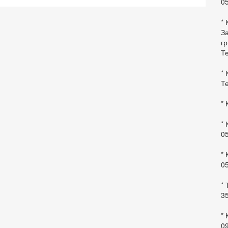
0
* 
За
гр
Те
* 
Те
* 
* 
0
* 
0
* 
35
* 
09