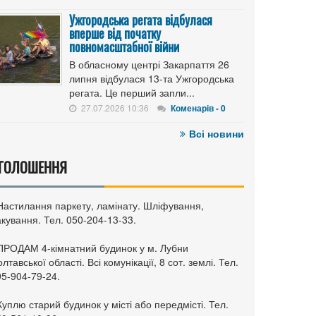
Ужгородська регата відбулася
вперше від початку
повномасштабної війни
В обласному центрі Закарпаття 26
липня відбулася 13-та Ужгородська
регата. Це перший запли...
27.07.2026 10:36
Коменарів - 0
Всі новини
ГОЛОШЕННЯ
 Настилання паркету, ламінату. Шліфування,
кування. Тел. 050-204-13-33.
 ПРОДАМ 4-кімнатний будинок у м. Лубни
лтавської області. Всі комунікації, 8 сот. землі. Тел.
95-904-79-24.
Куплю старий будинок у місті або передмісті. Тел.