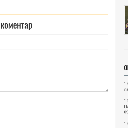
 коментар
О
*
ла
*
По
0
* 