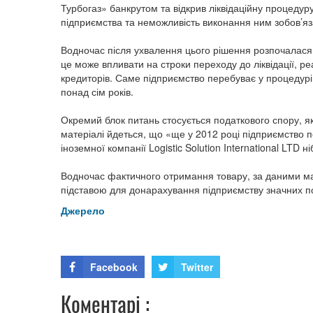
Турбогаз» банкрутом та відкрив ліквідаційну процедур
підприємства та неможливість виконання ним зобов’я
Водночас після ухвалення цього рішення розпочалася
це може впливати на строки переходу до ліквідації, 
кредиторів. Саме підприємство перебуває у процедурі
понад сім років.
Окремий блок питань стосується податкового спору, я
матеріалі йдеться, що «ще у 2012 році підприємство 
іноземної компанії Logistic Solution International LTD н
Водночас фактичного отримання товару, за даними мат
підставою для донарахування підприємству значних по
Джерело
Facebook
Twitter
Коментарі :