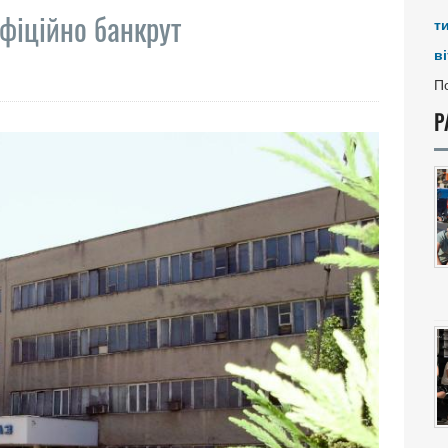
фіційно банкрут
т
ві
По
Р