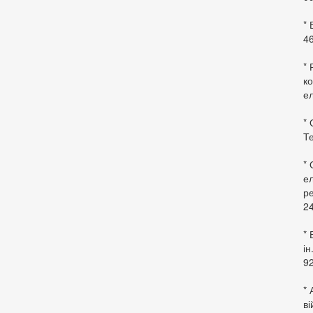
*
46
* 
ко
ел
* 
Те
*
ел
ре
24
* 
ін
92
* 
в