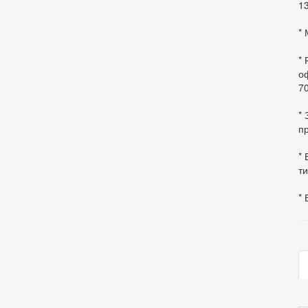
13
* 
*
оф
70
*
пр
* 
ти
* 