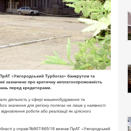
 ПрАТ «Ужгородський Турбогаз» банкрутом та
нні зазначено про критичну неплатоспроможність
зань перед кредиторами.
ало діяльність у сфері машинобудування та
ого значення для регіону полягає не лише у наявності
відновлення роботи або реалізації як цілісного
 області у справі №907/665/18 визнав ПрАТ «Ужгородський