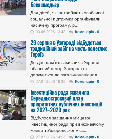
Бекашмедьєр
Для дітей, які потребують особливої
соціальної підтримки організували
насичену програму, р...
03.08.2026 13:48
Коменарів - 0
29 серпня в Ужгороді відбудеться
традиційний забіг на честь полеглих
Героїв
До Дня пам’яті захисників України
обласний центр Закарпаття
долучиться до загальнонаціонал...
27.07.2026 19:39
Коменарів - 0
Інвестиційна рада схвалила
Середньостроковий план
пріоритетних публічних інвестицій
на 2027–2029 рок
Відбулося засідання місцевої
інвестиційної ради при виконавчому
комітеті Ужгородської місь...
27.07.2026 14:25
Коменарів - 0