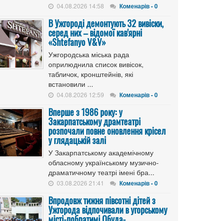
04.08.2026 14:58
Коменарів - 0
В Ужгороді демонтують 32 вивіски,
серед них – відомої кав'ярні
«Shtefanyo V&V»
Ужгородська міська рада
оприлюднила список вивісок,
табличок, кронштейнів, які
встановили ...
04.08.2026 12:59
Коменарів - 0
Вперше з 1986 року: у
Закарпатському драмтеатрі
розпочали повне оновлення крісел
у глядацькій залі
У Закарпатському академічному
обласному українському музично-
драматичному театрі імені бра...
03.08.2026 21:41
Коменарів - 0
Впродовж тижня півсотні дітей з
Ужгорода відпочивали в угорському
місті-побратимі Обуда-