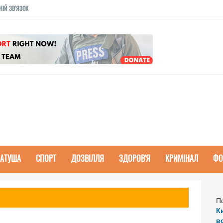
НІЙ ЗВ'ЯЗОК
РАТУША
СПОРТ
ДОЗВІЛЛЯ
ЗДОРОВ'Я
КРИМІНАЛ
ФО
П
К
в