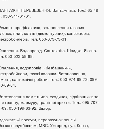
 ВАНТАЖНІ ПЕРЕВЕЗЕННЯ. Вантажники. Тел.: 65-49-
, 050-941-61-61.
Ремонт, профілактика, встановлення газових
лонок, плит, котлів (двоконтурних), конвекторів,
ектробойлерів. Тел. 050-673-73-31.
Опалення. Водопровід. Сантехніка. Швидко. Якісно.
л. 050-523-58-88.
 Опалення, водопровід, «безбашенки»,
ектробойлери, газові колонки. Встановлення,
монт, сантехнічні роботи. Тел.: 050-974-99-73, 099-
0-09-84.
Виготовлення пам’ятників, сходинок, підвіконників та
. із граніту, мармуру, гранітної крихти. Тел.: 095-707-
-09, 050-199-63-92, Віктор.
Адвокатські послуги, перерахунок пенсій
ійськовослужбовцям, МВС. Ужгород, вул. Корзо,