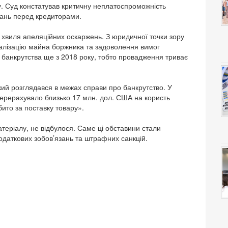
у. Суд констатував критичну неплатоспроможність
зань перед кредиторами.
 хвиля апеляційних оскаржень. З юридичної точки зору
реалізацію майна боржника та задоволення вимог
 банкрутства ще з 2018 року, тобто провадження триває
кий розглядався в межах справи про банкрутство. У
перерахувало близько 17 млн. дол. США на користь
ібито за поставку товару».
еріалу, не відбулося. Саме ці обставини стали
даткових зобов’язань та штрафних санкцій.