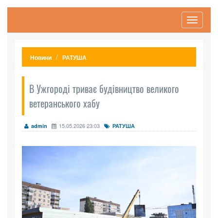
Toggle
navigati
Новини
РАТУША
В Ужгороді триває будівництво великого
ветеранського хабу
15.05.2026 23:03
admin
РАТУША