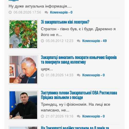
Ну дуже актуальна інформація....
06.08.2026 17:56
Коменарів - 0
Зі закарпатським ківі лохотрон?
Стратон - гівно був, є і буде. Даремно я
його не п...
05.06.2012 12:23
Коменарів - 49
Закарпатці вимагають покарати коньячних баронів
та повернути завод колективу
цирк...
01.08.2026 14:33
Коменарів - 0
Заступника голови Закарпатської ОВА Ростислава
Пріцака звільнили з посади
Триндєц, ну і фізіономія. На лиці все
написано, не...
21.07.2026 19:16
Коменарів - 0
На Закарпатті водійку засудили до 8 років за