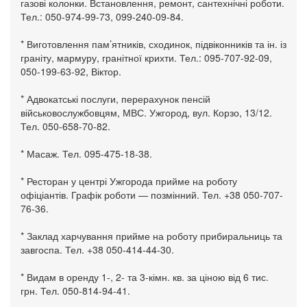
газові колонки. Встановлення, ремонт, сантехнічні роботи.
Тел.: 050-974-99-73, 099-240-09-84.
* Виготовлення пам’ятників, сходинок, підвіконників та ін. із
граніту, мармуру, гранітної крихти. Тел.: 095-707-92-09,
050-199-63-92, Віктор.
* Адвокатські послуги, перерахунок пенсій
військовослужбовцям, МВС. Ужгород, вул. Корзо, 13/12.
Тел. 050-658-70-82.
* Масаж. Тел. 095-475-18-38.
* Ресторан у центрі Ужгорода прийме на роботу
офіціантів. Графік роботи — позмінний. Тел. +38 050-707-
76-36.
* Заклад харчування прийме на роботу прибиральниць та
завгоспа. Тел. +38 050-414-44-30.
* Видам в оренду 1-, 2- та 3-кімн. кв. за ціною від 6 тис.
грн. Тел. 050-814-94-41.