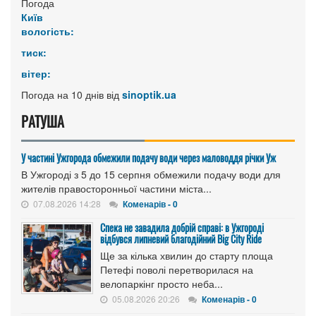
Погода
Київ
вологість:
тиск:
вітер:
Погода на 10 днів від
sinoptik.ua
РАТУША
У частині Ужгорода обмежили подачу води через маловоддя річки Уж
В Ужгороді з 5 до 15 серпня обмежили подачу води для
жителів правосторонньої частини міста...
07.08.2026 14:28
Коменарів - 0
Спека не завадила добрій справі: в Ужгороді
відбувся липневий благодійний Big City Ride
Ще за кілька хвилин до старту площа
Петефі поволі перетворилася на
велопаркінг просто неба...
05.08.2026 20:26
Коменарів - 0