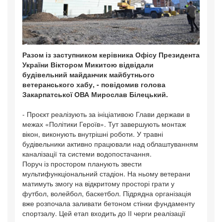
Разом із заступником керівника Офісу Президента
України Віктором Микитою відвідали
будівельний майданчик майбутнього
ветеранського хабу, - повідомив голова
Закарпатської ОВА Мирослав Білецький.
- Проєкт реалізують за ініціативою Глави держави в
межах «Політики Героїв». Тут завершують монтаж
вікон, виконують внутрішні роботи. У травні
будівельники активно працювали над облаштуванням
каналізації та системи водопостачання.
Поруч із простором планують звести
мультифункціональний стадіон. На ньому ветерани
матимуть змогу на відкритому просторі грати у
футбол, волейбол, баскетбол. Підрядна організація
вже розпочала заливати бетоном стінки фундаменту
спортзалу. Цей етап входить до ІІ черги реалізації