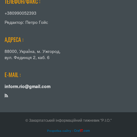
ТЕЛЕФОН/ФАКС :
+380990052393
Редактор: Петро Гойс
АДРЕСА :
88000, УкраЇна, м. Ужгород,
вул. Фединця 2, каб. 6
E-MAIL :
inform.rio@gmail.com
© Закарпатський інформаційний тижневик "Р.І.О."
Розробка сайту - Craf
IT
.com