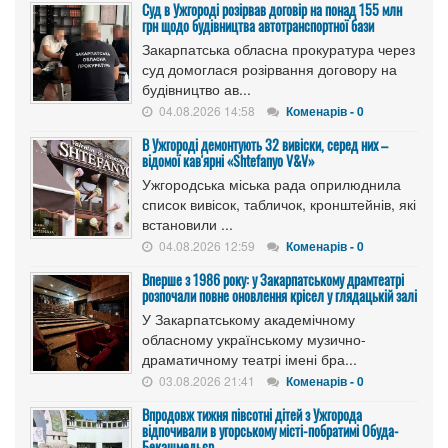
Cуд в Ужгороді розірвав договір на понад 155 млн
грн щодо будівництва автотранспортної бази
Закарпатська обласна прокуратура через
суд домоглася розірвання договору на
будівництво ав...
04.08.2026 14:58
Коменарів - 0
В Ужгороді демонтують 32 вивіски, серед них –
відомої кав'ярні «Shtefanyo V&V»
Ужгородська міська рада оприлюднила
список вивісок, табличок, кронштейнів, які
встановили ...
04.08.2026 12:59
Коменарів - 0
Вперше з 1986 року: у Закарпатському драмтеатрі
розпочали повне оновлення крісел у глядацькій залі
У Закарпатському академічному
обласному українському музично-
драматичному театрі імені бра...
03.08.2026 21:41
Коменарів - 0
Впродовж тижня півсотні дітей з Ужгорода
відпочивали в угорському місті-побратимі Обуда-
Бекашмедьєр