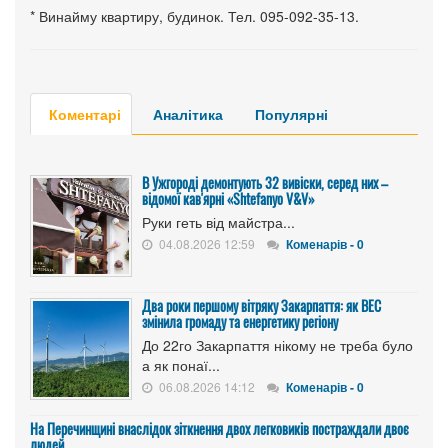
* Винайму квартиру, будинок. Тел. 095-092-35-13.
Коментарі
Аналітика
Популярні
В Ужгороді демонтують 32 вивіски, серед них –
відомої кав'ярні «Shtefanyo V&V»
Руки геть від майстра...
04.08.2026 12:59
Коменарів - 0
Два роки першому вітряку Закарпаття: як ВЕС
змінила громаду та енергетику регіону
До 22го Закарпаття нікому не треба було
а як понаї...
06.08.2026 14:12
Коменарів - 0
На Перечинщині внаслідок зіткнення двох легковиків постраждали двоє
людей