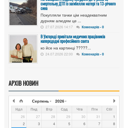
смертельну ДТП із загибеллю матері та 13-річного
сина
Покупляли тачки цім неадекватним
дурням алюдям це ...
27.07.2026 14:17
Коменарів - 0
В Ужгороді привітали медичних працівників
напередодні професійного свята
ко йсе на картинці ?????...
24.07.2026 22:00
Коменарів - 0
АРХІВ НОВИН
Серпень
2026
Ндл
Пнд
Втр
Срд
Чтв
Птн
Сбт
26
27
28
29
30
31
1
2
3
4
5
6
7
8