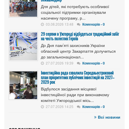
Для дітей, які потребують особливої
соціальної підтримки організували
насичену програму, р...
03.08.2026 13:48
Коменарів - 0
29 серпня в Ужгороді відбудеться традиційний забіг
на честь полеглих Героїв
До Дня пам’яті захисників України
обласний центр Закарпаття долучиться
до загальнонаціонал...
27.07.2026 19:39
Коменарів - 0
Інвестиційна рада схвалила Середньостроковий
план пріоритетних публічних інвестицій на 2027–
2029 рок
Відбулося засідання місцевої
інвестиційної ради при виконавчому
комітеті Ужгородської місь...
27.07.2026 14:25
Коменарів - 0
Всі новини