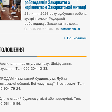
роботодавців Закарпаття з
керівництвом Закарпатської митниці
29 липня 2026 року відбулася робоча
зустріч голови Федерації
роботодавців Закарпаття з кер...
30.07.2026 13:36
Коменарів - 0
Всі новини
ГОЛОШЕННЯ
 Настилання паркету, ламінату. Шліфування,
кування. Тел. 050-204-13-33.
 ПРОДАМ 4-кімнатний будинок у м. Лубни
лтавської області. Всі комунікації, 8 сот. землі. Тел.
95-904-79-24.
Куплю старий будинок у місті або передмісті. Тел.
50-561-10-96.