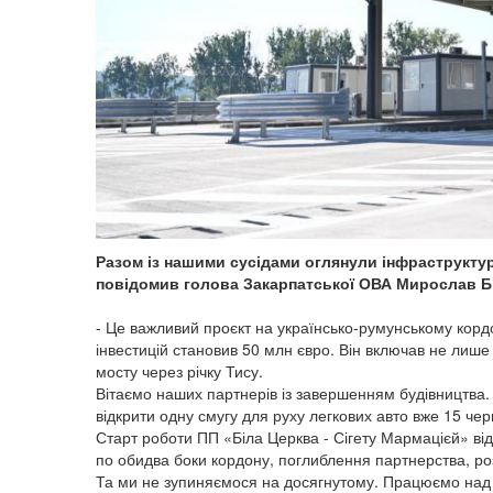
Разом із нашими сусідами оглянули інфраструктуру
повідомив голова Закарпатської ОВА Мирослав Б
- Це важливий проєкт на українсько-румунському кордо
інвестицій становив 50 млн євро. Він включав не лише
мосту через річку Тису.
Вітаємо наших партнерів із завершенням будівництва. 
відкрити одну смугу для руху легкових авто вже 15 черв
Старт роботи ПП «Біла Церква - Сігету Мармацієй» від
по обидва боки кордону, поглиблення партнерства, роз
Та ми не зупиняємося на досягнутому. Працюємо над с