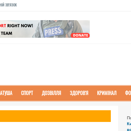
НІЙ ЗВ'ЯЗОК
РАТУША
СПОРТ
ДОЗВІЛЛЯ
ЗДОРОВ'Я
КРИМІНАЛ
ФО
П
К
в