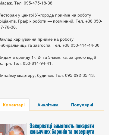
Масаж. Тел. 095-475-18-38.
 Ресторан у центрі Ужгорода прийме на роботу
іціантів. Графік роботи — позмінний. Тел. +38 050-
7-76-36.
 Заклад харчування прийме на роботу
ибиральниць та завгоспа. Тел. +38 050-414-44-30.
Видам в оренду 1-, 2- та 3-кімн. кв. за ціною від 6
с. грн. Тел. 050-814-94-41.
Винайму квартиру, будинок. Тел. 095-092-35-13.
Коментарі
Аналітика
Популярні
Закарпатці вимагають покарати
коньячних баронів та повернути