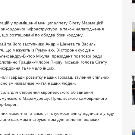
легацій у приміщенні муніципалітету Сігету Мармацієй
прикордонної інфраструктури, а також налагодження
, що розташовані по обидва боки кордону.
рай та його заступники Андрій Шекета та Василь
, що межують із Румунією. Зі сторони сусідів –
лександру-Віктор Мікула, президент повітової ради
лотвино Граціан-Флорін Пирву, міський голова Сігету
икордоння та чимало інших.
пліч заради розвитку наших громад, втілення спільних
якісно змінюватиме життя наших людей.
усиль для створення європейського обʼєднання
 румунського Марамурешу, Пряшівського самоврядного
ар-Берег.
них моментів та вимог, і готуємося влітку підписати угоду
стане вагомим інструментом для втілення великих
надійне та результативну співпрацю.