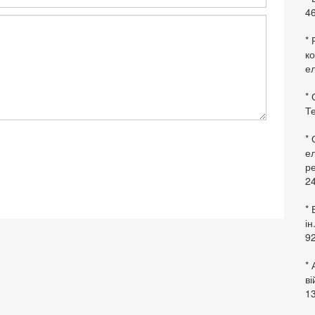
46
* 
ко
ел
* 
Те
*
ел
ре
24
* 
ін
92
* 
в
13