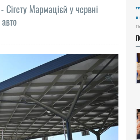
 - Сігету Мармацієй у червні
т
ві
 авто
По
П