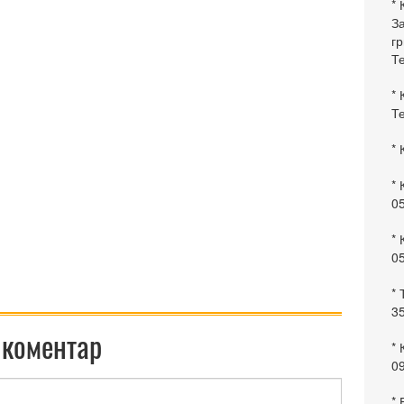
* 
За
гр
Те
* 
Те
* 
* 
0
* 
0
* 
35
 коментар
* 
09
*