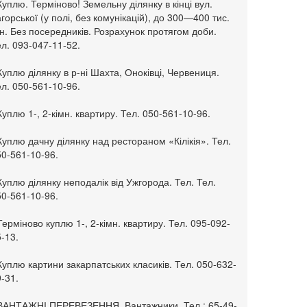
Куплю. Терміново! Земельну ділянку в кінці вул.
горської (у полі, без комунікацій), до 300—400 тис.
н. Без посередників. Розрахунок протягом доби.
л. 093-047-11-52.
Куплю ділянку в р-ні Шахта, Оноківці, Червениця.
л. 050-561-10-96.
Куплю 1-, 2-кімн. квартиру. Тел. 050-561-10-96.
Куплю дачну ділянку над рестораном «Кілікія». Тел.
50-561-10-96.
Куплю ділянку неподалік від Ужгорода. Тел. Тел.
50-561-10-96.
Терміново куплю 1-, 2-кімн. квартиру. Тел. 095-092-
-13.
Куплю картини закарпатських класиків. Тел. 050-632-
-31.
 ВАНТАЖНІ ПЕРЕВЕЗЕННЯ. Вантажники. Тел.: 65-49-