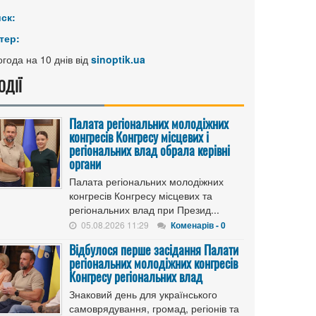
иск:
тер:
года на 10 днів від
sinoptik.ua
ОДІЇ
Палата регіональних молодіжних
конгресів Конгресу місцевих і
регіональних влад обрала керівні
органи
Палата регіональних молодіжних
конгресів Конгресу місцевих та
регіональних влад при Презид...
05.08.2026 11:29
Коменарів - 0
Відбулося перше засідання Палати
регіональних молодіжних конгресів
Конгресу регіональних влад
Знаковий день для українського
самоврядування, громад, регіонів та