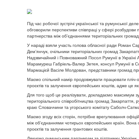
Під час робочої зустрічі української та румунської де
обговорили перспективи співпраці у сфері розбудови 
партнерства між обʼєднаннями територіальних громад
У нараді взяли участь голова обласної ради Роман Са
Демʼянчук, очільники територіальних громад Закарпаття
Надзвичайний і Повноважний Посол Румунії в Україні А
Марамуреш Габріель-Валер Зетея, консул Румунії в Со
Мармацієй Васіле Молдован, представники громад пр
Маємо спільний намір продовжувати працювати пліч-о-
проєктів та залучення європейських коштів, адже це 
Для того щоб це реалізувати, докладаємо максимум з
територіального співробітництва громад Закарпаття,
краю Словаччини та угорського комітату Саболч-Сатм
Маємо згоду всіх сторін, потрібне врегулювання офіцій
між обʼєднаннями чотирьох європейських країн. Вона 
проєктів та залучення грантових коштів.
Дякуємо румунським партнерам за підтримку України, 