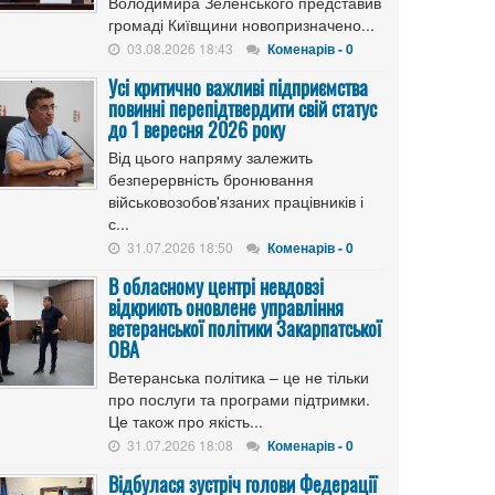
Володимира Зеленського представив
громаді Київщини новопризначено...
03.08.2026 18:43
Коменарів - 0
Усі критично важливі підприємства
повинні перепідтвердити свій статус
до 1 вересня 2026 року
Від цього напряму залежить
безперервність бронювання
військовозобов'язаних працівників і
с...
31.07.2026 18:50
Коменарів - 0
В обласному центрі невдовзі
відкриють оновлене управління
ветеранської політики Закарпатської
ОВА
Ветеранська політика – це не тільки
про послуги та програми підтримки.
Це також про якість...
31.07.2026 18:08
Коменарів - 0
Відбулася зустріч голови Федерації