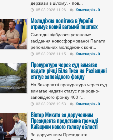
держави в цілому, - пов...
05.08.2026 11:26
Коменарів - 0
Молодіжна політика в Україні
отримує новий вагомий поштовх
Сьогодні відбулося установче
засідання новосформованої Палати
регіональних молодіжних конг...
05.08.2026 11:15
Коменарів - 0
Прокуратура через суд вимагає
надати річці Біла Тиса на Рахівщині
статус заповідного фонду
На Закарпатті прокуратура через суд
вимагає надати статус природно-
заповідного фонду 400 г...
03.08.2026 19:53
Коменарів - 0
Віктор Микита за дорученням
Президента представив громаді
Київщини нового голову області
За дорученням Президента