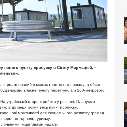
 нового пункту пропуску в Сігету Мармацієй, -
ілецький.
ні, реалізований в межах грантового проєкту, а обсяг
 будівництво власне пункту перетину, а й 268-метрового
На українській стороні роботи у розпалі. Плануємо
ня, а до кінця року - весь пункт пропуску.
криє нові можливості для економічного розвитку громад
ширення торгівлі, туризму.
пільними ініціативами надалі.