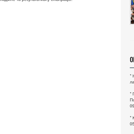
О
*
ла
*
По
0
* 
0