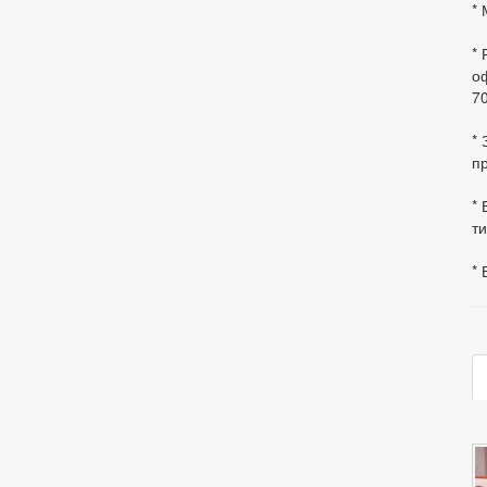
* 
*
оф
70
*
пр
* 
ти
* 