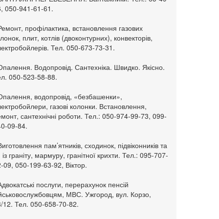
, 050-941-61-61.
Ремонт, профілактика, встановлення газових
лонок, плит, котлів (двоконтурних), конвекторів,
ектробойлерів. Тел. 050-673-73-31.
Опалення. Водопровід. Сантехніка. Швидко. Якісно.
л. 050-523-58-88.
 Опалення, водопровід, «безбашенки»,
ектробойлери, газові колонки. Встановлення,
монт, сантехнічні роботи. Тел.: 050-974-99-73, 099-
0-09-84.
Виготовлення пам’ятників, сходинок, підвіконників та
. із граніту, мармуру, гранітної крихти. Тел.: 095-707-
-09, 050-199-63-92, Віктор.
Адвокатські послуги, перерахунок пенсій
ійськовослужбовцям, МВС. Ужгород, вул. Корзо,
/12. Тел. 050-658-70-82.