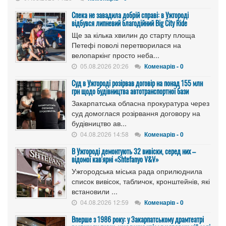
Спека не завадила добрій справі: в Ужгороді
відбувся липневий благодійний Big City Ride
Ще за кілька хвилин до старту площа
Петефі поволі перетворилася на
велопаркінг просто неба...
05.08.2026 20:26
Коменарів - 0
Cуд в Ужгороді розірвав договір на понад 155 млн
грн щодо будівництва автотранспортної бази
Закарпатська обласна прокуратура через
суд домоглася розірвання договору на
будівництво ав...
04.08.2026 14:58
Коменарів - 0
В Ужгороді демонтують 32 вивіски, серед них –
відомої кав'ярні «Shtefanyo V&V»
Ужгородська міська рада оприлюднила
список вивісок, табличок, кронштейнів, які
встановили ...
04.08.2026 12:59
Коменарів - 0
Вперше з 1986 року: у Закарпатському драмтеатрі