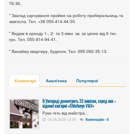
76-36.
* Заклад харчування прийме на роботу прибиральниць та
завгоспа. Тел. +38 050-414-44-30.
* Видам в оренду 1-, 2- та 3-кімн. кв. за ціною від 6 тис.
грн. Тел. 050-814-94-41.
* Винайму квартиру, будинок. Тел. 095-092-35-13.
Коментарі
Аналітика
Популярні
В Ужгороді демонтують 32 вивіски, серед них –
відомої кав'ярні «Shtefanyo V&V»
Руки геть від майстра...
04.08.2026 12:59
Коменарів - 0