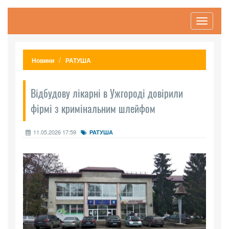
Toggle
navigati
Новини
РАТУША
Відбудову лікарні в Ужгороді довірили
фірмі з кримінальним шлейфом
11.05.2026 17:59
РАТУША