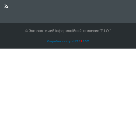
© Закарпатський інформаційний тижневик "Р.І.О."
Розробка сайту - Craf
IT
.com