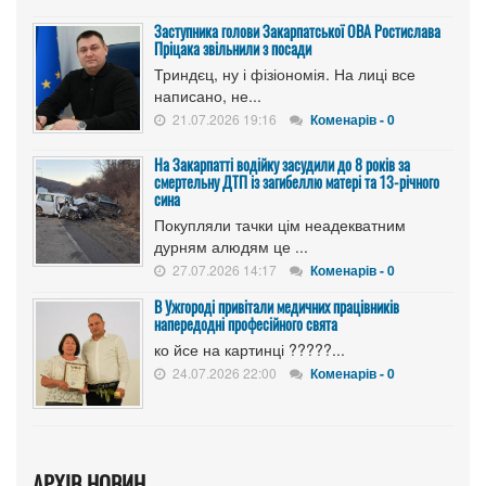
Заступника голови Закарпатської ОВА Ростислава
Пріцака звільнили з посади
Триндєц, ну і фізіономія. На лиці все
написано, не...
21.07.2026 19:16
Коменарів - 0
На Закарпатті водійку засудили до 8 років за
смертельну ДТП із загибеллю матері та 13-річного
сина
Покупляли тачки цім неадекватним
дурням алюдям це ...
27.07.2026 14:17
Коменарів - 0
В Ужгороді привітали медичних працівників
напередодні професійного свята
ко йсе на картинці ?????...
24.07.2026 22:00
Коменарів - 0
АРХІВ НОВИН