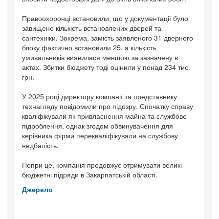
Правоохоронці встановили, що у документації було
завищено кількість встановлених дверей та
сантехніки. Зокрема, замість заявленого 31 дверного
блоку фактично встановили 25, а кількість
умивальників виявилася меншою за зазначену в
актах. Збитки бюджету тоді оцінили у понад 234 тис.
грн.
У 2025 році директору компанії та представнику
технагляду повідомили про підозру. Спочатку справу
кваліфікували як привласнення майна та службове
підроблення, однак згодом обвинувачення для
керівника фірми перекваліфікували на службову
недбалість.
Попри це, компанія продовжує отримувати великі
бюджетні підряди в Закарпатській області.
Джерело