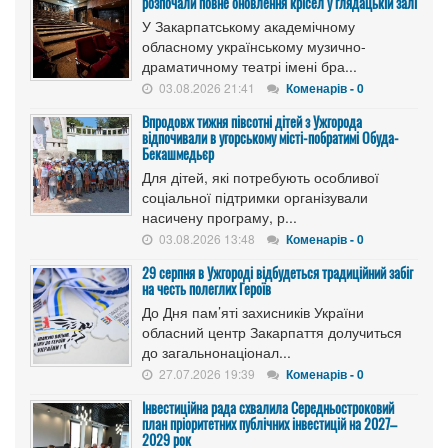
розпочали повне оновлення крісел у глядацькій залі
У Закарпатському академічному
обласному українському музично-
драматичному театрі імені бра...
03.08.2026 21:41
Коменарів - 0
Впродовж тижня півсотні дітей з Ужгорода
відпочивали в угорському місті-побратимі Обуда-
Бекашмедьєр
Для дітей, які потребують особливої
соціальної підтримки організували
насичену програму, р...
03.08.2026 13:48
Коменарів - 0
29 серпня в Ужгороді відбудеться традиційний забіг
на честь полеглих Героїв
До Дня пам’яті захисників України
обласний центр Закарпаття долучиться
до загальнонаціонал...
27.07.2026 19:39
Коменарів - 0
Інвестиційна рада схвалила Середньостроковий
план пріоритетних публічних інвестицій на 2027–
2029 рок