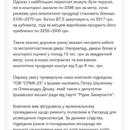
Однією з найбільших переплат можуть бути поручні,
які в кошторисі заклали по 3398 грн за метр, хоча
ринкова ціна аналогічної продукції становить близько
2100–2370 грн. Бетон В7,5 закуповують по 5317 грн
за кубометр, тоді як місцеві виробники продають його
приблизно по 3250–3300 грн.
Також значно дорожче ринку вказані негорючі кабелі
та металопластикові двері. Наприклад, дверні блоки в
кошторисі оцінені у понад 13 тис. грн за квадратний
метр, хоча в інших контрактах та магазинах
аналогічна продукція коштує від 5 до 8 тис. грн.
Окрему увагу привернула сама компанія-підрядник.
ТОВ "СПМК-23" з Іршави належить Петру Шаленику
та Олександру Дешку, який також є депутатом
Іршавської міської ради від партії "Рідне Закарпаття".
Компанія вже фігурувала у кримінальному
провадженні щодо ремонту поліклініки в Ужгороді для
розміщення переселенців. За даними слідства,
підрядник разом із посадовцями міськради міг
вносити недостовірні дані до актів виконаних робіт.