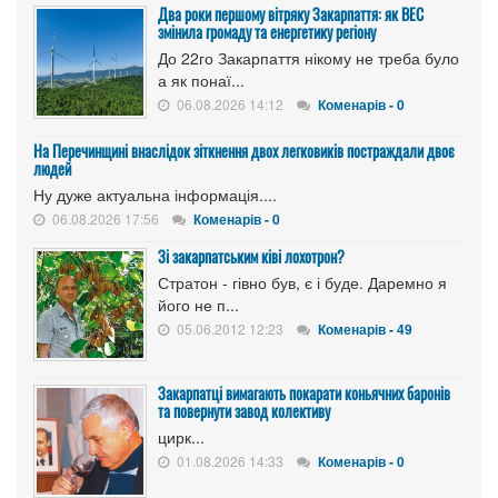
Два роки першому вітряку Закарпаття: як ВЕС
змінила громаду та енергетику регіону
До 22го Закарпаття нікому не треба було
а як понаї...
06.08.2026 14:12
Коменарів - 0
На Перечинщині внаслідок зіткнення двох легковиків постраждали двоє
людей
Ну дуже актуальна інформація....
06.08.2026 17:56
Коменарів - 0
Зі закарпатським ківі лохотрон?
Стратон - гівно був, є і буде. Даремно я
його не п...
05.06.2012 12:23
Коменарів - 49
Закарпатці вимагають покарати коньячних баронів
та повернути завод колективу
цирк...
01.08.2026 14:33
Коменарів - 0