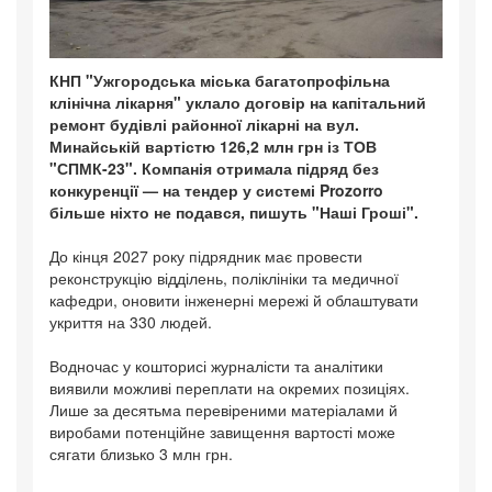
КНП "Ужгородська міська багатопрофільна
клінічна лікарня" уклало договір на капітальний
ремонт будівлі районної лікарні на вул.
Минайській вартістю 126,2 млн грн із ТОВ
"СПМК-23". Компанія отримала підряд без
конкуренції — на тендер у системі Prozorro
більше ніхто не подався, пишуть "Наші Гроші".
До кінця 2027 року підрядник має провести
реконструкцію відділень, поліклініки та медичної
кафедри, оновити інженерні мережі й облаштувати
укриття на 330 людей.
Водночас у кошторисі журналісти та аналітики
виявили можливі переплати на окремих позиціях.
Лише за десятьма перевіреними матеріалами й
виробами потенційне завищення вартості може
сягати близько 3 млн грн.