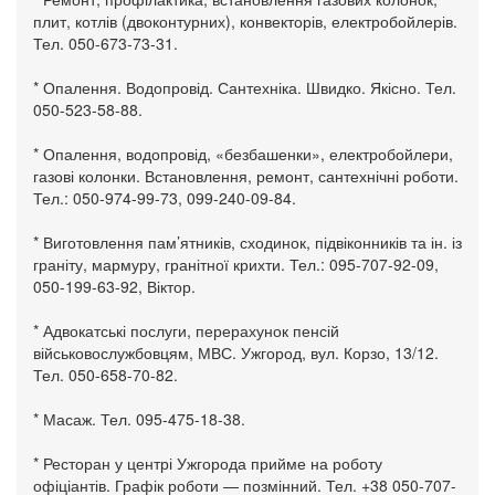
плит, котлів (двоконтурних), конвекторів, електробойлерів.
Тел. 050-673-73-31.
* Опалення. Водопровід. Сантехніка. Швидко. Якісно. Тел.
050-523-58-88.
* Опалення, водопровід, «безбашенки», електробойлери,
газові колонки. Встановлення, ремонт, сантехнічні роботи.
Тел.: 050-974-99-73, 099-240-09-84.
* Виготовлення пам’ятників, сходинок, підвіконників та ін. із
граніту, мармуру, гранітної крихти. Тел.: 095-707-92-09,
050-199-63-92, Віктор.
* Адвокатські послуги, перерахунок пенсій
військовослужбовцям, МВС. Ужгород, вул. Корзо, 13/12.
Тел. 050-658-70-82.
* Масаж. Тел. 095-475-18-38.
* Ресторан у центрі Ужгорода прийме на роботу
офіціантів. Графік роботи — позмінний. Тел. +38 050-707-