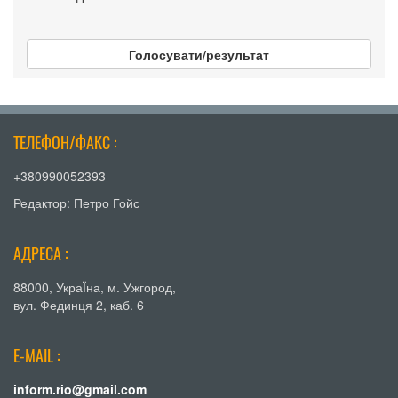
Голосувати/результат
ТЕЛЕФОН/ФАКС :
+380990052393
Редактор: Петро Гойс
АДРЕСА :
88000, УкраЇна, м. Ужгород,
вул. Фединця 2, каб. 6
E-MAIL :
inform.rio@gmail.com