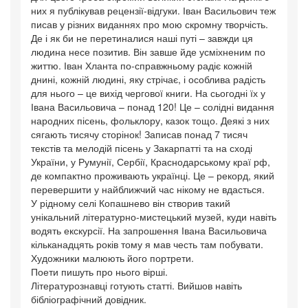
них я публікував рецензії-відгуки. Іван Васильович теж
писав у різних виданнях про мою скромну творчість.
Де і як би не перетиналися наші путі – завжди ця
людина несе позитив. Він завше йде усміхненим по
життю. Іван Хланта по-справжньому радіє кожній
днині, кожній людині, яку стрічає, і особлива радість
для нього – це вихід чергової книги. На сьогодні їх у
Івана Васильовича – понад 120! Це – солідні видання
народних пісень, фольклору, казок тощо. Деякі з них
сягають тисячу сторінок! Записав понад 7 тисяч
текстів та мелодій пісень у Закарпатті та на сході
України, у Румунії, Сербії, Краснодарському краї рф,
де компактно проживають українці. Це – рекорд, який
перевершити у найближчий час нікому не вдасться.
У рідному селі Копашнево він створив такий
унікальний літературно-мистецький музей, куди навіть
водять екскурсії. На запрошення Івана Васильовича
кільканадцять років тому я мав честь там побувати.
Художники малюють його портрети.
Поети пишуть про нього вірші.
Літературознавці готують статті. Вийшов навіть
бібліографічний довідник.