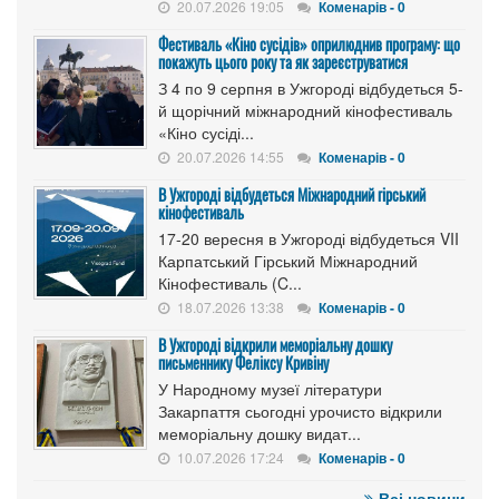
20.07.2026 19:05
Коменарів - 0
Фестиваль «Кіно сусідів» оприлюднив програму: що
покажуть цього року та як зареєструватися
З 4 по 9 серпня в Ужгороді відбудеться 5-
й щорічний міжнародний кінофестиваль
«Кіно сусіді...
20.07.2026 14:55
Коменарів - 0
В Ужгороді відбудеться Міжнародний гірський
кінофестиваль
17-20 вересня в Ужгороді відбудеться VII
Карпатський Гірський Міжнародний
Кінофестиваль (C...
18.07.2026 13:38
Коменарів - 0
В Ужгороді відкрили меморіальну дошку
письменнику Феліксу Кривіну
У Народному музеї літератури
Закарпаття сьогодні урочисто відкрили
меморіальну дошку видат...
10.07.2026 17:24
Коменарів - 0
Всі новини