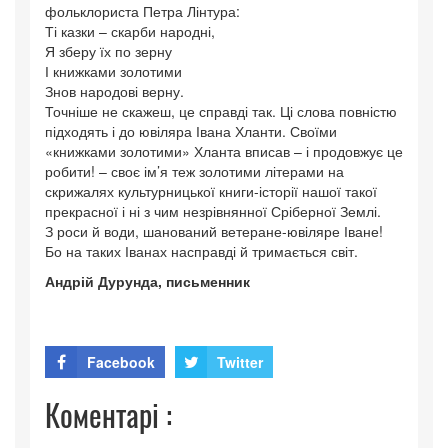
фольклориста Петра Лінтура:
Ті казки – скарби народні,
Я зберу їх по зерну
І книжками золотими
Знов народові верну.
Точніше не скажеш, це справді так. Ці слова повністю
підходять і до ювіляра Івана Хланти. Своїми
«книжками золотими» Хланта вписав – і продовжує це
робити! – своє ім’я теж золотими літерами на
скрижалях культурницької книги-історії нашої такої
прекрасної і ні з чим незрівнянної Сріберної Землі.
З роси й води, шанований ветеране-ювіляре Іване!
Бо на таких Іванах насправді й тримається світ.
Андрій Дурунда, письменник
Facebook
Twitter
Коментарі :