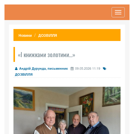
Toggle
navigati
Новини
ДОЗВІЛЛЯ
«І книжками золотими…»
09.05.2026 11:19
Андрій Дурунда, письменник
ДОЗВІЛЛЯ