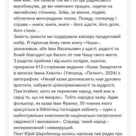
виробництва, де він невтомно працює, сидячи на
звичайному стільчику. Зліва, за вікном, лоджія,
обплетена виноградною лозою. Позаду, попереду і
справа – книги, книги, книги – його щастя, його доля,
його стихія…
Замість грамоти ми подарували ювіляру продуктовий
набір. Я підписав йому свою книгу «Чаша»,
зазначивши, аби Іван Васильович у щасті, радості та
Божій благодаті ще багато літ пив Чашу свого життя.
З радістю прийняв і від нього солідне, ошатне,
прекрасне 613-сторінкове видання «Казки Закарпаття
в записах Івана Хланти» (Ужгород, «Патент», 2024) з
автографом: «Нехай казки допомагають нам духовно
зростати, набувати цілеспрямованості та мудрості.
Пам’ятаймо: ніхто не переможе народ, який має в
серці те, що не вмирає». Тобто народну казку. Адже
фольклор, як казав Іван Франко, 50-томник якого
красується в бібліотеці господаря кабінету – один з
найпотужніших компонентів національно-патріотичної
свідомості і виховання». Справді, такий народ –
непереможний і невмирущий.
Поет Юрій Шкробинець колись написав такі рядки про