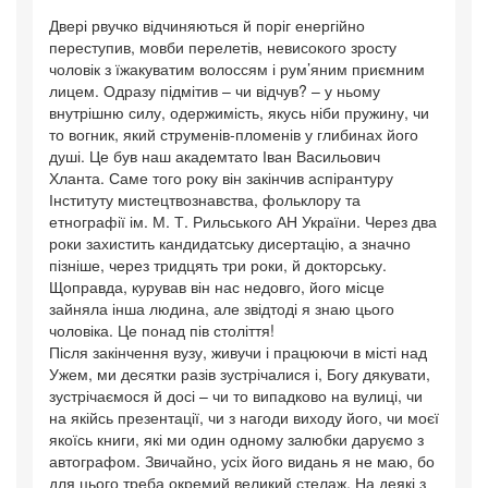
Двері рвучко відчиняються й поріг енергійно
переступив, мовби перелетів, невисокого зросту
чоловік з їжакуватим волоссям і рум’яним приємним
лицем. Одразу підмітив – чи відчув? – у ньому
внутрішню силу, одержимість, якусь ніби пружину, чи
то вогник, який струменів-пломенів у глибинах його
душі. Це був наш академтато Іван Васильович
Хланта. Саме того року він закінчив аспірантуру
Інституту мистецтвознавства, фольклору та
етнографії ім. М. Т. Рильського АН України. Через два
роки захистить кандидатську дисертацію, а значно
пізніше, через тридцять три роки, й докторську.
Щоправда, курував він нас недовго, його місце
зайняла інша людина, але звідтоді я знаю цього
чоловіка. Це понад пів століття!
Після закінчення вузу, живучи і працюючи в місті над
Ужем, ми десятки разів зустрічалися і, Богу дякувати,
зустрічаємося й досі – чи то випадково на вулиці, чи
на якійсь презентації, чи з нагоди виходу його, чи моєї
якоїсь книги, які ми один одному залюбки даруємо з
автографом. Звичайно, усіх його видань я не маю, бо
для цього треба окремий великий стелаж. На деякі з