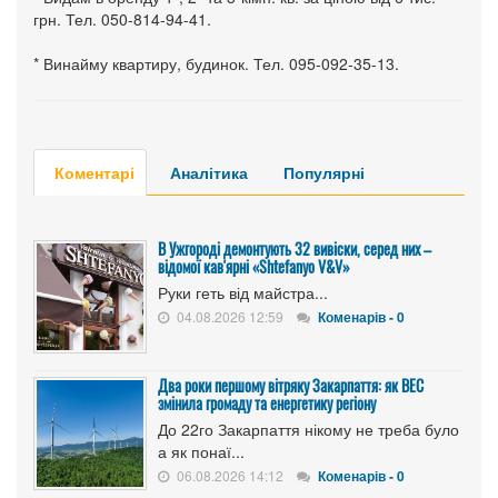
грн. Тел. 050-814-94-41.
* Винайму квартиру, будинок. Тел. 095-092-35-13.
Коментарі
Аналітика
Популярні
В Ужгороді демонтують 32 вивіски, серед них –
відомої кав'ярні «Shtefanyo V&V»
Руки геть від майстра...
04.08.2026 12:59
Коменарів - 0
Два роки першому вітряку Закарпаття: як ВЕС
змінила громаду та енергетику регіону
До 22го Закарпаття нікому не треба було
а як понаї...
06.08.2026 14:12
Коменарів - 0