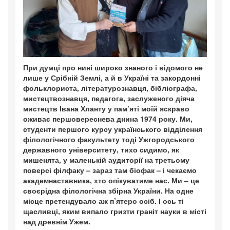
При думці про нині широко знаного і відомого не
лише у Срібній Землі, а й в Україні та закордонні
фольклориста, літературознавця, бібліографа,
мистецтвознавця, педагога, заслуженого діяча
мистецтв Івана Хланту у пам’яті моїй яскраво
оживає першовереснева днина 1974 року. Ми,
студенти першого курсу українського відділення
філологічного факультету тоді Ужгородського
державного університету, тихо сидимо, як
мишенята, у маленькій аудиторії на третьому
поверсі філфаку – зараз там біофак – і чекаємо
академнаставника, хто опікуватиме нас. Ми – це
своєрідна філологічна збірна України. На одне
місце претендувало аж п’ятеро осіб. І ось ті
щасливці, яким випало гризти граніт науки в місті
над древнім Ужем.