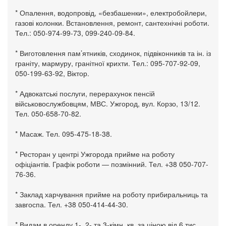
* Опалення, водопровід, «безбашенки», електробойлери,
газові колонки. Встановлення, ремонт, сантехнічні роботи.
Тел.: 050-974-99-73, 099-240-09-84.
* Виготовлення пам’ятників, сходинок, підвіконників та ін. із
граніту, мармуру, гранітної крихти. Тел.: 095-707-92-09,
050-199-63-92, Віктор.
* Адвокатські послуги, перерахунок пенсій
військовослужбовцям, МВС. Ужгород, вул. Корзо, 13/12.
Тел. 050-658-70-82.
* Масаж. Тел. 095-475-18-38.
* Ресторан у центрі Ужгорода прийме на роботу
офіціантів. Графік роботи — позмінний. Тел. +38 050-707-
76-36.
* Заклад харчування прийме на роботу прибиральниць та
завгоспа. Тел. +38 050-414-44-30.
* Видам в оренду 1-, 2- та 3-кімн. кв. за ціною від 6 тис.