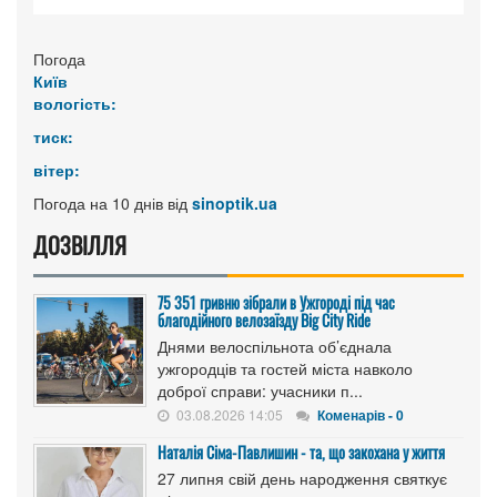
Погода
Київ
вологість:
тиск:
вітер:
Погода на 10 днів від
sinoptik.ua
ДОЗВІЛЛЯ
75 351 гривню зібрали в Ужгороді під час
благодійного велозаїзду Big Сity Ride
Днями велоспільнота об’єднала
ужгородців та гостей міста навколо
доброї справи: учасники п...
03.08.2026 14:05
Коменарів - 0
Наталія Сіма-Павлишин - та, що закохана у життя
27 липня свій день народження святкує