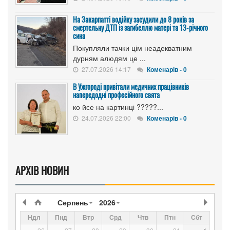
На Закарпатті водійку засудили до 8 років за
смертельну ДТП із загибеллю матері та 13-річного
сина
Покупляли тачки цім неадекватним
дурням алюдям це ...
27.07.2026 14:17
Коменарів - 0
В Ужгороді привітали медичних працівників
напередодні професійного свята
ко йсе на картинці ?????...
24.07.2026 22:00
Коменарів - 0
АРХІВ НОВИН
Серпень
2026
Ндл
Пнд
Втр
Срд
Чтв
Птн
Сбт