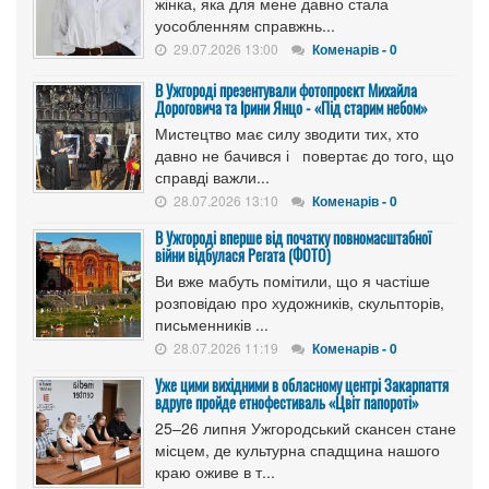
жінка, яка для мене давно стала
уособленням справжнь...
29.07.2026 13:00
Коменарів - 0
В Ужгороді презентували фотопроєкт Михайла
Дороговича та Ірини Янцо - «Під старим небом»
Мистецтво має силу зводити тих, хто
давно не бачився і повертає до того, що
справді важли...
28.07.2026 13:10
Коменарів - 0
В Ужгороді вперше від початку повномасштабної
війни відбулася Регата (ФОТО)
Ви вже мабуть помітили, що я частіше
розповідаю про художників, скульпторів,
письменників ...
28.07.2026 11:19
Коменарів - 0
Уже цими вихідними в обласному центрі Закарпаття
вдруге пройде етнофестиваль «Цвіт папороті»
25–26 липня Ужгородський скансен стане
місцем, де культурна спадщина нашого
краю оживе в т...