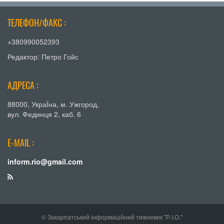
ТЕЛЕФОН/ФАКС :
+380990052393
Редактор: Петро Гойс
АДРЕСА :
88000, УкраЇна, м. Ужгород,
вул. Фединця 2, каб. 6
E-MAIL :
inform.rio@gmail.com
© Закарпатський інформаційний тижневик "Р.І.О."