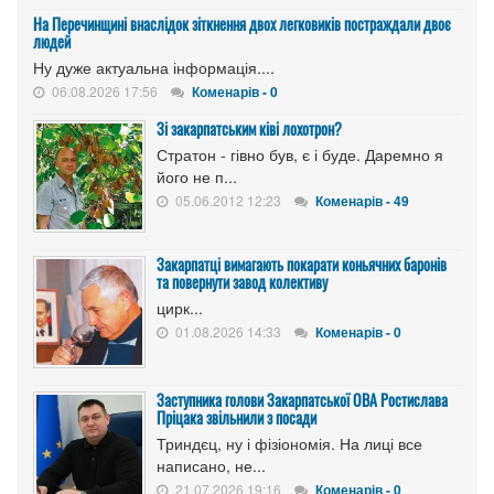
На Перечинщині внаслідок зіткнення двох легковиків постраждали двоє
людей
Ну дуже актуальна інформація....
06.08.2026 17:56
Коменарів - 0
Зі закарпатським ківі лохотрон?
Стратон - гівно був, є і буде. Даремно я
його не п...
05.06.2012 12:23
Коменарів - 49
Закарпатці вимагають покарати коньячних баронів
та повернути завод колективу
цирк...
01.08.2026 14:33
Коменарів - 0
Заступника голови Закарпатської ОВА Ростислава
Пріцака звільнили з посади
Триндєц, ну і фізіономія. На лиці все
написано, не...
21.07.2026 19:16
Коменарів - 0