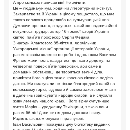
А про скількох написав він! Не злічити.
Це – людина-унікум, ходячий літературний інститут.
Закарпаттю та й Україні в цілому пощастило, що має
такого великого працелюба на культурницькій ниві.
Думаючи про нього, згадується такий же надзвичайної
потужності трудар, автор 16-томної історії України
світлої пам’яті професор Сергій Федака.
З нагоди Хлантового 85-ліття я, як очільник
Ужгородської міської організації ветеранів України,
разом зі своїм колегою по роботі однолітком Василем
Фрігою мали честь навідатися до нього додому, на
четвертий поверх п’ятиповерхівки, аби саме в
домашній обстановці, де творяться великі діла,
привітати його з цією такою красною віковою подією-
датою. Ми смакували не тільки благородний напій на
волоському горісі, від якого й самим захотілося мчати
в далечінь і записувати народні скарби, а й слухали
живу легенду нашого краю. І його вірну супутницю
життя Марію – уродженку Тячівщини, з якою вони
разом 56 літ! Дали життя двом донькам і сину.
Радіють шістьом онукам і правнукові.
Іван Васильович показував цілу бібліотеку виданих
ним книг. Ми бачили той же стіл ще радянського