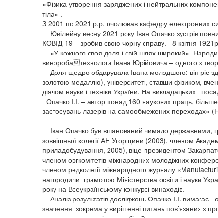
«Фізика утворення заряджених і нейтральних компонен
тіла» .
З 2001 по 2021 р.р. очолював кафедру електронних с
Ювілейну весну 2021 року Іван Опачко зустрів повни
КОВІД-19 – зробив свою чорну справу. 8 квітня 1921р.
«У кожного своя доля і свій шлях широкий». Народив
виноробатехнолога Івана Юрійовича – одного з тво
Доля щедро обдарувала Івана молодшого: він ріс здіб
золотою медаллю), університеті, ставши фізиком, вч
діячом науки і техніки України. На викладацьких поса
Опачко І.І. – автор понад 160 наукових праць, більше 
застосувань лазерів на самообмежених переходах» (На
Іван Опачко був вшанований чимало державними, г
зовнішньої колегії АН Угорщини (2003), членом Академ
приладобудування, 2005), віце-президентом Закарпатс
членом оргкомітетів міжнародних молодіжних конферен
членом редколегії міжнародного журналу «Manufacturi
нагородили грамотою Міністерства освіти і науки Укр
року на Всеукраїнському конкурсі винаходів.
Аналіз результатів досліджень Опачко І.І. вимагає о
значення, зокрема у вирішенні питань пов’язаних з п