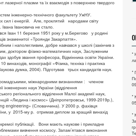
т лазерної плазми та їх взаємодія з поверхнею твердого
истем інженерно-технічного факультету УжНУ.
х сил і енергій. Але, проклятий народами світу
 Івана Івановича не стало.
ся Іван 11 березня 1951 року у м.Берегово у родині
О
рців знаменитої «Троянди Закарпаття».
ним і наполегливим, добре навчався у школі (закінчив з
еним, доктором фізико-математичних наук, Заслуженим
*
дах здобув звання професора, Відмінника освіти України.
ла
10 винаходів, монографії «Фізика, техніка і практика
укова думка, 2004). Підготував трьох кандидатів наук.
*
По
ромадськими, міжнародними визнаннями : членом
0
ії інженерних наук України (відділення
ького регіонального відділення Малої академії наук,
* 
цій «Людина і космос» (Дніпропетровськ, 1999-2019р.),
0
ng engineerіng» (Словаччина). У 2000 р. фахівця
аїни, у 2015-му р. отримав диплом за кращий винахід
* 
За
кремої публікації. Вони мають наукове і прикладне
гр
роблемами вивчення космосу. Запам’ятався виконання
Те