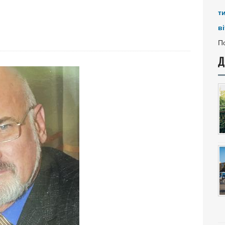
т
ві
По
Д