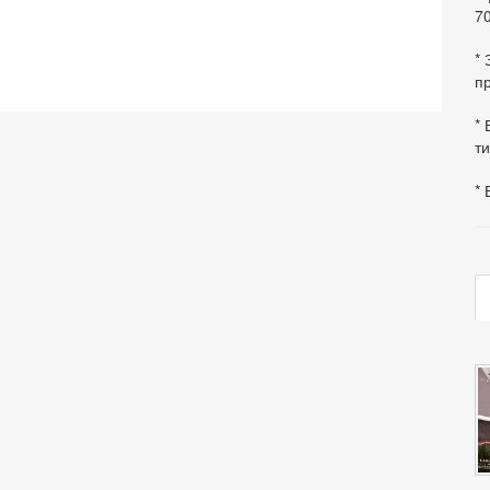
70
*
пр
* 
ти
* 