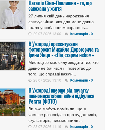
Наталія Сіма-Павлишин - та, що
закохана у життя
27 липня свій день народження
святкує жінка, яка для мене давно
стала уособленням справжнь...
29.07.2026 13:00
Коменарів - 0
В Ужгороді презентували
фотопроєкт Михайла Дороговича та
Ірини Янцо - «Під старим небом»
Мистецтво має силу зводити тих, хто
давно не бачився і повертає до
того, що справді важли...
28.07.2026 13:10
Коменарів - 0
В Ужгороді вперше від початку
повномасштабної війни відбулася
Регата (ФОТО)
Ви вже мабуть помітили, що я
частіше розповідаю про художників,
скульпторів, письменників ...
28.07.2026 11:19
Коменарів - 0