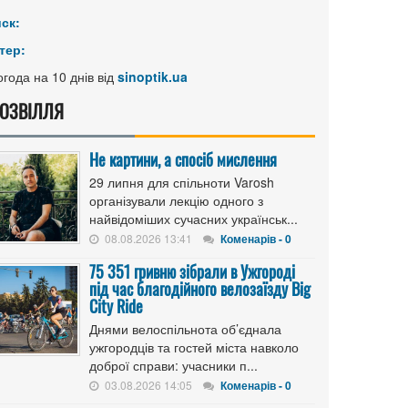
иск:
тер:
года на 10 днів від
sinoptik.ua
ОЗВІЛЛЯ
Не картини, а спосіб мислення
29 липня для спільноти Varosh
організували лекцію одного з
найвідоміших сучасних українськ...
08.08.2026 13:41
Коменарів - 0
75 351 гривню зібрали в Ужгороді
під час благодійного велозаїзду Big
Сity Ride
Днями велоспільнота об’єднала
ужгородців та гостей міста навколо
доброї справи: учасники п...
03.08.2026 14:05
Коменарів - 0