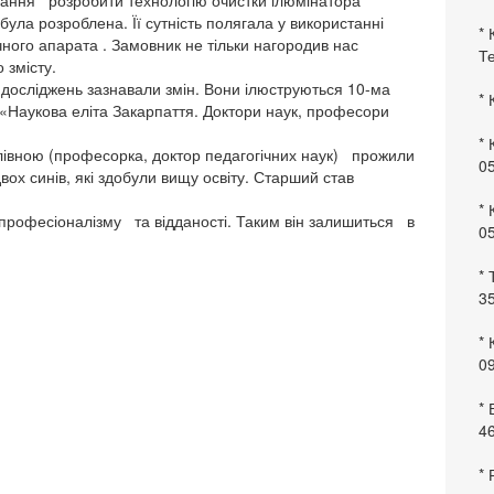
вдання розробити технологію очистки ілюмінатора
була розроблена. Її сутність полягала у використанні
* 
ного апарата . Замовник не тільки нагородив нас
Те
о змісту.
 досліджень зазнавали змін. Вони ілюструються 10-ма
* 
«Наукова еліта Закарпаття. Доктори наук, професори
* 
івною (професорка, доктор педагогічних наук) прожили
0
двох синів, які здобули вищу освіту. Старший став
* 
професіоналізму та відданості. Таким він залишиться в
0
* 
35
* 
09
*
46
* 