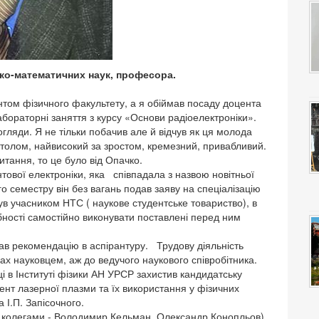
ико-математичних наук, професора.
нтом фізичного факультету, а я обіймав посаду доцента
лабораторні заняття з курсу «Основи радіоелектроніки».
огляди. Я не тільки побачив але й відчув як ця молода
олом, найвисокий за зростом, кремезний, привабливий.
итання, то це було від Опачко.
вої електроніки, яка співпадала з назвою новітньої
ого семестру він без вагань подав заяву на спеціалізацію
був учасником НТС ( наукове студентське товариство), в
бності самостійно виконувати поставлені перед ним
мав рекомендацію в аспірантуру. Трудову діяльність
ах науковцем, аж до ведучого наукового співробітника.
ці в Інституті фізики АН УРСР захистив кандидатську
ент лазерної плазми та їх використання у фізичних
 І.П. Запісочного.
колегами - Володимир Кельман, Олександр Конопльов)