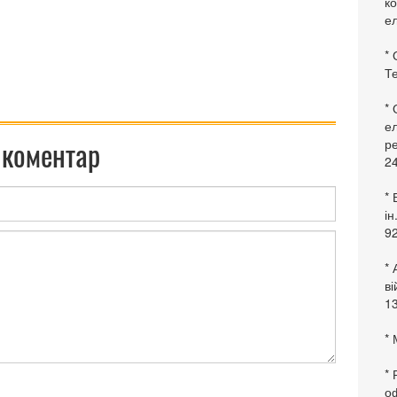
ко
ел
* 
Те
*
ел
 коментар
ре
24
* 
ін
92
* 
в
13
* 
*
оф