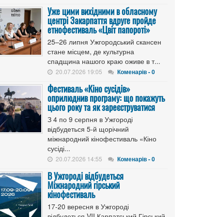
Уже цими вихідними в обласному
центрі Закарпаття вдруге пройде
етнофестиваль «Цвіт папороті»
25–26 липня Ужгородський скансен
стане місцем, де культурна
спадщина нашого краю оживе в т...
20.07.2026 19:05
Коменарів - 0
Фестиваль «Кіно сусідів»
оприлюднив програму: що покажуть
цього року та як зареєструватися
З 4 по 9 серпня в Ужгороді
відбудеться 5-й щорічний
міжнародний кінофестиваль «Кіно
сусіді...
20.07.2026 14:55
Коменарів - 0
В Ужгороді відбудеться
Міжнародний гірський
кінофестиваль
17-20 вересня в Ужгороді
відбудеться VII Карпатський Гірський