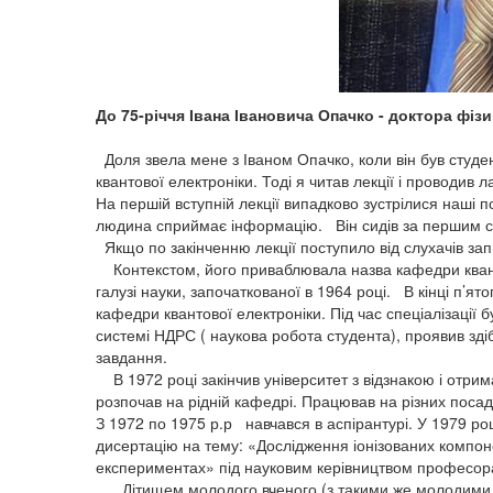
До 75-річчя Івана Івановича Опачко - доктора фіз
Доля звела мене з Іваном Опачко, коли він був студе
квантової електроніки. Тоді я читав лекції і проводив 
На першій вступній лекції випадково зустрілися наші п
людина сприймає інформацію. Він сидів за першим ст
Якщо по закінченню лекції поступило від слухачів зап
Контекстом, його приваблювала назва кафедри кванто
галузі науки, започаткованої в 1964 році. В кінці п’ят
кафедри квантової електроніки. Під час спеціалізації 
системі НДРС ( наукова робота студента), проявив зді
завдання.
В 1972 році закінчив університет з відзнакою і отри
розпочав на рідній кафедрі. Працював на різних посад
З 1972 по 1975 р.р навчався в аспірантурі. У 1979 ро
дисертацію на тему: «Дослідження іонізованих компон
експериментах» під науковим керівництвом професора
Дітищем молодого вченого (з такими же молодими 