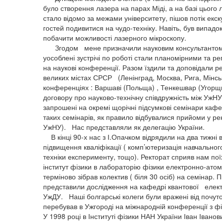
було створення лазера на парах Міді, а на базі цього
стало відомо за межами університету, пішов потік екс
гостей подивитися на чудо-техніку. Навіть, був випадо
побачити можливості лазерного мікроскопу.
Згодом мене призначили науковим консультантом по
уособлені зустрічі по роботі стали планомірними та ре
на наукові конференції. Разом їздили та доповідали р
великих містах СРСР (Ленінград, Москва, Рига, Мінськ,
конференціях : Варшаві (Польща) , Тенкешвар (Угорщ
договору про науково-технічну співдружність між УжНУ
запрошені на окремі щорічні підсумкові семінари кафе
таких семінарів, як правило відбувалися прийоми у 
УжНУ). Нас представляли як делегацію України.
В кінці 90-х нас з І.Опачком відрядили на два тижні 
підвищення кваліфікації ( комп’ютеризація навчальног
техніки експерименту, тощо). Ректорат сприяв нам пої
інститут фізики в лабораторію фізики електронно-атом
терміново зібрав колектив ( біля 30 осіб) на семіна
представили дослідження на кафедрі квантової електр
УжДУ. Наші болгарські колеги були вражені від почут
перебував в Ужгороді на міжнародній конференції з ф
У 1998 році в Інституті фізики НАН України Іван Івано