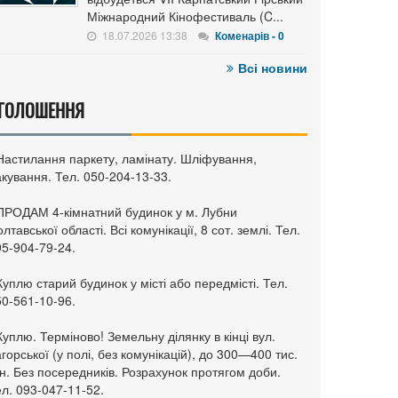
Міжнародний Кінофестиваль (C...
18.07.2026 13:38
Коменарів - 0
Всі новини
ГОЛОШЕННЯ
 Настилання паркету, ламінату. Шліфування,
кування. Тел. 050-204-13-33.
 ПРОДАМ 4-кімнатний будинок у м. Лубни
лтавської області. Всі комунікації, 8 сот. землі. Тел.
95-904-79-24.
Куплю старий будинок у місті або передмісті. Тел.
50-561-10-96.
Куплю. Терміново! Земельну ділянку в кінці вул.
горської (у полі, без комунікацій), до 300—400 тис.
н. Без посередників. Розрахунок протягом доби.
л. 093-047-11-52.