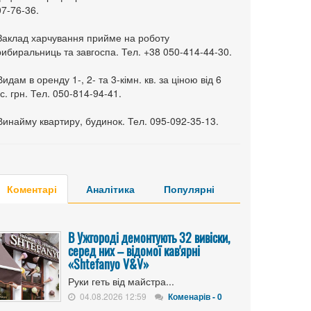
7-76-36.
 Заклад харчування прийме на роботу
ибиральниць та завгоспа. Тел. +38 050-414-44-30.
Видам в оренду 1-, 2- та 3-кімн. кв. за ціною від 6
с. грн. Тел. 050-814-94-41.
Винайму квартиру, будинок. Тел. 095-092-35-13.
Коментарі
Аналітика
Популярні
В Ужгороді демонтують 32 вивіски,
серед них – відомої кав'ярні
«Shtefanyo V&V»
Руки геть від майстра...
04.08.2026 12:59
Коменарів - 0