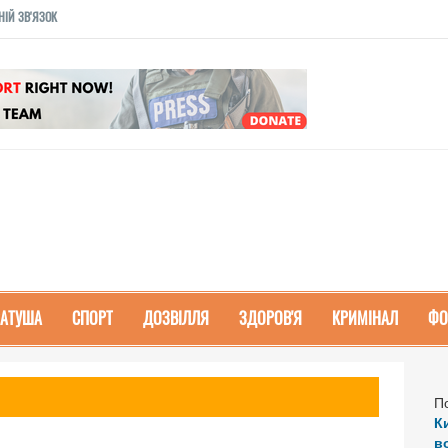
НІЙ ЗВ'ЯЗОК
РАТУША
СПОРТ
ДОЗВІЛЛЯ
ЗДОРОВ'Я
КРИМІНАЛ
ФО
П
К
в