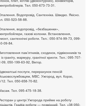
лонок, плит, котлів (двоконтурних), конвекторів,
ектробойлерів. Тел. 050-673-73-31.
Опалення. Водопровід. Сантехніка. Швидко. Якісно.
л. 050-523-58-88.
 Опалення, водопровід, «безбашенки»,
ектробойлери, газові колонки. Встановлення,
монт, сантехнічні роботи. Тел.: 050-974-99-73, 099-
0-09-84.
Виготовлення пам’ятників, сходинок, підвіконників та
. із граніту, мармуру, гранітної крихти. Тел.: 095-707-
-09, 050-199-63-92, Віктор.
Адвокатські послуги, перерахунок пенсій
ійськовослужбовцям, МВС. Ужгород, вул. Корзо,
/12. Тел. 050-658-70-82.
Масаж. Тел. 095-475-18-38.
 Ресторан у центрі Ужгорода прийме на роботу
іціантів. Графік роботи — позмінний. Тел. +38 050-