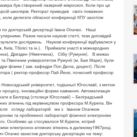
 лазера був створений лазерний мікроскоп. Коли про це
курсій школярів. Ректорат приводив своїх поважних
к, коли делегати обласної конференції КПУ захотіли
 докторській дисертації Івана Опачко. Наші
гулярними. Разом писали наукові статті, тези доповідей
езультати досліджень. Наукові конференції відбувалися у
 Київ, Тбілісі та ін.). Приймали участі в міжнародних
ина), Дрезден (Німеччина), Сібіу (Румунія). В межах
 та Північним університетом Румунії (м. Бая Маре), були
дри фізики ( зав. кафедри Поп Дюла, доцент). Після
ректора ( ректор-професор Пай Йене, почесний професор
в Новосадський університет, тодішньої Югославії, з метою
о процесу, інноваційні форми навчання. Автоматизація
хати в Белград (столиця Югославії) – Белградський
них зіткнень під керівництвом професора М.Курепа. Він
р. Після огляду лабораторій ми з Іваном Опачком
оніки та проблемної лабораторії фізичної електроніки
ого. Особливо це стосувалося М.Курепи, котрий
ізики електронно-атомних зіткнень в далекому1967році.
вич Опачко захистив докторську дисертацію на тему: