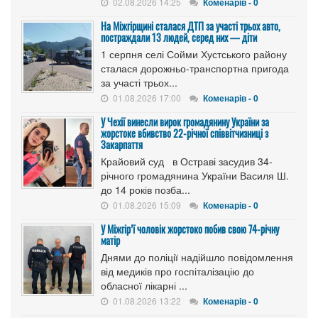
02.08.2026 14:25
Коменарів - 0
На Міжгірщині сталася ДТП за участі трьох авто,
постраждали 13 людей, серед них — діти
1 серпня селі Сойми Хустського району
сталася дорожньо-транспортна пригода
за участі трьох...
01.08.2026 17:00
Коменарів - 0
У Чехії винесли вирок громадянину України за
жорстоке вбивство 22-річної співвітчизниці з
Закарпаття
Крайовий суд в Остраві засудив 34-
річного громадянина України Василя Ш.
до 14 років позба...
01.08.2026 15:09
Коменарів - 0
У Міжгір’ї чоловік жорстоко побив свою 74-річну
матір
Днями до поліції надійшло повідомлення
від медиків про госпіталізацію до
обласної лікарні ...
01.08.2026 13:22
Коменарів - 0