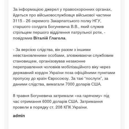
За інформацією джерел у правоохоронних органах,
йдеться про військовослужбовця військової частини
3115 - 26 окремого Закарпатського полку НГУ,
старшого солдата Богуневича В.В., який служив
стрільцем першого відділення патрульної роти, -
повідомив
Віталій Глагола
.
- За версією слідства, він разом з іншими
невстановленими особами, зловживаючи службовим
становищем, організовував незаконне
переправлення чоловіків мобілізаційного віку через
державний кордон України поза офіційними пунктами
пропуску до країн Євросоюзу. За такі “послуги”, за
даними слідства, вимагали 7000 доларів США.
8 травня Богуневича затримали «на гарячому» під
час отримання 6000 доларів США. Затримання
провели в порядку ст. 208 КПК України.
admin