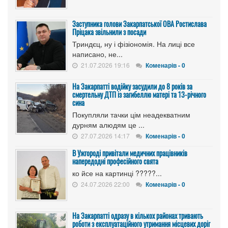
Заступника голови Закарпатської ОВА Ростислава
Пріцака звільнили з посади
Триндєц, ну і фізіономія. На лиці все
написано, не...
21.07.2026 19:16
Коменарів - 0
На Закарпатті водійку засудили до 8 років за
смертельну ДТП із загибеллю матері та 13-річного
сина
Покупляли тачки цім неадекватним
дурням алюдям це ...
27.07.2026 14:17
Коменарів - 0
В Ужгороді привітали медичних працівників
напередодні професійного свята
ко йсе на картинці ?????...
24.07.2026 22:00
Коменарів - 0
На Закарпатті одразу в кількох районах тривають
роботи з експлуатаційного утримання місцевих доріг