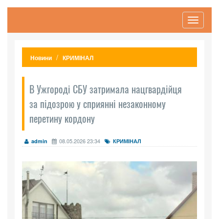
Toggle
navigati
Новини
КРИМІНАЛ
В Ужгороді СБУ затримала нацгвардійця
за підозрою у сприянні незаконному
перетину кордону
08.05.2026 23:34
admin
КРИМІНАЛ