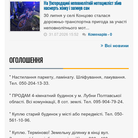
На Ужгородщині неповнолітній мотоцикліст збив
насмерть жінку і загинув сам
30 липня у селі Концово сталася
дорожньо-транспортна пригода за участі
неповнолітнього мот...
31.07.2026 15:52
Коменарів - 0
Всі новини
ОГОЛОШЕННЯ
* Настилання паркету, ламінату. Шліфування, лакування.
Тел. 050-204-13-33.
* ПРОДАМ 4-кімнатний будинок у м. Лубни Полтавської
області. Всі комунікації, 8 сот. землі. Тел. 095-904-79-24.
* Куплю старий будинок у місті або передмісті. Тел. 050-
561-10-96.
* Куплю. Терміново! Земельну ділянку в кінці вул.