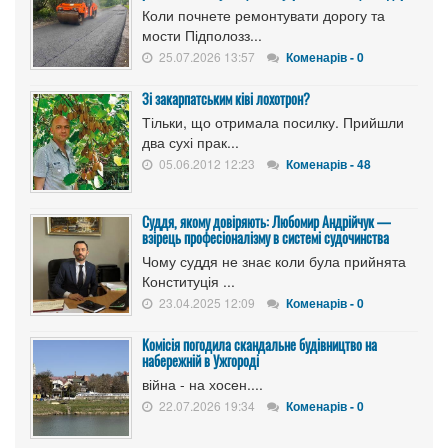
Коли почнете ремонтувати дорогу та
мости Підполозз...
25.07.2026 13:57
Коменарів - 0
Зі закарпатським ківі лохотрон?
Тільки, що отримала посилку. Прийшли
два сухі прак...
05.06.2012 12:23
Коменарів - 48
Суддя, якому довіряють: Любомир Андрійчук —
взірець професіоналізму в системі судочинства
Чому суддя не знає коли була прийнята
Конституція ...
23.04.2025 12:09
Коменарів - 0
Комісія погодила скандальне будівництво на
набережній в Ужгороді
війна - на хосен....
22.07.2026 19:34
Коменарів - 0