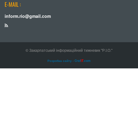
E-MAIL :
inform.rio@gmail.com
© Закарпатський інформаційний тижневик "Р.І.О."
Розробка сайту - Craf
IT
.com