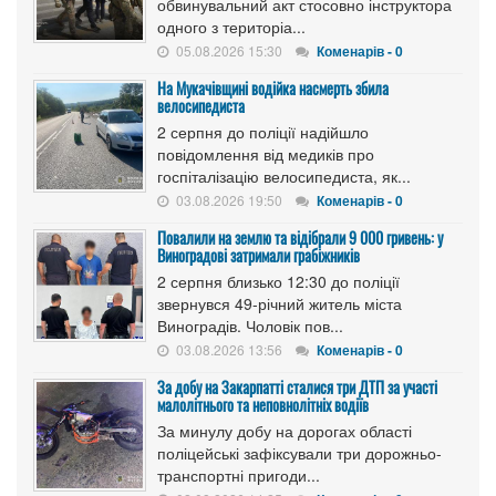
обвинувальний акт стосовно інструктора
одного з територіа...
05.08.2026 15:30
Коменарів - 0
На Мукачівщині водійка насмерть збила
велосипедиста
2 серпня до поліції надійшло
повідомлення від медиків про
госпіталізацію велосипедиста, як...
03.08.2026 19:50
Коменарів - 0
Повалили на землю та відібрали 9 000 гривень: у
Виноградові затримали грабіжників
2 серпня близько 12:30 до поліції
звернувся 49-річний житель міста
Виноградів. Чоловік пов...
03.08.2026 13:56
Коменарів - 0
За добу на Закарпатті сталися три ДТП за участі
малолітнього та неповнолітніх водіїв
За минулу добу на дорогах області
поліцейські зафіксували три дорожньо-
транспортні пригоди...