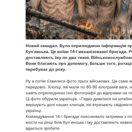
Новий скандал. Було оприлюднено інформацію про
Куп’янська. Це воїни 14-ї механізованої бригади. 
доставляють їжу по два тижні. Військовослужбовц
Вони благають про допомогу. Більше того, ротаці
перебуває до року.
Ну а потім з’явилися фото трьох військових. Це саме в
передової. Хлопці, які мали по 80-90 кілограмів ваги, 
навіть оприлюднено їхні фотографії до відправки на пе
Ці фото обурили українців. «Гидко дивитися на штабних
вирішують долі наших хлопців, які втрачають свідомість
українці.
Командування 14-ї бригади пояснювало затримки з п
мости на річці біля Куп’янська і їжу доставляють нев
вдається зробити.