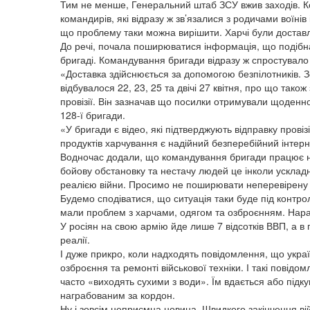
Тим не менше, Генеральний штаб ЗСУ вжив заходів. К
командирів, які відразу ж зв’язалися з родичами воїні
що проблему таки можна вирішити. Харчі були доставл
До речі, почала поширюватися інформація, що подібна 
бригаді. Командування бригади відразу ж спростувал
«Доставка здійснюється за допомогою безпілотників. 
відбувалося 22, 23, 25 та двічі 27 квітня, про що так
провізії. Він зазначав що посилки отримували щоденно 
128-ї бригади.
«У бригади є відео, які підтверджують відправку провіз
продуктів харчування є надійний безперебійний інтернет
Водночас додали, що командування бригади працює на
бойову обстановку та нестачу людей це інколи усклад
реалією війни. Просимо не поширювати неперевірену 
Будемо сподіватися, що ситуація таки буде під контро
мали проблем з харчами, одягом та озброєнням. Наразі
У росіян на свою армію йде лише 7 відсотків ВВП, а в
реалії.
І дуже прикро, коли надходять повідомлення, що украї
озброєння та ремонті військової техніки. І такі повідом
часто «виходять сухими з води». Їм вдається або підку
награбованим за кордон.
Ну і зовсім неприємна новина. Швидкого закінчення в