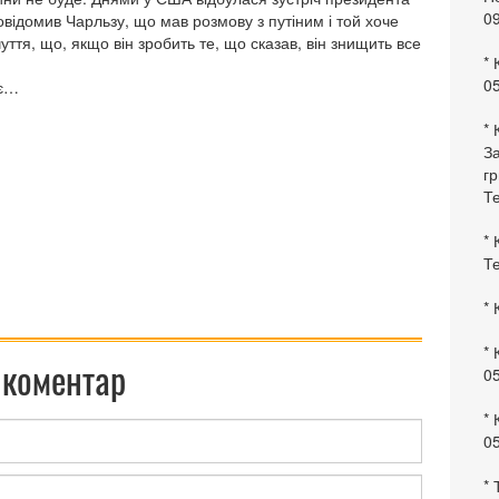
0
відомив Чарльзу, що мав розмову з путіним і той хоче
уття, що, якщо він зробить те, що сказав, він знищить все
* 
0
ує…
* 
За
гр
Те
* 
Те
* 
* 
 коментар
0
* 
0
* 