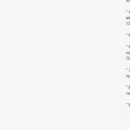
92
* 
в
13
* 
*
оф
70
*
пр
* 
ти
* 