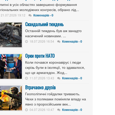
 липні в усіх областях завершено формування
гіональних молодіжних конгресів, обрано лід...
21.07.2026 19:12
Коменарів - 0
Скандальний тиждень
Останній тиждень був аж занадто
насичений новинами. ...
18.07.2026 16:54
Коменарів - 0
Орки проти НАТО
Коли почався коронавірус і люди
скрізь були в ізоляції, то здавалося,
що це армагедон. Жод...
11.07.2026 13:43
Коменарів - 0
Втрачаємо друзів
Геополітичні гойдалки тривають.
Чехи з поляками поміняли владу на
явно з проросійським век...
04.07.2026 10:47
Коменарів - 0