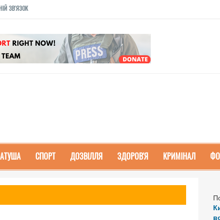
НІЙ ЗВ'ЯЗОК
РАТУША
СПОРТ
ДОЗВІЛЛЯ
ЗДОРОВ'Я
КРИМІНАЛ
ФО
П
К
в