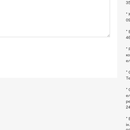
35
* 
09
*
46
* 
ко
ел
* 
Те
*
ел
ре
24
* 
ін