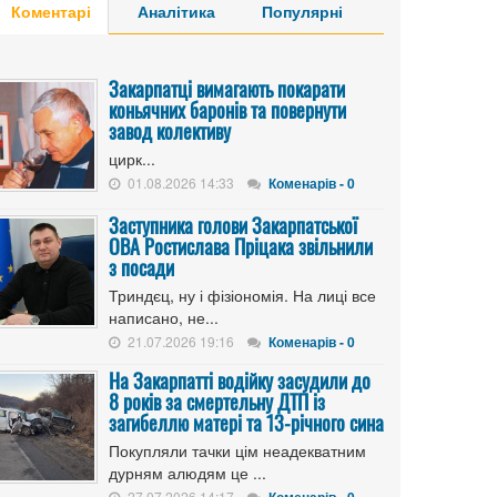
Коментарі
Аналітика
Популярні
Закарпатці вимагають покарати
коньячних баронів та повернути
завод колективу
цирк...
01.08.2026 14:33
Коменарів - 0
Заступника голови Закарпатської
ОВА Ростислава Пріцака звільнили
з посади
Триндєц, ну і фізіономія. На лиці все
написано, не...
21.07.2026 19:16
Коменарів - 0
На Закарпатті водійку засудили до
8 років за смертельну ДТП із
загибеллю матері та 13-річного сина
Покупляли тачки цім неадекватним
дурням алюдям це ...
27.07.2026 14:17