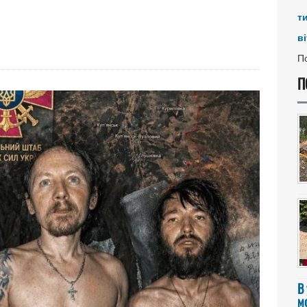
т
ві
По
П
В
мо