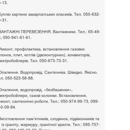
-13.
Куплю картини закарпатських класиків. Тел. 050-632-
-31.
 ВАНТАЖНІ ПЕРЕВЕЗЕННЯ. Вантажники. Тел.: 65-49-
, 050-941-61-61.
Ремонт, профілактика, встановлення газових
лонок, плит, котлів (двоконтурних), конвекторів,
ектробойлерів. Тел. 050-673-73-31.
Опалення. Водопровід. Сантехніка. Швидко. Якісно.
л. 050-523-58-88.
 Опалення, водопровід, «безбашенки»,
ектробойлери, газові колонки. Встановлення,
монт, сантехнічні роботи. Тел.: 050-974-99-73, 099-
0-09-84.
Виготовлення пам’ятників, сходинок, підвіконників та
. із граніту, мармуру, гранітної крихти. Тел.: 095-707-