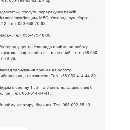
-09, 050-199-63-92, Віктор.
Адвокатські послуги, перерахунок пенсій
ійськовослужбовцям, МВС. Ужгород, вул. Корзо,
/12. Тел. 050-658-70-82.
Масаж. Тел. 095-475-18-38.
 Ресторан у центрі Ужгорода прийме на роботу
іціантів. Графік роботи — позмінний. Тел. +38 050-
7-76-36.
 Заклад харчування прийме на роботу
ибиральниць та завгоспа. Тел. +38 050-414-44-30.
Видам в оренду 1-, 2- та 3-кімн. кв. за ціною від 6
с. грн. Тел. 050-814-94-41.
Винайму квартиру, будинок. Тел. 095-092-35-13.