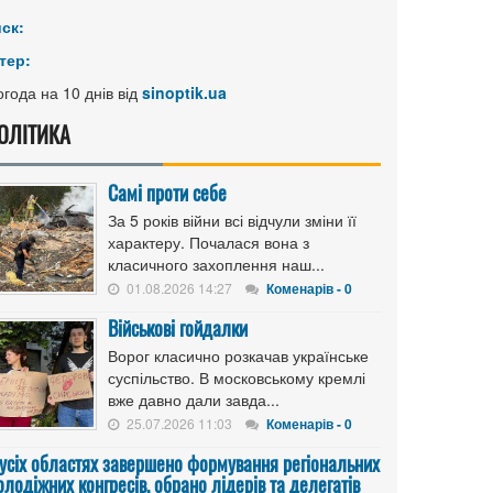
иск:
тер:
года на 10 днів від
sinoptik.ua
ОЛІТИКА
Самі проти себе
За 5 років війни всі відчули зміни її
характеру. Почалася вона з
класичного захоплення наш...
01.08.2026 14:27
Коменарів - 0
Військові гойдалки
Ворог класично розкачав українське
суспільство. В московському кремлі
вже давно дали завда...
25.07.2026 11:03
Коменарів - 0
 усіх областях завершено формування регіональних
лодіжних конгресів, обрано лідерів та делегатів