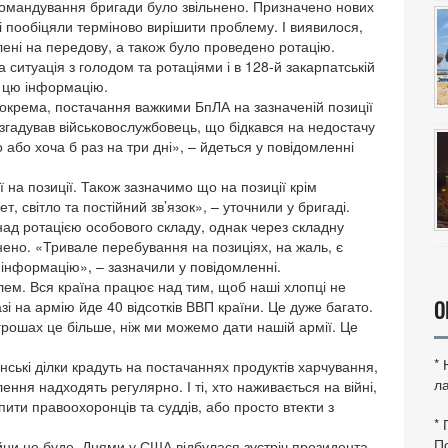
омандування бригади було звільнено. Призначено нових
в і пообіцяли терміново вирішити проблему. І виявилося,
ені на передову, а також було проведено ротацію.
ситуація з голодом та ротаціями і в 128-й закарпатській
о цю інформацію.
Зокрема, постачання важкими БпЛА на зазначеній позиції
ож згадував військовослужбовець, що бідкався на недостачу
або хоча б раз на три дні», – йдеться у повідомленні
ії на позиції. Також зазначимо що на позиції крім
, світло та постійний зв’язок», – уточнили у бригаді.
д ротацією особового складу, однак через складну
нено. «Тривале перебування на позиціях, на жаль, є
інформацію», – зазначили у повідомленні.
лем. Вся країна працює над тим, щоб наші хлопці не
О
 на армію йде 40 відсотків ВВП країни. Це дуже багато.
 грошах це більше, ніж ми можемо дати нашій армії. Це
*
нські ділки крадуть на постачаннях продуктів харчування,
ла
лення надходять регулярно. І ті, хто наживається на війні,
пити правоохоронців та суддів, або просто втекти з
*
По
ійни не буде. Днями у США відбулася зустріч президента