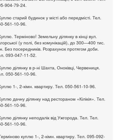
95-904-79-24.
Куплю старий будинок у місті або передмісті. Тел.
50-561-10-96.
Куплю. Терміново! Земельну ділянку в кінці вул.
горської (у полі, без комунікацій), до 300—400 тис.
н. Без посередників. Розрахунок протягом доби.
л. 093-047-11-52.
Куплю ділянку в р-ні Шахта, Оноківці, Червениця.
л. 050-561-10-96.
Куплю 1-, 2-кімн. квартиру. Тел. 050-561-10-96.
Куплю дачну ділянку над рестораном «Кілікія». Тел.
50-561-10-96.
Куплю ділянку неподалік від Ужгорода. Тел. Тел.
50-561-10-96.
Терміново куплю 1-, 2-кімн. квартиру. Тел. 095-092-