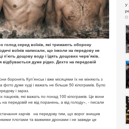
У
ре
 голод серед воїнів, які тримають оборону
Родичі воїнів написали, що інколи на передову не
і п’ють дощову воду і їдять дощових черв’яків.
я відбувається дуже рідко. Дехто на передовій
они боронять Куп’янськ і вже місяцями їх не міняють з
на фото дуже худі і важать не більше 50 кілограмів. Було
редову і зараз.
 пацюків, які важать по понад 100 кілограмів. Це вони
 на передовій не від поранень, а від голоду», - писали
остачання харчів на передову тим, що ворог знищив
еликими плотами та важкими дронами і не завжди це