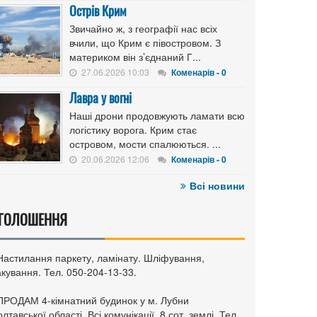
Острів Крим
Звичайно ж, з географії нас всіх
вчили, що Крим є півостровом. З
материком він з’єднаний Г...
27.06.2026 10:03
Коменарів - 0
Лавра у вогні
Наші дрони продовжують ламати всю
логістику ворога. Крим стає
островом, мости спалюються. ...
20.06.2026 12:06
Коменарів - 0
Всі новини
ГОЛОШЕННЯ
 Настилання паркету, ламінату. Шліфування,
кування. Тел. 050-204-13-33.
 ПРОДАМ 4-кімнатний будинок у м. Лубни
лтавської області. Всі комунікації, 8 сот. землі. Тел.