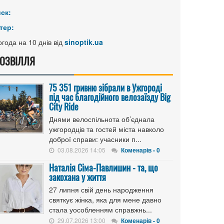
иск:
тер:
года на 10 днів від
sinoptik.ua
ОЗВІЛЛЯ
75 351 гривню зібрали в Ужгороді
під час благодійного велозаїзду Big
Сity Ride
Днями велоспільнота об’єднала
ужгородців та гостей міста навколо
доброї справи: учасники п...
03.08.2026 14:05
Коменарів - 0
Наталія Сіма-Павлишин - та, що
закохана у життя
27 липня свій день народження
святкує жінка, яка для мене давно
стала уособленням справжнь...
29.07.2026 13:00
Коменарів - 0