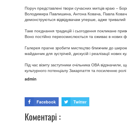
Поруч представлені твори сучасних митців краю – Бор
Володимира Павлишина, Антона Ковача, Павла Ковача,
демонструються відвідувачам уперше, адже тривалий ч
Таке поєднання традицій і сьогодення покликане прив
Воно постійно переосмислюється та оживає в нових 
Галерея прагне зробити мистецтво ближчим до широкої
майданчик для зустрічей, дискусій і реалізації нових ку
Під час візиту заступники очільника ОВА відзначили, щ
культурного потенціалу Закарпаття та посиленню ролі 
admin
Facebook
Twitter
Коментарі :