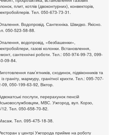
Ремонт, профілактика, встановлення газових
лонок, плит, котлів (двоконтурних), конвекторів,
ектробойлерів. Тел. 050-673-73-31.
Опалення. Водопровід. Сантехніка. Швидко. Якісно.
л. 050-523-58-88.
 Опалення, водопровід, «безбашенки»,
ектробойлери, газові колонки. Встановлення,
монт, сантехнічні роботи. Тел.: 050-974-99-73, 099-
0-09-84.
Виготовлення пам’ятників, сходинок, підвіконників та
. із граніту, мармуру, гранітної крихти. Тел.: 095-707-
-09, 050-199-63-92, Віктор.
Адвокатські послуги, перерахунок пенсій
ійськовослужбовцям, МВС. Ужгород, вул. Корзо,
/12. Тел. 050-658-70-82.
Масаж. Тел. 095-475-18-38.
 Ресторан у центрі Ужгорода прийме на роботу