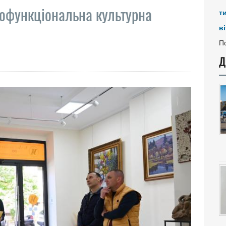
тофункціональна культурна
т
ві
По
Д