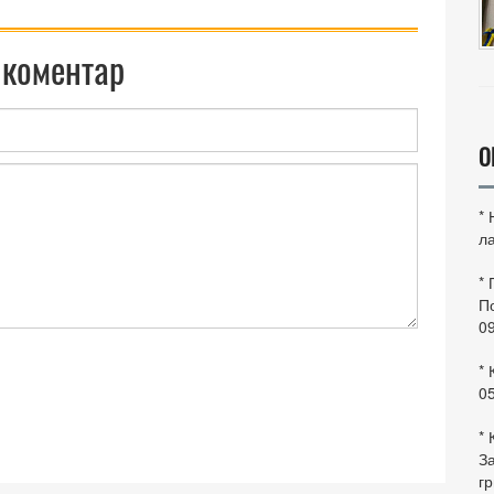
 коментар
О
*
ла
*
По
0
* 
0
* 
За
гр