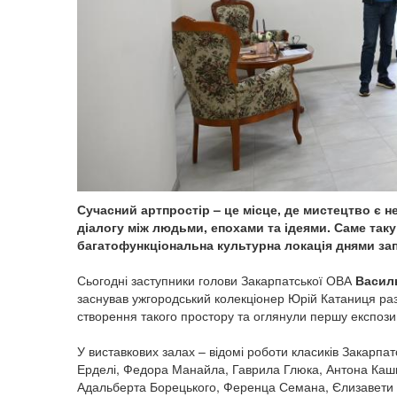
Сучасний артпростір – це місце, де мистецтво є 
діалогу між людьми, епохами та ідеями. Саме таку 
багатофункціональна культурна локація днями зап
Сьогодні заступники голови Закарпатської ОВА
Васил
заснував ужгородський колекціонер Юрій Катаниця раз
створення такого простору та оглянули першу експози
У виставкових залах – відомі роботи класиків Закарп
Ерделі, Федора Манайла, Гаврила Глюка, Антона Кашш
Адальберта Борецького, Ференца Семана, Єлизавети 