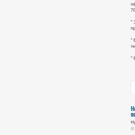
оф
70
*
пр
* 
ти
* 
Н
п
Ну