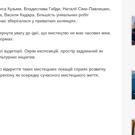
иса Кузьми, Владислава Габди, Наталії Сіми-Павлишин,
 Василя Кадара. Більшість унікальних робіт
ас зберігалася у приватних колекціях.
ернути увагу до ідеї, що мистецтво не має часових меж.
формах.
 аудиторії. Окрім експозицій, простір задуманий як
льтурних ініціатив.
о відкриття таких мистецьких локацій сприяє розвитку
регіону як осередку сучасного мистецького життя.