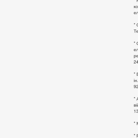
* 
ко
ел
* 
Те
*
ел
ре
24
* 
ін
92
* 
в
13
* 
*