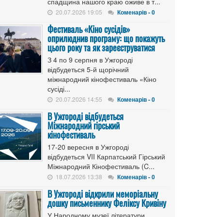
спадщина нашого краю оживе в т...
20.07.2026 19:05
Коменарів - 0
Фестиваль «Кіно сусідів»
оприлюднив програму: що покажуть
цього року та як зареєструватися
З 4 по 9 серпня в Ужгороді
відбудеться 5-й щорічний
міжнародний кінофестиваль «Кіно
сусіді...
20.07.2026 14:55
Коменарів - 0
В Ужгороді відбудеться
Міжнародний гірський
кінофестиваль
17-20 вересня в Ужгороді
відбудеться VII Карпатський Гірський
Міжнародний Кінофестиваль (C...
18.07.2026 13:38
Коменарів - 0
В Ужгороді відкрили меморіальну
дошку письменнику Феліксу Кривіну
У Народному музеї літератури