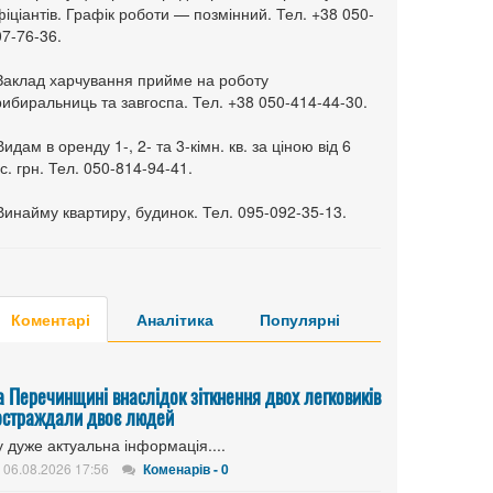
іціантів. Графік роботи — позмінний. Тел. +38 050-
7-76-36.
 Заклад харчування прийме на роботу
ибиральниць та завгоспа. Тел. +38 050-414-44-30.
Видам в оренду 1-, 2- та 3-кімн. кв. за ціною від 6
с. грн. Тел. 050-814-94-41.
Винайму квартиру, будинок. Тел. 095-092-35-13.
Коментарі
Аналітика
Популярні
а Перечинщині внаслідок зіткнення двох легковиків
остраждали двоє людей
 дуже актуальна інформація....
06.08.2026 17:56
Коменарів - 0