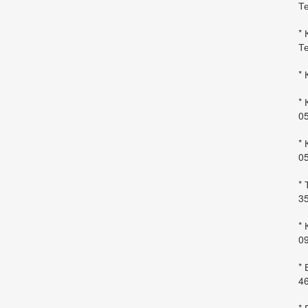
Те
* 
Те
* 
* 
0
* 
0
* 
35
* 
09
*
46