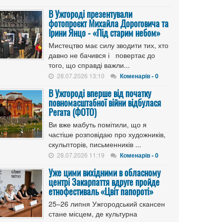
В Ужгороді презентували
фотопроєкт Михайла Дороговича та
Ірини Янцо - «Під старим небом»
Мистецтво має силу зводити тих, хто
давно не бачився і повертає до
того, що справді важли...
28.07.2026 13:10
Коменарів - 0
В Ужгороді вперше від початку
повномасштабної війни відбулася
Регата (ФОТО)
Ви вже мабуть помітили, що я
частіше розповідаю про художників,
скульпторів, письменників ...
28.07.2026 11:19
Коменарів - 0
Уже цими вихідними в обласному
центрі Закарпаття вдруге пройде
етнофестиваль «Цвіт папороті»
25–26 липня Ужгородський скансен
стане місцем, де культурна