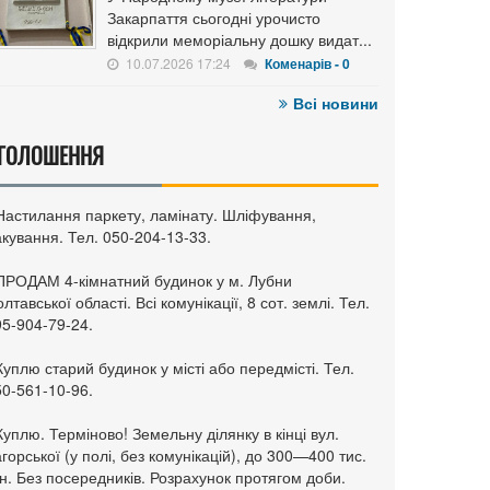
Закарпаття сьогодні урочисто
відкрили меморіальну дошку видат...
10.07.2026 17:24
Коменарів - 0
Всі новини
ГОЛОШЕННЯ
 Настилання паркету, ламінату. Шліфування,
кування. Тел. 050-204-13-33.
 ПРОДАМ 4-кімнатний будинок у м. Лубни
лтавської області. Всі комунікації, 8 сот. землі. Тел.
95-904-79-24.
Куплю старий будинок у місті або передмісті. Тел.
50-561-10-96.
Куплю. Терміново! Земельну ділянку в кінці вул.
горської (у полі, без комунікацій), до 300—400 тис.
н. Без посередників. Розрахунок протягом доби.