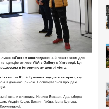
не лише об’єктом споглядання, а й поштовхом для
концепцію втілює VitArs Gallery в Ужгороді. Ця
рацювала в історичному центрі міста.
ь Іванчо
та
Юрій Гузинець
відвідали галерею, яку
ом із донькою Іриною. Поспілкувалися про ідею
цію.
атської школи живопису: Йосипа Бокшая, Адальберта
ая, Андрія Коцки, Василя Габди, Івана Шутєва,
Кремницької.