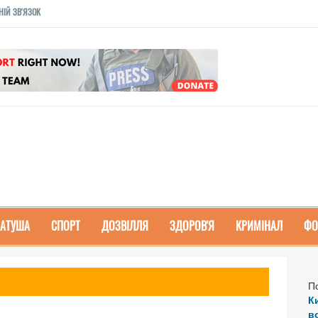
НІЙ ЗВ'ЯЗОК
РАТУША
СПОРТ
ДОЗВІЛЛЯ
ЗДОРОВ'Я
КРИМІНАЛ
ФО
П
К
в