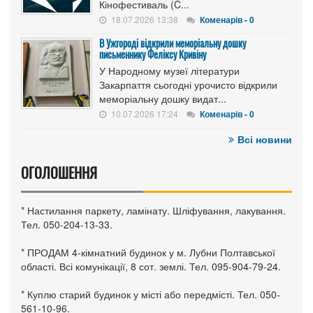
Кінофестиваль (C...
18.07.2026 13:38
Коменарів - 0
В Ужгороді відкрили меморіальну дошку
письменнику Феліксу Кривіну
У Народному музеї літератури
Закарпаття сьогодні урочисто відкрили
меморіальну дошку видат...
10.07.2026 17:24
Коменарів - 0
Всі новини
ОГОЛОШЕННЯ
* Настилання паркету, ламінату. Шліфування, лакування.
Тел. 050-204-13-33.
* ПРОДАМ 4-кімнатний будинок у м. Лубни Полтавської
області. Всі комунікації, 8 сот. землі. Тел. 095-904-79-24.
* Куплю старий будинок у місті або передмісті. Тел. 050-
561-10-96.