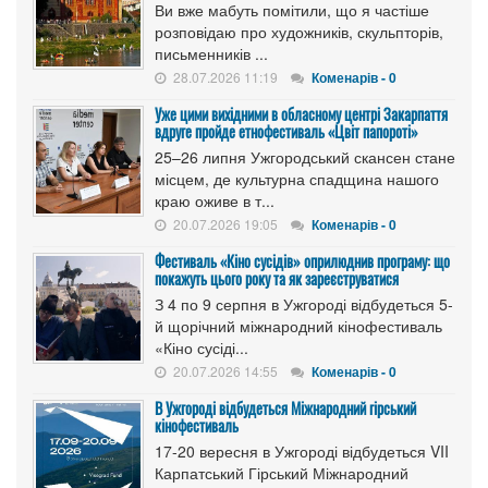
Ви вже мабуть помітили, що я частіше
розповідаю про художників, скульпторів,
письменників ...
28.07.2026 11:19
Коменарів - 0
Уже цими вихідними в обласному центрі Закарпаття
вдруге пройде етнофестиваль «Цвіт папороті»
25–26 липня Ужгородський скансен стане
місцем, де культурна спадщина нашого
краю оживе в т...
20.07.2026 19:05
Коменарів - 0
Фестиваль «Кіно сусідів» оприлюднив програму: що
покажуть цього року та як зареєструватися
З 4 по 9 серпня в Ужгороді відбудеться 5-
й щорічний міжнародний кінофестиваль
«Кіно сусіді...
20.07.2026 14:55
Коменарів - 0
В Ужгороді відбудеться Міжнародний гірський
кінофестиваль
17-20 вересня в Ужгороді відбудеться VII
Карпатський Гірський Міжнародний