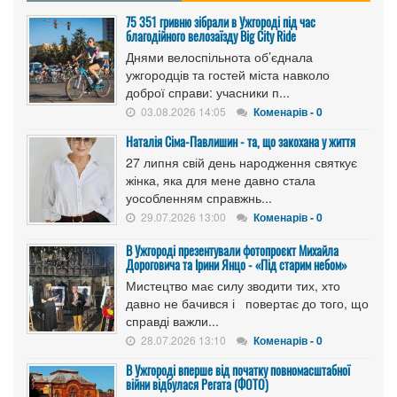
75 351 гривню зібрали в Ужгороді під час
благодійного велозаїзду Big Сity Ride
Днями велоспільнота об’єднала
ужгородців та гостей міста навколо
доброї справи: учасники п...
03.08.2026 14:05
Коменарів - 0
Наталія Сіма-Павлишин - та, що закохана у життя
27 липня свій день народження святкує
жінка, яка для мене давно стала
уособленням справжнь...
29.07.2026 13:00
Коменарів - 0
В Ужгороді презентували фотопроєкт Михайла
Дороговича та Ірини Янцо - «Під старим небом»
Мистецтво має силу зводити тих, хто
давно не бачився і повертає до того, що
справді важли...
28.07.2026 13:10
Коменарів - 0
В Ужгороді вперше від початку повномасштабної
війни відбулася Регата (ФОТО)