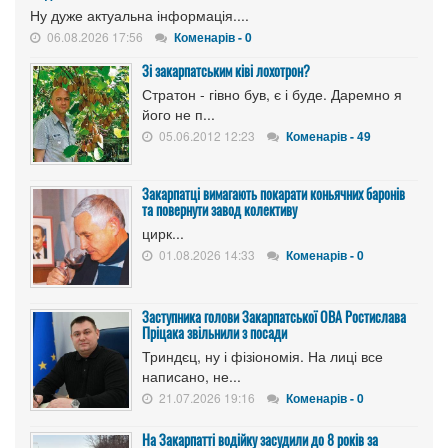
Ну дуже актуальна інформація....
06.08.2026 17:56
Коменарів - 0
Зі закарпатським ківі лохотрон?
Стратон - гівно був, є і буде. Даремно я
його не п...
05.06.2012 12:23
Коменарів - 49
Закарпатці вимагають покарати коньячних баронів
та повернути завод колективу
цирк...
01.08.2026 14:33
Коменарів - 0
Заступника голови Закарпатської ОВА Ростислава
Пріцака звільнили з посади
Триндєц, ну і фізіономія. На лиці все
написано, не...
21.07.2026 19:16
Коменарів - 0
На Закарпатті водійку засудили до 8 років за