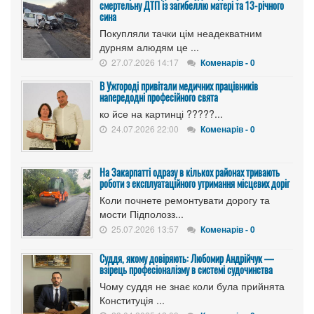
смертельну ДТП із загибеллю матері та 13-річного
сина
Покупляли тачки цім неадекватним
дурням алюдям це ...
27.07.2026 14:17
Коменарів - 0
В Ужгороді привітали медичних працівників
напередодні професійного свята
ко йсе на картинці ?????...
24.07.2026 22:00
Коменарів - 0
На Закарпатті одразу в кількох районах тривають
роботи з експлуатаційного утримання місцевих доріг
Коли почнете ремонтувати дорогу та
мости Підполозз...
25.07.2026 13:57
Коменарів - 0
Суддя, якому довіряють: Любомир Андрійчук —
взірець професіоналізму в системі судочинства
Чому суддя не знає коли була прийнята
Конституція ...