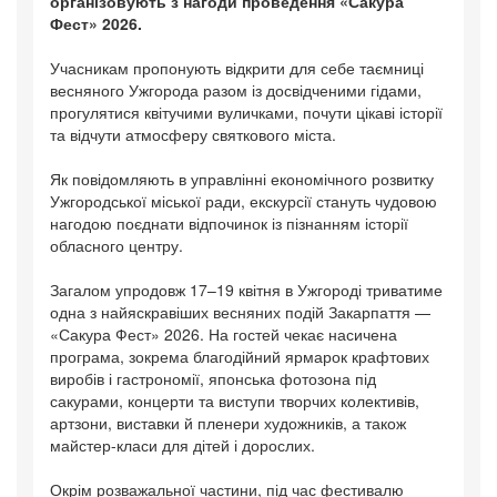
організовують з нагоди проведення «Сакура
Фест» 2026.
Учасникам пропонують відкрити для себе таємниці
весняного Ужгорода разом із досвідченими гідами,
прогулятися квітучими вуличками, почути цікаві історії
та відчути атмосферу святкового міста.
Як повідомляють в управлінні економічного розвитку
Ужгородської міської ради, екскурсії стануть чудовою
нагодою поєднати відпочинок із пізнанням історії
обласного центру.
Загалом упродовж 17–19 квітня в Ужгороді триватиме
одна з найяскравіших весняних подій Закарпаття —
«Сакура Фест» 2026. На гостей чекає насичена
програма, зокрема благодійний ярмарок крафтових
виробів і гастрономії, японська фотозона під
сакурами, концерти та виступи творчих колективів,
артзони, виставки й пленери художників, а також
майстер-класи для дітей і дорослих.
Окрім розважальної частини, під час фестивалю