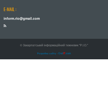
E-MAIL :
inform.rio@gmail.com
© Закарпатський інформаційний тижневик "Р.І.О."
Розробка сайту - Craf
IT
.com