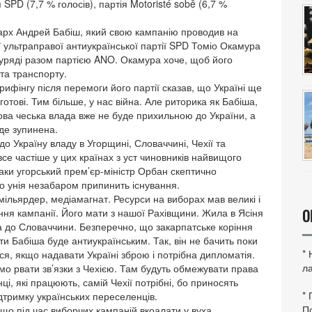
я SPD (7,7 % голосів), партія Motoristé sobě (6,7 %
ігарх Андрей Бабіш, який свою кампанію проводив на
 ультраправої антиукраїнської партії SPD Томіо Окамура
 уряді разом партією ANO. Окамура хоче, щоб його
 та транспорту.
ифінгу після перемоги його партії сказав, що Україні ще
отові. Тим більше, у нас війна. Але риторика як Бабіша,
нова чеська влада вже не буде прихильною до України, а
уде зупинена.
 Україну владу в Угорщині, Словаччині, Чехії та
 все частіше у цих країнах з уст чиновників найвищого
аки угорський прем’єр-міністр Орбан скептично
 унія незабаром припинить існування.
мільярдер, медіамагнат. Ресурси на виборах мав великі і
ння кампанії. Його мати з нашої Рахівщини. Жила в Ясіня
О
ала до Словаччини. Безперечно, що закарпатське коріння
ти Бабіша буде антиукраїнським. Так, він не бачить поки
*
ься, якщо надавати Україні зброю і потрібна дипломатія.
ла
мо рвати зв’язки з Чехією. Там будуть обмежувати права
нці, які працюють, самій Чехії потрібні, бо приносять
*
 підтримку українських переселенців.
По
, що під час виборчих кампаній вкоалати у вуха