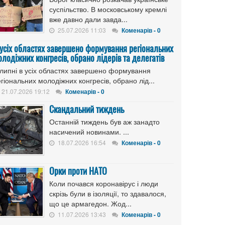
суспільство. В московському кремлі
вже давно дали завда...
25.07.2026 11:03
Коменарів - 0
 усіх областях завершено формування регіональних
лодіжних конгресів, обрано лідерів та делегатів
 липні в усіх областях завершено формування
гіональних молодіжних конгресів, обрано лід...
21.07.2026 19:12
Коменарів - 0
Скандальний тиждень
Останній тиждень був аж занадто
насичений новинами. ...
18.07.2026 16:54
Коменарів - 0
Орки проти НАТО
Коли почався коронавірус і люди
скрізь були в ізоляції, то здавалося,
що це армагедон. Жод...
11.07.2026 13:43
Коменарів - 0