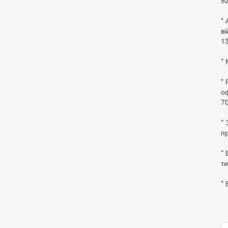
92
* 
в
13
* 
*
оф
70
*
пр
* 
ти
* 