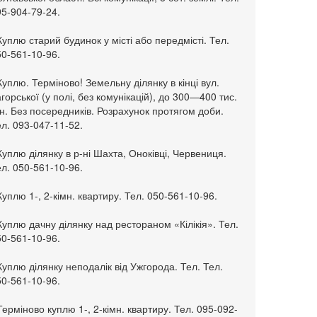
95-904-79-24.
Куплю старий будинок у місті або передмісті. Тел.
50-561-10-96.
Куплю. Терміново! Земельну ділянку в кінці вул.
горської (у полі, без комунікацій), до 300—400 тис.
н. Без посередників. Розрахунок протягом доби.
л. 093-047-11-52.
Куплю ділянку в р-ні Шахта, Оноківці, Червениця.
л. 050-561-10-96.
Куплю 1-, 2-кімн. квартиру. Тел. 050-561-10-96.
Куплю дачну ділянку над рестораном «Кілікія». Тел.
50-561-10-96.
Куплю ділянку неподалік від Ужгорода. Тел. Тел.
50-561-10-96.
Терміново куплю 1-, 2-кімн. квартиру. Тел. 095-092-