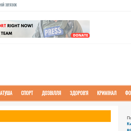
НІЙ ЗВ'ЯЗОК
РАТУША
СПОРТ
ДОЗВІЛЛЯ
ЗДОРОВ'Я
КРИМІНАЛ
ФО
П
К
в