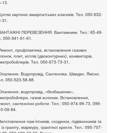
-13.
Куплю картини закарпатських класиків. Тел. 050-632-
-31.
 ВАНТАЖНІ ПЕРЕВЕЗЕННЯ. Вантажники. Тел.: 65-49-
, 050-941-61-61.
Ремонт, профілактика, встановлення газових
лонок, плит, котлів (двоконтурних), конвекторів,
ектробойлерів. Тел. 050-673-73-31.
Опалення. Водопровід. Сантехніка. Швидко. Якісно.
л. 050-523-58-88.
 Опалення, водопровід, «безбашенки»,
ектробойлери, газові колонки. Встановлення,
монт, сантехнічні роботи. Тел.: 050-974-99-73, 099-
0-09-84.
Виготовлення пам’ятників, сходинок, підвіконників та
. із граніту, мармуру, гранітної крихти. Тел.: 095-707-