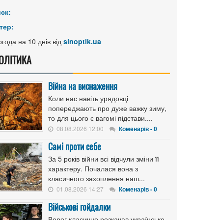
иск:
тер:
года на 10 днів від
sinoptik.ua
ОЛІТИКА
Війна на виснаження
Коли нас навіть урядовці
попереджають про дуже важку зиму,
то для цього є вагомі підстави....
08.08.2026 12:00
Коменарів - 0
Самі проти себе
За 5 років війни всі відчули зміни її
характеру. Почалася вона з
класичного захоплення наш...
01.08.2026 14:27
Коменарів - 0
Військові гойдалки
Ворог класично розкачав українське