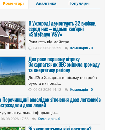
Коментарі
Аналітика
Популярні
В Ужгороді демонтують 32 вивіски,
серед них – відомої кав'ярні
«Shtefanyo V&V»
Руки геть від майстра...
04.08.2026 12:59
Коменарів - 0
Два роки першому вітряку
Закарпаття: як ВЕС змінила громаду
та енергетику регіону
До 22го Закарпаття нікому не треба
було а як понаї...
06.08.2026 14:12
Коменарів - 0
а Перечинщині внаслідок зіткнення двох легковиків
остраждали двоє людей
 дуже актуальна інформація....
06.08.2026 17:56
Коменарів - 0
Зі закарпатським ківі лохотрон?