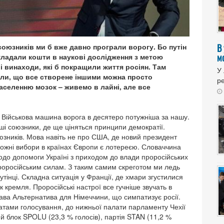
 союзників ми б вже давно програли ворогу. Бо путін
В
мо
вкладали кошти в наукові дослідження з метою
і винаходи, які б покращили життя росіян. Там
У
али, що все створене іншими можна просто
ре
селенню мозок – живемо в лайні, але все
. Військова машина ворога в десятеро потужніша за нашу.
аші союзники, де ще ціняться принципи демократії.
юзників. Мова навіть не про США, де новий президент
 Кожні вибори в країнах Європи є лотереєю. Словаччина
одо допомоги Україні з приходом до влади проросійських
проросійським силам. З таким самим скреготом ми ледь
тінці. Складна ситуація у Франції, де хмари згустилися
к кремля. Проросійські настрої все гучніше звучать в
ава Альтернатива для Німеччини, що симпатизує росії.
татами голосування, до нижньої палати парламенту Чехії
ий блок SPOLU (23,3 % голосів), партія STAN (11,2 %