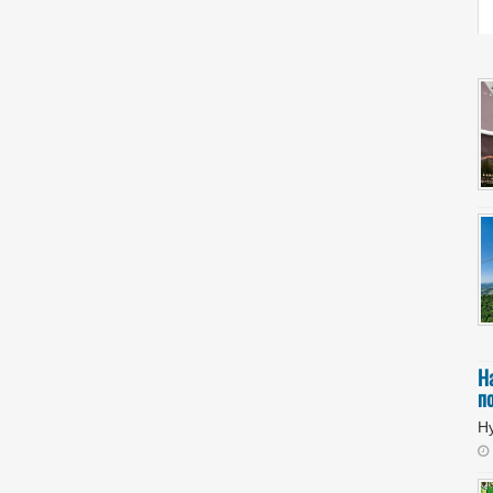
Н
п
Ну