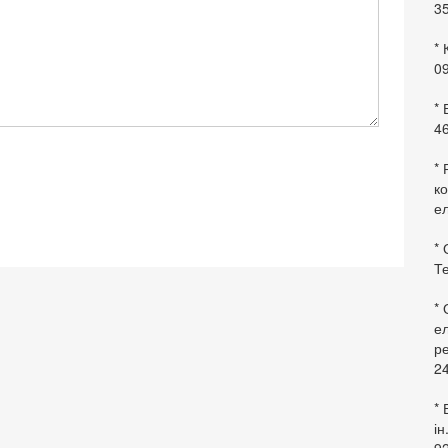
35
* 
09
*
46
* 
ко
ел
* 
Те
*
ел
ре
24
* 
ін