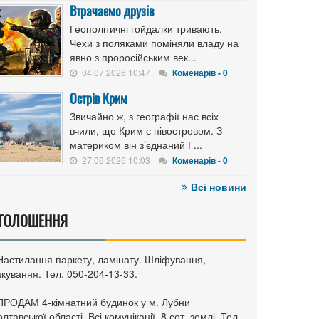
Втрачаємо друзів
Геополітичні гойдалки тривають.
Чехи з поляками поміняли владу на
явно з проросійським век...
04.07.2026 10:47
Коменарів - 0
Острів Крим
Звичайно ж, з географії нас всіх
вчили, що Крим є півостровом. З
материком він з’єднаний Г...
27.06.2026 10:03
Коменарів - 0
Всі новини
ГОЛОШЕННЯ
 Настилання паркету, ламінату. Шліфування,
кування. Тел. 050-204-13-33.
 ПРОДАМ 4-кімнатний будинок у м. Лубни
лтавської області. Всі комунікації, 8 сот. землі. Тел.