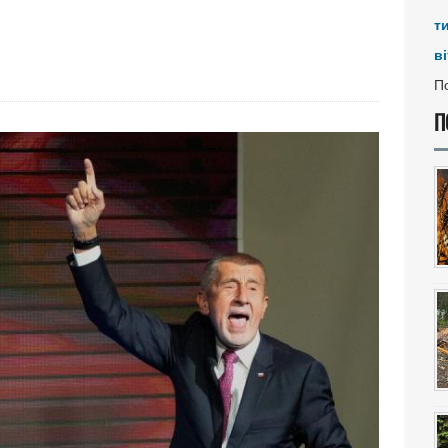
т
ві
По
П