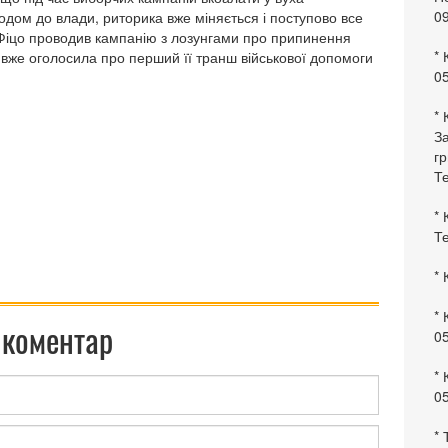
0
ходом до влади, риторика вже міняється і поступово все
е Фіцо проводив кампанію з лозунгами про припинення
* 
 вже оголосила про перший її транш військової допомоги
0
* 
За
гр
Те
* 
Те
* 
* 
 коментар
0
* 
0
* 