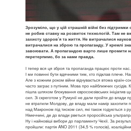
Зрозуміло, що у цій страшній війні без підтримки
не робив ставку на розвиток технологій. Там не 
захисту здоров’я та життя. Не витрачалися науков
витрачалися на зброю та пропаганду. У кремлі зн
завоювати. А пропагандою варто лише промити на
перетерпимо, бо за нами правда.
І тепер вся ця зброя та пропаганда працює проти нас
І ми повинні бути вдячними тим, хто підклав плече. Н
Але з кожним роком війни відчувається втома країн-со
часто заграє з путіним. Мова про найближчих сусідів.
пішла шляхом блокування євросоюзівських ініціатив щ
сил. Зі скреготом у Румунії не дали пройти до влади 
не втратили Молдову, де владу мали намір захопити пу
над Макроном під тиском сил, які також годуються з ру
Німеччині, де до влади рветься проросійська ультрапр
Ну і найновіші вибори до парламенту Чехії. За резуль
пройшли: партія ANO 2011 (34,5 % голосів), коаліційн