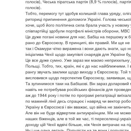
голосів), Чеська піратська партія (8,9 % голосів), парті
голосів).
Тобто, перемогу тут здобув колишній глава уряду, ол
риториці припинення допомоги Україні. Голова чеської
хоче, щоб його політична сила брала участь у новому
співпартійці здобули портфелі міністрів оборони, МВС
Це дуже погані новини для нас. Бабіш на першому ж бр
рано до Євросоюзу. В принципі, він правий. Ми ще не г
так і Окамури чітко виражена і вони дають знати, що 
ініціатива Чехії щодо закупівлі снарядів для України б
Це все дуже сумно. Уже зараз ми маємо неприхильну до
Польщі. Тобто, тих, країн, які є до нас найближчими. І
рангу звучать заклики щодо виходу з Євросоюзу. Той т
висловився щодо перспектив Євросоюзу, заявивши, що
Та зупинимося таки на Бабішові. Він зараз доларовий 
навіть не потребував російських фінансів для проведе
аж до 1944 року і потім по програмі репатріації виїх
по маминій лінії десь спрацює і навряд чи вектор робо
Україну в Євросоюзі і він вважає, що війна не закінчит
Але він не буде відвертим антиукраїнцем. Ми не може
наших біженців, але в той же час, ті переселенці-украї
доходу цій Чехії вдвічі більше, ніж Чехія витрачає на
Ну і ще одна деталь. Популісти на те вони і популісти