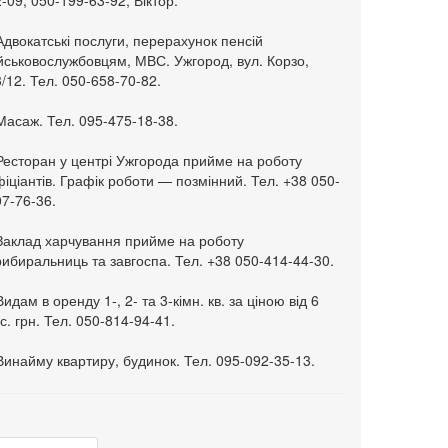
-09, 050-199-63-92, Віктор.
Адвокатські послуги, перерахунок пенсій
ійськовослужбовцям, МВС. Ужгород, вул. Корзо,
/12. Тел. 050-658-70-82.
Масаж. Тел. 095-475-18-38.
 Ресторан у центрі Ужгорода прийме на роботу
іціантів. Графік роботи — позмінний. Тел. +38 050-
7-76-36.
 Заклад харчування прийме на роботу
ибиральниць та завгоспа. Тел. +38 050-414-44-30.
Видам в оренду 1-, 2- та 3-кімн. кв. за ціною від 6
с. грн. Тел. 050-814-94-41.
Винайму квартиру, будинок. Тел. 095-092-35-13.