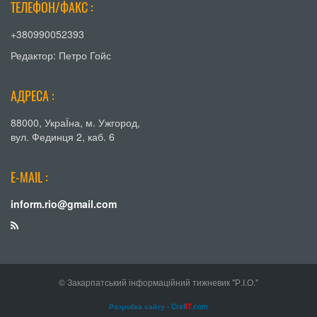
ТЕЛЕФОН/ФАКС :
+380990052393
Редактор: Петро Гойс
АДРЕСА :
88000, УкраЇна, м. Ужгород,
вул. Фединця 2, каб. 6
E-MAIL :
inform.rio@gmail.com
© Закарпатський інформаційний тижневик "Р.І.О."
Розробка сайту - Craf
IT
.com