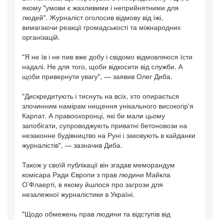
якому "умови є жахливими і неприйнятними для
людей". Журналіст оголосив відмову від їжі,
вимагаючи реакції громадськості та міжнародних
організацій.
"Я не їв і не пив вже добу і свідомо відмовляюся їсти
надалі. Не для того, щоби відкосити від служби. А
щоби привернути увагу", — заявив Олег Диба.
"Дискредитують і тиснуть на всіх, хто опирається
злочинним намірам нищення унікального високогір'я
Карпат. А правоохоронці, які би мали цьому
запобігати, супроводжують приватні бетоновози на
незаконне будівництво на Руні і заковують в кайданки
журналістів", — зазначив Диба.
Також у своїй публікації він згадав меморандум
комісара Ради Європи з прав людини Майкла
О’Флаерті, в якому йшлося про загрози для
незалежної журналістики в Україні.
"Щодо обмежень прав людини та відступів від