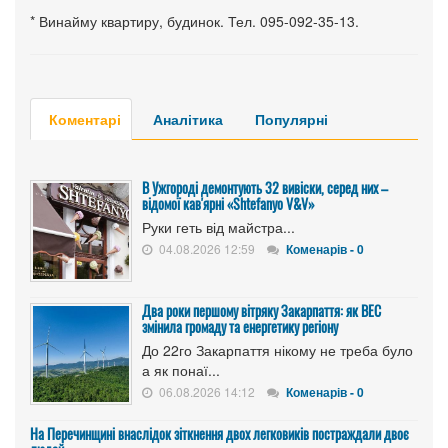
* Винайму квартиру, будинок. Тел. 095-092-35-13.
Коментарі
Аналітика
Популярні
В Ужгороді демонтують 32 вивіски, серед них –
відомої кав'ярні «Shtefanyo V&V»
Руки геть від майстра...
04.08.2026 12:59
Коменарів - 0
Два роки першому вітряку Закарпаття: як ВЕС
змінила громаду та енергетику регіону
До 22го Закарпаття нікому не треба було
а як понаї...
06.08.2026 14:12
Коменарів - 0
На Перечинщині внаслідок зіткнення двох легковиків постраждали двоє