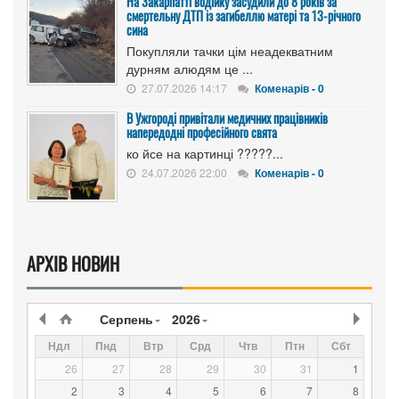
На Закарпатті водійку засудили до 8 років за
смертельну ДТП із загибеллю матері та 13-річного
сина
Покупляли тачки цім неадекватним
дурням алюдям це ...
27.07.2026 14:17
Коменарів - 0
В Ужгороді привітали медичних працівників
напередодні професійного свята
ко йсе на картинці ?????...
24.07.2026 22:00
Коменарів - 0
АРХІВ НОВИН
Серпень
2026
Ндл
Пнд
Втр
Срд
Чтв
Птн
Сбт
26
27
28
29
30
31
1
2
3
4
5
6
7
8