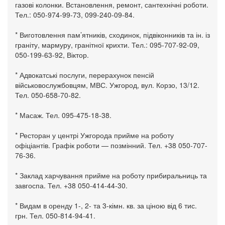
газові колонки. Встановлення, ремонт, сантехнічні роботи.
Тел.: 050-974-99-73, 099-240-09-84.
* Виготовлення пам’ятників, сходинок, підвіконників та ін. із
граніту, мармуру, гранітної крихти. Тел.: 095-707-92-09,
050-199-63-92, Віктор.
* Адвокатські послуги, перерахунок пенсій
військовослужбовцям, МВС. Ужгород, вул. Корзо, 13/12.
Тел. 050-658-70-82.
* Масаж. Тел. 095-475-18-38.
* Ресторан у центрі Ужгорода прийме на роботу
офіціантів. Графік роботи — позмінний. Тел. +38 050-707-
76-36.
* Заклад харчування прийме на роботу прибиральниць та
завгоспа. Тел. +38 050-414-44-30.
* Видам в оренду 1-, 2- та 3-кімн. кв. за ціною від 6 тис.
грн. Тел. 050-814-94-41.