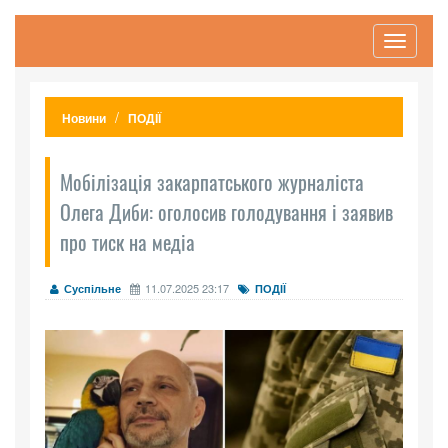
Toggle
navigati
Новини
ПОДІЇ
Мобілізація закарпатського журналіста
Олега Диби: оголосив голодування і заявив
про тиск на медіа
11.07.2025 23:17
Суспільне
ПОДІЇ