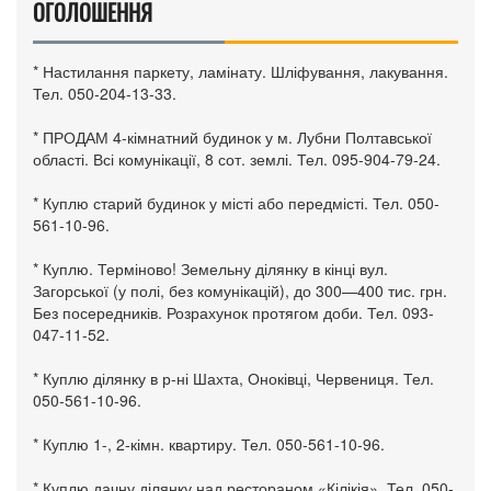
ОГОЛОШЕННЯ
* Настилання паркету, ламінату. Шліфування, лакування.
Тел. 050-204-13-33.
* ПРОДАМ 4-кімнатний будинок у м. Лубни Полтавської
області. Всі комунікації, 8 сот. землі. Тел. 095-904-79-24.
* Куплю старий будинок у місті або передмісті. Тел. 050-
561-10-96.
* Куплю. Терміново! Земельну ділянку в кінці вул.
Загорської (у полі, без комунікацій), до 300—400 тис. грн.
Без посередників. Розрахунок протягом доби. Тел. 093-
047-11-52.
* Куплю ділянку в р-ні Шахта, Оноківці, Червениця. Тел.
050-561-10-96.
* Куплю 1-, 2-кімн. квартиру. Тел. 050-561-10-96.
* Куплю дачну ділянку над рестораном «Кілікія». Тел. 050-