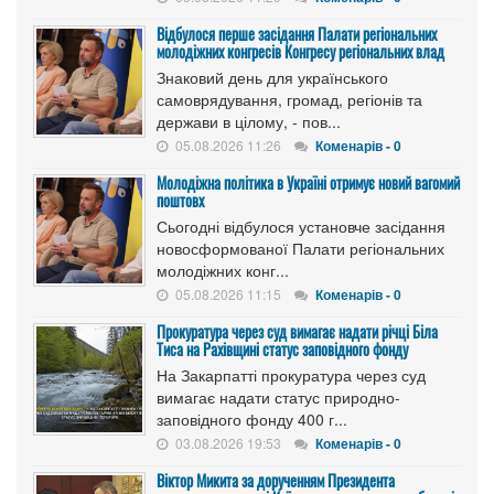
Відбулося перше засідання Палати регіональних
молодіжних конгресів Конгресу регіональних влад
Знаковий день для українського
самоврядування, громад, регіонів та
держави в цілому, - пов...
05.08.2026 11:26
Коменарів - 0
Молодіжна політика в Україні отримує новий вагомий
поштовх
Сьогодні відбулося установче засідання
новосформованої Палати регіональних
молодіжних конг...
05.08.2026 11:15
Коменарів - 0
Прокуратура через суд вимагає надати річці Біла
Тиса на Рахівщині статус заповідного фонду
На Закарпатті прокуратура через суд
вимагає надати статус природно-
заповідного фонду 400 г...
03.08.2026 19:53
Коменарів - 0
Віктор Микита за дорученням Президента