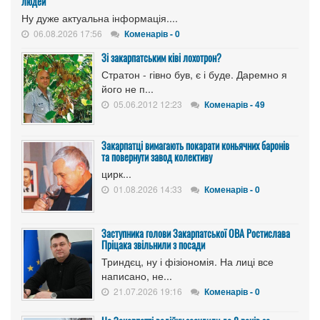
людей
Ну дуже актуальна інформація....
06.08.2026 17:56
Коменарів - 0
Зі закарпатським ківі лохотрон?
Стратон - гівно був, є і буде. Даремно я
його не п...
05.06.2012 12:23
Коменарів - 49
Закарпатці вимагають покарати коньячних баронів
та повернути завод колективу
цирк...
01.08.2026 14:33
Коменарів - 0
Заступника голови Закарпатської ОВА Ростислава
Пріцака звільнили з посади
Триндєц, ну і фізіономія. На лиці все
написано, не...
21.07.2026 19:16
Коменарів - 0