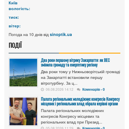
Київ
вологість:
тиск:
вітер:
Погода на 10 днів від
sinoptik.ua
ПОДІЇ
Два роки першому вітряку Закарпаття: як ВЕС
змінила громаду та енергетику регіону
Два роки тому у Нижньоворітській громаді
на Закарпатті встановили першу
вітротурбіну. За ц...
06.08.2026 14:12
Коменарів - 0
Палата регіональних молодіжних конгресів Конгресу
місцевих і регіональних влад обрала керівні органи
Палата регіональних молодіжних
конгресів Конгресу місцевих та
регіональних влад при Презид...
05.08.2026 11:29
Коменарів - 0