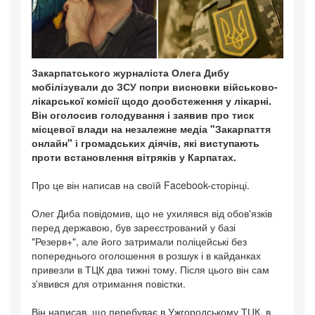
Закарпатського журналіста Олега Дибу
мобілізували до ЗСУ попри висновки військово-
лікарської комісії щодо дообстеження у лікарні.
Він оголосив голодування і заявив про тиск
місцевої влади на незалежне медіа "Закарпаття
онлайн" і громадських діячів, які виступають
проти встановлення вітряків у Карпатах.
Про це він написав на своїй Facebook-сторінці.
Олег Диба повідомив, що не ухилявся від обов'язків
перед державою, був зареєстрований у базі
"Резерв+", але його затримали поліцейські без
попереднього оголошення в розшук і в кайданках
привезли в ТЦК два тижні тому. Після цього він сам
з'явився для отримання повістки.
Він написав, що перебуває в Ужгородському ТЦК, в