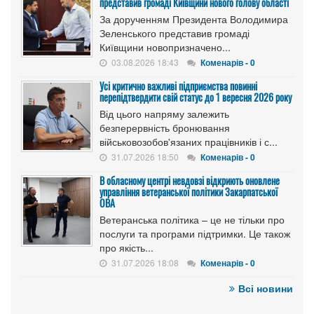
представив громаді Київщини нового голову області
За дорученням Президента Володимира
Зеленського представив громаді
Київщини новопризначено...
03.08.2026 18:43
Коменарів - 0
Усі критично важливі підприємства повинні
перепідтвердити свій статус до 1 вересня 2026 року
Від цього напряму залежить
безперервність бронювання
військовозобов'язаних працівників і с...
31.07.2026 18:50
Коменарів - 0
В обласному центрі невдовзі відкриють оновлене
управління ветеранської політики Закарпатської
ОВА
Ветеранська політика – це не тільки про
послуги та програми підтримки. Це також
про якість...
31.07.2026 18:08
Коменарів - 0
Всі новини