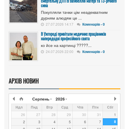
смертельну ДТП із загибеллю матері та 13-річного
сина
Покупляли тачки цім неадекватним
дурням алюдям це ...
27.07.2026 14:17
Коменарів - 0
В Ужгороді привітали медичних працівників
напередодні професійного свята
ко йсе на картинці ?????...
24.07.2026 22:00
Коменарів - 0
АРХІВ НОВИН
Серпень
2026
Ндл
Пнд
Втр
Срд
Чтв
Птн
Сбт
26
27
28
29
30
31
1
8
2
3
4
5
6
7
9
10
11
12
13
14
15