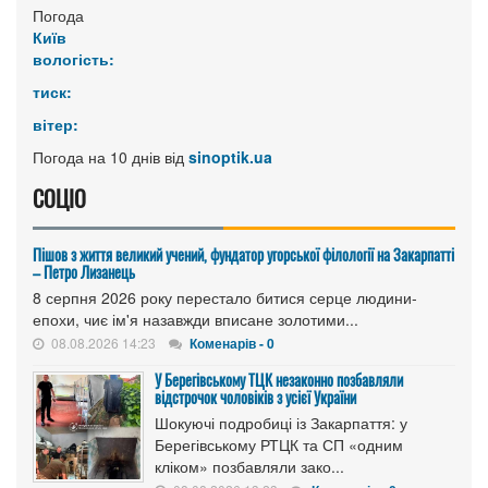
Погода
Київ
вологість:
тиск:
вітер:
Погода на 10 днів від
sinoptik.ua
СОЦІО
Пішов з життя великий учений, фундатор угорської філології на Закарпатті
– Петро Лизанець
8 серпня 2026 року перестало битися серце людини-
епохи, чиє ім'я назавжди вписане золотими...
08.08.2026 14:23
Коменарів - 0
У Берегівському ТЦК незаконно позбавляли
відстрочок чоловіків з усієї України
Шокуючі подробиці із Закарпаття: у
Берегівському РТЦК та СП «одним
кліком» позбавляли зако...