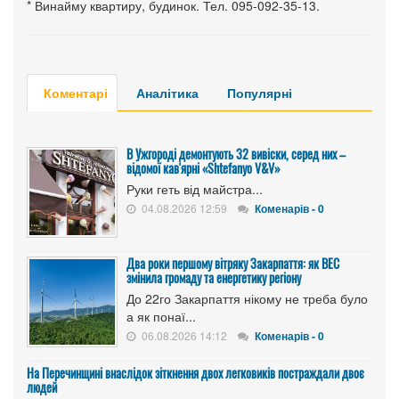
* Винайму квартиру, будинок. Тел. 095-092-35-13.
Коментарі
Аналітика
Популярні
В Ужгороді демонтують 32 вивіски, серед них –
відомої кав'ярні «Shtefanyo V&V»
Руки геть від майстра...
04.08.2026 12:59
Коменарів - 0
Два роки першому вітряку Закарпаття: як ВЕС
змінила громаду та енергетику регіону
До 22го Закарпаття нікому не треба було
а як понаї...
06.08.2026 14:12
Коменарів - 0
На Перечинщині внаслідок зіткнення двох легковиків постраждали двоє
людей