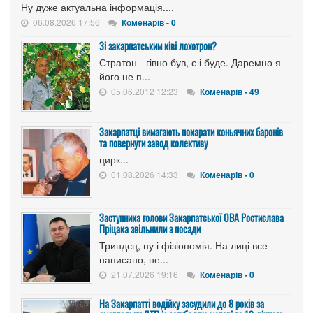
Ну дуже актуальна інформація....
06.08.2026 17:56
Коменарів - 0
Зі закарпатським ківі лохотрон?
Стратон - гівно був, є і буде. Даремно я
його не п...
05.06.2012 12:23
Коменарів - 49
Закарпатці вимагають покарати коньячних баронів
та повернути завод колективу
цирк...
01.08.2026 14:33
Коменарів - 0
Заступника голови Закарпатської ОВА Ростислава
Пріцака звільнили з посади
Триндєц, ну і фізіономія. На лиці все
написано, не...
21.07.2026 19:16
Коменарів - 0
На Закарпатті водійку засудили до 8 років за