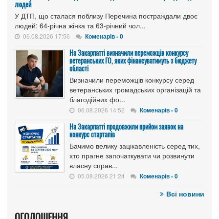
людей
У ДТП, що сталася поблизу Перечина постраждали двоє
людей: 64-річна жінка та 63-річний чол...
06.08.2026 17:56
Коменарів - 0
На Закарпатті визначили переможців конкурсу
ветеранських ГО, яких фінансуватимуть з бюджету
області
Визначили переможців конкурсу серед
ветеранських громадських організацій та
благодійних фо...
06.08.2026 14:52
Коменарів - 0
На Закарпатті продовжили прийом заявок на
конкурс стартапів
Бачимо велику зацікавленість серед тих,
хто прагне започаткувати чи розвинути
власну справ...
05.08.2026 21:24
Коменарів - 0
Всі новини
ОГОЛОШЕННЯ