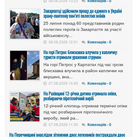
08.08.2026 13:23
Коменарів - 0
Закарпатці здійснили прощу до єдиного в Україні
храму-пантеону пам’яті полеглих воїнів
25 липня понад 60 представників родин
полеглих героїв із Закарпаття за участі
військовослу...
08.08.2026 12:01
Коменарів - 0
На горі Петрос блискавка влучила у капличку:
туристи отримали ураження струмом
На горі Петрос у Карпатах під час грози
блискавка влучила в район каплички на
вершині, вна...
07.08.2026 14:45
Коменарів - 0
На Рахівщині 12-річна дитина отримала опіки,
розбираючи піротехнічний виріб
12-річний хлопець отримав термічні опіки
під час розбирання піротехнічного
виробу, який ра...
07.08.2026 11:35
Коменарів - 0
На Перечинщині внаслідок зіткнення двох легковиків постраждали двоє