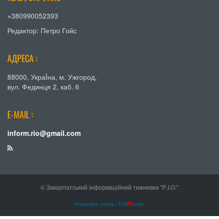
+380990052393
Редактор: Петро Гойс
АДРЕСА :
88000, УкраЇна, м. Ужгород,
вул. Фединця 2, каб. 6
E-MAIL :
inform.rio@gmail.com
© Закарпатський інформаційний тижневик "Р.І.О."
Розробка сайту - Craf
IT
.com