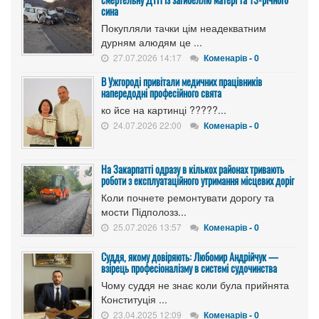
сина
Покупляли тачки цім неадекватним
дурням алюдям це ...
27.07.2026 14:17
Коменарів - 0
В Ужгороді привітали медичних працівників
напередодні професійного свята
ко йсе на картинці ?????...
24.07.2026 22:00
Коменарів - 0
На Закарпатті одразу в кількох районах тривають
роботи з експлуатаційного утримання місцевих доріг
Коли почнете ремонтувати дорогу та
мости Підполозз...
25.07.2026 13:57
Коменарів - 0
Суддя, якому довіряють: Любомир Андрійчук —
взірець професіоналізму в системі судочинства
Чому суддя не знає коли була прийнята
Конституція ...
23.04.2025 12:09
Коменарів - 0