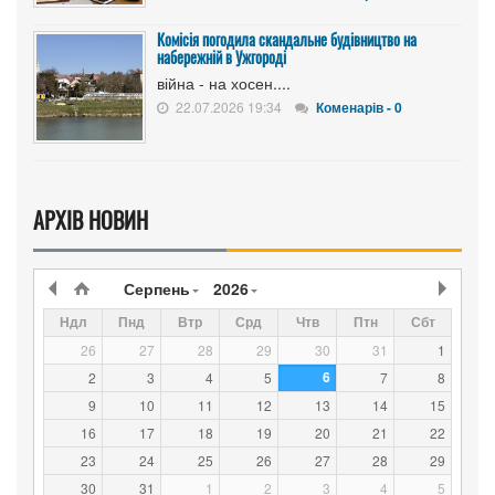
Комісія погодила скандальне будівництво на
набережній в Ужгороді
війна - на хосен....
22.07.2026 19:34
Коменарів - 0
АРХІВ НОВИН
Серпень
2026
Ндл
Пнд
Втр
Срд
Чтв
Птн
Сбт
26
27
28
29
30
31
1
6
2
3
4
5
7
8
9
10
11
12
13
14
15
16
17
18
19
20
21
22
23
24
25
26
27
28
29
30
31
1
2
3
4
5