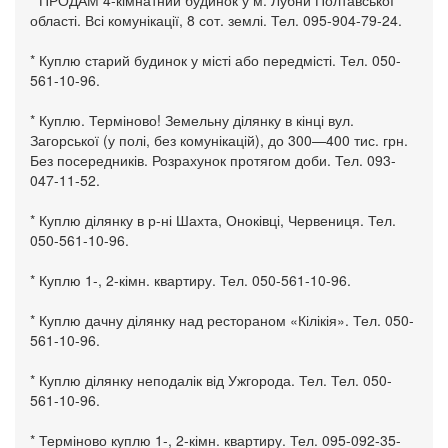
* ПРОДАМ 4-кімнатний будинок у м. Лубни Полтавської
області. Всі комунікації, 8 сот. землі. Тел. 095-904-79-24.
* Куплю старий будинок у місті або передмісті. Тел. 050-
561-10-96.
* Куплю. Терміново! Земельну ділянку в кінці вул.
Загорської (у полі, без комунікацій), до 300—400 тис. грн.
Без посередників. Розрахунок протягом доби. Тел. 093-
047-11-52.
* Куплю ділянку в р-ні Шахта, Оноківці, Червениця. Тел.
050-561-10-96.
* Куплю 1-, 2-кімн. квартиру. Тел. 050-561-10-96.
* Куплю дачну ділянку над рестораном «Кілікія». Тел. 050-
561-10-96.
* Куплю ділянку неподалік від Ужгорода. Тел. Тел. 050-
561-10-96.
* Терміново куплю 1-, 2-кімн. квартиру. Тел. 095-092-35-