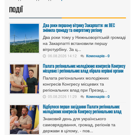
ПОДІЇ
Два роки першому вітряку Закарпаття: як ВЕС
змінила громаду та енергетику регіону
Два роки тому у Нижньоворітській громаді
на Закарпатті встановили першу
вітротурбіну. За ц...
06.08.2026 14:12
Коменарів - 0
Палата регіональних молодіжних конгресів Конгресу
місцевих і регіональних влад обрала керівні органи
Палата регіональних молодіжних
конгресів Конгресу місцевих та
регіональних влад при Презид...
05.08.2026 11:29
Коменарів - 0
Відбулося перше засідання Палати регіональних
молодіжних конгресів Конгресу регіональних влад
Знаковий день для українського
самоврядування, громад, регіонів та
держави в цілому, - пов...