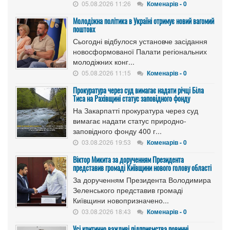
05.08.2026 11:26
Коменарів - 0
Молодіжна політика в Україні отримує новий вагомий
поштовх
Сьогодні відбулося установче засідання
новосформованої Палати регіональних
молодіжних конг...
05.08.2026 11:15
Коменарів - 0
Прокуратура через суд вимагає надати річці Біла
Тиса на Рахівщині статус заповідного фонду
На Закарпатті прокуратура через суд
вимагає надати статус природно-
заповідного фонду 400 г...
03.08.2026 19:53
Коменарів - 0
Віктор Микита за дорученням Президента
представив громаді Київщини нового голову області
За дорученням Президента Володимира
Зеленського представив громаді
Київщини новопризначено...
03.08.2026 18:43
Коменарів - 0
Усі критично важливі підприємства повинні