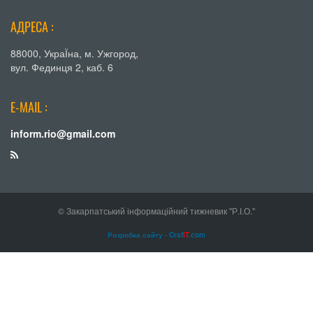
АДРЕСА :
88000, УкраЇна, м. Ужгород,
вул. Фединця 2, каб. 6
E-MAIL :
inform.rio@gmail.com
© Закарпатський інформаційний тижневик "Р.І.О."
Розробка сайту - Craf
IT
.com