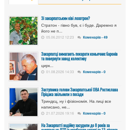
Зі закарпатським ківі лохотрон?
Стратон - гівно був, є і буде. Даремно я
його не п...
05.06.2012 12:23
Коменарів - 49
Закарпатці вимагають покарати коньячних баронів
та повернути завод колективу
цирк...
01.08.2026 14:33
Коменарів - 0
Заступника голови Закарпатської ОВА Ростислава
Пріцака звільнили з посади
Триндєц, ну і фізіономія. На лиці все
написано, не...
21.07.2026 19:16
Коменарів - 0
На Закарпатті водійку засудили до 8 років за
смертельну ДТП із загибеллю матері та 13-річного