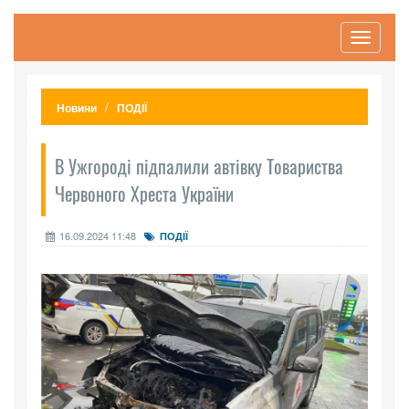
Toggle
navigati
Новини
ПОДІЇ
В Ужгороді підпалили автівку Товариства
Червоного Хреста України
16.09.2024 11:48
ПОДІЇ