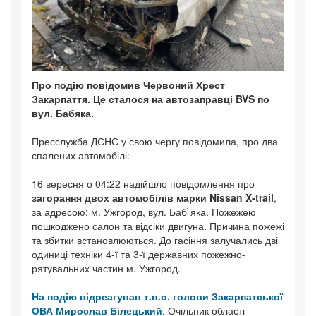
Про подію повідомив Червоний Хрест
Закарпаття. Це сталося на автозаправці BVS по
вул. Бабяка.
Пресслужба ДСНС у свою чергу повідомила, про два
спалених автомобілі:
16 вересня о 04:22 надійшло повідомлення про
загорання двох автомобілів марки Nissan X-trail
,
за адресою: м. Ужгород, вул. Баб`яка. Пожежею
пошкоджено салон та відсіки двигуна. Причина пожежі
та збитки встановлюються. До гасіння залучались дві
одиниці техніки 4-ї та 3-ї державних пожежно-
рятувальних частин м. Ужгород.
На подію відреагував т.в.о. голови Закарпатської
ОВА Мирослав Білецький
. Очільник області