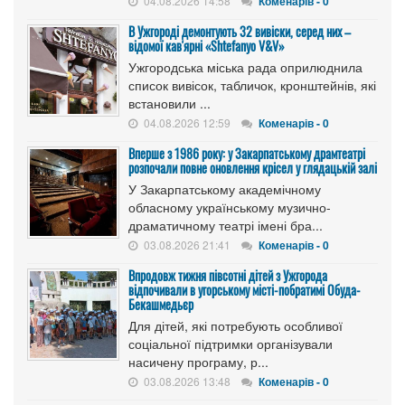
04.08.2026 14:58
Коменарів - 0
В Ужгороді демонтують 32 вивіски, серед них –
відомої кав'ярні «Shtefanyo V&V»
Ужгородська міська рада оприлюднила
список вивісок, табличок, кронштейнів, які
встановили ...
04.08.2026 12:59
Коменарів - 0
Вперше з 1986 року: у Закарпатському драмтеатрі
розпочали повне оновлення крісел у глядацькій залі
У Закарпатському академічному
обласному українському музично-
драматичному театрі імені бра...
03.08.2026 21:41
Коменарів - 0
Впродовж тижня півсотні дітей з Ужгорода
відпочивали в угорському місті-побратимі Обуда-
Бекашмедьєр
Для дітей, які потребують особливої
соціальної підтримки організували
насичену програму, р...
03.08.2026 13:48
Коменарів - 0