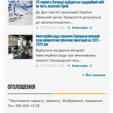
29 серпня в Ужгороді відбудеться традиційний забіг
на честь полеглих Героїв
До Дня пам’яті захисників України
обласний центр Закарпаття долучиться
до загальнонаціонал...
27.07.2026 19:39
Коменарів - 0
Інвестиційна рада схвалила Середньостроковий
план пріоритетних публічних інвестицій на 2027–
2029 рок
Відбулося засідання місцевої
інвестиційної ради при виконавчому
комітеті Ужгородської місь...
27.07.2026 14:25
Коменарів - 0
Всі новини
ОГОЛОШЕННЯ
* Настилання паркету, ламінату. Шліфування, лакування.
Тел. 050-204-13-33.