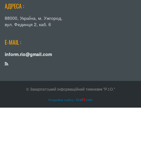
АДРЕСА :
88000, УкраЇна, м. Ужгород,
вул. Фединця 2, каб. 6
E-MAIL :
inform.rio@gmail.com
© Закарпатський інформаційний тижневик "Р.І.О."
Розробка сайту - Craf
IT
.com