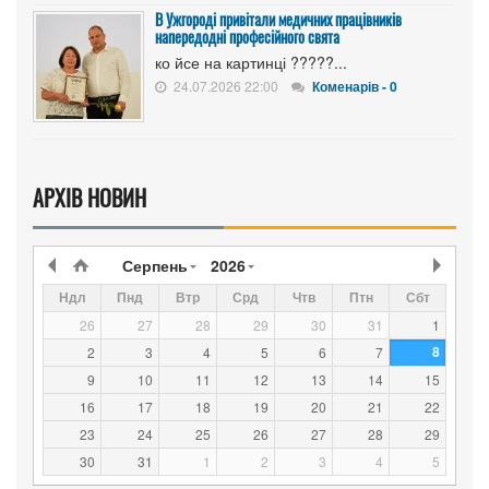
В Ужгороді привітали медичних працівників
напередодні професійного свята
ко йсе на картинці ?????...
24.07.2026 22:00
Коменарів - 0
АРХІВ НОВИН
Серпень
2026
Ндл
Пнд
Втр
Срд
Чтв
Птн
Сбт
26
27
28
29
30
31
1
8
2
3
4
5
6
7
9
10
11
12
13
14
15
16
17
18
19
20
21
22
23
24
25
26
27
28
29
30
31
1
2
3
4
5