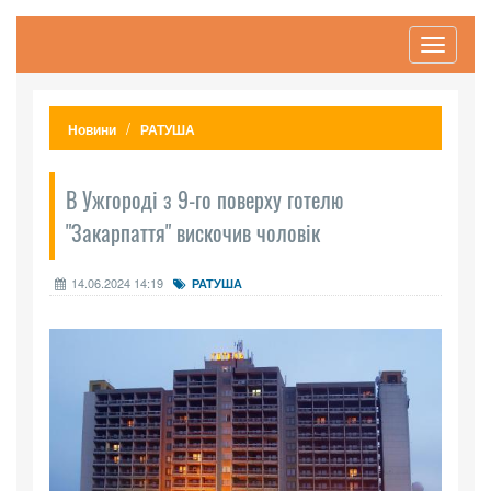
Toggle
navigati
Новини
РАТУША
В Ужгороді з 9-го поверху готелю
"Закарпаття" вискочив чоловік
14.06.2024 14:19
РАТУША