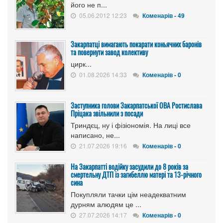
його не п...
05.06.2012 12:23
Коменарів - 49
Закарпатці вимагають покарати коньячних баронів
та повернути завод колективу
цирк...
01.08.2026 14:33
Коменарів - 0
Заступника голови Закарпатської ОВА Ростислава
Пріцака звільнили з посади
Триндєц, ну і фізіономія. На лиці все
написано, не...
21.07.2026 19:16
Коменарів - 0
На Закарпатті водійку засудили до 8 років за
смертельну ДТП із загибеллю матері та 13-річного
сина
Покупляли тачки цім неадекватним
дурням алюдям це ...
27.07.2026 14:17
Коменарів - 0