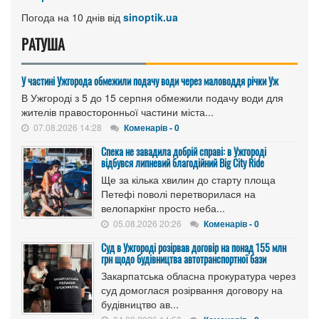
Погода на 10 днів від
sinoptik.ua
РАТУША
У частині Ужгорода обмежили подачу води через маловоддя річки Уж
В Ужгороді з 5 до 15 серпня обмежили подачу води для
жителів правосторонньої частини міста...
07.08.2026 14:28
Коменарів - 0
Спека не завадила добрій справі: в Ужгороді
відбувся липневий благодійний Big City Ride
Ще за кілька хвилин до старту площа
Петефі поволі перетворилася на
велопаркінг просто неба...
05.08.2026 20:26
Коменарів - 0
Cуд в Ужгороді розірвав договір на понад 155 млн
грн щодо будівництва автотранспортної бази
Закарпатська обласна прокуратура через
суд домоглася розірвання договору на
будівництво ав...