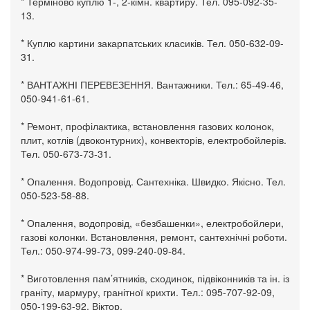
* Терміново куплю 1-, 2-кімн. квартиру. Тел. 095-092-35-
13.
* Куплю картини закарпатських класиків. Тел. 050-632-09-
31.
* ВАНТАЖНІ ПЕРЕВЕЗЕННЯ. Вантажники. Тел.: 65-49-46,
050-941-61-61.
* Ремонт, профілактика, встановлення газових колонок,
плит, котлів (двоконтурних), конвекторів, електробойлерів.
Тел. 050-673-73-31.
* Опалення. Водопровід. Сантехніка. Швидко. Якісно. Тел.
050-523-58-88.
* Опалення, водопровід, «безбашенки», електробойлери,
газові колонки. Встановлення, ремонт, сантехнічні роботи.
Тел.: 050-974-99-73, 099-240-09-84.
* Виготовлення пам’ятників, сходинок, підвіконників та ін. із
граніту, мармуру, гранітної крихти. Тел.: 095-707-92-09,
050-199-63-92, Віктор.