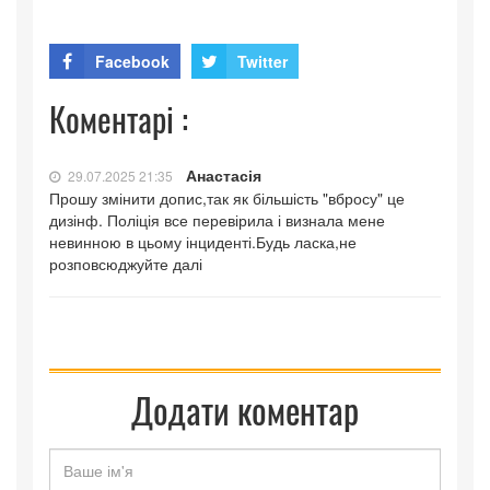
Facebook
Twitter
Коментарі :
Анастасія
29.07.2025 21:35
Прошу змінити допис,так як більшість "вбросу" це
дизінф. Поліція все перевірила і визнала мене
невинною в цьому інциденті.Будь ласка,не
розповсюджуйте далі
Додати коментар