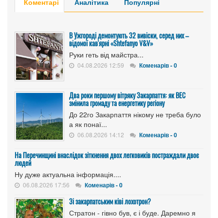
Коментарі
Аналітика
Популярні
В Ужгороді демонтують 32 вивіски, серед них –
відомої кав'ярні «Shtefanyo V&V»
Руки геть від майстра...
04.08.2026 12:59
Коменарів - 0
Два роки першому вітряку Закарпаття: як ВЕС
змінила громаду та енергетику регіону
До 22го Закарпаття нікому не треба було
а як понаї...
06.08.2026 14:12
Коменарів - 0
На Перечинщині внаслідок зіткнення двох легковиків постраждали двоє
людей
Ну дуже актуальна інформація....
06.08.2026 17:56
Коменарів - 0
Зі закарпатським ківі лохотрон?
Стратон - гівно був, є і буде. Даремно я