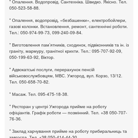
* Опалення. Водопровід. Сантехніка. Швидко. Якісно. Тел.
050-523-58-88.
* Опалення, водопровід, «безбашенки», електробойлери,
газові колонки. Встановлення, ремонт, сантехнічні роботи.
Тел.: 050-974-99-73, 099-240-09-84.
* Виготовлення пам’ятників, сходинок, підвіконників та ін. із
граніту, мармуру, гранітної крихти. Тел.: 095-707-92-09,
050-199-63-92, Віктор.
* Адвокатські послуги, перерахунок пенсій
військовослужбовцям, МВС. Ужгород, вул. Корзо, 13/12.
Тел. 050-658-70-82.
* Масаж. Тел. 095-475-18-38.
* Ресторан у центрі Ужгорода прийме на роботу
офіціантів. Графік роботи — позмінний. Тел. +38 050-707-
76-36.
* Заклад харчування прийме на роботу прибиральниць та
завгоспа. Тел. +38 050-414-44-30.