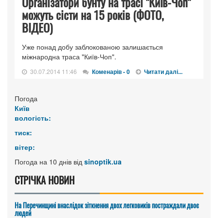
Організатори бунту на трасі "Київ-Чоп"
можуть сісти на 15 років (ФОТО,
ВІДЕО)
Уже понад добу заблокованою залишається
міжнародна траса "Київ-Чоп".
30.07.2014 11:46
Коменарів - 0
Читати далі...
Погода
Київ
вологість:
тиск:
вітер:
Погода на 10 днів від
sinoptik.ua
СТРІЧКА НОВИН
На Перечинщині внаслідок зіткнення двох легковиків постраждали двоє
людей