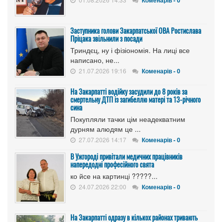
Коменарів - 0
Заступника голови Закарпатської ОВА Ростислава
Пріцака звільнили з посади
Триндєц, ну і фізіономія. На лиці все
написано, не...
21.07.2026 19:16
Коменарів - 0
На Закарпатті водійку засудили до 8 років за
смертельну ДТП із загибеллю матері та 13-річного
сина
Покупляли тачки цім неадекватним
дурням алюдям це ...
27.07.2026 14:17
Коменарів - 0
В Ужгороді привітали медичних працівників
напередодні професійного свята
ко йсе на картинці ?????...
24.07.2026 22:00
Коменарів - 0
На Закарпатті одразу в кількох районах тривають