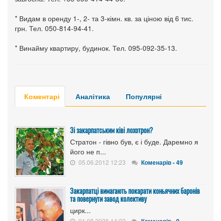
* Видам в оренду 1-, 2- та 3-кімн. кв. за ціною від 6 тис.
грн. Тел. 050-814-94-41.
* Винайму квартиру, будинок. Тел. 095-092-35-13.
Коментарі
Аналітика
Популярні
Зі закарпатським ківі лохотрон?
Стратон - гівно був, є і буде. Даремно я
його не п...
05.06.2012 12:23
Коменарів - 49
Закарпатці вимагають покарати коньячних баронів
та повернути завод колективу
цирк...
01.08.2026 14:33