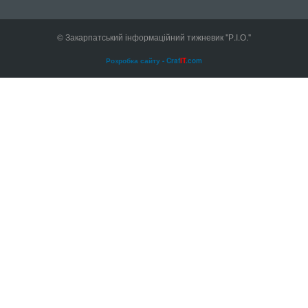
© Закарпатський інформаційний тижневик "Р.І.О."
Розробка сайту - Craf
IT
.com