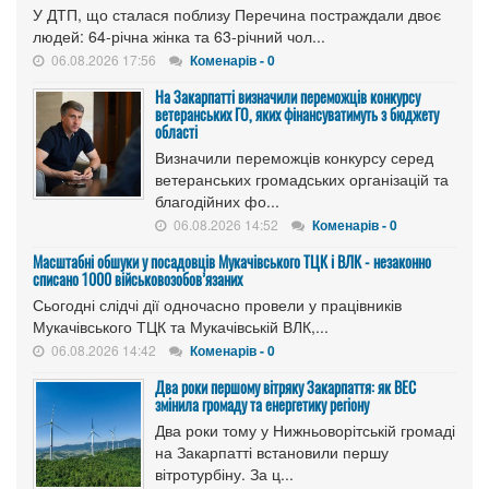
У ДТП, що сталася поблизу Перечина постраждали двоє
людей: 64-річна жінка та 63-річний чол...
06.08.2026 17:56
Коменарів - 0
На Закарпатті визначили переможців конкурсу
ветеранських ГО, яких фінансуватимуть з бюджету
області
Визначили переможців конкурсу серед
ветеранських громадських організацій та
благодійних фо...
06.08.2026 14:52
Коменарів - 0
Масштабні обшуки у посадовців Мукачівського ТЦК і ВЛК - незаконно
списано 1000 військовозобов’язаних
Сьогодні слідчі дії одночасно провели у працівників
Мукачівського ТЦК та Мукачівській ВЛК,...
06.08.2026 14:42
Коменарів - 0
Два роки першому вітряку Закарпаття: як ВЕС
змінила громаду та енергетику регіону
Два роки тому у Нижньоворітській громаді
на Закарпатті встановили першу
вітротурбіну. За ц...