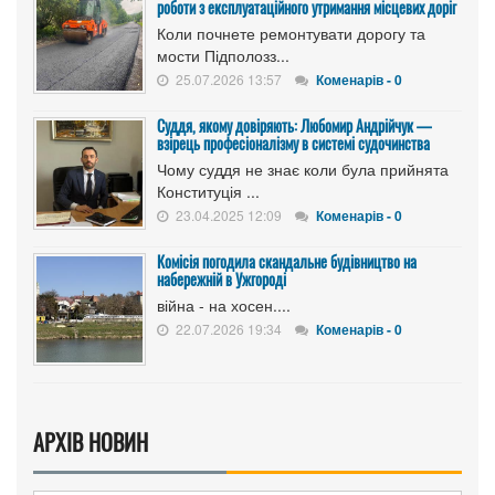
роботи з експлуатаційного утримання місцевих доріг
Коли почнете ремонтувати дорогу та
мости Підполозз...
25.07.2026 13:57
Коменарів - 0
Суддя, якому довіряють: Любомир Андрійчук —
взірець професіоналізму в системі судочинства
Чому суддя не знає коли була прийнята
Конституція ...
23.04.2025 12:09
Коменарів - 0
Комісія погодила скандальне будівництво на
набережній в Ужгороді
війна - на хосен....
22.07.2026 19:34
Коменарів - 0
АРХІВ НОВИН