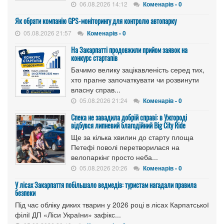
06.08.2026 14:12
Коменарів - 0
Як обрати компанію GPS-моніторингу для контролю автопарку
05.08.2026 21:57
Коменарів - 0
На Закарпатті продовжили прийом заявок на
конкурс стартапів
Бачимо велику зацікавленість серед тих,
хто прагне започаткувати чи розвинути
власну справ...
05.08.2026 21:24
Коменарів - 0
Спека не завадила добрій справі: в Ужгороді
відбувся липневий благодійний Big City Ride
Ще за кілька хвилин до старту площа
Петефі поволі перетворилася на
велопаркінг просто неба...
05.08.2026 20:26
Коменарів - 0
У лісах Закарпаття побільшало ведмедів: туристам нагадали правила
безпеки
Під час обліку диких тварин у 2026 році в лісах Карпатської
філії ДП «Ліси України» зафікс...