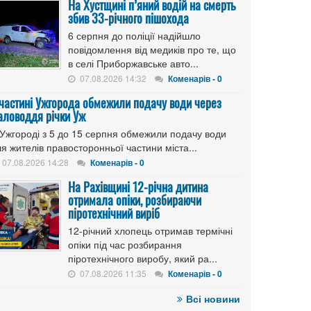
На Хустщині п’яний водій на смерть
збив 33-річного пішохода
6 серпня до поліції надійшло
повідомлення від медиків про те, що
в селі Приборжавське авто...
07.08.2026 14:32
Коменарів - 0
 частині Ужгорода обмежили подачу води через
аловоддя річки Уж
 Ужгороді з 5 до 15 серпня обмежили подачу води
я жителів правосторонньої частини міста...
07.08.2026 14:28
Коменарів - 0
На Рахівщині 12-річна дитина
отримала опіки, розбираючи
піротехнічний виріб
12-річний хлопець отримав термічні
опіки під час розбирання
піротехнічного виробу, який ра...
07.08.2026 11:35
Коменарів - 0
Всі новини