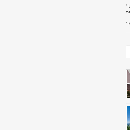
* 
ти
* 