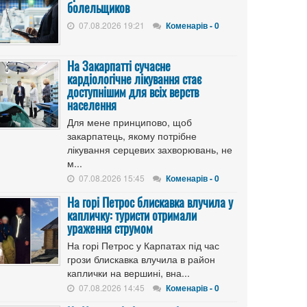
болельщиков
07.08.2026 19:21
Коменарів - 0
На Закарпатті сучасне
кардіологічне лікування стає
доступнішим для всіх верств
населення
Для мене принципово, щоб
закарпатець, якому потрібне
лікування серцевих захворювань, не
м...
07.08.2026 15:45
Коменарів - 0
На горі Петрос блискавка влучила у
капличку: туристи отримали
ураження струмом
На горі Петрос у Карпатах під час
грози блискавка влучила в район
каплички на вершині, вна...
07.08.2026 14:45
Коменарів - 0