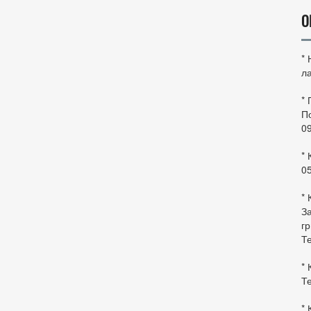
О
*
ла
*
По
0
* 
0
* 
За
гр
Те
* 
Те
* 