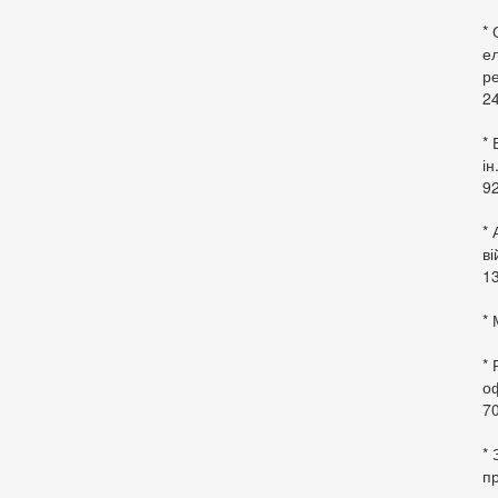
*
ел
ре
24
* 
ін
92
* 
в
13
* 
*
оф
70
*
пр