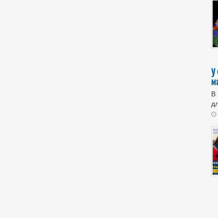
У
м
В
дл