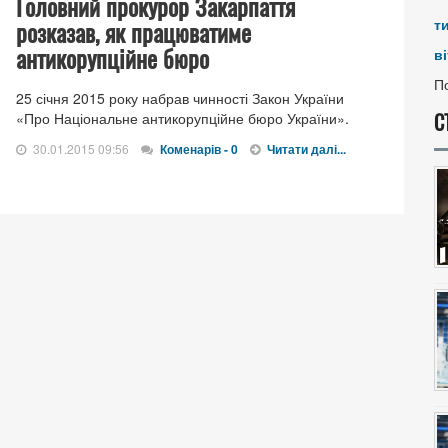
Головний прокурор Закарпаття
розказав, як працюватиме
т
антикорупційне бюро
ві
По
25 січня 2015 року набрав чинності Закон України
С
«Про Національне антикорупційне бюро України».
30.01.2015 09:56
Коменарів - 0
Читати далі...