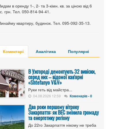
Видам в оренду 1-, 2- та 3-кімн. кв. за ціною від 6
с. грн. Тел. 050-814-94-41.
Винайму квартиру, будинок. Тел. 095-092-35-13.
Коментарі
Аналітика
Популярні
В Ужгороді демонтують 32 вивіски,
серед них – відомої кав'ярні
«Shtefanyo V&V»
Руки геть від майстра...
04.08.2026 12:59
Коменарів - 0
Два роки першому вітряку
Закарпаття: як ВЕС змінила громаду
та енергетику регіону
До 22го Закарпаття нікому не треба