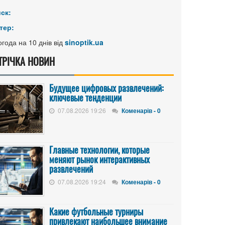
иск:
тер:
года на 10 днів від
sinoptik.ua
ТРІЧКА НОВИН
Будущее цифровых развлечений:
ключевые тенденции
07.08.2026 19:26
Коменарів - 0
Главные технологии, которые
меняют рынок интерактивных
развлечений
07.08.2026 19:24
Коменарів - 0
Какие футбольные турниры
привлекают наибольшее внимание