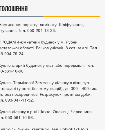
ГОЛОШЕННЯ
 Настилання паркету, ламінату. Шліфування,
кування. Тел. 050-204-13-33.
 ПРОДАМ 4-кімнатний будинок у м. Лубни
лтавської області. Всі комунікації, 8 сот. землі. Тел.
95-904-79-24.
Куплю старий будинок у місті або передмісті. Тел.
50-561-10-96.
Куплю. Терміново! Земельну ділянку в кінці вул.
горської (у полі, без комунікацій), до 300—400 тис.
н. Без посередників. Розрахунок протягом доби.
л. 093-047-11-52.
Куплю ділянку в р-ні Шахта, Оноківці, Червениця.
л. 050-561-10-96.
Куплю 1-, 2-кімн. квартиру. Тел. 050-561-10-96.