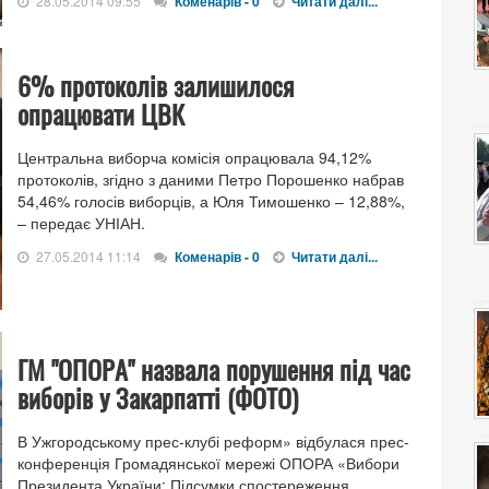
28.05.2014 09:55
Коменарів - 0
Читати далі...
6% протоколів залишилося
опрацювати ЦВК
Центральна виборча комісія опрацювала 94,12%
протоколів, згідно з даними Петро Порошенко набрав
54,46% голосів виборців, а Юля Тимошенко – 12,88%,
– передає УНІАН.
27.05.2014 11:14
Коменарів - 0
Читати далі...
ГМ "ОПОРА" назвала порушення під час
виборів у Закарпатті (ФОТО)
В Ужгородському прес-клубі реформ» відбулася прес-
конференція Громадянської мережі ОПОРА «Вибори
Президента України: Підсумки спостереження