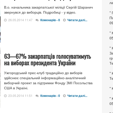
ла
В.о. начальника закарпатської міліції Сергій Шаранич
звернувся до виборців. Подробиці - у відео.
*
По
26.05.2014 11:47
Коменарів - 0
Читати далі...
0
* 
0
* 
За
63—67% закарпатців голосуватимуть
гр
на виборах президента України
Те
Ужгородський прес-клуб традиційно до виборів
* 
здійснює спеціальний інформаційно-аналітичний
Те
виборчий проект за підтримки Фонду ЗМІ Посольства
США в Україні.
* 
23.05.2014 11:51
Коменарів - 0
Читати далі...
* 
0