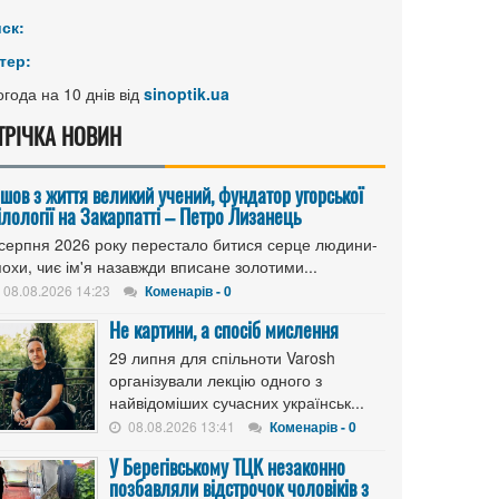
иск:
тер:
года на 10 днів від
sinoptik.ua
ТРІЧКА НОВИН
ішов з життя великий учений, фундатор угорської
ілології на Закарпатті – Петро Лизанець
 серпня 2026 року перестало битися серце людини-
охи, чиє ім'я назавжди вписане золотими...
08.08.2026 14:23
Коменарів - 0
Не картини, а спосіб мислення
29 липня для спільноти Varosh
організували лекцію одного з
найвідоміших сучасних українськ...
08.08.2026 13:41
Коменарів - 0
У Берегівському ТЦК незаконно
позбавляли відстрочок чоловіків з