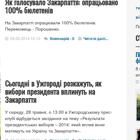
Як голосувало Закарпаття: опрацьовано
100% бюлетенів
т
ві
На Закарпатті опрацювали 100% бюлетенів.
По
Переможець - Порошенко.
С
28.05.2014 10:13
Коменарів - 0
Читати далі...
П
ф
8
еп
Сьогодні в Ужгороді розкажуть, як
вибори президента вплинуть на
Закарпаття
У середу, 28 травня, о 13.00 в Ужгородському прес-
клубі відбудеться засідання на тему «Результати
президентських виборів – 2014: який вплив вони
матимуть на Україну та Закарпаття».