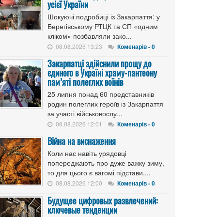
усієї України
Шокуючі подробиці із Закарпаття: у
Берегівському РТЦК та СП «одним
кліком» позбавляли зако...
08.08.2026 13:23
Коменарів - 0
Закарпатці здійснили прощу до
єдиного в Україні храму-пантеону
пам’яті полеглих воїнів
25 липня понад 60 представників
родин полеглих героїв із Закарпаття
за участі військовослу...
08.08.2026 12:01
Коменарів - 0
Війна на виснаження
Коли нас навіть урядовці
попереджають про дуже важку зиму,
то для цього є вагомі підстави....
08.08.2026 12:00
Коменарів - 0
Будущее цифровых развлечений:
ключевые тенденции