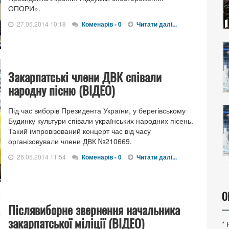
ОПОРИ».
27.05.2014 10:18
Коменарів - 0
Читати далі...
Закарпатські члени ДВК співали
народну пісню (ВІДЕО)
Під час виборів Президента України, у берегівському
Будинку культури співали українських народних пісень.
Такий імпровізований концерт час від часу
організовували члени ДВК №210669.
26.05.2014 11:54
Коменарів - 0
Читати далі...
О
Післявиборне звернення начальника
закарпатської міліції (ВІДЕО)
*