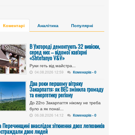
Коментарі
Аналітика
Популярні
В Ужгороді демонтують 32 вивіски,
серед них – відомої кав'ярні
«Shtefanyo V&V»
Руки геть від майстра...
04.08.2026 12:59
Коменарів - 0
Два роки першому вітряку
Закарпаття: як ВЕС змінила громаду
та енергетику регіону
До 22го Закарпаття нікому не треба
було а як понаї...
06.08.2026 14:12
Коменарів - 0
а Перечинщині внаслідок зіткнення двох легковиків
остраждали двоє людей