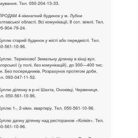
кування. Тел. 050-204-13-33.
 ПРОДАМ 4-кімнатний будинок у м. Лубни
лтавської області. Всі комунікації, 8 сот. землі. Тел.
95-904-79-24.
Куплю старий будинок у місті або передмісті. Тел.
50-561-10-96.
Куплю. Терміново! Земельну ділянку в кінці вул.
горської (у полі, без комунікацій), до 300—400 тис.
н. Без посередників. Розрахунок протягом доби.
л. 093-047-11-52.
Куплю ділянку в р-ні Шахта, Оноківці, Червениця.
л. 050-561-10-96.
Куплю 1-, 2-кімн. квартиру. Тел. 050-561-10-96.
Куплю дачну ділянку над рестораном «Кілікія». Тел.
50-561-10-96.