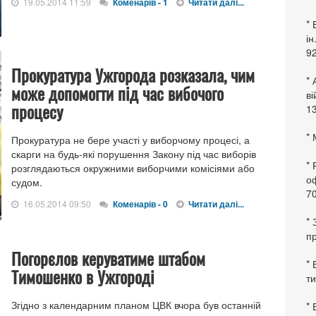
19.05.2014 11:59
Коменарів - 1
Читати далі...
* 
ін
92
Прокуратура Ужгорода розказала, чим
* 
може допомогти під час вибочого
в
процесу
13
* 
Прокуратура не бере участі у виборчому процесі, а
скарги на будь-які порушення Закону під час виборів
*
розглядаються окружними виборчими комісіями або
оф
судом.
70
16.05.2014 09:50
Коменарів - 0
Читати далі...
*
пр
Погорєлов керуватиме штабом
* 
Тимошенко в Ужгороді
ти
Згідно з календарним планом ЦВК вчора був останній
* 