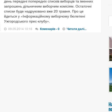
день передачі попередніх списків виборців та іменних
запрошень дільничним виборчим комісіям. Остаточні
списки буде надруковано вже 20 травня. Про це
йдеться у «Інформаційному виборчому бюлетені
Ужгородського прес-клубу».
09.05.2014 10:16
Коменарів - 0
Читати далі...
Н
п