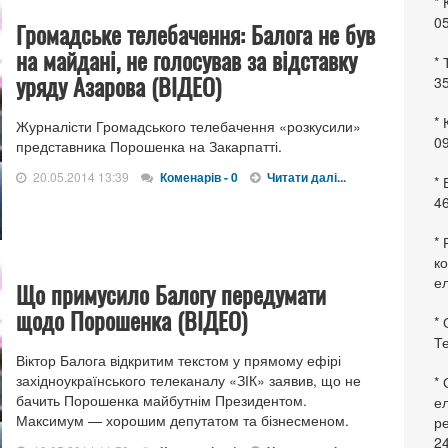
* 
0
Громадське телебачення: Балога не був
на майдані, не голосував за відставку
* 
уряду Азарова (ВІДЕО)
35
* 
Журналісти Громадського телебачення «розкусили»
09
представника Порошенка на Закарпатті.
20.05.2014 13:39
Коменарів - 0
Читати далі...
*
46
* 
ко
ел
Що примусило Балогу передумати
щодо Порошенка (ВІДЕО)
* 
Те
Віктор Балога відкритим текстом у прямому ефірі
західноукраїнського телеканалу «ЗІК» заявив, що не
*
бачить Порошенка майбутнім Президентом.
ел
Максимум — хорошим депутатом та бізнесменом.
ре
24