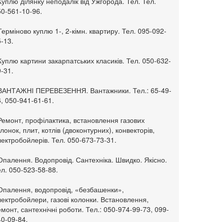
Куплю ділянку неподалік від Ужгорода. Тел. Тел.
50-561-10-96.
Терміново куплю 1-, 2-кімн. квартиру. Тел. 095-092-
-13.
Куплю картини закарпатських класиків. Тел. 050-632-
-31.
 ВАНТАЖНІ ПЕРЕВЕЗЕННЯ. Вантажники. Тел.: 65-49-
, 050-941-61-61.
Ремонт, профілактика, встановлення газових
лонок, плит, котлів (двоконтурних), конвекторів,
ектробойлерів. Тел. 050-673-73-31.
Опалення. Водопровід. Сантехніка. Швидко. Якісно.
л. 050-523-58-88.
 Опалення, водопровід, «безбашенки»,
ектробойлери, газові колонки. Встановлення,
монт, сантехнічні роботи. Тел.: 050-974-99-73, 099-
0-09-84.