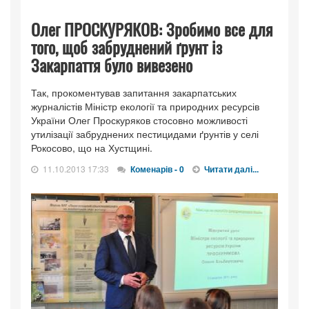
Олег ПРОСКУРЯКОВ: Зробимо все для
того, щоб забруднений ґрунт із
Закарпаття було вивезено
Так, прокоментував запитання закарпатських
журналістів Міністр екології та природних ресурсів
України Олег Проскуряков стосовно можливості
утилізації забруднених пестицидами ґрунтів у селі
Рокосово, що на Хустщині.
11.10.2013 17:33
Коменарів - 0
Читати далі...