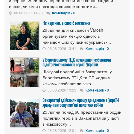
8 серпня 2026 року перестало битися серце людини-
епохи, чиє ім'я назавжди вписане золотими...
08.08.2026 14:23
Коменарів - 0
Не картини, а спосіб мислення
29 липня для спільноти Varosh
організували лекцію одного з
найвідоміших сучасних українськ...
08.08.2026 13:41
Коменарів - 0
У Берегівському ТЦК незаконно позбавляли
відстрочок чоловіків з усієї України
Шокуючі подробиці із Закарпаття: у
Берегівському РТЦК та СП «одним
кліком» позбавляли зако...
08.08.2026 13:23
Коменарів - 0
Закарпатці здійснили прощу до єдиного в Україні
храму-пантеону пам’яті полеглих воїнів
25 липня понад 60 представників родин
полеглих героїв із Закарпаття за участі
військовослу...
08.08.2026 12:01
Коменарів - 0