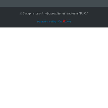
© Закарпатський інформаційний тижневик "Р.І.О."
Розробка сайту - Craf
IT
.com