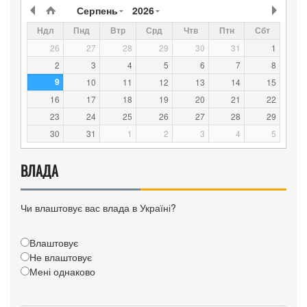
Серпень
2026
Ндл
Пнд
Втр
Срд
Чтв
Птн
Сбт
26
27
28
29
30
31
1
2
3
4
5
6
7
8
9
10
11
12
13
14
15
16
17
18
19
20
21
22
23
24
25
26
27
28
29
30
31
1
2
3
4
5
ВЛАДА
Чи влаштовує вас влада в Україні?
Влаштовує
Не влаштовує
Мені однаково