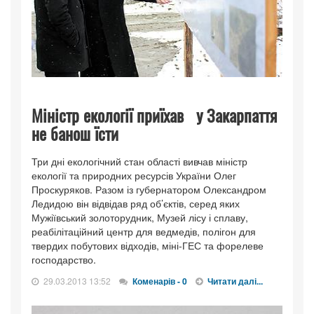
Міністр екології приїхав у Закарпаття
не банош їсти
Три дні екологічний стан області вивчав міністр
екології та природних ресурсів України Олег
Проскуряков. Разом із губернатором Олександром
Ледидою він відвідав ряд об’єктів, серед яких
Мужіївський золоторудник, Музей лісу і сплаву,
реабілітаційний центр для ведмедів, полігон для
твердих побутових відходів, міні-ГЕС та форелеве
господарство.
29.03.2013 13:52
Коменарів - 0
Читати далі...