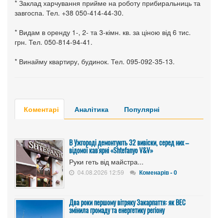
* Заклад харчування прийме на роботу прибиральниць та
завгоспа. Тел. +38 050-414-44-30.
* Видам в оренду 1-, 2- та 3-кімн. кв. за ціною від 6 тис.
грн. Тел. 050-814-94-41.
* Винайму квартиру, будинок. Тел. 095-092-35-13.
Коментарі
Аналітика
Популярні
В Ужгороді демонтують 32 вивіски, серед них –
відомої кав'ярні «Shtefanyo V&V»
Руки геть від майстра...
04.08.2026 12:59
Коменарів - 0
Два роки першому вітряку Закарпаття: як ВЕС
змінила громаду та енергетику регіону