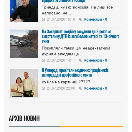
Триндєц, ну і фізіономія. На лиці все
написано, не...
21.07.2026 19:16
Коменарів - 0
На Закарпатті водійку засудили до 8 років за
смертельну ДТП із загибеллю матері та 13-річного
сина
Покупляли тачки цім неадекватним
дурням алюдям це ...
27.07.2026 14:17
Коменарів - 0
В Ужгороді привітали медичних працівників
напередодні професійного свята
ко йсе на картинці ?????...
24.07.2026 22:00
Коменарів - 0
АРХІВ НОВИН