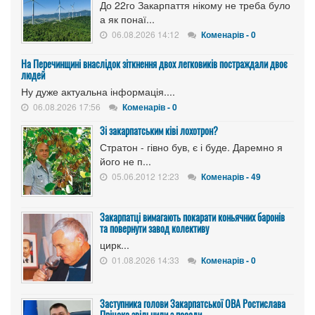
До 22го Закарпаття нікому не треба було
а як понаї...
06.08.2026 14:12
Коменарів - 0
На Перечинщині внаслідок зіткнення двох легковиків постраждали двоє
людей
Ну дуже актуальна інформація....
06.08.2026 17:56
Коменарів - 0
Зі закарпатським ківі лохотрон?
Стратон - гівно був, є і буде. Даремно я
його не п...
05.06.2012 12:23
Коменарів - 49
Закарпатці вимагають покарати коньячних баронів
та повернути завод колективу
цирк...
01.08.2026 14:33
Коменарів - 0
Заступника голови Закарпатської ОВА Ростислава
Пріцака звільнили з посади