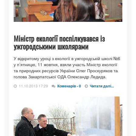
Міністр екології поспілкувався із
ужгородськими школярами
У відкритому уроці з екології в ужгородській школі №6
у п’ятницю, 11 жовтня, взяли участь Міністр екології
та природних ресурсів України Олег Проскуряков та
голова Закарпатської ОДА Олександр Ледида.
11.10.2013 17:29
Коменарів - 0
Читати далі...