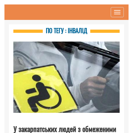
Toggle
navigati
ПО ТЕГУ : ІНВАЛІД
У закарпатських людей з обмеженими