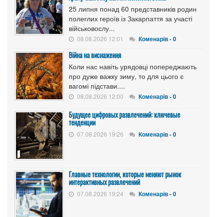
25 липня понад 60 представників родин
полеглих героїв із Закарпаття за участі
військовослу...
08.08.2026 12:01
Коменарів - 0
Війна на виснаження
Коли нас навіть урядовці попереджають
про дуже важку зиму, то для цього є
вагомі підстави....
08.08.2026 12:00
Коменарів - 0
Будущее цифровых развлечений: ключевые
тенденции
07.08.2026 19:26
Коменарів - 0
Главные технологии, которые меняют рынок
интерактивных развлечений
07.08.2026 19:24
Коменарів - 0