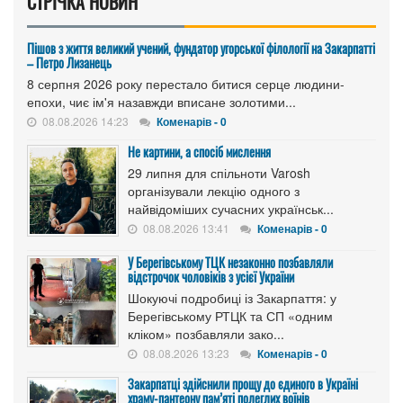
СТРІЧКА НОВИН
Пішов з життя великий учений, фундатор угорської філології на Закарпатті
– Петро Лизанець
8 серпня 2026 року перестало битися серце людини-
епохи, чиє ім'я назавжди вписане золотими...
08.08.2026 14:23
Коменарів - 0
Не картини, а спосіб мислення
29 липня для спільноти Varosh
організували лекцію одного з
найвідоміших сучасних українськ...
08.08.2026 13:41
Коменарів - 0
У Берегівському ТЦК незаконно позбавляли
відстрочок чоловіків з усієї України
Шокуючі подробиці із Закарпаття: у
Берегівському РТЦК та СП «одним
кліком» позбавляли зако...
08.08.2026 13:23
Коменарів - 0
Закарпатці здійснили прощу до єдиного в Україні
храму-пантеону пам’яті полеглих воїнів