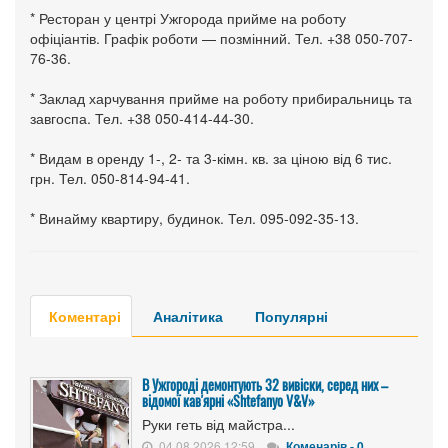
* Ресторан у центрі Ужгорода прийме на роботу
офіціантів. Графік роботи — позмінний. Тел. +38 050-707-
76-36.
* Заклад харчування прийме на роботу прибиральниць та
завгоспа. Тел. +38 050-414-44-30.
* Видам в оренду 1-, 2- та 3-кімн. кв. за ціною від 6 тис.
грн. Тел. 050-814-94-41.
* Винайму квартиру, будинок. Тел. 095-092-35-13.
Коментарі
Аналітика
Популярні
В Ужгороді демонтують 32 вивіски, серед них –
відомої кав'ярні «Shtefanyo V&V»
Руки геть від майстра...
04.08.2026 12:59
Коменарів - 0