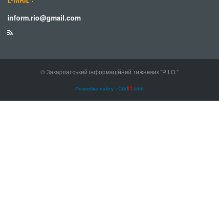
inform.rio@gmail.com
© Закарпатський інформаційний тижневик "Р.І.О."
Розробка сайту - Craf
IT
.com