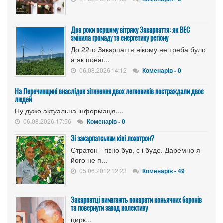
Два роки першому вітряку Закарпаття: як ВЕС
змінила громаду та енергетику регіону
До 22го Закарпаття нікому не треба було
а як понаї...
06.08.2026 14:12
Коменарів - 0
На Перечинщині внаслідок зіткнення двох легковиків постраждали двоє
людей
Ну дуже актуальна інформація....
06.08.2026 17:56
Коменарів - 0
Зі закарпатським ківі лохотрон?
Стратон - гівно був, є і буде. Даремно я
його не п...
05.06.2012 12:23
Коменарів - 49
Закарпатці вимагають покарати коньячних баронів
та повернути завод колективу
цирк...