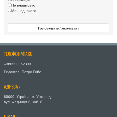
Не влаштовує
Мені однаково
Голосувати/результат
ТЕЛЕФОН/ФАКС :
+380990052393
Редактор: Петро Гойс
АДРЕСА :
88000, УкраЇна, м. Ужгород,
вул. Фединця 2, каб. 6
E-MAIL :