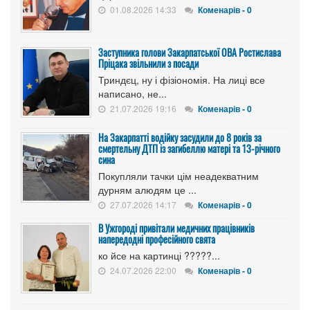
01.08.2026 14:33
Коменарів - 0
Заступника голови Закарпатської ОВА Ростислава
Пріцака звільнили з посади
Триндєц, ну і фізіономія. На лиці все
написано, не...
21.07.2026 19:16
Коменарів - 0
На Закарпатті водійку засудили до 8 років за
смертельну ДТП із загибеллю матері та 13-річного
сина
Покупляли тачки цім неадекватним
дурням алюдям це ...
27.07.2026 14:17
Коменарів - 0
В Ужгороді привітали медичних працівників
напередодні професійного свята
ко йсе на картинці ?????...
24.07.2026 22:00
Коменарів - 0