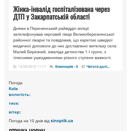
Жінка-інвалід госпіталізована через
ДТП у Закарпатській області
Днями в Перечинський райвідділ міліції
зателефонував черговий лікар Великоберезнянської
районної лікарні та повідомив, що каретою швидкої
медичної допомоги до них доставлено жительку села
Малий Березний, інваліда дитинства 1-ї групи, з
тілесними ушкодженнями різного ступеня важкості.
14.09.2012 11:11
Коменарів - 0
Читати далі...
Погода
Київ
вологість:
тиск:
вітер:
Погода на 10 днів від
sinoptik.ua