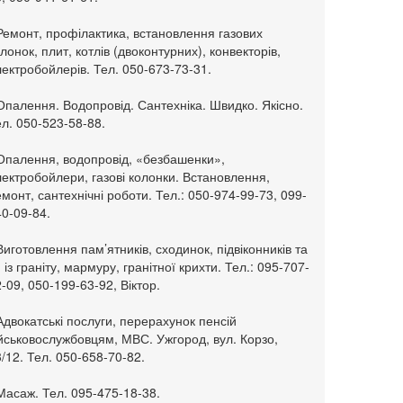
Ремонт, профілактика, встановлення газових
лонок, плит, котлів (двоконтурних), конвекторів,
ектробойлерів. Тел. 050-673-73-31.
Опалення. Водопровід. Сантехніка. Швидко. Якісно.
л. 050-523-58-88.
 Опалення, водопровід, «безбашенки»,
ектробойлери, газові колонки. Встановлення,
монт, сантехнічні роботи. Тел.: 050-974-99-73, 099-
0-09-84.
Виготовлення пам’ятників, сходинок, підвіконників та
. із граніту, мармуру, гранітної крихти. Тел.: 095-707-
-09, 050-199-63-92, Віктор.
Адвокатські послуги, перерахунок пенсій
ійськовослужбовцям, МВС. Ужгород, вул. Корзо,
/12. Тел. 050-658-70-82.
Масаж. Тел. 095-475-18-38.