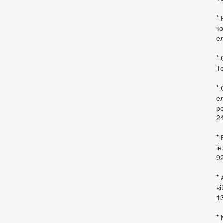
* 
ко
ел
* 
Те
*
ел
ре
24
* 
ін
92
* 
в
13
* 