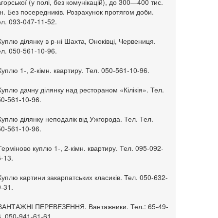
горської (у полі, без комунікацій), до 300—400 тис.
н. Без посередників. Розрахунок протягом доби.
л. 093-047-11-52.
Куплю ділянку в р-ні Шахта, Оноківці, Червениця.
л. 050-561-10-96.
Куплю 1-, 2-кімн. квартиру. Тел. 050-561-10-96.
Куплю дачну ділянку над рестораном «Кілікія». Тел.
50-561-10-96.
Куплю ділянку неподалік від Ужгорода. Тел. Тел.
50-561-10-96.
Терміново куплю 1-, 2-кімн. квартиру. Тел. 095-092-
-13.
Куплю картини закарпатських класиків. Тел. 050-632-
-31.
 ВАНТАЖНІ ПЕРЕВЕЗЕННЯ. Вантажники. Тел.: 65-49-
, 050-941-61-61.