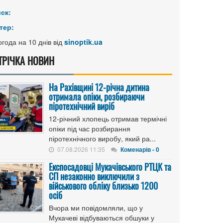
иск:
тер:
года на 10 днів від
sinoptik.ua
ТРІЧКА НОВИН
На Рахівщині 12-річна дитина
отримала опіки, розбираючи
піротехнічний виріб
12-річний хлопець отримав термічні
опіки під час розбирання
піротехнічного виробу, який ра...
07.08.2026 11:35
Коменарів - 0
Експосадовці Мукачівського РТЦК та
СП незаконно виключили з
військового обліку близько 1200
осіб
Вчора ми повідомляли, що у
Мукачеві відбуваються обшуки у