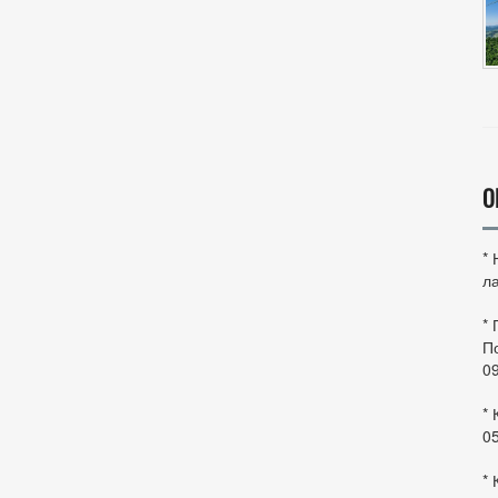
О
*
ла
*
По
0
* 
0
* 