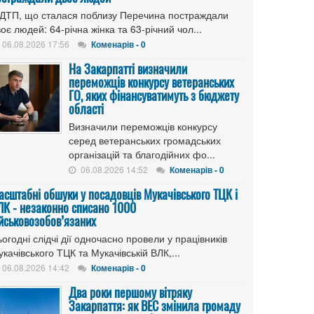
 ДТП, що сталася поблизу Перечина постраждали
оє людей: 64-річна жінка та 63-річний чол...
06.08.2026 17:56
Коменарів - 0
На Закарпатті визначили
переможців конкурсу ветеранських
ГО, яких фінансуватимуть з бюджету
області
Визначили переможців конкурсу
серед ветеранських громадських
організацій та благодійних фо...
06.08.2026 14:52
Коменарів - 0
асштабні обшуки у посадовців Мукачівського ТЦК і
ЛК - незаконно списано 1000
ійськовозобов’язаних
огодні слідчі дії одночасно провели у працівників
качівського ТЦК та Мукачівській ВЛК,...
06.08.2026 14:42
Коменарів - 0
Два роки першому вітряку
Закарпаття: як ВЕС змінила громаду