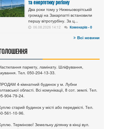
та енергетику регіону
Два роки тому у Нижньоворітській
громаді на Закарпатті встановили
першу вітротурбіну. За ц...
06.08.2026 14:12
Коменарів - 0
Всі новини
ГОЛОШЕННЯ
 Настилання паркету, ламінату. Шліфування,
кування. Тел. 050-204-13-33.
 ПРОДАМ 4-кімнатний будинок у м. Лубни
лтавської області. Всі комунікації, 8 сот. землі. Тел.
95-904-79-24.
Куплю старий будинок у місті або передмісті. Тел.
50-561-10-96.
Куплю. Терміново! Земельну ділянку в кінці вул.