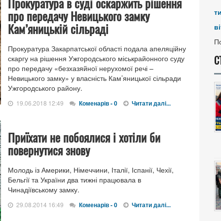
Прокуратура в суді оскаржить рішення
про передачу Невицького замку
т
Кам’яницькій сільраді
ві
По
Прокуратура Закарпатської області подала апеляційну
С
скаргу на рішення Ужгородського міськрайонного суду
про передачу «безхазяйної нерухомої речі –
Невицького замку» у власність Кам’яницької сільради
Ужгородського району.
19.06.2018 12:49
Коменарів - 0
Читати далі...
Приїхати не побоялися і хотіли би
повернутися знову
Молодь із Америки, Німеччини, Італії, Іспанії, Чехії,
Бельгії та України два тижні працювала в
Чинадіївському замку.
29.08.2014 16:49
Коменарів - 0
Читати далі...