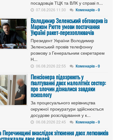
посадовців ТЦК та ВЛК у справі п...
07.08.2026 11:30
Коменарів - 0
Володимир Зеленський обговорив із
Марком Рютте умови постачання
Україні ракет-перехоплювачів
Президент України Володимир
Зеленський провів телефонну
розмову з Генеральним секретарем
Н...
06.08.2026 22:55
Коменарів - 0
Пенсіонера підозрюють у
ґвалтуванні двох малолітніх сестер:
про злочин дізналися завдяки
психологу
За процесуального керівництва
окружної прокуратури здійснюється
досудове розслідування у к...
06.08.2026 22:45
Коменарів - 0
а Перечинщині внаслідок зіткнення двох легковиків
остраждали двоє людей