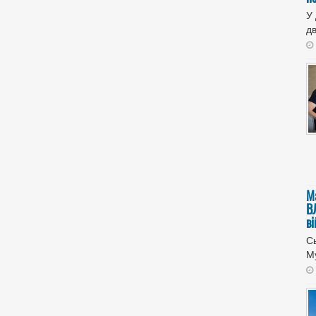
У
дв
М
В
в
Сь
Му