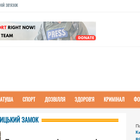
НІЙ ЗВ'ЯЗОК
РАТУША
СПОРТ
ДОЗВІЛЛЯ
ЗДОРОВ'Я
КРИМІНАЛ
ФО
ЕВИЦЬКИЙ ЗАМОК
П
К
в