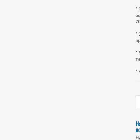
*
оф
70
*
пр
* 
ти
* 
Н
п
Ну