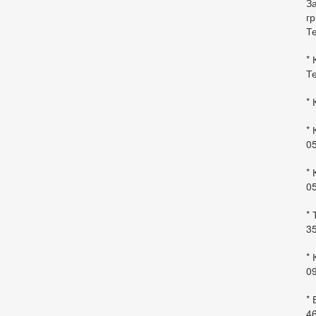
За
гр
Те
* 
Те
* 
* 
0
* 
0
* 
35
* 
09
*
46