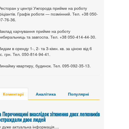
 Ресторан у центрі Ужгорода прийме на роботу
іціантів. Графік роботи — позмінний. Тел. +38 050-
7-76-36.
 Заклад харчування прийме на роботу
ибиральниць та завгоспа. Тел. +38 050-414-44-30.
Видам в оренду 1-, 2- та 3-кімн. кв. за ціною від 6
с. грн. Тел. 050-814-94-41.
Винайму квартиру, будинок. Тел. 095-092-35-13.
Коментарі
Аналітика
Популярні
а Перечинщині внаслідок зіткнення двох легковиків
остраждали двоє людей
 дуже актуальна інформація....