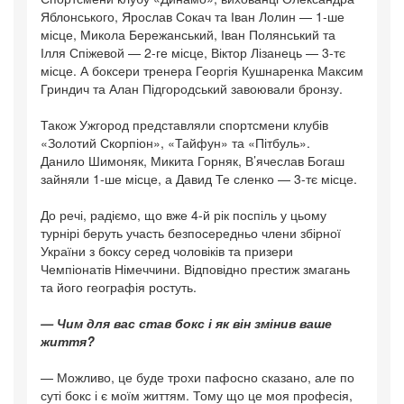
Яблонського, Ярослав Сокач та Іван Лолин — 1-ше
місце, Микола Бережанський, Іван Полянський та
Ілля Спіжевой — 2-ге місце, Віктор Лізанець — 3-тє
місце. А боксери тренера Георгія Кушнаренка Максим
Гриндич та Алан Підгородський завоювали бронзу.
Також Ужгород представляли спортсмени клубів
«Золотий Скорпіон», «Тайфун» та «Пітбуль».
Данило Шимоняк, Микита Горняк, В’ячеслав Богаш
зайняли 1-ше місце, а Давид Те сленко — 3-тє місце.
До речі, радіємо, що вже 4-й рік поспіль у цьому
турнірі беруть участь безпосередньо члени збірної
України з боксу серед чоловіків та призери
Чемпіонатів Німеччини. Відповідно престиж змагань
та його географія ростуть.
— Чим для вас став бокс і як він змінив ваше
життя?
— Можливо, це буде трохи пафосно сказано, але по
суті бокс і є моїм життям. Тому що це моя професія,