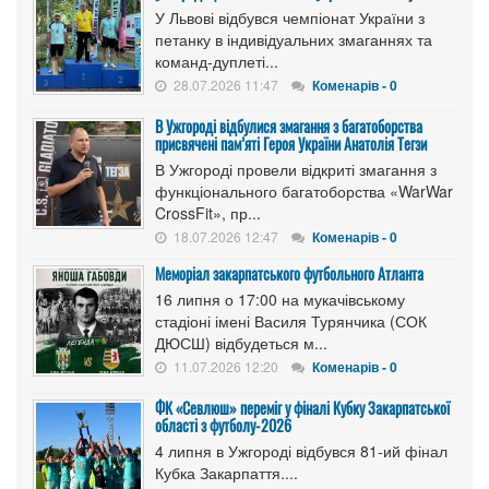
У Львові відбувся чемпіонат України з
петанку в індивідуальних змаганнях та
команд-дуплеті...
28.07.2026 11:47
Коменарів - 0
В Ужгороді відбулися змагання з багатоборства
присвячені пам’яті Героя України Анатолія Тегзи
В Ужгороді провели відкриті змагання з
функціонального багатоборства «WarWar
CrossFit», пр...
18.07.2026 12:47
Коменарів - 0
Меморіал закарпатського футбольного Атланта
16 липня о 17:00 на мукачівському
стадіоні імені Василя Турянчика (СОК
ДЮСШ) відбудеться м...
11.07.2026 12:20
Коменарів - 0
ФК «Севлюш» переміг у фіналі Кубку Закарпатської
області з футболу-2026
4 липня в Ужгороді відбувся 81-ий фінал
Кубка Закарпаття....