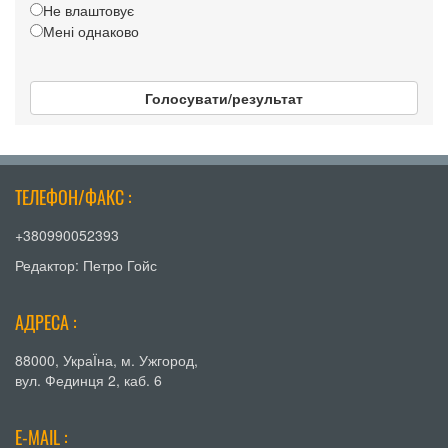
Не влаштовує
Мені однаково
Голосувати/результат
ТЕЛЕФОН/ФАКС :
+380990052393
Редактор: Петро Гойс
АДРЕСА :
88000, УкраЇна, м. Ужгород,
вул. Фединця 2, каб. 6
E-MAIL :