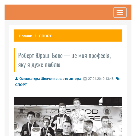
Toggle
navigati
Новини
СПОРТ
Роберт Юрош: Бокс — це моя професія,
яку я дуже люблю
27.04.2019 13:48
Олександра Шевченко, фото автора
СПОРТ