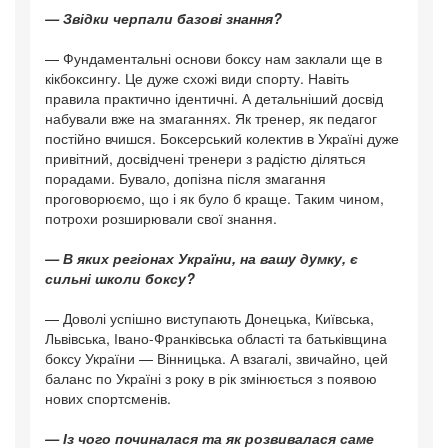
— Звідки черпали базові знання?
— Фундаментальні основи боксу нам заклали ще в
кікбоксингу. Це дуже схожі види спорту. Навіть
правила практично ідентичні. А детальніший досвід
набували вже на змаганнях. Як тренер, як педагог
постійно вчишся. Боксерський колектив в Україні дуже
привітний, досвідчені тренери з радістю діляться
порадами. Бувало, допізна після змагання
проговорюємо, що і як було б краще. Таким чином,
потрохи розширювали свої знання.
— В яких регіонах України, на вашу думку, є
сильні школи боксу?
— Доволі успішно виступають Донецька, Київська,
Львівська, Івано-Франківська області та батьківщина
боксу України — Вінницька. А взагалі, звичайно, цей
баланс по Україні з року в рік змінюється з появою
нових спортсменів.
— Із чого починалася та як розвивалася саме