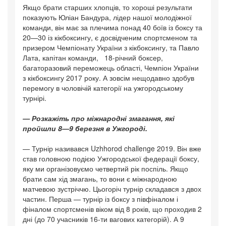
Якщо брати старших хлопців, то хороші результати
показують Юліан Бандура, лідер нашої молодіжної
команди, він має за плечима понад 40 боїв із боксу та
20—30 із кікбоксингу, є досвідченим спортсменом та
призером Чемпіонату України з кікбоксингу, та Павло
Лата, капітан команди, 18-річний боксер,
багаторазовий переможець області, Чемпіон України
з кікбоксингу 2017 року. А зовсім нещодавно здобув
перемогу в чоловічій категорії на ужгородському
турнірі.
— Розкажіть про міжнародні змагання, які
пройшли 8—9 березня в Ужгороді.
— Турнір називався Uzhhorod challenge 2019. Він вже
став головною подією Ужгородської федерації боксу,
яку ми організовуємо четвертий рік поспіль. Якщо
брати сам хід змагань, то вони є міжнародною
матчевою зустріччю. Цьогоріч турнір складався з двох
частин. Перша — турнір із боксу з півфіналом і
фіналом спортсменів віком від 8 років, що проходив 2
дні (до 70 учасників 16-ти вагових категорій). А 9