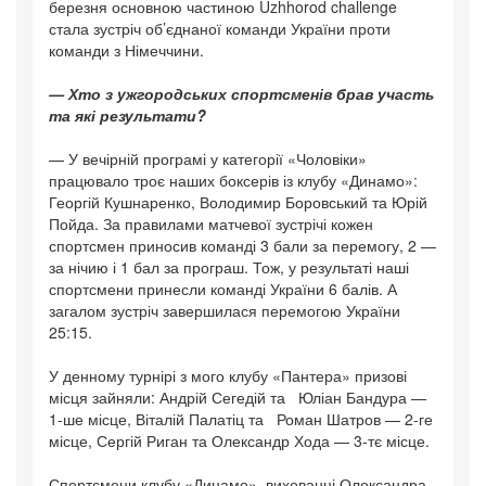
березня основною частиною Uzhhorod challenge
стала зустріч об’єднаної команди України проти
команди з Німеччини.
— Хто з ужгородських спортсменів брав участь
та які результати?
— У вечірній програмі у категорії «Чоловіки»
працювало троє наших боксерів із клубу «Динамо»:
Георгій Кушнаренко, Володимир Боровський та Юрій
Пойда. За правилами матчевої зустрічі кожен
спортсмен приносив команді 3 бали за перемогу, 2 —
за нічию і 1 бал за програш. Тож, у результаті наші
спортсмени принесли команді України 6 балів. А
загалом зустріч завершилася перемогою України
25:15.
У денному турнірі з мого клубу «Пантера» призові
місця зайняли: Андрій Сегедій та Юліан Бандура —
1-ше місце, Віталій Палатіц та Роман Шатров — 2-ге
місце, Сергій Риган та Олександр Хода — 3-тє місце.
Спортсмени клубу «Динамо», вихованці Олександра