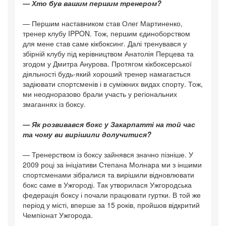
— Хто був вашим першим тренером?
— Першим наставником став Олег Мартиненко,
тренер клубу IPPON. Тож, першим єдиноборством
для мене став саме кікбоксинг. Далі тренувався у
збірній клубу під керівництвом Анатолія Перцева та
згодом у Дмитра Анурова. Протягом кікбоксерської
діяльності будь-який хороший тренер намагається
задіювати спортсменів і в суміжних видах спорту. Тож,
ми неодноразово брали участь у регіональних
змаганнях із боксу.
— Як розвивався бокс у Закарпатті на той час
та чому ви вирішили долучитися?
— Тренерством із боксу зайнявся значно пізніше. У
2009 році за ініціативи Степана Молнара ми з іншими
спортсменами зібралися та вирішили відновлювати
бокс саме в Ужгороді. Так утворилася Ужгородська
федерація боксу і почали працювати гуртки. В той же
період у місті, вперше за 15 років, пройшов відкритий
Чемпіонат Ужгорода.