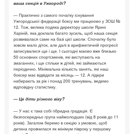
ваша секція в Ужгороді?
— Практично з самого початку існування
Ужгородської федерації боксу ми працюємо у ЗОШ №
12. Тож, велика подяка директору школи Ярині
Харіній, яка доклала багато зусиль, щоб наша секція
розвивалася саме на базі цієї школи. Спочатку було
зовсім мало діток, але далі в арифметичній прогресії
записувалися ще і ще. І сьогодні маємо вже близько
50 основних спортсменів, які виступають на
змаганнях, і ще стільки ж дітей, які займаються
періодично. Мінімальна кількість занять, які наш
боксер має відвідати за місяць — 12. А лідери
набирають за рік і понад 200 тренувань, ведемо
відповідну статистику.
— Це діти різного віку?
— У нас є така собі гібридна градація. Є
безпосередньо група наймолодших (від 8 років до 11
років). Загалом беремо в секцію з умовою, щоб
дитина провчилася як мінімум півроку у першому