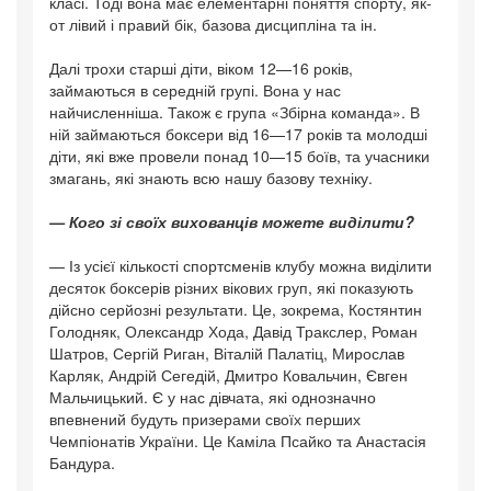
класі. Тоді вона має елементарні поняття спорту, як-
от лівий і правий бік, базова дисципліна та ін.
Далі трохи старші діти, віком 12—16 років,
займаються в середній групі. Вона у нас
найчисленніша. Також є група «Збірна команда». В
ній займаються боксери від 16—17 років та молодші
діти, які вже провели понад 10—15 боїв, та учасники
змагань, які знають всю нашу базову техніку.
— Кого зі своїх вихованців можете виділити?
— Із усієї кількості спортсменів клубу можна виділити
десяток боксерів різних вікових груп, які показують
дійсно серйозні результати. Це, зокрема, Костянтин
Голодняк, Олександр Хода, Давід Тракслер, Роман
Шатров, Сергій Риган, Віталій Палатіц, Мирослав
Карляк, Андрій Сегедій, Дмитро Ковальчин, Євген
Мальчицький. Є у нас дівчата, які однозначно
впевнений будуть призерами своїх перших
Чемпіонатів України. Це Каміла Псайко та Анастасія
Бандура.