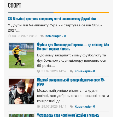
СПОРТ
ФК Вільхівці програли в першому матчі нового сезону Другої ліги
У Другій лізі Чемпіонату України стартував сезон 2026-
2027....
03.08.2026 23:08
Коменарів - 0
Футбол для Олександра Перести — це еліксир, Або
Не святі горшки ліплять
Відомому закарпатському футболісту та
футбольному функціонеру виповнилося
65 років....
31.07.2026 14:59
Коменарів - 0
Відомий закарпатський тренер відзначив своє 79-
річчя
Може, найгучніше вітають на круглі
ювілеї, але добрі слова не повинні чекати
конкретної да...
29.07.2026 14:11
Коменарів - 0
Ужгородець став чемпіоном України з петанку