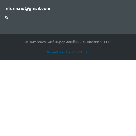
inform.rio@gmail.com
© Закарпатський інформаційний тижневик "Р.І.О."
Розробка сайту - Craf
IT
.com