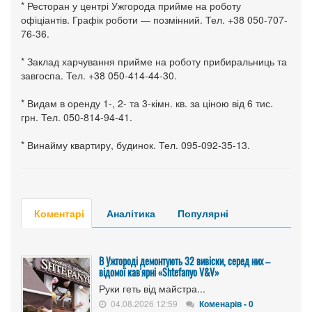
* Ресторан у центрі Ужгорода прийме на роботу
офіціантів. Графік роботи — позмінний. Тел. +38 050-707-
76-36.
* Заклад харчування прийме на роботу прибиральниць та
завгоспа. Тел. +38 050-414-44-30.
* Видам в оренду 1-, 2- та 3-кімн. кв. за ціною від 6 тис.
грн. Тел. 050-814-94-41.
* Винайму квартиру, будинок. Тел. 095-092-35-13.
Коментарі
Аналітика
Популярні
В Ужгороді демонтують 32 вивіски, серед них –
відомої кав'ярні «Shtefanyo V&V»
Руки геть від майстра...
04.08.2026 12:59
Коменарів - 0