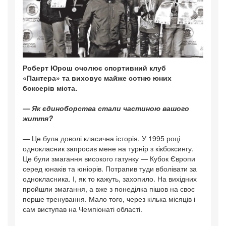
Роберт Юрош очолює спортивний клуб
«Пантера» та виховує майже сотню юних
боксерів міста.
— Як єдиноборства стали частиною вашого
життя?
— Це була доволі класична історія. У 1995 році
однокласник запросив мене на турнір з кікбоксингу.
Це були змагання високого гатунку — Кубок Європи
серед юнаків та юніорів. Потрапив туди вболівати за
однокласника. І, як то кажуть, захопило. На вихідних
пройшли змагання, а вже з понеділка пішов на своє
перше тренування. Мало того, через кілька місяців і
сам виступав на Чемпіонаті області.