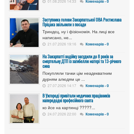
01.08.2026 14:33
Коменарів - 0
Заступника голови Закарпатської ОВА Ростислава
Пріцака звільнили з посади
Триндєц, ну і фізіономія. На лиці все
написано, не...
21.07.2026 19:16
Коменарів - 0
На Закарпатті водійку засудили до 8 років за
смертельну ДТП із загибеллю матері та 13-річного
сина
Покупляли тачки цім неадекватним
дурням алюдям це ...
27.07.2026 14:17
Коменарів - 0
В Ужгороді привітали медичних працівників
напередодні професійного свята
ко йсе на картинці ?????...
24.07.2026 22:00
Коменарів - 0