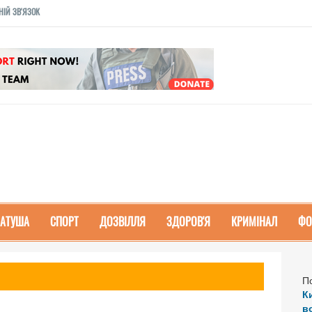
НІЙ ЗВ'ЯЗОК
РАТУША
СПОРТ
ДОЗВІЛЛЯ
ЗДОРОВ'Я
КРИМІНАЛ
ФО
П
К
в