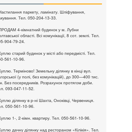
 Настилання паркету, ламінату. Шліфування,
кування. Тел. 050-204-13-33.
 ПРОДАМ 4-кімнатний будинок у м. Лубни
лтавської області. Всі комунікації, 8 сот. землі. Тел.
95-904-79-24.
Куплю старий будинок у місті або передмісті. Тел.
50-561-10-96.
Куплю. Терміново! Земельну ділянку в кінці вул.
горської (у полі, без комунікацій), до 300—400 тис.
н. Без посередників. Розрахунок протягом доби.
л. 093-047-11-52.
Куплю ділянку в р-ні Шахта, Оноківці, Червениця.
л. 050-561-10-96.
Куплю 1-, 2-кімн. квартиру. Тел. 050-561-10-96.
Куплю дачну ділянку над рестораном «Кілікія». Тел.