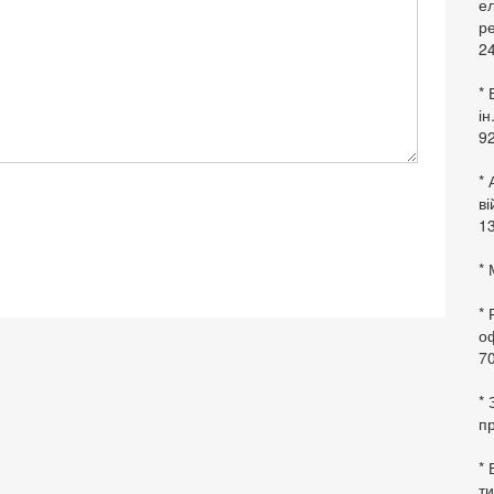
ел
ре
24
* 
ін
92
* 
в
13
* 
*
оф
70
*
пр
* 
ти