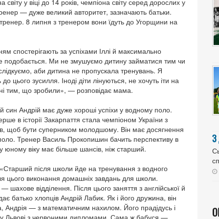
 світу у віці до 14 років, чемпіона світу серед дорослих у
 тренер — дуже великий авторитет, зазначають батьки.
 тренер. 8 липня з тренером вони їдуть до Угорщини на
нням спостерігають за успіхами Іллі й максимально
це подобається. Ми не змушуємо дитину займатися тим чи
 слідкуємо, аби дитина не пропускала тренувань. Я
 до цього зусилля. Іноді діти лінуються, не хочуть іти на
ні тим, що зробили», — розповідає мама.
ий син Андрій має дуже хороші успіхи у водному поло.
ерше в історії Закарпаття стала чемпіоном України з
хів, щоб бути суперником молодшому. Він має досягнення
З
ерполо. Тренер Василь Прокопишин бачить перспективу в
у юному віку має більше шансів, ніж старший.
Сь
сп
х. «Старший після школи йде на тренування з водного
сля цього виконання домашніх завдань для школи.
— шахове відділення. Після цього заняття з англійської й
є батько хлопців Андрій Лабик. Як і його дружина, він
, Андрія — з математичним нахилом. Його прадідусь і
О
ут у Львові з червоними дипломами. Сама ж бабуся —