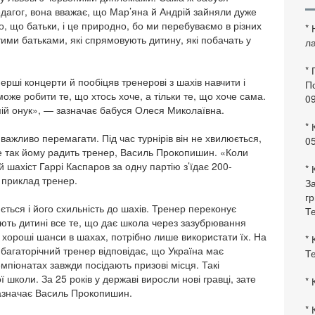
дагог, вона вважає, що Мар’яна й Андрій зайняли дуже
о, що батьки, і це природно, бо ми перебуваємо в різних
*
тими батьками, які спрямовують дитину, які побачать у
ла
*
 перші концерти й пообіцяв тренерові з шахів навчити і
По
е може робити те, що хтось хоче, а тільки те, що хоче сама.
0
 мій онук», — зазначає бабуся Олеся Миколаївна.
* 
 важливо перемагати. Під час турнірів він не хвилюється,
0
е так йому радить тренер, Василь Прокопишин. «Коли
мий шахіст Гаррі Каспаров за одну партію з’їдає 200-
* 
 приклад тренер.
За
гр
ться і його схильність до шахів. Тренер переконує
Те
дають дитині все те, що дає школа через зазубрювання
 хороші шанси в шахах, потрібно лише використати їх. На
* 
 багаторічний тренер відповідає, що Україна має
Те
чемпіонатах завжди посідають призові місця. Такі
школи. За 25 років у державі виросли нові гравці, зате
* 
зазначає Василь Прокопишин.
* 