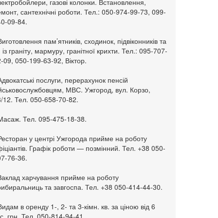
ектробойлери, газові колонки. Встановлення,
монт, сантехнічні роботи. Тел.: 050-974-99-73, 099-
0-09-84.
Виготовлення пам’ятників, сходинок, підвіконників та
. із граніту, мармуру, гранітної крихти. Тел.: 095-707-
-09, 050-199-63-92, Віктор.
Адвокатські послуги, перерахунок пенсій
ійськовослужбовцям, МВС. Ужгород, вул. Корзо,
/12. Тел. 050-658-70-82.
Масаж. Тел. 095-475-18-38.
 Ресторан у центрі Ужгорода прийме на роботу
іціантів. Графік роботи — позмінний. Тел. +38 050-
7-76-36.
 Заклад харчування прийме на роботу
ибиральниць та завгоспа. Тел. +38 050-414-44-30.
Видам в оренду 1-, 2- та 3-кімн. кв. за ціною від 6
с. грн. Тел. 050-814-94-41.