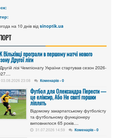
иск:
тер:
года на 10 днів від
sinoptik.ua
ПОРТ
К Вільхівці програли в першому матчі нового
зону Другої ліги
Другій лізі Чемпіонату України стартував сезон 2026-
27....
03.08.2026 23:08
Коменарів - 0
Футбол для Олександра Перести —
це еліксир, Або Не святі горшки
ліплять
Відомому закарпатському футболісту
та футбольному функціонеру
виповнилося 65 років....
31.07.2026 14:59
Коменарів - 0