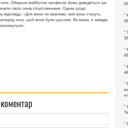
е стати. Оби­рати майбутню професію йому доведеться ще
0
 бачити своїх синів спортсменами. Однак щодо
 відповідь: «Для мене не важливо, ким вони стануть.
* 
самперед хочу, щоб вони були щасливі. Як мама, я завжди
0
айматимуться».
* 
35
* 
09
*
46
* 
ко
ел
 коментар
* 
Те
*