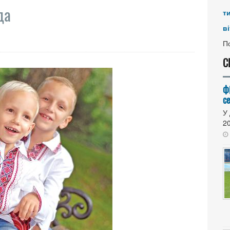
да
т
ві
По
С
Ф
се
У 
20