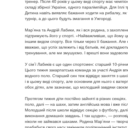
тренер. Після 40 років у цьому виді спорту має чемпіона
складі збірної України, одного паралімпійця. Для Іллі
Дитина навіть виявляє бажання ходити на рибалку, як
турнір, а до цього будуть змагання в Ужгороді.
Мар’яна та Андрій Лабики, як і вся родина, з захопле
підтримують його у спорті. «Найважливіше, що йому 
іншим видом спорту. Все тільки через її бажання. Але
вважаю, що успіх залежить і від батьків, які докладають
тренування, але ми змушуємо. І врешті вони задоволе
У сім’ї Лабиків є ще один спортсмен: старший 10-річн
Цього тижня закарпатська команда за участі Андрія вп
водного поло. Старший син теж відвідує заняття з ша
і в цьому виді спорту, але основним для нього є ват
обох дітях, але зазначає, що молодший завдяки своєм
Протягом тижня діти постійно зайняті в різних секція
поло, далі — на шахи, затим англійська мова і вже пі
Молодший після школи відвідує секцію з футболу, далі 
виконання домашніх завдань. І так щодня», — розповіда
ніколи не займався шахами. Родина Мар’яни — творча
прабабуся свого часу закінчили політехнічний інстит