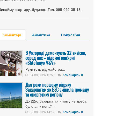
Винайму квартиру, будинок. Тел. 095-092-35-13.
Коментарі
Аналітика
Популярні
В Ужгороді демонтують 32 вивіски,
серед них – відомої кав'ярні
«Shtefanyo V&V»
Руки геть від майстра...
04.08.2026 12:59
Коменарів - 0
Два роки першому вітряку
Закарпаття: як ВЕС змінила громаду
та енергетику регіону
До 22го Закарпаття нікому не треба
було а як понаї...
06.08.2026 14:12
Коменарів - 0