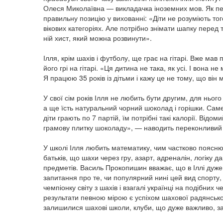
Олеся Миколаївна — викладачка іноземних мов. Як пе
правильну позицію у вихованні: «Діти не розуміють тог
вікових категоріях. Але потрібно знімати шапку перед 
ній хист, який можна розвинути».
Ілля, крім шахів і футболу, ще грає на гітарі. Вже мав
його грі на гітарі. «Ця дитина не така, як усі. І вона н
Я працюю 35 років із дітьми і кажу це не тому, що він
У свої сім років Ілля не любить бути другим, для нього
а ще їсть натуральний чорний шоколад і горішки. Сам
діти грають по 7 партій, їм потрібні такі калорії. Відо
грамову плитку шоколаду», — наводить переконливий
У школі Ілля любить математику, чим частково пояснює
батьків, що шахи через гру, азарт, адреналін, логіку 
предметів. Василь Прокопишин вважає, що в Іллі дуже
запитання про те, чи популярний нині цей вид спорту,
чемпіонку світу з шахів і взагалі українці на подібних 
результати певною мірою є успіхом шахової радянської 
залишилися шахові школи, клуби, що дуже важливо, 