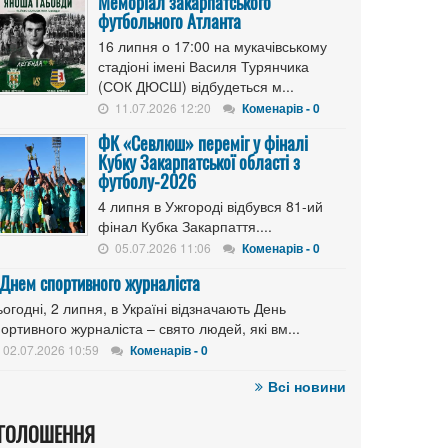
Меморіал закарпатського
футбольного Атланта
16 липня о 17:00 на мукачівському
стадіоні імені Василя Турянчика
(СОК ДЮСШ) відбудеться м...
11.07.2026 12:20
Коменарів - 0
ФК «Севлюш» переміг у фіналі
Кубку Закарпатської області з
футболу-2026
4 липня в Ужгороді відбувся 81-ий
фінал Кубка Закарпаття....
05.07.2026 11:06
Коменарів - 0
 Днем спортивного журналіста
огодні, 2 липня, в Україні відзначають День
ортивного журналіста – свято людей, які вм...
02.07.2026 10:59
Коменарів - 0
Всі новини
ГОЛОШЕННЯ