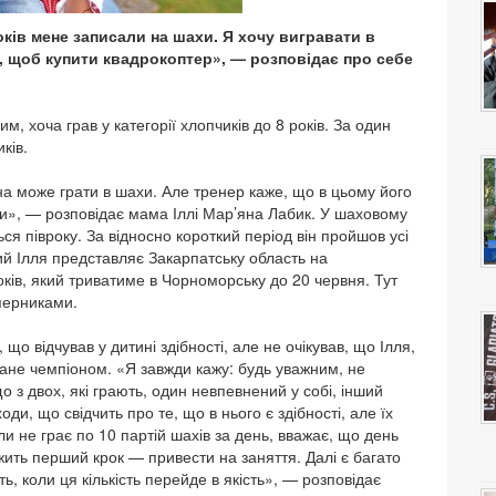
років мене записали на шахи. Я хочу вигравати в
і, щоб купити квадрокоптер», — розповідає про себе
м, хоча грав у категорії хлопчиків до 8 років. За один
ків.
ина може грати в шахи. Але тренер каже, що в цьому його
или», — розповідає мама Іллі Мар’яна Лабик. У шаховому
ся півроку. За відносно короткий період він пройшов усі
ічний Ілля представляє Закарпатську область на
оків, який триватиме в Чорноморську до 20 червня. Тут
уперниками.
о відчував у дитині здібності, але не очікував, що Ілля,
ане чемпіоном. «Я завжди кажу: будь уважним, не
з двох, які грають, один невпевнений у собі, інший
оди, що свідчить про те, що в нього є здібності, але їх
ли не грає по 10 партій шахів за день, вважає, що день
жить перший крок — привести на заняття. Далі є багато
ть, коли ця кількість перейде в якість», — розповідає