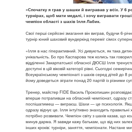
«Спочатку я грав у шашки й вигравав у вcіх. У 6 
турнірах, щоб мати медалі, і хочу вигравати грош
чемпіон області з шахів Ілля Лабик.
Свої перші серйозні змагання він виграв, будучи 6-річни
турнір юний шаховий вундеркінд переміг сімох суперни
«Ілля в нас гіперактивний. Усі дивуються, як така дит
унікальність. Бо про Каспарова теж колись так говор
відділенні Закарпатської обласної ДЮСШ Ілля тренуєть
доступні в цій віковій категорії рівні. Сьогодні семир
Всеукраїнському чемпіонаті з шахів серед дітей до 8 р
йому доведеться зіграти понад 20 партій із різними с
Тренер, майстер FIDE Василь Прокопишин розповідає, щ
вперше потрапивши на обласний чемпіонат, одразу ст
поспішатимеш — виграєш. Шахи — це психологія. Якщо 
одразу відчує це. Ілля інтуїтивно знаходить правильні х
потрібно розвивати. Чемпіон світу з шахів казав, що ко
минув дарма. Я завжди кажу батькам, що від них зале
інших кроків: турніри, заняття, чемпіонати. Настане ми