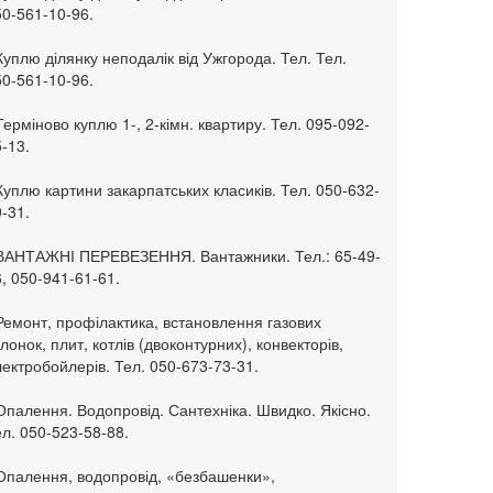
50-561-10-96.
Куплю ділянку неподалік від Ужгорода. Тел. Тел.
50-561-10-96.
Терміново куплю 1-, 2-кімн. квартиру. Тел. 095-092-
-13.
Куплю картини закарпатських класиків. Тел. 050-632-
-31.
 ВАНТАЖНІ ПЕРЕВЕЗЕННЯ. Вантажники. Тел.: 65-49-
, 050-941-61-61.
Ремонт, профілактика, встановлення газових
лонок, плит, котлів (двоконтурних), конвекторів,
ектробойлерів. Тел. 050-673-73-31.
Опалення. Водопровід. Сантехніка. Швидко. Якісно.
л. 050-523-58-88.
 Опалення, водопровід, «безбашенки»,