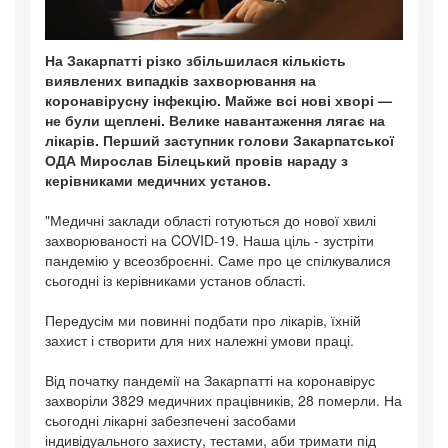
На Закарпатті різко збільшилася кількість
виявлених випадків захворювання на
коронавірусну інфекцію. Майже всі нові хворі —
не були щеплені. Велике навантаження лягає на
лікарів. Перший заступник голови Закарпатської
ОДА Мирослав Білецький провів нараду з
керівниками медичних установ.
"Медичні заклади області готуються до нової хвилі
захворюваності на COVID-19. Наша ціль - зустріти
пандемію у всеозброєнні. Саме про це спілкувалися
сьогодні із керівниками установ області.
Передусім ми повинні подбати про лікарів, їхній
захист і створити для них належні умови праці.
Від початку пандемії на Закарпатті на коронавірус
захворіли 3829 медичних працівників, 28 померли. На
сьогодні лікарні забезпечені засобами
індивідуального захисту, тестами, аби тримати під