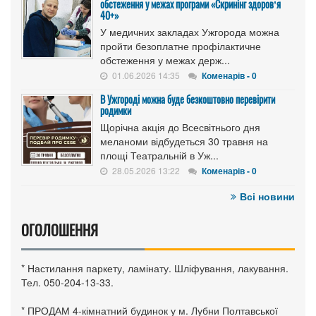
обстеження у межах програми «Скринінг здоровʼя
40+»
У медичних закладах Ужгорода можна
пройти безоплатне профілактичне
обстеження у межах держ...
01.06.2026 14:35
Коменарів - 0
В Ужгороді можна буде безкоштовно перевірити
родимки
Щорічна акція до Всесвітнього дня
меланоми відбудеться 30 травня на
площі Театральній в Уж...
28.05.2026 13:22
Коменарів - 0
Всі новини
ОГОЛОШЕННЯ
* Настилання паркету, ламінату. Шліфування, лакування.
Тел. 050-204-13-33.
* ПРОДАМ 4-кімнатний будинок у м. Лубни Полтавської