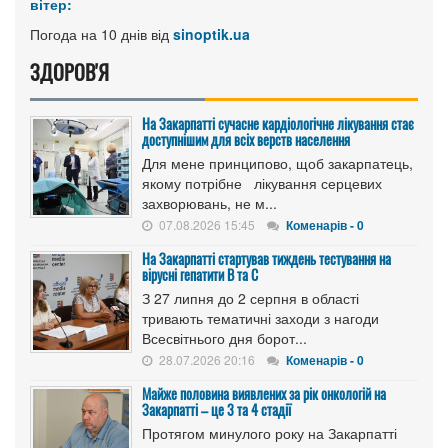
вітер:
Погода на 10 днів від
sinoptik.ua
ЗДОРОВ'Я
На Закарпатті сучасне кардіологічне лікування стає
доступнішим для всіх верств населення
Для мене принципово, щоб закарпатець,
якому потрібне лікування серцевих
захворювань, не м...
07.08.2026 15:45
Коменарів - 0
На Закарпатті стартував тиждень тестування на
вірусні гепатити B та C
З 27 липня до 2 серпня в області
тривають тематичні заходи з нагоди
Всесвітнього дня борот...
28.07.2026 20:16
Коменарів - 0
Майже половина виявлених за рік онкологій на
Закарпатті – це 3 та 4 стадії
Протягом минулого року на Закарпатті