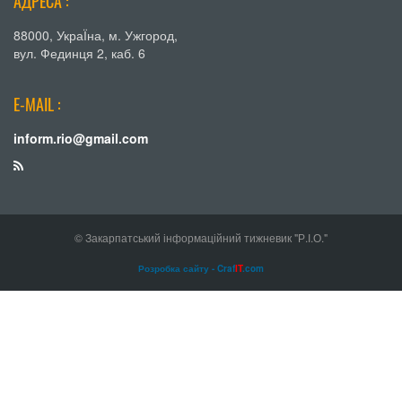
АДРЕСА :
88000, УкраЇна, м. Ужгород,
вул. Фединця 2, каб. 6
E-MAIL :
inform.rio@gmail.com
© Закарпатський інформаційний тижневик "Р.І.О."
Розробка сайту - Craf
IT
.com