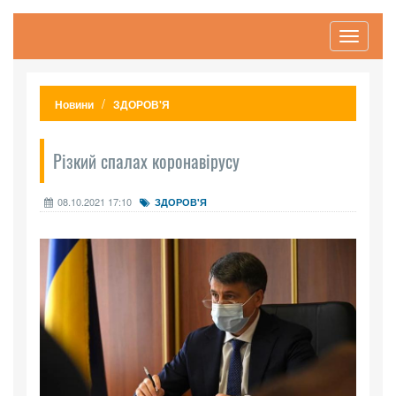
Toggle
navigati
Новини
ЗДОРОВ'Я
Різкий спалах коронавірусу
08.10.2021 17:10
ЗДОРОВ'Я