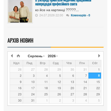
напередодні професійного свята
ко йсе на картинці ?????...
24.07.2026 22:00
Коменарів - 0
АРХІВ НОВИН
Серпень
2026
Ндл
Пнд
Втр
Срд
Чтв
Птн
Сбт
26
27
28
29
30
31
1
8
2
3
4
5
6
7
9
10
11
12
13
14
15
16
17
18
19
20
21
22
23
24
25
26
27
28
29
30
31
1
2
3
4
5