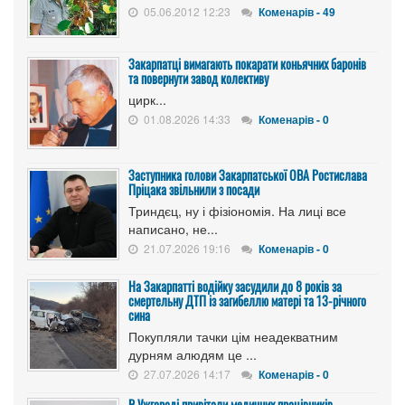
05.06.2012 12:23
Коменарів - 49
Закарпатці вимагають покарати коньячних баронів
та повернути завод колективу
цирк...
01.08.2026 14:33
Коменарів - 0
Заступника голови Закарпатської ОВА Ростислава
Пріцака звільнили з посади
Триндєц, ну і фізіономія. На лиці все
написано, не...
21.07.2026 19:16
Коменарів - 0
На Закарпатті водійку засудили до 8 років за
смертельну ДТП із загибеллю матері та 13-річного
сина
Покупляли тачки цім неадекватним
дурням алюдям це ...
27.07.2026 14:17
Коменарів - 0
В Ужгороді привітали медичних працівників