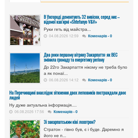
В Ужгороді демонтують 32 вивіски, серед них –
відомої кав'ярні «Shtefanyo V&V»
Руки геть від майстра...
04.08.2026 12:59
Коменарів - 0
Два роки першому вітряку Закарпаття: як ВЕС
змінила громаду та енергетику регіону
До 22го Закарпаття нікому не треба було
а як понаї...
06.08.2026 14:12
Коменарів - 0
На Перечинщині внаслідок зіткнення двох легковиків постраждали двоє
людей
Ну дуже актуальна інформація....
06.08.2026 17:56
Коменарів - 0
Зі закарпатським ківі лохотрон?
Стратон - гівно був, є і буде. Даремно я
його не п...