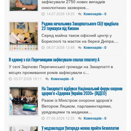
зафіксували 2750 нових випадків
онкологічних захворюв...
14.07.2026 18:25
Коменарів - 0
Родина начальника Закарпатського СБУ придбала
23 таунхауси під Києвом
Серед майна також офісний центр у
Борисполі та маєток на березі Дніпра....
08.07.2026 13:48
Коменарів - 0
В одному з сіл Перечинщини зафіксували спалах гепатиту А
У селі Зарічово Перечинської громади на Закарпатті в
місцях проживання ромів зафіксували с...
03.07.2026 19:11
Коменарів - 0
На Закарпатті відбувся Національний форум охорони
здоров’я «Здорова Україна 2030» (ВІДЕО)
Разом із Міністром охорони здоров’я
Віктором Ляшком, парламентарями,
урядовцями та медикам...
07.06.2026 12:35
Коменарів - 0
У медзакладах Ужгорода можна пройти безоплатне