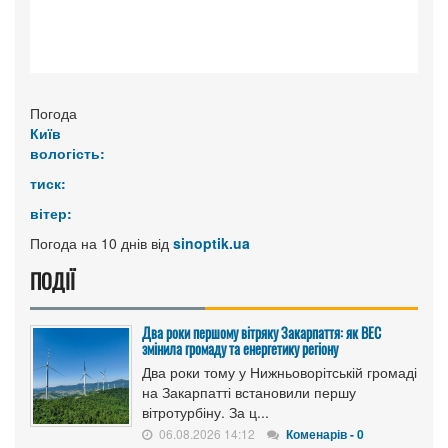
Погода
Київ
вологість:
тиск:
вітер:
Погода на 10 днів від
sinoptik.ua
ПОДІЇ
Два роки першому вітряку Закарпаття: як ВЕС
змінила громаду та енергетику регіону
Два роки тому у Нижньоворітській громаді
на Закарпатті встановили першу
вітротурбіну. За ц...
06.08.2026 14:12
Коменарів - 0