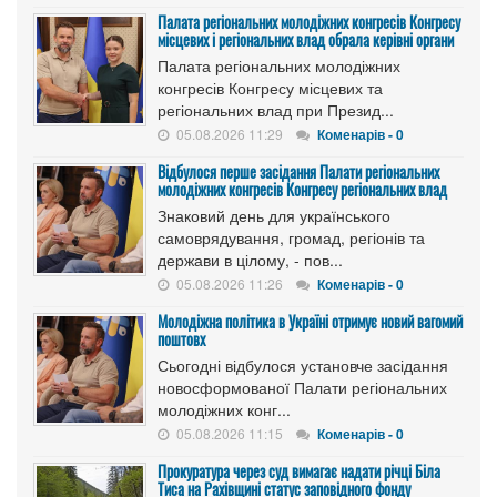
Палата регіональних молодіжних конгресів Конгресу
місцевих і регіональних влад обрала керівні органи
Палата регіональних молодіжних
конгресів Конгресу місцевих та
регіональних влад при Презид...
05.08.2026 11:29
Коменарів - 0
Відбулося перше засідання Палати регіональних
молодіжних конгресів Конгресу регіональних влад
Знаковий день для українського
самоврядування, громад, регіонів та
держави в цілому, - пов...
05.08.2026 11:26
Коменарів - 0
Молодіжна політика в Україні отримує новий вагомий
поштовх
Сьогодні відбулося установче засідання
новосформованої Палати регіональних
молодіжних конг...
05.08.2026 11:15
Коменарів - 0
Прокуратура через суд вимагає надати річці Біла
Тиса на Рахівщині статус заповідного фонду