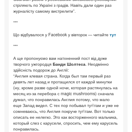
стріляють по Україні з градів. Навіть дали один раз
журналісту самому вистрелити”.
***
Що відбувалося у Facebook у вівторок — читайте
тут
***
А ще пропонуємо вам натхненний пост від дуже
творчого ужгородця
Банди Шолтеса
. Неодмінно
здійсність подорож до Англії:
“Англия клевая страна. Когда был там первый раз
девять лет назад и протащился от каждой минутки
(ну, кроме разве одной ночи, которая растянулась на
месяц из-за перебора с magic mushrooms) сначала
думал, что понравилась Англия потому, что мало
еще Запад видел. С тех пор побывал тут\там и уже не
сомневаюсь, что Англия покруче тут\там. Вот только
описать ее нелегко. Это как восторженного мальчика,
который слез с карусели, спросить, чем ему карусель
понравилась.