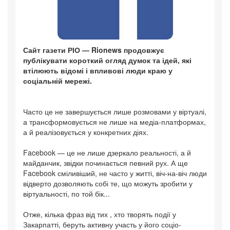
Сайт газети РІО — Rionews продовжує
публікувати короткий огляд думок та ідей, які
втілюють відомі і впливові люди краю у
соціальній мережі.
Часто це не завершується лише розмовами у віртуалі,
а трансформовується не лише на медіа-платформах,
а й реалізовується у конкретних діях.
Facebook — це не лише дзеркало реальності, а й
майданчик, звідки починається певний рух. А ще
Facebook сміливіший, не часто у житті, віч-на-віч люди
відверто дозволяють собі те, що можуть зробити у
віртуальності, по той бік...
Отже, кілька фраз від тих , хто творять події у
Закарпатті, беруть активну участь у його соціо-