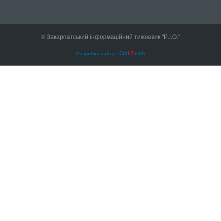
© Закарпатський інформаційний тижневик "Р.І.О."
Розробка сайту - Craf
IT
.com