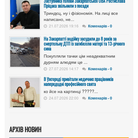
Заступника голови Закарпатської ОВА Ростислава
Пріцака звільнили з посади
Триндєц, ну і фізіономія. На лиці все
написано, не...
21.07.2026 19:16
Коменарів - 0
На Закарпатті водійку засудили до 8 років за
смертельну ДТП із загибеллю матері та 13-річного
сина
Покупляли тачки цім неадекватним
дурням алюдям це ...
27.07.2026 14:17
Коменарів - 0
В Ужгороді привітали медичних працівників
напередодні професійного свята
ко йсе на картинці ?????...
24.07.2026 22:00
Коменарів - 0
АРХІВ НОВИН