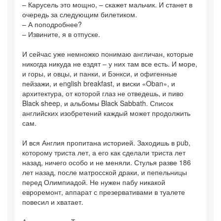
– Карусель это мощно, – скажет мальчик. И станет в
очередь за следующим билетиком.
– А поподробнее?
– Извините, я в отпуске.
И сейчас уже немножко понимаю англичан, которые
никогда никуда не ездят – у них там все есть. И море,
и горы, и овцы, и панки, и Бэнкси, и офигенные
пейзажи, и еnglish breakfast, и виски «Oban», и
архитектура, от которой глаз не отведешь, и пиво
Black sheep, и альбомы Black Sabbath. Список
английских изобретений каждый может продолжить
сам.
И вся Англия пропитана историей. Заходишь в pub,
которому триста лет, а его как сделали триста лет
назад, ничего особо и не меняли. Стулья разве 186
лет назад, после матросской драки, и пепельницы
перед Олимпиадой. Не нужен пабу никакой
евроремонт, аппарат с презервативами в туалете
повесил и хватает.