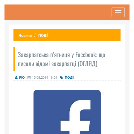
Toggle
navigati
Новини
ПОДІЇ
Закарпатська п’ятниця у Facebook: що
писали відомі закарпатці (ОГЛЯД)
15.08.2014 16:54
РІО
ПОДІЇ