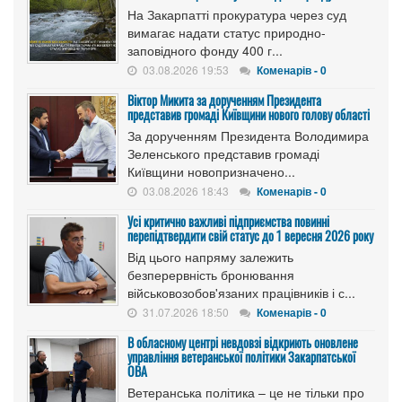
На Закарпатті прокуратура через суд
вимагає надати статус природно-
заповідного фонду 400 г...
03.08.2026 19:53
Коменарів - 0
Віктор Микита за дорученням Президента
представив громаді Київщини нового голову області
За дорученням Президента Володимира
Зеленського представив громаді
Київщини новопризначено...
03.08.2026 18:43
Коменарів - 0
Усі критично важливі підприємства повинні
перепідтвердити свій статус до 1 вересня 2026 року
Від цього напряму залежить
безперервність бронювання
військовозобов'язаних працівників і с...
31.07.2026 18:50
Коменарів - 0
В обласному центрі невдовзі відкриють оновлене
управління ветеранської політики Закарпатської
ОВА
Ветеранська політика – це не тільки про