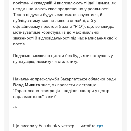
політичній складовій й висловлюють ті ідеї і думки, які
неодмінно мають своє продовження у реальності.
Тепер ці думки будуть систематизовуватися, й
публікуватимуться не лише в онлайні, а й у
офлайновому просторі (газета “РІО”), що, вочевидь,
мотивуватиме користувачів до максимальної
зваженості й відповідальності під час написання своїх
постів.
Подаємо виключно цитати без будь-яких втручань у
пунктуацію, лексику чи стилістику.
Начальник прес-служби Закарпатської обласної ради
Влад Микита
знає, як провести люстрацію:
“Гарантована люстрація - падіння люстри у центр
парламентської зали)”.
***
Що писали у Facebook у четвер — читайте
тут