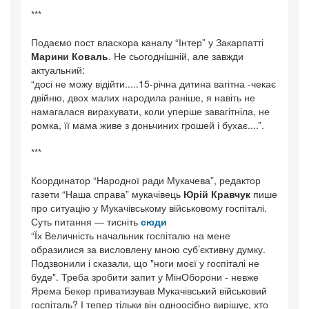
***
Подаємо пост власкора каналу “Інтер” у Закарпатті
Марини Коваль
. Не сьогоднішній, але завжди
актуальний:
“досі не можу відійти.....15-річна дитина вагітна -чекає
двійню, двох малих народила раніше, я навіть не
намагалася вирахувати, коли уперше завагітніла, не
ромка, її мама живе з доньчиних грошей і бухає....”.
***
Координатор “Народної ради Мукачева”, редактор
газети “Наша справа” мукачівець
Юрій Кравчук
пише
про ситуацію у Мукачівському військовому госпіталі.
Суть питання — тисніть
сюди
“Їх Величність начальник госпіталю на мене
образилися за висловлену мною суб’єктивну думку.
Подзвонили і сказали, що "ноги моєї у госпіталі не
буде". Треба зробити запит у МінОборони - невже
Ярема Бекер приватизував Мукачівський військовий
госпіталь? І тепер тільки він одноосібно вирішує, хто