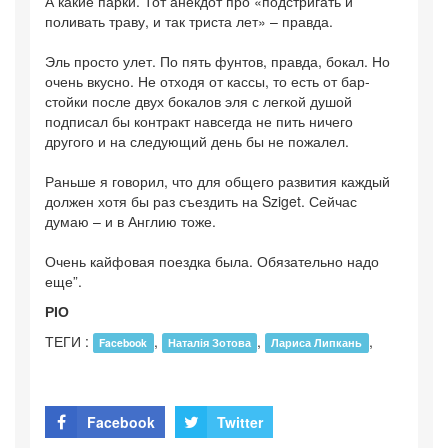
А какие парки. Тот анекдот про «подстригать и
поливать траву, и так триста лет» – правда.
Эль просто улет. По пять фунтов, правда, бокал. Но
очень вкусно. Не отходя от кассы, то есть от бар-
стойки после двух бокалов эля с легкой душой
подписал бы контракт навсегда не пить ничего
другого и на следующий день бы не пожалел.
Раньше я говорил, что для общего развития каждый
должен хотя бы раз съездить на Sziget. Сейчас
думаю – и в Англию тоже.
Очень кайфовая поездка была. Обязательно надо
еще”.
РІО
ТЕГИ :
,
,
,
Facebook
Наталія Зотова
Лариса Липкань
Facebook
Twitter