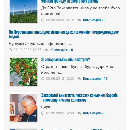
змінила громаду та енергетику регіону
До 22го Закарпаття нікому не треба було
а як понаї...
06.08.2026 14:12
Коменарів - 0
На Перечинщині внаслідок зіткнення двох легковиків постраждали двоє
людей
Ну дуже актуальна інформація....
06.08.2026 17:56
Коменарів - 0
Зі закарпатським ківі лохотрон?
Стратон - гівно був, є і буде. Даремно я
його не п...
05.06.2012 12:23
Коменарів - 49
Закарпатці вимагають покарати коньячних баронів
та повернути завод колективу
цирк...
01.08.2026 14:33
Коменарів - 0