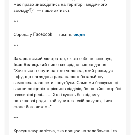
має право знаходитись на території медичного
закладу?)”, — пише активіст.
***
Середа у Facebook — тисніть
сюди
***
Закарпатський люстратор, як він себе позиціонує,
Іван Белецький
пише своєрідне виправдання:
"Хочеться глянути на того чоловіка, який розкидує
інфу, що наглядова рада нашого батальйону
замовила планшети і ноутбуки. Саме ми блокуємо ці
заявки офіцерів-керівників відділів, бо на війні потрібні
важливіші речі.... ... Хто і купить без підпису
наглядовоі ради - той купить за свій рахунок, і чек
стане його чеком.."
***
Красуня-журналістка, яка працює на телебаченні та