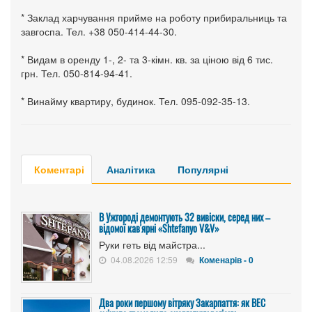
* Заклад харчування прийме на роботу прибиральниць та
завгоспа. Тел. +38 050-414-44-30.
* Видам в оренду 1-, 2- та 3-кімн. кв. за ціною від 6 тис.
грн. Тел. 050-814-94-41.
* Винайму квартиру, будинок. Тел. 095-092-35-13.
Коментарі
Аналітика
Популярні
В Ужгороді демонтують 32 вивіски, серед них –
відомої кав'ярні «Shtefanyo V&V»
Руки геть від майстра...
04.08.2026 12:59
Коменарів - 0
Два роки першому вітряку Закарпаття: як ВЕС