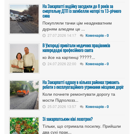
На Закарпатті водійку засудили до 8 років за
смертельну ДТП із загибеллю матері та 13-річного
сина
Покупляли тачки цім неадекватним
дурням алюдям це ...
27.07.2026 14:17
Коменарів - 0
В Ужгороді привітали медичних працівників
напередодні професійного свята
ко йсе на картинці ?????...
24.07.2026 22:00
Коменарів - 0
На Закарпатті одразу в кількох районах тривають
роботи з експлуатаційного утримання місцевих доріг
Коли почнете ремонтувати дорогу та
мости Підполозз...
25.07.2026 13:57
Коменарів - 0
Зі закарпатським ківі лохотрон?
Тільки, що отримала посилку. Прийшли
два сухі прак...