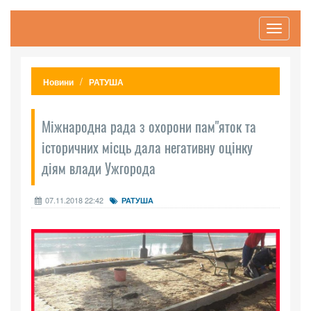
Toggle
navigati
Новини
РАТУША
Міжнародна рада з охорони пам"яток та
історичних місць дала негативну оцінку
діям влади Ужгорода
07.11.2018 22:42
РАТУША