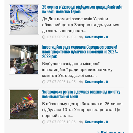
29 серпня в Ужгороді відбудеться традиційний забіг
на честь полеглих Героїв
До Дня пам’яті захисників України
обласний центр Закарпаття долучиться
до загальнонаціонал...
27.07.2026 19:39
Коменарів - 0
Інвестиційна рада схвалила Середньостроковий
план пріоритетних публічних інвестицій на 2027–
2029 рок
Відбулося засідання місцевої
інвестиційної ради при виконавчому
комітеті Ужгородської місь...
27.07.2026 14:25
Коменарів - 0
Ужгородська регата відбулася вперше від початку
повномасштабної війни
В обласному центрі Закарпаття 26 липня
відбулася 13-та Ужгородська регата. Це
перший запли...
27.07.2026 10:36
Коменарів - 0
Всі новини