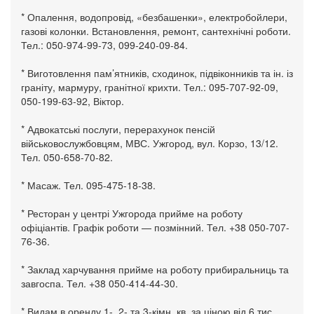
* Опалення, водопровід, «безбашенки», електробойлери,
газові колонки. Встановлення, ремонт, сантехнічні роботи.
Тел.: 050-974-99-73, 099-240-09-84.
* Виготовлення пам’ятників, сходинок, підвіконників та ін. із
граніту, мармуру, гранітної крихти. Тел.: 095-707-92-09,
050-199-63-92, Віктор.
* Адвокатські послуги, перерахунок пенсій
військовослужбовцям, МВС. Ужгород, вул. Корзо, 13/12.
Тел. 050-658-70-82.
* Масаж. Тел. 095-475-18-38.
* Ресторан у центрі Ужгорода прийме на роботу
офіціантів. Графік роботи — позмінний. Тел. +38 050-707-
76-36.
* Заклад харчування прийме на роботу прибиральниць та
завгоспа. Тел. +38 050-414-44-30.
* Видам в оренду 1-, 2- та 3-кімн. кв. за ціною від 6 тис.