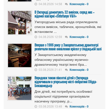
04.08.2026 14:58
Коменарів - 0
В Ужгороді демонтують 32 вивіски, серед них –
відомої кав'ярні «Shtefanyo V&V»
Ужгородська міська рада оприлюднила
список вивісок, табличок, кронштейнів, які
встановили ...
04.08.2026 12:59
Коменарів - 0
Вперше з 1986 року: у Закарпатському драмтеатрі
розпочали повне оновлення крісел у глядацькій залі
У Закарпатському академічному
обласному українському музично-
драматичному театрі імені бра...
03.08.2026 21:41
Коменарів - 0
Впродовж тижня півсотні дітей з Ужгорода
відпочивали в угорському місті-побратимі Обуда-
Бекашмедьєр
Для дітей, які потребують особливої
соціальної підтримки організували
насичену програму, р...
03.08.2026 13:48
Коменарів - 0