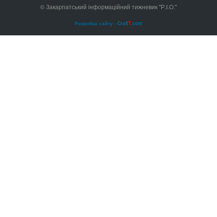
© Закарпатський інформаційний тижневик "Р.І.О."
Розробка сайту - Craf
IT
.com