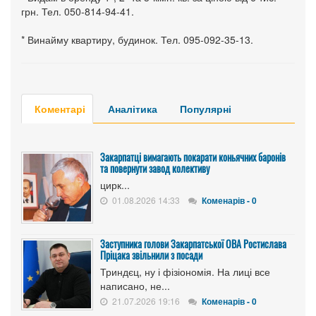
грн. Тел. 050-814-94-41.
* Винайму квартиру, будинок. Тел. 095-092-35-13.
Коментарі
Аналітика
Популярні
Закарпатці вимагають покарати коньячних баронів
та повернути завод колективу
цирк...
01.08.2026 14:33
Коменарів - 0
Заступника голови Закарпатської ОВА Ростислава
Пріцака звільнили з посади
Триндєц, ну і фізіономія. На лиці все
написано, не...
21.07.2026 19:16
Коменарів - 0