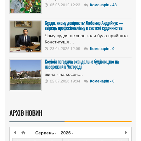
05.06.2012 12:23
Коменарів - 48
Суддя, якому довіряють: Любомир Андрійчук —
взірець професіоналізму в системі судочинства
Чому суддя не знає коли була прийнята
Конституція ...
23.04.2025 12:09
Коменарів - 0
Комісія погодила скандальне будівництво на
набережній в Ужгороді
війна - на хосен....
22.07.2026 19:34
Коменарів - 0
АРХІВ НОВИН
Серпень
2026