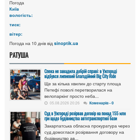
Погода
Київ
вологість:
тиск:
вітер:
Погода на 10 днів від
sinoptik.ua
РАТУША
Спека не завадила добрій справі: в Ужгороді
відбувся липневий благодійний Big City Ride
Ще за кілька хвилин до старту площа
Петефі поволі перетворилася на
велопаркінг просто неба...
05.08.2026 20:26
Коменарів - 0
Cуд в Ужгороді розірвав договір на понад 155 млн
грн щодо будівництва автотранспортної бази
Закарпатська обласна прокуратура через
суд домоглася розірвання договору на
будівництво ав...