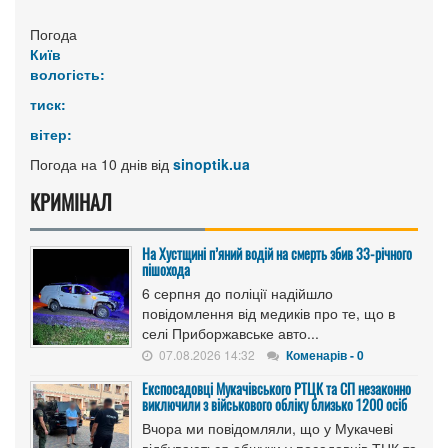
Погода
Київ
вологість:
тиск:
вітер:
Погода на 10 днів від
sinoptik.ua
КРИМІНАЛ
На Хустщині п’яний водій на смерть збив 33-річного
пішохода
6 серпня до поліції надійшло
повідомлення від медиків про те, що в
селі Приборжавське авто...
07.08.2026 14:32
Коменарів - 0
Експосадовці Мукачівського РТЦК та СП незаконно
виключили з військового обліку близько 1200 осіб
Вчора ми повідомляли, що у Мукачеві
відбуваються обшуки у посадовців ТЦК та