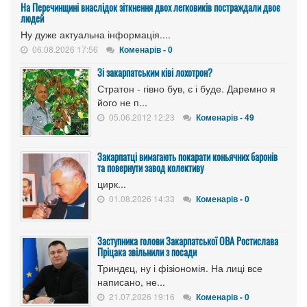
На Перечинщині внаслідок зіткнення двох легковиків постраждали двоє
людей
Ну дуже актуальна інформація....
06.08.2026 17:56
Коменарів - 0
Зі закарпатським ківі лохотрон?
Стратон - гівно був, є і буде. Даремно я
його не п...
05.06.2012 12:23
Коменарів - 49
Закарпатці вимагають покарати коньячних баронів
та повернути завод колективу
цирк...
01.08.2026 14:33
Коменарів - 0
Заступника голови Закарпатської ОВА Ростислава
Пріцака звільнили з посади
Триндєц, ну і фізіономія. На лиці все
написано, не...
21.07.2026 19:16
Коменарів - 0