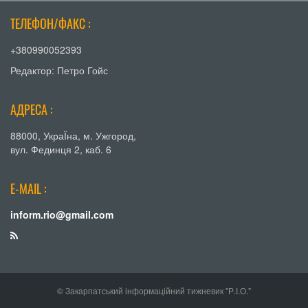
ТЕЛЕФОН/ФАКС :
+380990052393
Редактор: Петро Гойс
АДРЕСА :
88000, УкраЇна, м. Ужгород,
вул. Фединця 2, каб. 6
E-MAIL :
inform.rio@gmail.com
© Закарпатський інформаційний тижневик "Р.І.О."