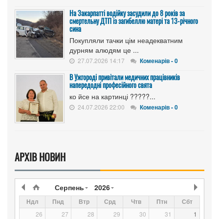
На Закарпатті водійку засудили до 8 років за
смертельну ДТП із загибеллю матері та 13-річного
сина
Покупляли тачки цім неадекватним
дурням алюдям це ...
27.07.2026 14:17
Коменарів - 0
В Ужгороді привітали медичних працівників
напередодні професійного свята
ко йсе на картинці ?????...
24.07.2026 22:00
Коменарів - 0
АРХІВ НОВИН
Серпень
2026
Ндл
Пнд
Втр
Срд
Чтв
Птн
Сбт
26
27
28
29
30
31
1