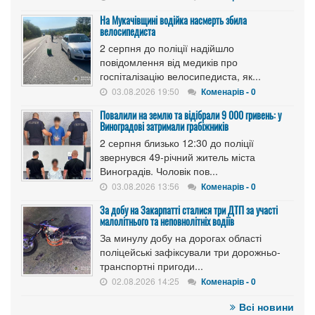
На Мукачівщині водійка насмерть збила
велосипедиста
2 серпня до поліції надійшло
повідомлення від медиків про
госпіталізацію велосипедиста, як...
03.08.2026 19:50
Коменарів - 0
Повалили на землю та відібрали 9 000 гривень: у
Виноградові затримали грабіжників
2 серпня близько 12:30 до поліції
звернувся 49-річний житель міста
Виноградів. Чоловік пов...
03.08.2026 13:56
Коменарів - 0
За добу на Закарпатті сталися три ДТП за участі
малолітнього та неповнолітніх водіїв
За минулу добу на дорогах області
поліцейські зафіксували три дорожньо-
транспортні пригоди...
02.08.2026 14:25
Коменарів - 0
Всі новини