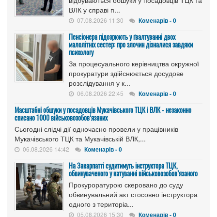
ВЛК у справі п...
07.08.2026 11:30
Коменарів - 0
Пенсіонера підозрюють у ґвалтуванні двох
малолітніх сестер: про злочин дізналися завдяки
психологу
За процесуального керівництва окружної
прокуратури здійснюється досудове
розслідування у к...
06.08.2026 22:45
Коменарів - 0
Масштабні обшуки у посадовців Мукачівського ТЦК і ВЛК - незаконно
списано 1000 військовозобов’язаних
Сьогодні слідчі дії одночасно провели у працівників
Мукачівського ТЦК та Мукачівській ВЛК,...
06.08.2026 14:42
Коменарів - 0
На Закарпатті судитимуть інструктора ТЦК,
обвинуваченого у катуванні військовозобов’язаного
Прокуроратурою скеровано до суду
обвинувальний акт стосовно інструктора
одного з територіа...
05.08.2026 15:30
Коменарів - 0