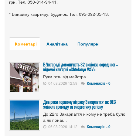
грн. Тел. 050-814-94-41.
* Винайму квартиру, будинок. Тел. 095-092-35-13.
Коментарі
Аналітика
Популярні
В Ужгороді демонтують 32 вивіски, серед них –
відомої кав'ярні «Shtefanyo V&V»
Руки геть від майстра...
04.08.2026 12:59
Коменарів - 0
Два роки першому вітряку Закарпаття: як ВЕС
змінила громаду та енергетику регіону
До 22го Закарпаття нікому не треба було
а як понаї...
06.08.2026 14:12
Коменарів - 0