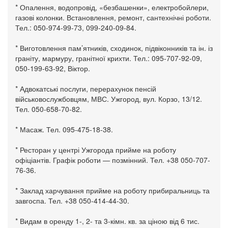
* Опалення, водопровід, «безбашенки», електробойлери,
газові колонки. Встановлення, ремонт, сантехнічні роботи.
Тел.: 050-974-99-73, 099-240-09-84.
* Виготовлення пам’ятників, сходинок, підвіконників та ін. із
граніту, мармуру, гранітної крихти. Тел.: 095-707-92-09,
050-199-63-92, Віктор.
* Адвокатські послуги, перерахунок пенсій
військовослужбовцям, МВС. Ужгород, вул. Корзо, 13/12.
Тел. 050-658-70-82.
* Масаж. Тел. 095-475-18-38.
* Ресторан у центрі Ужгорода прийме на роботу
офіціантів. Графік роботи — позмінний. Тел. +38 050-707-
76-36.
* Заклад харчування прийме на роботу прибиральниць та
завгоспа. Тел. +38 050-414-44-30.
* Видам в оренду 1-, 2- та 3-кімн. кв. за ціною від 6 тис.