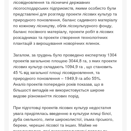
лісовідновлення та лісничичі державних
лісогосподарських підприємств, якими особисто були
представлені для розгляду проекти лісових культур та
природного поновлення, баланс садивного матеріалу
по кожному лісництву, облік лісокультурного фонду,
баланс посівного матеріалу, проекти робіт в лісових
розсадниках та проекти створення технологічних
плантацій з вирощування новорічних ялинок.
Загалом, за грудень було проведено експертизу 1304
проектів загальною площею 3044,8 га, з яких проекти
лісових культур складають 1094,9 га , що становить
45 % від загальної площі лісовідновлення, та
природного поновлення – 1949,9 га або 55%.
Аналіз проектів попередніх років показав, що в
більшості випадків не використовується широке
видове різноманіття лісових порід.
При підготовці проектів лісових культур недостатня
увага приділялась введенню в культури ялиці білої,
дуба скельного, липи широколистої, ільма гірського,
береки, черешні лісової та інших. Майже не
висаджувались такі високопродуктивні породи як