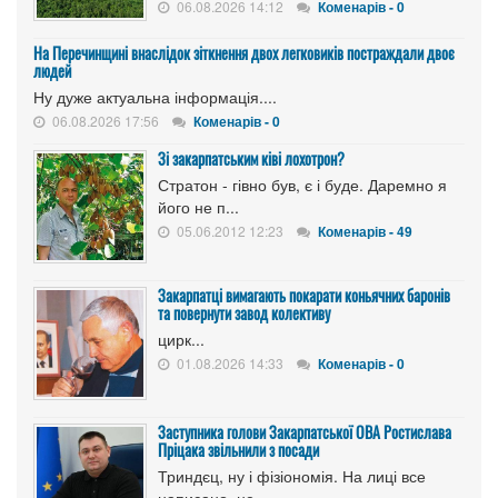
06.08.2026 14:12
Коменарів - 0
На Перечинщині внаслідок зіткнення двох легковиків постраждали двоє
людей
Ну дуже актуальна інформація....
06.08.2026 17:56
Коменарів - 0
Зі закарпатським ківі лохотрон?
Стратон - гівно був, є і буде. Даремно я
його не п...
05.06.2012 12:23
Коменарів - 49
Закарпатці вимагають покарати коньячних баронів
та повернути завод колективу
цирк...
01.08.2026 14:33
Коменарів - 0
Заступника голови Закарпатської ОВА Ростислава
Пріцака звільнили з посади
Триндєц, ну і фізіономія. На лиці все
написано, не...