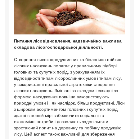
Питання лісовідновлення, надзвичайно важлива
складова лісогосподарської діяльності.
Створення високопродуктивних та біологічно стійких
лісових насаджень полягає у правильному підборі
головних та супутніх порід, з урахуванням їх
відповідності типам лісорослинних умов і типам лісу,
у використанні правильної агротехніки створення
лісових насаджень. Змішані за складом і складні за
формою насадження повніше використовують
природні умови і , як наслідок, більш продуктивні. Ліси
з широким асортиментом головних і супутніх порід
здатні в повній мірі забезпечити соціальні та
економічні потреби і дозволяють задовільняти
зростаючий попит на деревину та побічну продукцію
лісу. Цей аспект також важливий для збереження