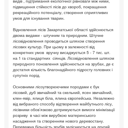
видів , підтримання екологічної рівноваги між ними,
підвищення стійкості лісів до хвороб, покращення
рекреаційного потенціалу, створення сприятливих
умов для існування тварин.
Відновлення лісів Закарпатської області здійснюється
двома видами - штучним та природним. Штучне
лісовідновлення проводиться шляхом створення
лісових культур. При цьому в залежності від
конкретних умов вручну висаджується 5 - 7 тис. шт.
на 1 га стандартних сіянців. Лісовідновлення шляхом
природного поновлення здійснюється на зрубах, де є
достатня кількість благонадійного підросту головних і
супутніх порід.
Основними лісоутворюючими породами є бук
лісовий, дуб звичайний та скельний, ясен звичайний,
клен-явір, ялиця біла, ялина європейська. Незалежно
від вибраного способу відтворення майбутнього лісу,
лісівники обов’язково дотримуються вимоги мінімізації
розриву в часі між вирубкою материнського
насадження та створенням нового деревостану.
Переважна більшість зрубів заліснюється на другий