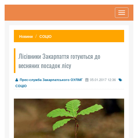
Toggle
navigati
Новини
СОЦІО
Лісівники Закарпаття готуються до
весняних посадок лісу
05.01.2017 12:36
Прес-служба Закарпатського ОУЛМГ
СОЦІО