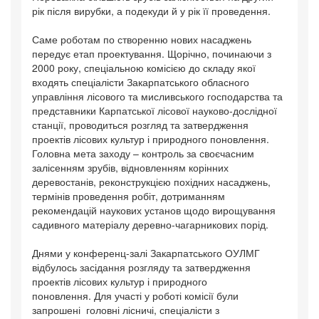
рік після вирубки, а подекуди й у рік її проведення.
Саме роботам по створенню нових насаджень
передує етап проектування. Щорічно, починаючи з
2000 року, спеціальною комісією до складу якої
входять спеціалісти Закарпатського обласного
управління лісового та мисливського господарства та
представники Карпатської лісової науково-дослідної
станції, проводиться розгляд та затвердження
проектів лісових культур і природного поновлення.
Головна мета заходу – контроль за своєчасним
залісенням зрубів, відновленням корінних
деревостанів, реконструкцією похідних насаджень,
термінів проведення робіт, дотриманням
рекомендацій наукових установ щодо вирощування
садивного матеріалу деревно-чагарникових порід.
Днями у конференц-залі Закарпатського ОУЛМГ
відбулось засідання розгляду та затвердження
проектів лісових культур і природного
поновлення. Для участі у роботі комісії були
запрошені головні лісничі, спеціалісти з