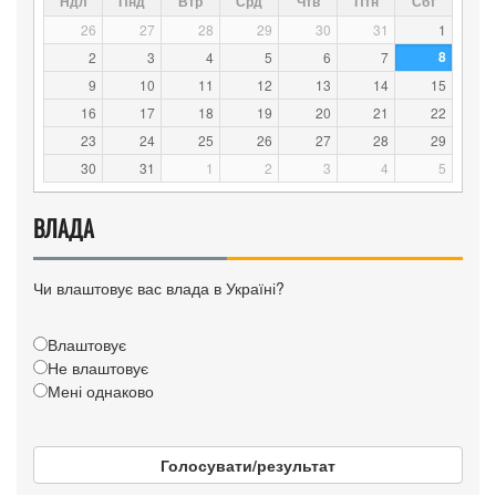
Ндл
Пнд
Втр
Срд
Чтв
Птн
Сбт
26
27
28
29
30
31
1
8
2
3
4
5
6
7
9
10
11
12
13
14
15
16
17
18
19
20
21
22
23
24
25
26
27
28
29
30
31
1
2
3
4
5
ВЛАДА
Чи влаштовує вас влада в Україні?
Влаштовує
Не влаштовує
Мені однаково
Голосувати/результат