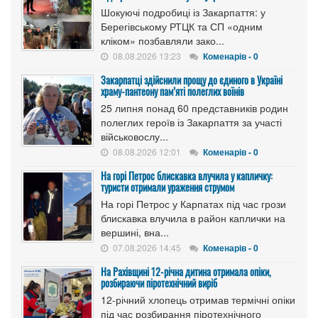
Шокуючі подробиці із Закарпаття: у
Берегівському РТЦК та СП «одним
кліком» позбавляли зако...
08.08.2026 13:23
Коменарів - 0
Закарпатці здійснили прощу до єдиного в Україні
храму-пантеону пам’яті полеглих воїнів
25 липня понад 60 представників родин
полеглих героїв із Закарпаття за участі
військовослу...
08.08.2026 12:01
Коменарів - 0
На горі Петрос блискавка влучила у капличку:
туристи отримали ураження струмом
На горі Петрос у Карпатах під час грози
блискавка влучила в район каплички на
вершині, вна...
07.08.2026 14:45
Коменарів - 0
На Рахівщині 12-річна дитина отримала опіки,
розбираючи піротехнічний виріб
12-річний хлопець отримав термічні опіки
під час розбирання піротехнічного