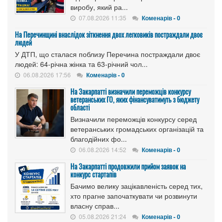
виробу, який ра...
07.08.2026 11:35
Коменарів - 0
На Перечинщині внаслідок зіткнення двох легковиків постраждали двоє
людей
У ДТП, що сталася поблизу Перечина постраждали двоє
людей: 64-річна жінка та 63-річний чол...
06.08.2026 17:56
Коменарів - 0
На Закарпатті визначили переможців конкурсу
ветеранських ГО, яких фінансуватимуть з бюджету
області
Визначили переможців конкурсу серед
ветеранських громадських організацій та
благодійних фо...
06.08.2026 14:52
Коменарів - 0
На Закарпатті продовжили прийом заявок на
конкурс стартапів
Бачимо велику зацікавленість серед тих,
хто прагне започаткувати чи розвинути
власну справ...
05.08.2026 21:24
Коменарів - 0