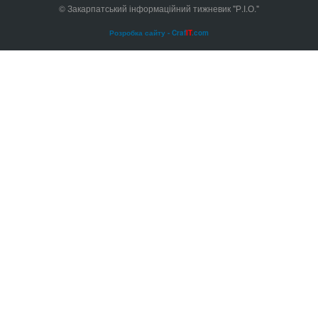
© Закарпатський інформаційний тижневик "Р.І.О."
Розробка сайту - Craf
IT
.com