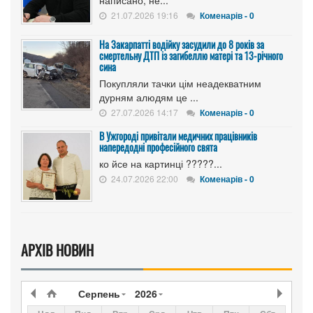
21.07.2026 19:16
Коменарів - 0
На Закарпатті водійку засудили до 8 років за
смертельну ДТП із загибеллю матері та 13-річного
сина
Покупляли тачки цім неадекватним
дурням алюдям це ...
27.07.2026 14:17
Коменарів - 0
В Ужгороді привітали медичних працівників
напередодні професійного свята
ко йсе на картинці ?????...
24.07.2026 22:00
Коменарів - 0
АРХІВ НОВИН
Серпень
2026