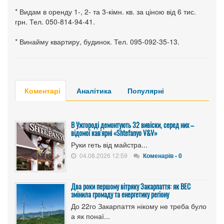
* Видам в оренду 1-, 2- та 3-кімн. кв. за ціною від 6 тис.
грн. Тел. 050-814-94-41.
* Винайму квартиру, будинок. Тел. 095-092-35-13.
Коментарі
Аналітика
Популярні
В Ужгороді демонтують 32 вивіски, серед них –
відомої кав'ярні «Shtefanyo V&V»
Руки геть від майстра...
04.08.2026 12:59
Коменарів - 0
Два роки першому вітряку Закарпаття: як ВЕС
змінила громаду та енергетику регіону
До 22го Закарпаття нікому не треба було
а як понаї...