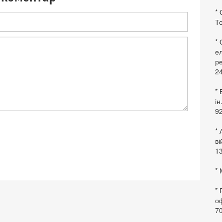
* 
Те
*
ел
ре
24
* 
ін
92
* 
в
13
* 
*
оф
70