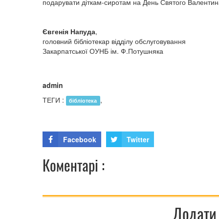
подарувати діткам-сиротам на День Святого Валентин
Євгенія Напуда
,
головний бібліотекар відділу обслуговування
Закарпатської ОУНБ ім. Ф.Потушняка
admin
ТЕГИ :
,
бібліотека
Facebook
Twitter
Коментарі :
Додати