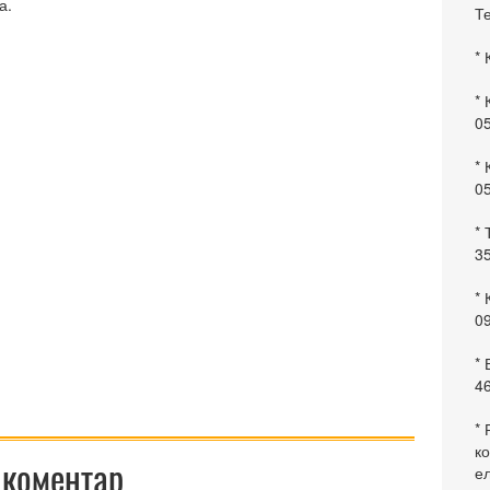
а.
Те
* 
* 
0
* 
0
* 
35
* 
09
*
46
* 
ко
 коментар
ел