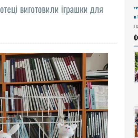
іотеці виготовили іграшки для
т
ві
По
Ф