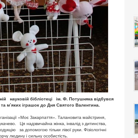
ій науковій бібліотеці ім. Ф. Потушняка відбувся
 та м’яких іграшок до Дня Святого Валентина.
ганізації «Моє Закарпаття». Талановита майстриня,
качево. Ця надзвичайна жінка, інвалід з дитинства,
одукцію за допомогою тільки лівої руки. Фізіологічні
орчу людину і сильну особистість.