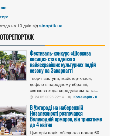
иск:
тер:
года на 10 днів від
sinoptik.ua
ОТОРЕПОРТАЖ
Фестиваль-конкурс «Шовкова
косиця» став однією з
найяскравіших культурних подій
сезону на Закарпатті
Творчі виступи, майстер-класи,
дефіле в народному вбранні,
святкова хода середмістям та га...
24.05.2026 22:14
Коменарів - 0
В Ужгороді на набережній
Незалежності розпочався
Великодній ярмарок, він триватиме
до 4 квітня
Цьогоріч подія об’єднала понад 60