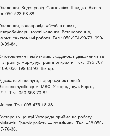
Опалення. Водопровід. Сантехніка. Швидко. Якісно.
л. 050-523-58-88.
 Опалення, водопровід, «безбашенки»,
ектробойлери, газові колонки. Встановлення,
монт, сантехнічні роботи. Тел.: 050-974-99-73, 099-
0-09-84.
Виготовлення пам’ятників, сходинок, підвіконників та
. із граніту, мармуру, гранітної крихти. Тел.: 095-707-
-09, 050-199-63-92, Віктор.
Адвокатські послуги, перерахунок пенсій
ійськовослужбовцям, МВС. Ужгород, вул. Корзо,
/12. Тел. 050-658-70-82.
Масаж. Тел. 095-475-18-38.
 Ресторан у центрі Ужгорода прийме на роботу
іціантів. Графік роботи — позмінний. Тел. +38 050-
7-76-36.