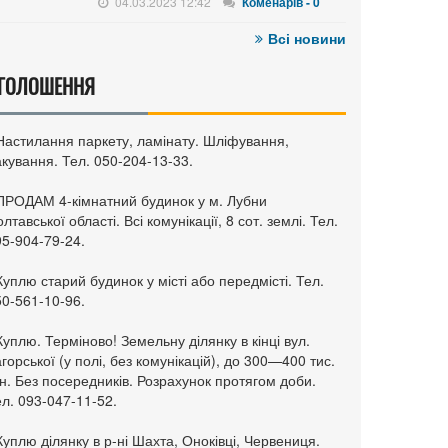
04.03.2023 12:42
Коменарів - 0
Всі новини
ГОЛОШЕННЯ
 Настилання паркету, ламінату. Шліфування,
кування. Тел. 050-204-13-33.
 ПРОДАМ 4-кімнатний будинок у м. Лубни
лтавської області. Всі комунікації, 8 сот. землі. Тел.
95-904-79-24.
Куплю старий будинок у місті або передмісті. Тел.
50-561-10-96.
Куплю. Терміново! Земельну ділянку в кінці вул.
горської (у полі, без комунікацій), до 300—400 тис.
н. Без посередників. Розрахунок протягом доби.
л. 093-047-11-52.
Куплю ділянку в р-ні Шахта, Оноківці, Червениця.