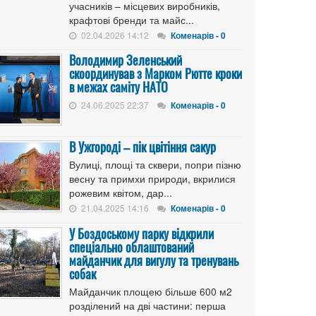
учасників – місцевих виробників,
крафтові бренди та майс...
02.04.2026 14:12
Коменарів - 0
Володимир Зеленський
скоординував з Марком Рютте кроки
в межах саміту НАТО
24.06.2025 22:37
Коменарів - 0
В Ужгороді – пік цвітіння сакур
Вулиці, площі та сквери, попри пізню
весну та примхи природи, вкрилися
рожевим квітом, дар...
21.04.2025 14:16
Коменарів - 0
У Боздоському парку відкрили
спеціально облаштований
майданчик для вигулу та тренувань
собак
Майданчик площею більше 600 м2
розділений на дві частини: перша