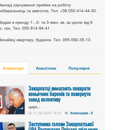
 Заклад харчування прийме на роботу
ибиральниць та завгоспа. Тел. +38 050-414-44-30.
Видам в оренду 1-, 2- та 3-кімн. кв. за ціною від 6
с. грн. Тел. 050-814-94-41.
Винайму квартиру, будинок. Тел. 095-092-35-13.
Коментарі
Аналітика
Популярні
Закарпатці вимагають покарати
коньячних баронів та повернути
завод колективу
цирк...
01.08.2026 14:33
Коменарів - 0
Заступника голови Закарпатської
ОВА Ростислава Пріцака звільнили