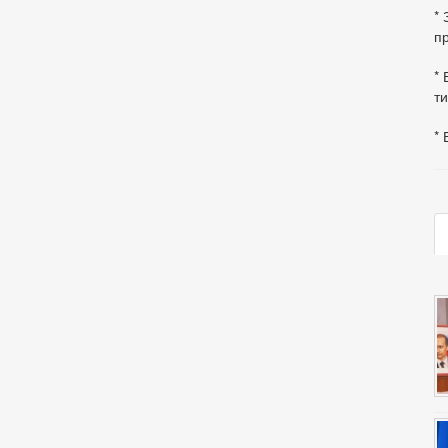
*
пр
* 
ти
* 