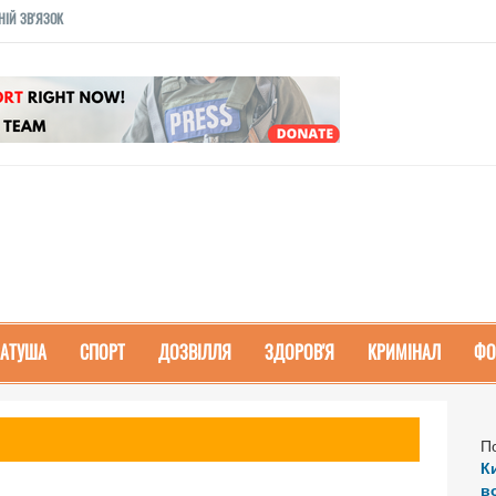
НІЙ ЗВ'ЯЗОК
РАТУША
СПОРТ
ДОЗВІЛЛЯ
ЗДОРОВ'Я
КРИМІНАЛ
ФО
П
К
в