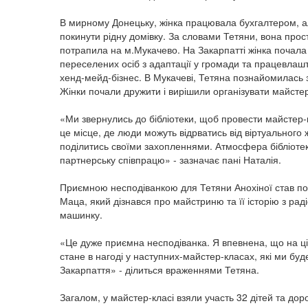
В мирному Донецьку, жінка працювала бухгалтером, ал
покинути рідну домівку. За словами Тетяни, вона прос
потрапила на м.Мукачево. На Закарпатті жінка почала
переселених осіб з адаптації у громади та працевлаш
хенд-мейд-бізнес. В Мукачеві, Тетяна познайомилась
Жінки почали дружити і вирішили організувати майстер
«Ми звернулись до бібліотеки, щоб провести майстер-к
це місце, де люди можуть відрватись від віртуального 
поділитись своїми захопленнями. Атмосфера бібліотеки
партнерську співпрацю» - зазначає пані Наталія.
Приємною несподіванкою для Тетяни Анохіної став п
Маца, який дізнався про майстриню та її історію з ра
машинку.
«Це дуже приємна несподіванка. Я впевнена, що на
стане в нагоді у наступних-майстер-класах, які ми бу
Закарпаття» - ділиться враженнями Тетяна.
Загалом, у майстер-класі взяли участь 32 дітей та до