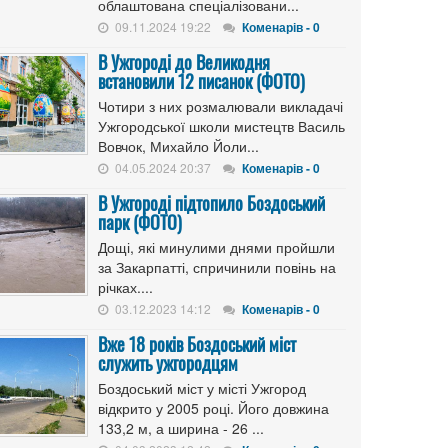
облаштована спеціалізовани...
09.11.2024 19:22
Коменарів - 0
В Ужгороді до Великодня
встановили 12 писанок (ФОТО)
Чотири з них розмалювали викладачі
Ужгородської школи мистецтв Василь
Вовчок, Михайло Йоли...
04.05.2024 20:37
Коменарів - 0
В Ужгороді підтопило Боздоський
парк (ФОТО)
Дощі, які минулими днями пройшли
за Закарпатті, спричинили повінь на
річках....
03.12.2023 14:12
Коменарів - 0
Вже 18 років Боздоський міст
служить ужгородцям
Боздоський міст у місті Ужгород
відкрито у 2005 році. Його довжина
133,2 м, а ширина - 26 ...