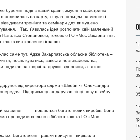
е буремні події в нашій країні, змусили майстриню
то подивилась на карту, ткнула пальцем навмання і
 відвідувати тренінги та семінари для вимушено
О
тування. Так, з’явилась ідея розпочати свій маленький
 з Наталією Степановою, головою ГО «Моє Закарпаття».
-клас з виготовлення іграшок.
*
ла
лас саме тут. Адже Закарпатська обласна бібліотека –
життя, поспілкуватись, завести нові знайомства,
*
 надихає на творчі та дружні відносини, а також
По
0
одарунок від директора фірми «Швейнік» Олександра
* 
діопередачі. Підприємець подарував жінці нову швейну
0
* 
 цій машинці пошиється багато нових виробів. Вона
За
демо проводити спільно з бібліотекою та ГО «Моє
гр
Те
рослих. Виготовлені іграшки присутні вирішили
* 