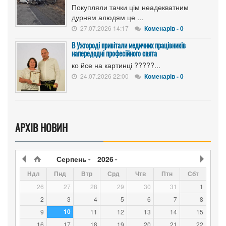
Покупляли тачки цім неадекватним
дурням алюдям це ...
27.07.2026 14:17
Коменарів - 0
В Ужгороді привітали медичних працівників
напередодні професійного свята
ко йсе на картинці ?????...
24.07.2026 22:00
Коменарів - 0
АРХІВ НОВИН
Серпень
2026
Ндл
Пнд
Втр
Срд
Чтв
Птн
Сбт
26
27
28
29
30
31
1
2
3
4
5
6
7
8
10
9
11
12
13
14
15
16
17
18
19
20
21
22