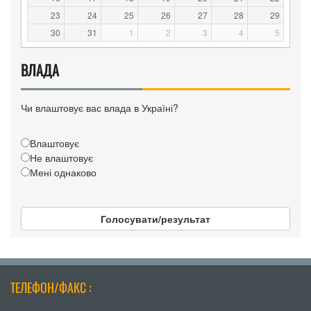
23
24
25
26
27
28
29
30
31
1
2
3
4
5
ВЛАДА
Чи влаштовує вас влада в Україні?
Влаштовує
Не влаштовує
Мені однаково
Голосувати/результат
ТЕЛЕФОН/ФАКС :