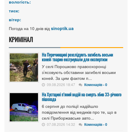
вологість:
тиск:
вітер:
Погода на 10 днів від
sinoptik.ua
КРИМІНАЛ
На Перечинщині розслідують загибель восьми
коней: тварин ексгумували для експертизи
У селі Порошково правоохоронці
з’ясовують обставини загибелі восьми
коней. За цим фактом п...
09.08.2026 18:47
Коменарів - 0
На Хустщині п’яний водій на смерть збив 33-річного
пішохода
6 серпня до поліції надійшло
повідомлення від медиків про те, що в
селі Приборжавське авто...
07.08.2026 14:32
Коменарів - 0