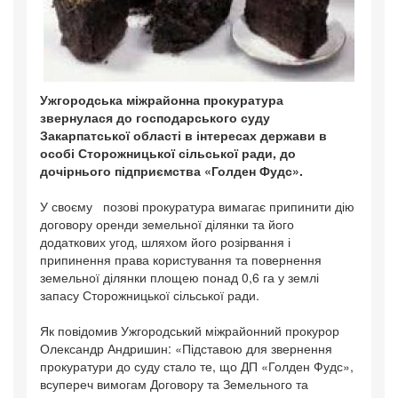
Ужгородська міжрайонна прокуратура
звернулася до господарського суду
Закарпатської області в інтересах держави в
особі Сторожницької сільської ради, до
дочірнього підприємства «Голден Фудс».
У своєму позові прокуратура вимагає припинити дію
договору оренди земельної ділянки та його
додаткових угод, шляхом його розірвання і
припинення права користування та повернення
земельної ділянки площею понад 0,6 га у землі
запасу Сторожницької сільської ради.
Як повідомив Ужгородський міжрайонний прокурор
Олександр Андришин: «Підставою для звернення
прокуратури до суду стало те, що ДП «Голден Фудс»,
всупереч вимогам Договору та Земельного та