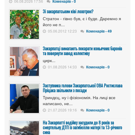
06.08.2026 17:56
Коменарів - 0
Зі закарпатським ківі лохотрон?
Стратон - гівно був, є і буде. Даремно я
його не п...
05.06.2012 12:23
Коменарів - 49
Закарпатці вимагають покарати коньячних баронів
та повернути завод колективу
цирк...
01.08.2026 14:33
Коменарів - 0
Заступника голови Закарпатської ОВА Ростислава
Пріцака звільнили з посади
Триндєц, ну і фізіономія. На лиці все
написано, не...
21.07.2026 19:16
Коменарів - 0
На Закарпатті водійку засудили до 8 років за
смертельну ДТП із загибеллю матері та 13-річного
сина