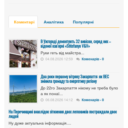
Коментарі
Аналітика
Популярні
В Ужгороді демонтують 32 вивіски, серед них –
відомої кав'ярні «Shtefanyo V&V»
Руки геть від майстра...
04.08.2026 12:59
Коменарів - 0
Два роки першому вітряку Закарпаття: як ВЕС
змінила громаду та енергетику регіону
До 22го Закарпаття нікому не треба було
а як понаї...
06.08.2026 14:12
Коменарів - 0
На Перечинщині внаслідок зіткнення двох легковиків постраждали двоє
людей
Ну дуже актуальна інформація....