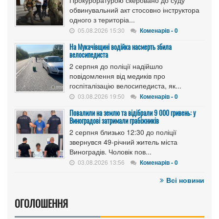
Прокуроратурою скеровано до суду
обвинувальний акт стосовно інструктора
одного з територіа...
05.08.2026 15:30
Коменарів - 0
На Мукачівщині водійка насмерть збила
велосипедиста
2 серпня до поліції надійшло
повідомлення від медиків про
госпіталізацію велосипедиста, як...
03.08.2026 19:50
Коменарів - 0
Повалили на землю та відібрали 9 000 гривень: у
Виноградові затримали грабіжників
2 серпня близько 12:30 до поліції
звернувся 49-річний житель міста
Виноградів. Чоловік пов...
03.08.2026 13:56
Коменарів - 0
Всі новини
ОГОЛОШЕННЯ