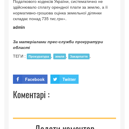
Податкового кодексів України, систематично не
здійснювало сплату орендної плати за землю, а її
нормативно-грошова оцінка земельної ділянки
складає понад 735 тис.грн».
admin
За матеріалами прес-служби прокуратури
області
ТЕГИ :
,
,
,
Прокуратура
земля
Закарпаття
Facebook
Twitter
Коментарі :
Додати коментар