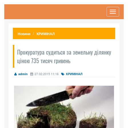
Toggle
navigati
Новини
КРИМІНАЛ
Прокуратура судиться за земельну ділянку
ціною 735 тисяч гривень
27.02.2015 11:16
admin
КРИМІНАЛ