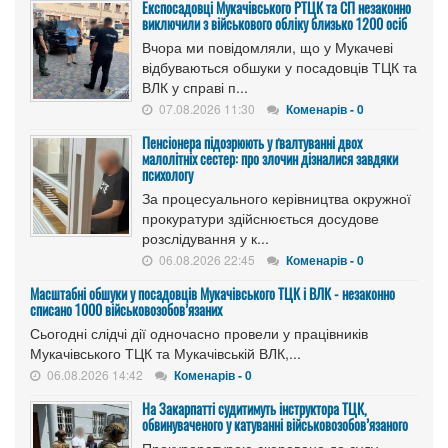
Експосадовці Мукачівського РТЦК та СП незаконно
виключили з військового обліку близько 1200 осіб
Вчора ми повідомляли, що у Мукачеві
відбуваються обшуки у посадовців ТЦК та
ВЛК у справі п...
07.08.2026 11:30
Коменарів - 0
Пенсіонера підозрюють у ґвалтуванні двох
малолітніх сестер: про злочин дізналися завдяки
психологу
За процесуального керівництва окружної
прокуратури здійснюється досудове
розслідування у к...
06.08.2026 22:45
Коменарів - 0
Масштабні обшуки у посадовців Мукачівського ТЦК і ВЛК - незаконно
списано 1000 військовозобов’язаних
Сьогодні слідчі дії одночасно провели у працівників
Мукачівського ТЦК та Мукачівській ВЛК,...
06.08.2026 14:42
Коменарів - 0
На Закарпатті судитимуть інструктора ТЦК,
обвинуваченого у катуванні військовозобов’язаного