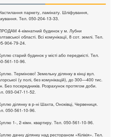
 Настилання паркету, ламінату. Шліфування,
кування. Тел. 050-204-13-33.
 ПРОДАМ 4-кімнатний будинок у м. Лубни
лтавської області. Всі комунікації, 8 сот. землі. Тел.
95-904-79-24.
Куплю старий будинок у місті або передмісті. Тел.
50-561-10-96.
Куплю. Терміново! Земельну ділянку в кінці вул.
горської (у полі, без комунікацій), до 300—400 тис.
н. Без посередників. Розрахунок протягом доби.
л. 093-047-11-52.
Куплю ділянку в р-ні Шахта, Оноківці, Червениця.
л. 050-561-10-96.
Куплю 1-, 2-кімн. квартиру. Тел. 050-561-10-96.
Куплю дачну ділянку над рестораном «Кілікія». Тел.