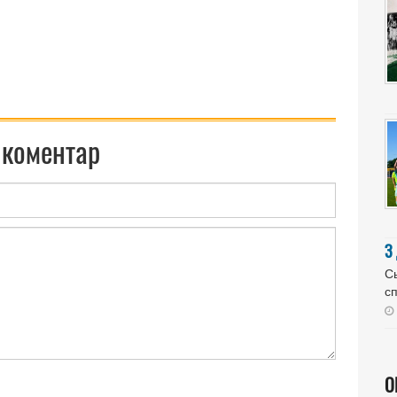
 коментар
З
Сь
сп
О