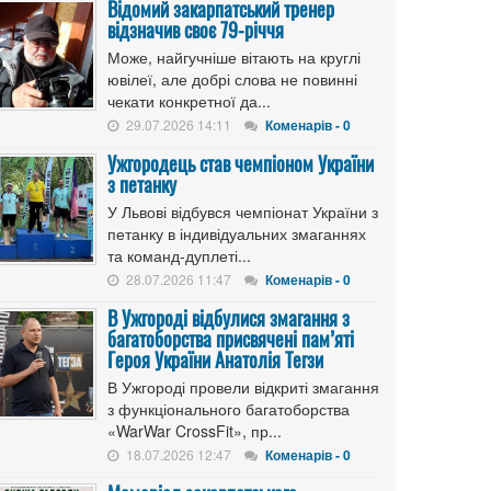
Відомий закарпатський тренер
відзначив своє 79-річчя
Може, найгучніше вітають на круглі
ювілеї, але добрі слова не повинні
чекати конкретної да...
29.07.2026 14:11
Коменарів - 0
Ужгородець став чемпіоном України
з петанку
У Львові відбувся чемпіонат України з
петанку в індивідуальних змаганнях
та команд-дуплеті...
28.07.2026 11:47
Коменарів - 0
В Ужгороді відбулися змагання з
багатоборства присвячені пам’яті
Героя України Анатолія Тегзи
В Ужгороді провели відкриті змагання
з функціонального багатоборства
«WarWar CrossFit», пр...
18.07.2026 12:47
Коменарів - 0