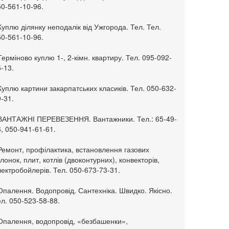
50-561-10-96.
Куплю ділянку неподалік від Ужгорода. Тел. Тел.
50-561-10-96.
Терміново куплю 1-, 2-кімн. квартиру. Тел. 095-092-
-13.
Куплю картини закарпатських класиків. Тел. 050-632-
-31.
 ВАНТАЖНІ ПЕРЕВЕЗЕННЯ. Вантажники. Тел.: 65-49-
, 050-941-61-61.
Ремонт, профілактика, встановлення газових
лонок, плит, котлів (двоконтурних), конвекторів,
ектробойлерів. Тел. 050-673-73-31.
Опалення. Водопровід. Сантехніка. Швидко. Якісно.
л. 050-523-58-88.
 Опалення, водопровід, «безбашенки»,