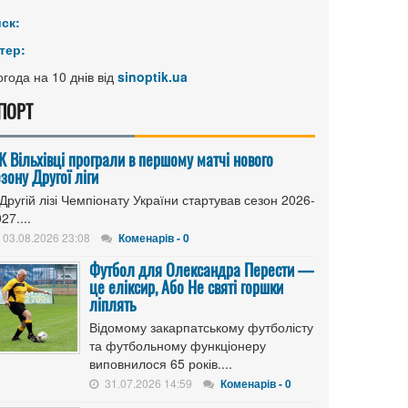
иск:
тер:
года на 10 днів від
sinoptik.ua
ПОРТ
К Вільхівці програли в першому матчі нового
зону Другої ліги
Другій лізі Чемпіонату України стартував сезон 2026-
27....
03.08.2026 23:08
Коменарів - 0
Футбол для Олександра Перести —
це еліксир, Або Не святі горшки
ліплять
Відомому закарпатському футболісту
та футбольному функціонеру
виповнилося 65 років....
31.07.2026 14:59
Коменарів - 0