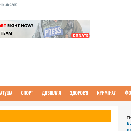
НІЙ ЗВ'ЯЗОК
РАТУША
СПОРТ
ДОЗВІЛЛЯ
ЗДОРОВ'Я
КРИМІНАЛ
ФО
П
К
в