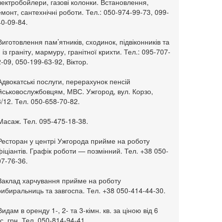
ектробойлери, газові колонки. Встановлення,
монт, сантехнічні роботи. Тел.: 050-974-99-73, 099-
0-09-84.
Виготовлення пам’ятників, сходинок, підвіконників та
. із граніту, мармуру, гранітної крихти. Тел.: 095-707-
-09, 050-199-63-92, Віктор.
Адвокатські послуги, перерахунок пенсій
ійськовослужбовцям, МВС. Ужгород, вул. Корзо,
/12. Тел. 050-658-70-82.
Масаж. Тел. 095-475-18-38.
 Ресторан у центрі Ужгорода прийме на роботу
іціантів. Графік роботи — позмінний. Тел. +38 050-
7-76-36.
 Заклад харчування прийме на роботу
ибиральниць та завгоспа. Тел. +38 050-414-44-30.
Видам в оренду 1-, 2- та 3-кімн. кв. за ціною від 6
с. грн. Тел. 050-814-94-41.