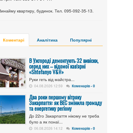
Винайму квартиру, будинок. Тел. 095-092-35-13.
Коментарі
Аналітика
Популярні
В Ужгороді демонтують 32 вивіски,
серед них – відомої кав'ярні
«Shtefanyo V&V»
Руки геть від майстра...
04.08.2026 12:59
Коменарів - 0
Два роки першому вітряку
Закарпаття: як ВЕС змінила громаду
та енергетику регіону
До 22го Закарпаття нікому не треба
було а як понаї...
06.08.2026 14:12
Коменарів - 0