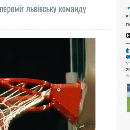
 переміг львівську команду
т
ві
По
С
Ф
се
У 
20