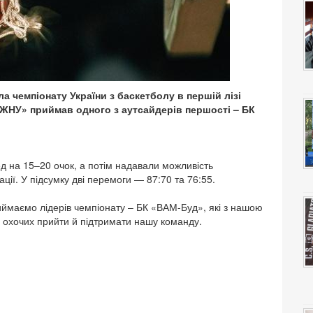
ла чемпіонату України з баскетболу в першій лізі
ЖНУ» приймав одного з аутсайдерів першості – БК
д на 15–20 очок, а потім надавали можливість
ції. У підсумку дві перемоги — 87:70 та 76:55.
риймаємо лідерів чемпіонату – БК «ВАМ-Буд», які з нашою
 охочих прийти й підтримати нашу команду.