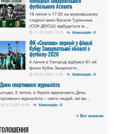
Меморіал закарпатського
футбольного Атланта
16 липня о 17:00 на мукачівському
стадіоні імені Василя Турянчика
(СОК ДЮСШ) відбудеться м...
11.07.2026 12:20
Коменарів - 0
ФК «Севлюш» переміг у фіналі
Кубку Закарпатської області з
футболу-2026
4 липня в Ужгороді відбувся 81-ий
фінал Кубка Закарпаття....
05.07.2026 11:06
Коменарів - 0
 Днем спортивного журналіста
огодні, 2 липня, в Україні відзначають День
ортивного журналіста – свято людей, які вм...
02.07.2026 10:59
Коменарів - 0
Всі новини
ГОЛОШЕННЯ