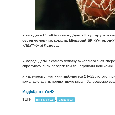
У вихідні в СК «Юність» відбувся ІІ тур другого ко
серед чоловічих команд. Місцевий БК «Ужгород-У
«ЛДУФК» зі Львова.
Ужгородці двічі з самого початку вихоплювалися впере
спробувати сили резервістам та награвали нові комбіна
У наступному турі, який відбудеться 21–22 лютого, п
командою ділять перше–друге місця. Запрошуємо всіх
МедіаЦентр УжНУ
ТЕГИ :
,
,
БК Ужгород
баскетбол