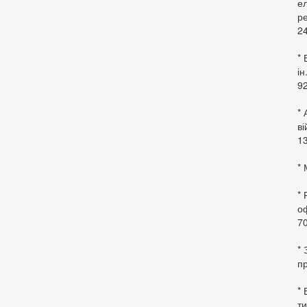
ел
ре
24
* 
ін
92
* 
в
13
* 
*
оф
70
*
пр
* 
ти