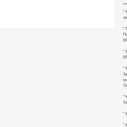
*
ла
*
По
0
* 
0
* 
За
гр
Те
* 
Те
* 
* 