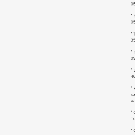
0
* 
0
* 
35
* 
09
*
46
* 
ко
ел
* 
Те
*