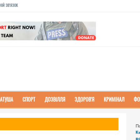
НІЙ ЗВ'ЯЗОК
РАТУША
СПОРТ
ДОЗВІЛЛЯ
ЗДОРОВ'Я
КРИМІНАЛ
ФО
П
К
в