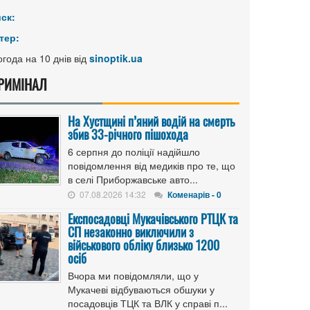
иск:
тер:
года на 10 днів від
sinoptik.ua
РИМІНАЛ
На Хустщині п’яний водій на смерть
збив 33-річного пішохода
6 серпня до поліції надійшло
повідомлення від медиків про те, що
в селі Приборжавське авто...
07.08.2026 14:32
Коменарів - 0
Експосадовці Мукачівського РТЦК та
СП незаконно виключили з
військового обліку близько 1200
осіб
Вчора ми повідомляли, що у
Мукачеві відбуваються обшуки у
посадовців ТЦК та ВЛК у справі п...