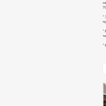
оф
70
*
пр
* 
ти
* 