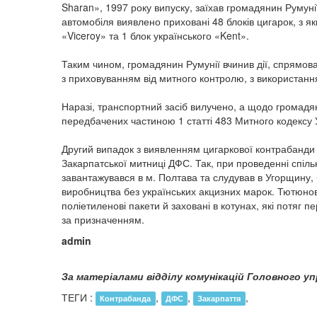
Sharan», 1997 року випуску, заїхав громадянин Румуні
автомобіля виявлено приховані 48 блоків цигарок, з як
«Viceroy» та 1 блок українського «Kent».
Таким чином, громадянин Румунії вчинив дії, спрямов
з приховуванням від митного контролю, з використанн
Наразі, транспортний засіб вилучено, а щодо громад
передбачених частиною 1 статті 483 Митного кодексу 
Другий випадок з виявленням цигаркової контрабанди 
Закарпатської митниці ДФС. Так, при проведенні спіл
завантажувався в м. Полтава та слудував в Угорщину,
виробництва без українських акцизних марок. Тютюнові
поліетиленові пакети й заховані в котунах, які потяг п
за призначенням.
admin
За матеріалами відділу комунікацій Головного у
ТЕГИ :
,
,
,
Контрабанда
ДФС
Закарпаття