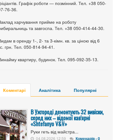
іціантів. Графік роботи — позмінний. Тел. +38 050-
7-76-36.
 Заклад харчування прийме на роботу
ибиральниць та завгоспа. Тел. +38 050-414-44-30.
Видам в оренду 1-, 2- та 3-кімн. кв. за ціною від 6
с. грн. Тел. 050-814-94-41.
Винайму квартиру, будинок. Тел. 095-092-35-13.
Коментарі
Аналітика
Популярні
В Ужгороді демонтують 32 вивіски,
серед них – відомої кав'ярні
«Shtefanyo V&V»
Руки геть від майстра...
04.08.2026 12:59
Коменарів - 0