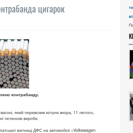
онтрабанда цигарок
т
ві
По
К
влено контрабанду.
агоні, який перевозив котуни вчора, 11 лютого,
ні тютюнові вироби.
патської митниці ДФС на автомобілі «Volkswagen