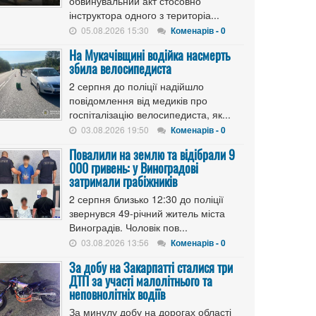
обвинувальний акт стосовно
інструктора одного з територіа...
05.08.2026 15:30
Коменарів - 0
На Мукачівщині водійка насмерть
збила велосипедиста
2 серпня до поліції надійшло
повідомлення від медиків про
госпіталізацію велосипедиста, як...
03.08.2026 19:50
Коменарів - 0
Повалили на землю та відібрали 9
000 гривень: у Виноградові
затримали грабіжників
2 серпня близько 12:30 до поліції
звернувся 49-річний житель міста
Виноградів. Чоловік пов...
03.08.2026 13:56
Коменарів - 0
За добу на Закарпатті сталися три
ДТП за участі малолітнього та
неповнолітніх водіїв
За минулу добу на дорогах області