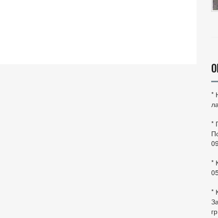
О
*
ла
*
По
0
* 
0
* 
За
гр