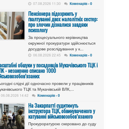
07.08.2026 11:30
Коменарів - 0
Пенсіонера підозрюють у
ґвалтуванні двох малолітніх сестер:
про злочин дізналися завдяки
психологу
За процесуального керівництва
окружної прокуратури здійснюється
досудове розслідування у к...
06.08.2026 22:45
Коменарів - 0
асштабні обшуки у посадовців Мукачівського ТЦК і
ЛК - незаконно списано 1000
ійськовозобов’язаних
огодні слідчі дії одночасно провели у працівників
качівського ТЦК та Мукачівській ВЛК,...
06.08.2026 14:42
Коменарів - 0
На Закарпатті судитимуть
інструктора ТЦК, обвинуваченого у
катуванні військовозобов’язаного
Прокуроратурою скеровано до суду