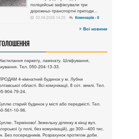
поліцейські зафіксували три
дорожньо-транспортні пригоди...
02.08.2026 14:25
Коменарів - 0
Всі новини
ГОЛОШЕННЯ
 Настилання паркету, ламінату. Шліфування,
кування. Тел. 050-204-13-33.
 ПРОДАМ 4-кімнатний будинок у м. Лубни
лтавської області. Всі комунікації, 8 сот. землі. Тел.
95-904-79-24.
Куплю старий будинок у місті або передмісті. Тел.
50-561-10-96.
Куплю. Терміново! Земельну ділянку в кінці вул.
горської (у полі, без комунікацій), до 300—400 тис.
н. Без посередників. Розрахунок протягом доби.