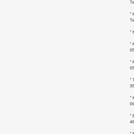
Те
* 
Те
* 
* 
0
* 
0
* 
35
* 
09
*
46
* 