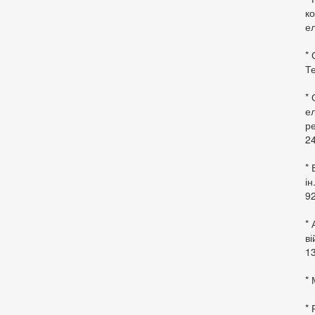
ко
ел
* 
Те
*
ел
ре
24
* 
ін
92
* 
в
13
* 
*