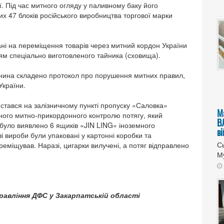
ї. Під час митного огляду у паливному баку його
их 47 блоків російського виробництва торгової марки
ані на переміщення товарів через митний кордон України
ям спеціально виготовленого тайника (сховища).
янина складено протокол про порушення митних правил,
України.
стався на залізничному пункті пропуску «Саловка»
М
ьного митно-прикордонного контролю потягу, який
В
 було виявлено 6 ящиків «JIN LING» іноземного
в
 вироби були упаковані у картонні коробки та
Сь
ереміщував. Наразі, цигарки вилучені, а потяг відправлено
Му
правління ДФС у Закарпатській області