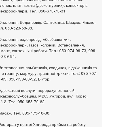
лонок, плит, котлів (двоконтурних), конвекторів,
ектробойлерів. Тел. 050-673-73-31.
Опалення. Водопровід. Сантехніка. Швидко. Якісно.
л. 050-523-58-88.
 Опалення, водопровід, «безбашенки»,
ектробойлери, газові колонки. Встановлення,
монт, сантехнічні роботи. Тел.: 050-974-99-73, 099-
0-09-84.
Виготовлення пам’ятників, сходинок, підвіконників та
. із граніту, мармуру, гранітної крихти. Тел.: 095-707-
-09, 050-199-63-92, Віктор.
Адвокатські послуги, перерахунок пенсій
ійськовослужбовцям, МВС. Ужгород, вул. Корзо,
/12. Тел. 050-658-70-82.
Масаж. Тел. 095-475-18-38.
 Ресторан у центрі Ужгорода прийме на роботу