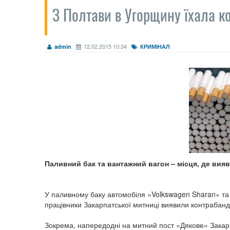
З Полтави в Угорщину їхала к
12.02.2015 10:34
admin
КРИМІНАЛ
Паливний бак та вантажний вагон – місця, де вия
У паливному баку автомобіля «Volkswagen Sharan» та в
працівники Закарпатської митниці виявили контрабанд
Зокрема, напередодні на митний пост «Дякове» Закар