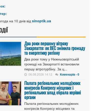
иск:
тер:
года на 10 днів від
sinoptik.ua
ОДІЇ
Два роки першому вітряку
Закарпаття: як ВЕС змінила громаду
та енергетику регіону
Два роки тому у Нижньоворітській
громаді на Закарпатті встановили
першу вітротурбіну. За ц...
06.08.2026 14:12
Коменарів - 0
Палата регіональних молодіжних
конгресів Конгресу місцевих і
регіональних влад обрала керівні
органи
Палата регіональних молодіжних
конгресів Конгресу місцевих та