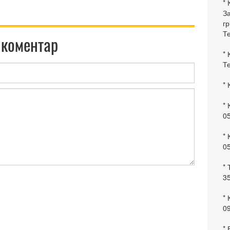
* 
За
гр
Те
 коментар
* 
Те
* 
* 
0
* 
0
* 
35
* 
09
*