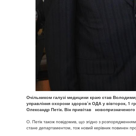
Очільником галузі медицини краю став Володими
управління охорони здоров’я ОДА у вівторок, 1 г
Олександр Петік. Він привітав новопризначеного к
О. Петік також повідомив, що згідно з розпорядження
стане департаментом, тож новий керівник повинен про