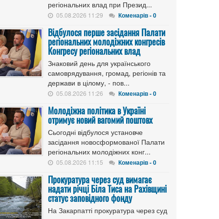
регіональних влад при Презид...
05.08.2026 11:29
Коменарів - 0
Відбулося перше засідання Палати
регіональних молодіжних конгресів
Конгресу регіональних влад
Знаковий день для українського
самоврядування, громад, регіонів та
держави в цілому, - пов...
05.08.2026 11:26
Коменарів - 0
Молодіжна політика в Україні
отримує новий вагомий поштовх
Сьогодні відбулося установче
засідання новосформованої Палати
регіональних молодіжних конг...
05.08.2026 11:15
Коменарів - 0
Прокуратура через суд вимагає
надати річці Біла Тиса на Рахівщині
статус заповідного фонду
На Закарпатті прокуратура через суд