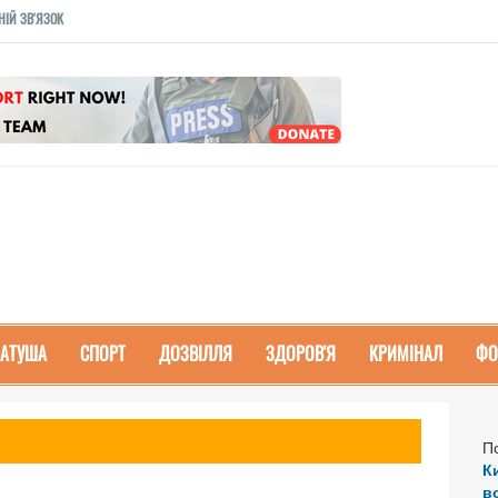
НІЙ ЗВ'ЯЗОК
РАТУША
СПОРТ
ДОЗВІЛЛЯ
ЗДОРОВ'Я
КРИМІНАЛ
ФО
П
К
в