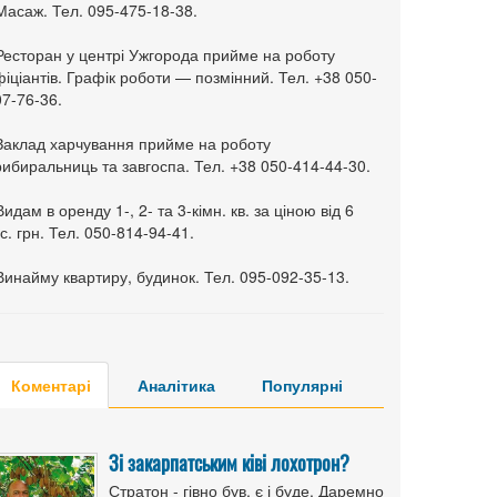
Масаж. Тел. 095-475-18-38.
 Ресторан у центрі Ужгорода прийме на роботу
іціантів. Графік роботи — позмінний. Тел. +38 050-
7-76-36.
 Заклад харчування прийме на роботу
ибиральниць та завгоспа. Тел. +38 050-414-44-30.
Видам в оренду 1-, 2- та 3-кімн. кв. за ціною від 6
с. грн. Тел. 050-814-94-41.
Винайму квартиру, будинок. Тел. 095-092-35-13.
Коментарі
Аналітика
Популярні
Зі закарпатським ківі лохотрон?
Стратон - гівно був, є і буде. Даремно