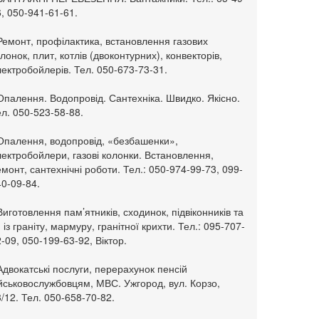
, 050-941-61-61.
Ремонт, профілактика, встановлення газових
лонок, плит, котлів (двоконтурних), конвекторів,
ектробойлерів. Тел. 050-673-73-31.
Опалення. Водопровід. Сантехніка. Швидко. Якісно.
л. 050-523-58-88.
 Опалення, водопровід, «безбашенки»,
ектробойлери, газові колонки. Встановлення,
монт, сантехнічні роботи. Тел.: 050-974-99-73, 099-
0-09-84.
Виготовлення пам’ятників, сходинок, підвіконників та
. із граніту, мармуру, гранітної крихти. Тел.: 095-707-
-09, 050-199-63-92, Віктор.
Адвокатські послуги, перерахунок пенсій
ійськовослужбовцям, МВС. Ужгород, вул. Корзо,
/12. Тел. 050-658-70-82.