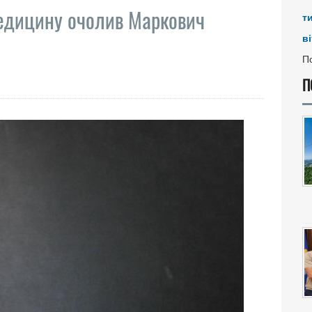
медицину очолив Маркович
т
ві
По
П