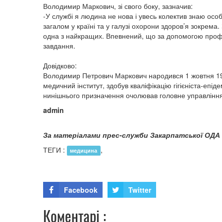
Володимир Маркович, зі свого боку, зазначив:
-У службі я людина не нова і увесь колектив знаю особ
загалом у країні та у галузі охорони здоров’я зокрема
одна з найкращих. Впевнений, що за допомогою проф
завдання.
Довідково:
Володимир Петрович Маркович народився 1 жовтня 195
медичний інститут, здобув кваліфікацію гігієніста-епі
нинішнього призначення очолював головне управління
admin
За матеріалами прес-служби Закарпатської ОДА
ТЕГИ :
,
медицина
Facebook
Twitter
Коментарі :