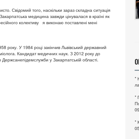
исто. Свідомий того, наскільки зараз складна ситуація
. Закарпатська медицина завжди цінувалася в країні як
есійного колективу я виконаю поставлені мені
8 року. У 1984 році закінчив Львівський державний
деміолога. Кандидат медичних наук. З 2012 року до
 Держсанепідемслужби у Закарпатській області.
О
*
ла
*
По
0
* 
0