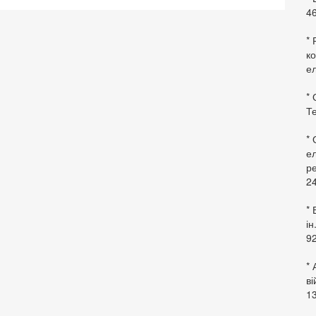
46
* 
ко
ел
* 
Те
*
ел
ре
24
* 
ін
92
* 
в
13