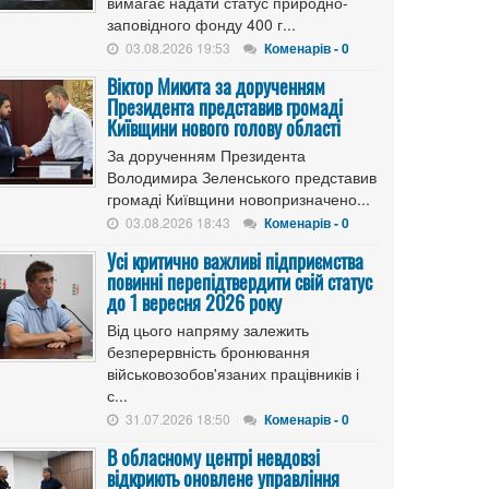
вимагає надати статус природно-
заповідного фонду 400 г...
03.08.2026 19:53
Коменарів - 0
Віктор Микита за дорученням
Президента представив громаді
Київщини нового голову області
За дорученням Президента
Володимира Зеленського представив
громаді Київщини новопризначено...
03.08.2026 18:43
Коменарів - 0
Усі критично важливі підприємства
повинні перепідтвердити свій статус
до 1 вересня 2026 року
Від цього напряму залежить
безперервність бронювання
військовозобов'язаних працівників і
с...
31.07.2026 18:50
Коменарів - 0
В обласному центрі невдовзі
відкриють оновлене управління