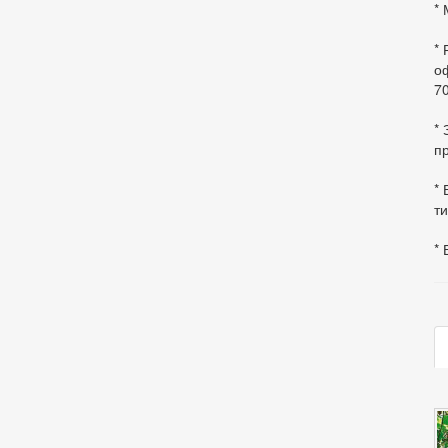
* 
*
оф
70
*
пр
* 
ти
* 