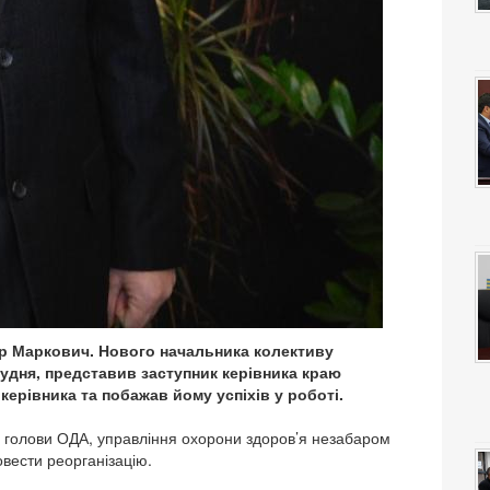
р Маркович. Нового начальника колективу
рудня, представив заступник керівника краю
ерівника та побажав йому успіхів у роботі.
м голови ОДА, управління охорони здоров’я незабаром
вести реорганізацію.