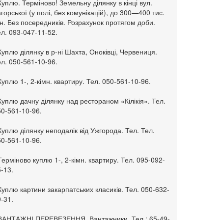
Куплю. Терміново! Земельну ділянку в кінці вул.
горської (у полі, без комунікацій), до 300—400 тис.
н. Без посередників. Розрахунок протягом доби.
л. 093-047-11-52.
Куплю ділянку в р-ні Шахта, Оноківці, Червениця.
л. 050-561-10-96.
Куплю 1-, 2-кімн. квартиру. Тел. 050-561-10-96.
Куплю дачну ділянку над рестораном «Кілікія». Тел.
50-561-10-96.
Куплю ділянку неподалік від Ужгорода. Тел. Тел.
50-561-10-96.
Терміново куплю 1-, 2-кімн. квартиру. Тел. 095-092-
-13.
Куплю картини закарпатських класиків. Тел. 050-632-
-31.
 ВАНТАЖНІ ПЕРЕВЕЗЕННЯ. Вантажники. Тел.: 65-49-