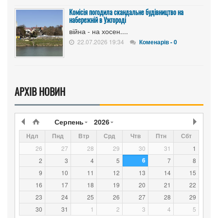
Комісія погодила скандальне будівництво на
набережній в Ужгороді
війна - на хосен....
22.07.2026 19:34
Коменарів - 0
АРХІВ НОВИН
Серпень
2026
Ндл
Пнд
Втр
Срд
Чтв
Птн
Сбт
26
27
28
29
30
31
1
6
2
3
4
5
7
8
9
10
11
12
13
14
15
16
17
18
19
20
21
22
23
24
25
26
27
28
29
30
31
1
2
3
4
5