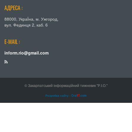
АДРЕСА :
88000, УкраЇна, м. Ужгород,
вул. Фединця 2, каб. 6
E-MAIL :
inform.rio@gmail.com
© Закарпатський інформаційний тижневик "Р.І.О."
Розробка сайту - Craf
IT
.com