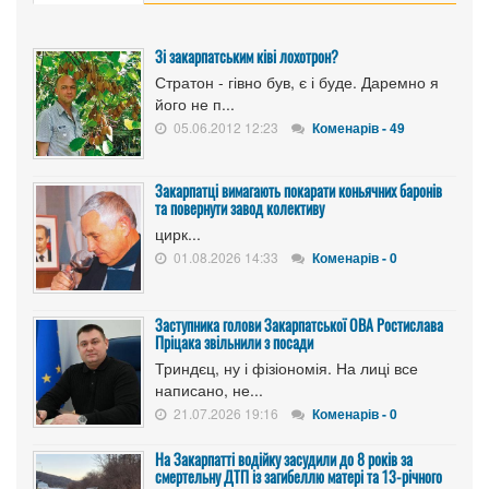
Зі закарпатським ківі лохотрон?
Стратон - гівно був, є і буде. Даремно я
його не п...
05.06.2012 12:23
Коменарів - 49
Закарпатці вимагають покарати коньячних баронів
та повернути завод колективу
цирк...
01.08.2026 14:33
Коменарів - 0
Заступника голови Закарпатської ОВА Ростислава
Пріцака звільнили з посади
Триндєц, ну і фізіономія. На лиці все
написано, не...
21.07.2026 19:16
Коменарів - 0
На Закарпатті водійку засудили до 8 років за
смертельну ДТП із загибеллю матері та 13-річного