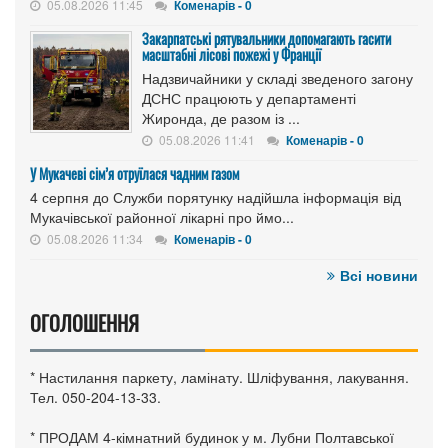
05.08.2026 11:45
Коменарів - 0
Закарпатські рятувальники допомагають гасити
масштабні лісові пожежі у Франції
Надзвичайники у складі зведеного загону
ДСНС працюють у департаменті
Жиронда, де разом із ...
05.08.2026 11:41
Коменарів - 0
У Мукачеві сім’я отруїлася чадним газом
4 серпня до Служби порятунку надійшла інформація від
Мукачівської районної лікарні про ймо...
05.08.2026 11:34
Коменарів - 0
Всі новини
ОГОЛОШЕННЯ
* Настилання паркету, ламінату. Шліфування, лакування.
Тел. 050-204-13-33.
* ПРОДАМ 4-кімнатний будинок у м. Лубни Полтавської