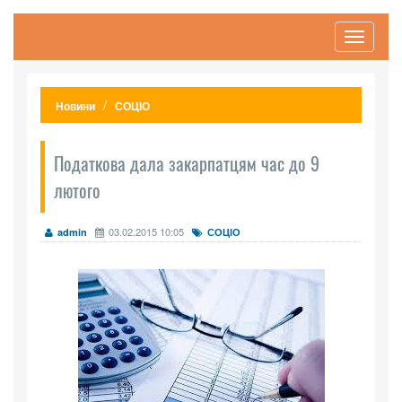
Toggle
navigati
Новини
СОЦІО
Податкова дала закарпатцям час до 9
лютого
03.02.2015 10:05
admin
СОЦІО