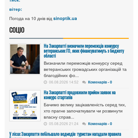
вітер:
Погода на 10 днів від
sinoptik.ua
СОЦІО
На Закарпатті визначили переможців конкурсу
ветеранських ГО, яких фінансуватимуть з бюджету
області
Визначили переможців конкурсу серед
ветеранських громадських організацій та
благодійних фо...
06.08.2026 14:52
Коменарів - 0
На Закарпатті продовжили прийом заявок на
конкурс стартапів
Бачимо велику зацікавленість серед тих,
хто прагне започаткувати чи розвинути
власну справ...
05.08.2026 21:24
Коменарів - 0
У лісах Закарпаття побільшало ведмедів: туристам нагадали правила