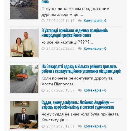
сина
Покупляли тачки цім неадекватним
дурням алюдям це ...
27.07.2026 14:17
Коменарів - 0
В Ужгороді привітали медичних працівників
напередодні професійного свята
ко йсе на картинці ?????...
24.07.2026 22:00
Коменарів - 0
На Закарпатті одразу в кількох районах тривають
роботи з експлуатаційного утримання місцевих доріг
Коли почнете ремонтувати дорогу та
мости Підполозз...
25.07.2026 13:57
Коменарів - 0
Суддя, якому довіряють: Любомир Андрійчук —
взірець професіоналізму в системі судочинства
Чому суддя не знає коли була прийнята
Конституція ...
23.04.2025 12:09
Коменарів - 0